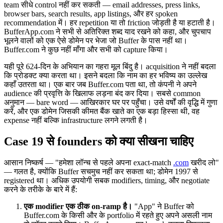
team सीधे control नहीं कर सकती — email addresses, press links,
browser bars, search results, app listings, और हर spoken
recommendation में। हर repetition या तो friction जोड़ती है या हटाती है।
BufferApp.com ने सभी से अतिरिक्त शब्द याद रखने को कहा, और चुपचाप
भूलने वालों को एक ऐसे डोमेन पर भेजा जो Buffer के पास नहीं था।
Buffer.com ने कुछ नहीं माँगा और सभी को capture किया।
यही पूरे 624-दिन के अभियान का गहरा मूल बिंदु है। acquisition ने नहीं बदला
कि प्रोडक्ट क्या करता था। इसने बदला कि नाम का हर भविष्य का उल्लेख
कहाँ उतरता था। एक बार जब Buffer.com पता था, तो कंपनी ने अपने
audience की प्रवृत्ति के खिलाफ लड़ना बंद कर दिया। सबसे common
अनुमान — bare word — आखिरकार घर पर पहुँचा। उसे वर्षों की वृद्धि में गुणा
करें, और एक डोमेन जिसकी कीमत बैंक खाते का एक बड़ा हिस्सा थी, वह
expense नहीं बल्कि infrastructure लगने लगती है।
Case 19 से founders को क्या सीखना चाहिए
आसान निष्कर्ष — "हमेशा लॉन्च से पहले अपना exact-match
.com
खरीद लो"
— गलत है, क्योंकि Buffer सचमुच नहीं कर सकता था; डोमेन 1997 से
registered था। अधिक उपयोगी सबक modifiers, timing, और negotiate
करने के तरीके के बारे में हैं:
एक modifier एक ठीक on-ramp है।
"App" ने Buffer को
Buffer.com के किसी और के portfolio में रहते हुए अपने असली नाम