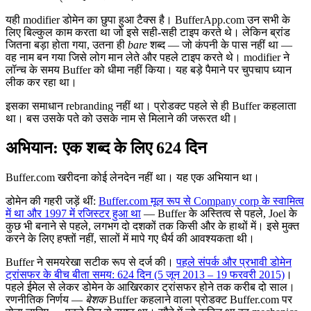
यही modifier डोमेन का छुपा हुआ टैक्स है। BufferApp.com उन सभी के
लिए बिल्कुल काम करता था जो इसे सही-सही टाइप करते थे। लेकिन ब्रांड
जितना बड़ा होता गया, उतना ही
bare
शब्द — जो कंपनी के पास नहीं था —
वह नाम बन गया जिसे लोग मान लेते और पहले टाइप करते थे। modifier ने
लॉन्च के समय Buffer को धीमा नहीं किया। यह बड़े पैमाने पर चुपचाप ध्यान
लीक कर रहा था।
इसका समाधान rebranding नहीं था। प्रोडक्ट पहले से ही Buffer कहलाता
था। बस उसके पते को उसके नाम से मिलाने की जरूरत थी।
अभियान: एक शब्द के लिए 624 दिन
Buffer.com खरीदना कोई लेनदेन नहीं था। यह एक अभियान था।
डोमेन की गहरी जड़ें थीं:
Buffer.com मूल रूप से Company corp के स्वामित्व
में था और 1997 में रजिस्टर हुआ था
— Buffer के अस्तित्व से पहले, Joel के
कुछ भी बनाने से पहले, लगभग दो दशकों तक किसी और के हाथों में। इसे मुक्त
करने के लिए हफ्तों नहीं, सालों में मापे गए धैर्य की आवश्यकता थी।
Buffer ने समयरेखा सटीक रूप से दर्ज की।
पहले संपर्क और प्रभावी डोमेन
ट्रांसफर के बीच बीता समय: 624 दिन (5 जून 2013 – 19 फरवरी 2015)
।
पहले ईमेल से लेकर डोमेन के आखिरकार ट्रांसफर होने तक करीब दो साल।
रणनीतिक निर्णय —
बेशक
Buffer कहलाने वाला प्रोडक्ट Buffer.com पर