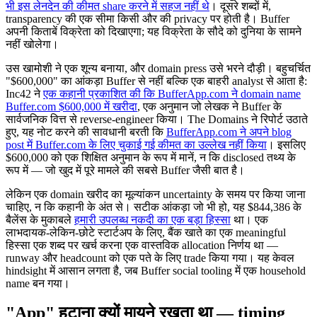
भी इस लेनदेन की कीमत share करने में सहज नहीं थे
। दूसरे शब्दों में,
transparency की एक सीमा किसी और की privacy पर होती है। Buffer
अपनी किताबें विक्रेता को दिखाएगा; यह विक्रेता के सौदे को दुनिया के सामने
नहीं खोलेगा।
उस खामोशी ने एक शून्य बनाया, और domain press उसे भरने दौड़ी। बहुचर्चित
"$600,000" का आंकड़ा Buffer से नहीं बल्कि एक बाहरी analyst से आता है:
Inc42 ने
एक कहानी प्रकाशित की कि BufferApp.com ने domain name
Buffer.com $600,000 में खरीदा
, एक अनुमान जो लेखक ने Buffer के
सार्वजनिक वित्त से reverse-engineer किया। The Domains ने रिपोर्ट उठाते
हुए, यह नोट करने की सावधानी बरती कि
BufferApp.com ने अपने blog
post में Buffer.com के लिए चुकाई गई कीमत का उल्लेख नहीं किया
। इसलिए
$600,000 को एक शिक्षित अनुमान के रूप में मानें, न कि disclosed तथ्य के
रूप में — जो खुद में पूरे मामले की सबसे Buffer जैसी बात है।
लेकिन एक domain खरीद का मूल्यांकन uncertainty के समय पर किया जाना
चाहिए, न कि कहानी के अंत से। सटीक आंकड़ा जो भी हो, यह $844,386 के
बैलेंस के मुकाबले
हमारी उपलब्ध नकदी का एक बड़ा हिस्सा
था। एक
लाभदायक-लेकिन-छोटे स्टार्टअप के लिए, बैंक खाते का एक meaningful
हिस्सा एक शब्द पर खर्च करना एक वास्तविक allocation निर्णय था —
runway और headcount को एक पते के लिए trade किया गया। यह केवल
hindsight में आसान लगता है, जब Buffer social tooling में एक household
name बन गया।
"App" हटाना क्यों मायने रखता था — timing