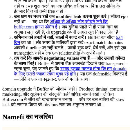
से लॉन्च करने दिया। BufferApp.com पर launch करना विफलता
नहीं था; यह शुरू करने का एक उचित तरीका था बिना उस डोमेन के
इंतजार किए जो कभी free न हो।
उस क्षण पर नजर रखें जब modifier leak करना शुरू करे।
संकेत ego
नहीं था — यह था कि
अधिक से अधिक लोग सोचने लगे कि
buffer.com हमारा डोमेन है
। जब दुनिया पहले से ही साफ नाम का
अनुमान लगा रही है, तो upgrade अपनी लागत खुद निकाल लेता है।
अभियान को हफ्तों में नहीं, सालों में बजट करें।
Buffer का सौदा
624
दिन
का था। लंबे समय के मालिकों द्वारा रखे exact-match domains
आपकी timeline पर नहीं चलते। जल्दी शुरू करें, धैर्य रखें, और इसे एक
transaction नहीं बल्कि एक relationship के रूप में मानें।
तय करें कि आपके negotiating values क्या हैं — और उसकी कीमत
के साथ जिएं।
Buffer ने अपना बैंक अकाउंट दिखाने तक transparent
रहना चुना, यह जानते हुए कि
शायद इसका मतलब होगा कि हम domain
के लिए उससे ज्यादा रकम चुका रहे होंगे
। यह एक defensible विकल्प है
— लेकिन एक जानबूझकर, एक कीमत के साथ।
domain upgrade ने Buffer को जीताया नहीं। Product, timing, content
marketing, और खुलेपन की संस्कृति कहीं अधिक मायने रखी। लेकिन
Buffer.com ने जीत को
पाना
आसान बनाया — और हर उस व्यक्ति की slow
leak को समाप्त किया जो obvious नाम का अनुमान लगाता था।
Namefi का नजरिया