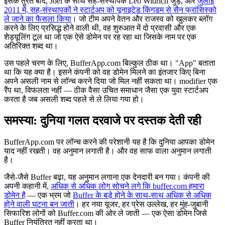
इसके तुरंत बाद, Joel के साथ सह-संस्थापक Leo Widrich जुड़े, और
जुलाई
2011 में, सह-संस्थापकों ने स्टार्टअप को यूनाइटेड किंगडम से सैन फ्रांसिस्को
ले जाने का फैसला किया
। जो टीम अपने वेतन और राजस्व को खुलकर ब्लॉग
करने के लिए प्रसिद्ध होने वाली थी, वह शुरुआत में दो प्रवासी और एक
शेड्यूलिंग टूल था जो एक ऐसे डोमेन पर रह रहा था जिसके नाम पर एक
अतिरिक्त शब्द था।
उस पहले चरण के लिए, BufferApp.com बिल्कुल ठीक था। "App" बताता
था कि यह क्या है। इसने कंपनी को वह डोमेन मिलने का इंतजार किए बिना
अपने असली नाम से लॉन्च करने दिया जो मिल नहीं सकता था। modifier एक
रैंप था, विफलता नहीं — ठीक वैसा उचित समाधान जैसा एक युवा स्टार्टअप
करता है जब असली शब्द पहले से ले लिया गया हो।
समस्या: दुनिया गलत दरवाजे पर दस्तक देती रही
BufferApp.com पर लॉन्च करने की परेशानी यह है कि दुनिया आपका डोमेन
याद नहीं रखती। वह अनुमान लगाती है। और वह साफ वाला अनुमान लगाती
है।
जैसे-जैसे Buffer बढ़ा, यह अनुमान लगाना एक देनदारी बन गया। कंपनी की
अपनी कहानी में,
अधिक से अधिक लोग सोचने लगे कि buffer.com हमारा
डोमेन है
— एक भ्रम जो
Buffer के बड़े होने के साथ-साथ अधिक से अधिक
होने वाली घटना बन जाती
। हर नया यूजर, हर प्रेस उल्लेख, हर मुंह-जुबानी
सिफारिश लोगों को Buffer.com की ओर ले जाती — एक ऐसा डोमेन जिसे
Buffer नियंत्रित नहीं करता था।