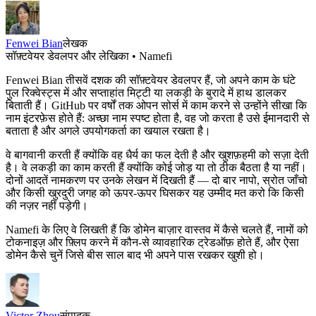
Fenwei Bian
लेखक
सॉफ़्टवेयर डेवलपर और लेखिका • Namefi
Fenwei Bian तीसवें दशक की सॉफ़्टवेयर डेवलपर हैं, जो अपने काम के घंटे
पुल रिक्वेस्ट्स में और सप्ताहांत मिट्टी या लकड़ी के बुरादे में हाथ डालकर
बिताती हैं। GitHub पर वर्षों तक ओपन सोर्स में काम करने से उन्होंने सीखा कि
नाम इंटरफ़ेस होते हैं: अच्छा नाम स्पष्ट होता है, वह जो करता है उसे ईमानदारी से
बताता है और अगले उपयोगकर्ता का खयाल रखता है।
वे बागवानी करती हैं क्योंकि वह धैर्य का फल देती है और खुशफ़हमी को सज़ा देती
है। वे लकड़ी का काम करती हैं क्योंकि कोई जोड़ या तो ठीक बैठता है या नहीं।
दोनों आदतें नामकरण पर उनके लेखन में दिखती हैं — दो बार नापो, स्रोत जाँचो
और किसी खुरदुरी जगह को ऊपर-ऊपर घिसकर यह उम्मीद मत करो कि किसी
की नज़र नहीं पड़ेगी।
Namefi के लिए वे लिखती हैं कि डोमेन बाज़ार वास्तव में कैसे चलते हैं, नामों को
टोकनाइज़ और फ़्लिप करने में कौन-से व्यावहारिक ट्रेडऑफ़ होते हैं, और ऐसा
डोमेन कैसे चुनें जिसे बीस साल बाद भी अपने पास रखकर खुशी हो।
Victor Zhou
संपादक