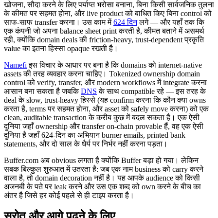
खोजना, सौदा करने के लिए पर्याप्त भरोसा बनाना, बिना किसी सार्वजनिक तुलना
के कीमत पर सहमत होना, और live product को बाधित किए बिना control को
साफ-साफ transfer करना। उस काम में
624 दिन
लगे — और यहाँ तक कि
एक कंपनी जो अपना balance sheet print करती है, कीमत बताने में असमर्थ
रही, क्योंकि domain deals की friction-heavy, trust-dependent प्रकृति
value का इतना हिस्सा opaque रखती है।
Namefi
इस विचार के आधार पर बना है कि domains को internet-native
assets की तरह व्यवहार करना चाहिए। Tokenized ownership domain
control को verify, transfer, और modern workflows में integrate करना
आसान बना सकता है जबकि
DNS
के साथ compatible रहे — इस तरह के
deal के slow, trust-heavy हिस्से (यह confirm करना कि कौन क्या owns
करता है, terms पर सहमत होना, और asset को safely move करना) को एक
clean, auditable transaction के करीब कुछ में बदल सकता है। एक ऐसी
दुनिया जहाँ ownership और transfer on-chain provable हैं, वह एक ऐसी
दुनिया है जहाँ 624-दिन का अभियान burner emails, printed bank
statements, और दो साल के धैर्य पर निर्भर नहीं करना पड़ता।
Buffer.com अब obvious लगता है क्योंकि Buffer बड़ा हो गया। लेकिन
सबक बिल्कुल शुरुआत में उतरता है: जब एक नाम business को carry करने
वाला है, तो domain decoration नहीं है। यह आपके audience को किसी
अजनबी के पते पर leak करने और उस एक शब्द को own करने के बीच का
अंतर है जिसे हर कोई पहले से ही टाइप करता है।
स्रोत और आगे पढ़ने के लिए