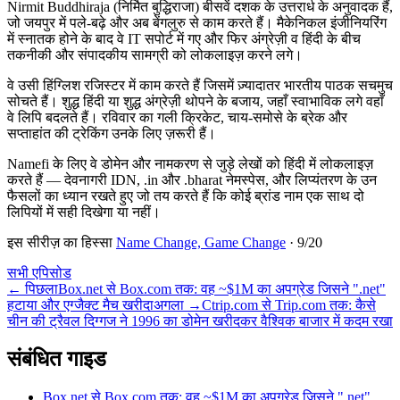
Nirmit Buddhiraja (निर्मित बुद्धिराजा) बीसवें दशक के उत्तरार्ध के अनुवादक हैं,
जो जयपुर में पले-बढ़े और अब बेंगलुरु से काम करते हैं। मैकेनिकल इंजीनियरिंग
में स्नातक होने के बाद वे IT सपोर्ट में गए और फिर अंग्रेज़ी व हिंदी के बीच
तकनीकी और संपादकीय सामग्री को लोकलाइज़ करने लगे।
वे उसी हिंग्लिश रजिस्टर में काम करते हैं जिसमें ज़्यादातर भारतीय पाठक सचमुच
सोचते हैं। शुद्ध हिंदी या शुद्ध अंग्रेज़ी थोपने के बजाय, जहाँ स्वाभाविक लगे वहाँ
वे लिपि बदलते हैं। रविवार का गली क्रिकेट, चाय-समोसे के ब्रेक और
सप्ताहांत की ट्रेकिंग उनके लिए ज़रूरी हैं।
Namefi के लिए वे डोमेन और नामकरण से जुड़े लेखों को हिंदी में लोकलाइज़
करते हैं — देवनागरी IDN, .in और .bharat नेमस्पेस, और लिप्यंतरण के उन
फैसलों का ध्यान रखते हुए जो तय करते हैं कि कोई ब्रांड नाम एक साथ दो
लिपियों में सही दिखेगा या नहीं।
इस सीरीज़ का हिस्सा
Name Change, Game Change
·
9
/
20
सभी एपिसोड
←
पिछला
Box.net से Box.com तक: वह ~$1M का अपग्रेड जिसने ".net"
हटाया और एग्जैक्ट मैच खरीदा
अगला
→
Ctrip.com से Trip.com तक: कैसे
चीन की ट्रैवल दिग्गज ने 1996 का डोमेन खरीदकर वैश्विक बाजार में कदम रखा
संबंधित गाइड
Box.net से Box.com तक: वह ~$1M का अपग्रेड जिसने ".net"