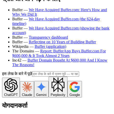
Buffer —
We Have Acquired Buffer.com: Here's How and
Why We Did It
Buffer —
We Have Acquired Buffer.com (the 624-day
timeline)
Buffer —
We Have Acquired Buffer.com (showing the bank
account)
Buffer —
Transparency dashboard
Buffer —
Reflecting on 10 Years of Building Buffer
Wikipedia —
Buffer (application)
The Domains —
Report: BufferApp Buys Buffer.com For
$600,000 & It Took Almost 2 Years
Inc42 —
Buffer Domain Bought At $600,000 And I Know
The Reasons!
इस लेख के बारे में पूछें
ChatGPT
Claude
Gemini
Perplexity
Google
योगदानकर्ता