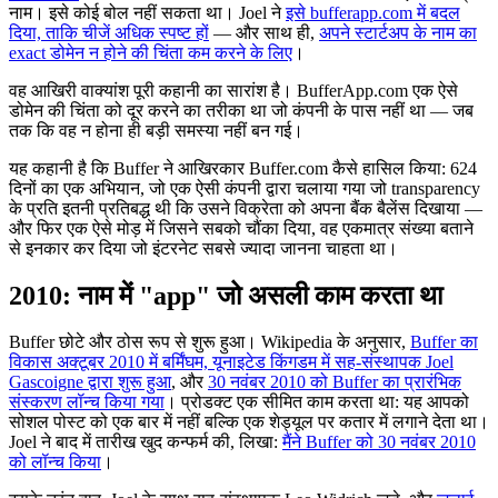
नाम। इसे कोई बोल नहीं सकता था। Joel ने
इसे bufferapp.com में बदल
दिया, ताकि चीजें अधिक स्पष्ट हों
— और साथ ही,
अपने स्टार्टअप के नाम का
exact डोमेन न होने की चिंता कम करने के लिए
।
वह आखिरी वाक्यांश पूरी कहानी का सारांश है। BufferApp.com एक ऐसे
डोमेन की चिंता को दूर करने का तरीका था जो कंपनी के पास नहीं था — जब
तक कि वह न होना ही बड़ी समस्या नहीं बन गई।
यह कहानी है कि Buffer ने आखिरकार Buffer.com कैसे हासिल किया: 624
दिनों का एक अभियान, जो एक ऐसी कंपनी द्वारा चलाया गया जो transparency
के प्रति इतनी प्रतिबद्ध थी कि उसने विक्रेता को अपना बैंक बैलेंस दिखाया —
और फिर एक ऐसे मोड़ में जिसने सबको चौंका दिया, वह एकमात्र संख्या बताने
से इनकार कर दिया जो इंटरनेट सबसे ज्यादा जानना चाहता था।
2010: नाम में "app" जो असली काम करता था
Buffer छोटे और ठोस रूप से शुरू हुआ। Wikipedia के अनुसार,
Buffer का
विकास अक्टूबर 2010 में बर्मिंघम, यूनाइटेड किंगडम में सह-संस्थापक Joel
Gascoigne द्वारा शुरू हुआ
, और
30 नवंबर 2010 को Buffer का प्रारंभिक
संस्करण लॉन्च किया गया
। प्रोडक्ट एक सीमित काम करता था: यह आपको
सोशल पोस्ट को एक बार में नहीं बल्कि एक शेड्यूल पर कतार में लगाने देता था।
Joel ने बाद में तारीख खुद कन्फर्म की, लिखा:
मैंने Buffer को 30 नवंबर 2010
को लॉन्च किया
।