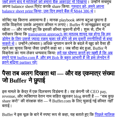
जहाँ हमने बाद में मालिकों को हमारा बैंक अकाउंट भी दिखाया
। उन्होंने सचमुच
अपना balance sheet प्रिंट करके share किया:
गुरुवार को, हमने अपना
balance sheet print किया; उस दिन हमारे बैंक में $844,386 थे
।
सोचिए यह कितना असामान्य है। मानक playbook अपना बटुआ छुपाना है
ताकि विक्रेता उसके अनुसार कीमत न लगाए। Buffer ने जानबूझकर बटुआ
खोला — और जानते हुए कि इसकी कीमत चुकानी होगी। शुरू से, टीम ने
स्वीकार किया कि
transparent approach का मतलब शायद यह होगा कि हम
डोमेन के लिए उससे ज्यादा रकम चुका रहे होंगे जो हम दूसरी रणनीतियों से बचा
सकते थे
। उन्होंने (संभवतः) अधिक भुगतान करने के बदले में खुद को वैसा ही
रहने का चुनाव किया जैसा उन्होंने कहा था। जब सौदा बंद हुआ, Buffer ने
विक्रेता का नाम लेकर धन्यवाद किया:
हमें यह घोषणा करते हुए खुशी है कि अब
हमारे पास buffer.com है, और हम Bob के बहुत आभारी हैं जो इस लेनदेन में
इतने बढ़िया partner रहे!
पैसा तब अलग दिखता था — और वह एकमात्र संख्या
जो Buffer ने छुपाई
इस मामले के केंद्र में एक दिलचस्प विडंबना है। वह कंपनी जो CEO pay,
revenue, और व्यक्तिगत वेतन नाम सहित खुलकर blog करती है — "सब कुछ
share करो" की संरक्षक संत — ने Buffer.com के लिए चुकाई गई कीमत
नहीं
बताई।
Buffer ने इस चूक के बारे में स्पष्ट रूप से कहा, यह बताते हुए कि
पिछले मालिक