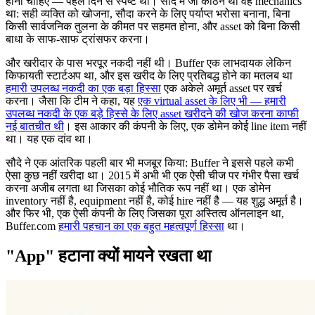
होना चाहिए — पहले दिन से स्पष्ट था। सौदे में जो कठिन था वह mechanics
था: सही व्यक्ति को खोजना, सौदा करने के लिए पर्याप्त भरोसा बनाना, बिना
किसी सार्वजनिक तुलना के कीमत पर सहमत होना, और asset को बिना किसी
बाधा के साफ-साफ ट्रांसफर करना।
और खरीदार के पास भरपूर नकदी नहीं थी। Buffer एक लाभदायक लेकिन
किफायती स्टार्टअप था, और इस खरीद के लिए प्रतिबद्ध होने का मतलब था
हमारी उपलब्ध नकदी का एक बड़ा हिस्सा
एक अकेले अमूर्त asset पर खर्च
करना। जैसा कि टीम ने कहा, यह
एक virtual asset के लिए भी — हमारी
उपलब्ध नकदी के एक बड़े हिस्से के लिए asset खरीदने की खोज करना काफी
नई बातचीत थी
। इस आकार की कंपनी के लिए, एक डोमेन कोई line item नहीं
था। यह एक दांव था।
सौदे ने एक आंतरिक पहली बार भी मजबूर किया: Buffer ने इससे पहले कभी
ऐसा कुछ नहीं खरीदा था। 2015 में अभी भी एक ऐसी चीज पर गंभीर पैसा खर्च
करना अजीब लगता था जिसका कोई भौतिक रूप नहीं था। एक डोमेन
inventory नहीं है, equipment नहीं है, कोई hire नहीं है — यह शुद्ध अमूर्त है।
और फिर भी, एक ऐसी कंपनी के लिए जिसका पूरा अस्तित्व ऑनलाइन था,
Buffer.com
हमारी पहचान का एक बहुत महत्वपूर्ण हिस्सा
था।
"App" हटाना क्यों मायने रखता था