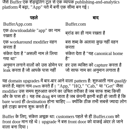
जैसे Buffer एक शेड्यूलिंग टूल से एक व्यापक publishing-and-analytics
platform में बढ़ा, "App" पते में बनी एक सीमा बन गई।
पहले
बाद
BufferApp.com
Buffer.com
एक downloadable "app" का नाम
ब्रांड का ही नाम रखता है
रखता है
एक workaround modifier वहन
बस शब्द के अलावा कुछ नहीं वहन
करता है
करता
संकेत देता है "असली नाम ले लिया
संकेत देता है "यह canonical home
गया था"
है"
अनुमान लगाने वालों को उस डोमेन पर
हर उस व्यक्ति को capture करता है
leak करता है जो आपके पास नहीं
जो साफ नाम का अनुमान लगाता है
यह domain upgrades में बार-बार आने वाला pattern है: शुरुआती नाम
qualify
करते हैं; महान नाम
own
करते हैं। "App," "HQ," "Cab," या "Get" जैसा
modifier उस समय शुरुआत करने का उचित तरीका है जब साफ शब्द किसी
और के पास हो। यह तब drag बन जाता है जब कंपनी इतनी बड़ी हो जाती है कि
bare word ही destination होना चाहिए — क्योंकि ठीक तभी सबसे ज्यादा लोग
इसे टाइप करना शुरू करते हैं।
Buffer के लिए, संकेत अचूक था: customers पहले से ही Buffer.com को
front door मान रहे थे। upgrade ने बस front door को वाकई अंदर ले जाने
वाला बना दिया।