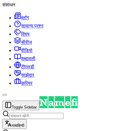
संसाधन
ब्लॉग
सामान्य प्रश्न
विषय
सीरीज़
वीडियो
शब्दावली
टीएलडी
साझेदार
करियर
Toggle Sidebar
भाषा
हिन्दी