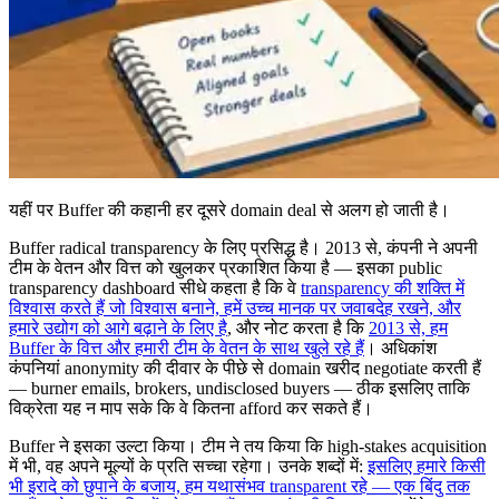
यहीं पर Buffer की कहानी हर दूसरे domain deal से अलग हो जाती है।
Buffer radical transparency के लिए प्रसिद्ध है। 2013 से, कंपनी ने अपनी
टीम के वेतन और वित्त को खुलकर प्रकाशित किया है — इसका public
transparency dashboard सीधे कहता है कि वे
transparency की शक्ति में
विश्वास करते हैं जो विश्वास बनाने, हमें उच्च मानक पर जवाबदेह रखने, और
हमारे उद्योग को आगे बढ़ाने के लिए है
, और नोट करता है कि
2013 से, हम
Buffer के वित्त और हमारी टीम के वेतन के साथ खुले रहे हैं
। अधिकांश
कंपनियां anonymity की दीवार के पीछे से domain खरीद negotiate करती हैं
— burner emails, brokers, undisclosed buyers — ठीक इसलिए ताकि
विक्रेता यह न माप सके कि वे कितना afford कर सकते हैं।
Buffer ने इसका उल्टा किया। टीम ने तय किया कि high-stakes acquisition
में भी, वह अपने मूल्यों के प्रति सच्चा रहेगा। उनके शब्दों में:
इसलिए हमारे किसी
भी इरादे को छुपाने के बजाय, हम यथासंभव transparent रहे — एक बिंदु तक