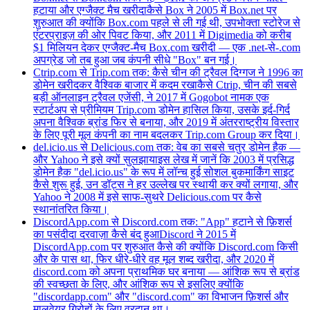
हटाया और एग्जैक्ट मैच खरीदा
कैसे Box ने 2005 में Box.net पर
शुरुआत की क्योंकि Box.com पहले से ली गई थी, उपभोक्ता स्टोरेज से
एंटरप्राइज़ की ओर पिवट किया, और 2011 में Digimedia को करीब
$1 मिलियन देकर एग्जैक्ट-मैच Box.com खरीदी — एक .net-से-.com
अपग्रेड जो तब हुआ जब कंपनी सीधे "Box" बन गई।
Ctrip.com से Trip.com तक: कैसे चीन की ट्रैवल दिग्गज ने 1996 का
डोमेन खरीदकर वैश्विक बाजार में कदम रखा
कैसे Ctrip, चीन की सबसे
बड़ी ऑनलाइन ट्रैवल एजेंसी, ने 2017 में Gogobot नामक एक
स्टार्टअप से प्रीमियम Trip.com डोमेन हासिल किया, उसके इर्द-गिर्द
अपना वैश्विक ब्रांड फिर से बनाया, और 2019 में अंतरराष्ट्रीय विस्तार
के लिए पूरी मूल कंपनी का नाम बदलकर Trip.com Group कर दिया।
del.icio.us से Delicious.com तक: वेब का सबसे चतुर डोमेन हैक —
और Yahoo ने इसे क्यों सुलझाया
इस लेख में जानें कि 2003 में प्रसिद्ध
डोमेन हैक "del.icio.us" के रूप में लॉन्च हुई सोशल बुकमार्किंग साइट
कैसे शुरू हुई, उन डॉट्स ने हर उल्लेख पर स्थायी कर क्यों लगाया, और
Yahoo ने 2008 में इसे साफ-सुथरे Delicious.com पर कैसे
स्थानांतरित किया।
DiscordApp.com से Discord.com तक: "App" हटाने से फ़िशर्स
का पसंदीदा दरवाज़ा कैसे बंद हुआ
Discord ने 2015 में
DiscordApp.com पर शुरुआत कैसे की क्योंकि Discord.com किसी
और के पास था, फिर धीरे-धीरे वह मूल शब्द खरीदा, और 2020 में
discord.com को अपना प्राथमिक घर बनाया — आंशिक रूप से ब्रांड
की स्वच्छता के लिए, और आंशिक रूप से इसलिए क्योंकि
"discordapp.com" और "discord.com" का विभाजन फ़िशर्स और
मालवेयर गिरोहों के लिए वरदान था।