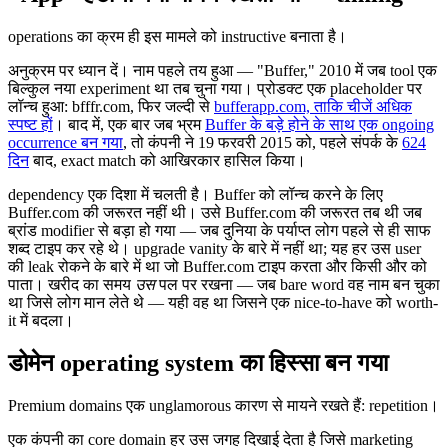
operations का क्रम ही इस मामले को instructive बनाता है।
अनुक्रम पर ध्यान दें। नाम पहले तय हुआ — "Buffer," 2010 में जब tool एक
बिल्कुल नया experiment था तब चुना गया। प्रोडक्ट एक placeholder पर
लॉन्च हुआ: bfffr.com, फिर जल्दी से
bufferapp.com, ताकि चीजें अधिक
स्पष्ट हों
। बाद में, एक बार जब भ्रम
Buffer के बड़े होने के साथ एक ongoing
occurrence बन गया
, तो कंपनी ने 19 फरवरी 2015 को, पहले संपर्क के
624
दिन
बाद, exact match को आखिरकार हासिल किया।
dependency एक दिशा में चलती है। Buffer को लॉन्च करने के लिए
Buffer.com की जरूरत नहीं थी। उसे Buffer.com की जरूरत तब थी जब
ब्रांड modifier से बड़ा हो गया — जब दुनिया के पर्याप्त लोग पहले से ही साफ
शब्द टाइप कर रहे थे। upgrade vanity के बारे में नहीं था; यह हर उस user
की leak रोकने के बारे में था जो Buffer.com टाइप करता और किसी और को
पाता। खरीद का समय
उस
पल पर रखना — जब bare word वह नाम बन चुका
था जिसे लोग मान लेते थे — यही वह था जिसने एक nice-to-have को worth-
it में बदला।
डोमेन operating system का हिस्सा बन गया
Premium domains एक unglamorous कारण से मायने रखते हैं: repetition।
एक कंपनी का core domain हर उस जगह दिखाई देता है जिसे marketing