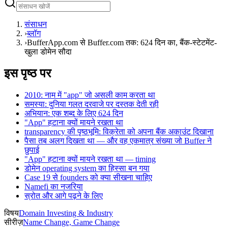
संसाधन
›
ब्लॉग
›
BufferApp.com से Buffer.com तक: 624 दिन का, बैंक-स्टेटमेंट-
खुला डोमेन सौदा
इस पृष्ठ पर
2010: नाम में "app" जो असली काम करता था
समस्या: दुनिया गलत दरवाजे पर दस्तक देती रही
अभियान: एक शब्द के लिए 624 दिन
"App" हटाना क्यों मायने रखता था
transparency की पृष्ठभूमि: विक्रेता को अपना बैंक अकाउंट दिखाना
पैसा तब अलग दिखता था — और वह एकमात्र संख्या जो Buffer ने
छुपाई
"App" हटाना क्यों मायने रखता था — timing
डोमेन operating system का हिस्सा बन गया
Case 19 से founders को क्या सीखना चाहिए
Namefi का नजरिया
स्रोत और आगे पढ़ने के लिए
विषय
Domain Investing & Industry
सीरीज़
Name Change, Game Change