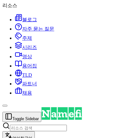
리소스
블로그
자주 묻는 질문
주제
시리즈
영상
용어집
TLD
파트너
채용
Toggle Sidebar