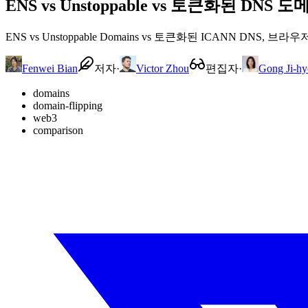
ENS vs Unstoppable vs 토큰화된 DNS 
ENS vs Unstoppable Domains vs 토큰화된 ICANN D
Fenwei Bian
저자
·
Victor Zhou
편집자
·
Gong Ji-hy
domains
domain-flipping
web3
comparison