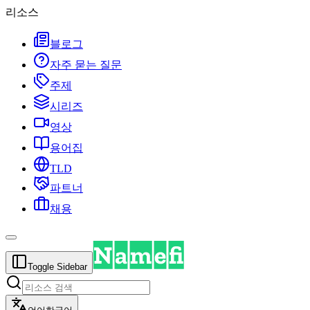
리소스
블로그
자주 묻는 질문
주제
시리즈
영상
용어집
TLD
파트너
채용
Toggle Sidebar