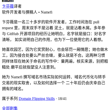
卞芬薇
译者
软件开发者与撰稿人 • Namefi
卞芬薇是一名三十多岁的软件开发者，工作时间泡在 pull
request 里，周末双手不是沾着 泥土，就是沾着木屑。多年参
与 GitHub 开源项目的经历让她明白，名字就是接口：好名字
清晰， 如实说明自己的作用，也为下一位使用它的人着想。
她喜欢园艺，因为它奖赏耐心，也会惩罚一厢情愿；她也做木
工，因为接合处要么严丝合缝， 要么就是不合。这两种习惯
同样体现在她关于命名的写作中：量两遍，核实来源，别把粗
糙处 磨平后就指望没人注意到。
她为 Namefi 撰写域名市场实际如何运转、域名代币化与转手
交易的现实取舍，以及如何选择一个 二十年后仍会庆幸自己
拥有的域名。
属于系列
Domain Flipping Skills
·
18
/
41
全部剧集