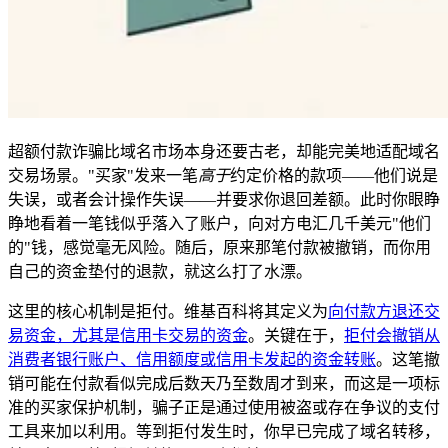
超额付款诈骗比域名市场本身还要古老，却能完美地适配域名
交易场景。"买家"发来一笔
高于
约定价格的款项——他们说是
失误，或者会计操作失误——并要求你退回差额。此时你眼睁
睁地看着一笔钱似乎落入了账户，向对方电汇几千美元"他们
的"钱，感觉毫无风险。随后，原来那笔付款被撤销，而你用
自己的资金垫付的退款，就这么打了水漂。
这里的核心机制是拒付。维基百科将其定义为
向付款方退还交
易资金，尤其是信用卡交易的资金
。关键在于，
拒付会撤销从
消费者银行账户、信用额度或信用卡发起的资金转账
。这笔撤
销可能在付款看似完成后数天乃至数周才到来，而这是一项标
准的买家保护机制，骗子正是通过使用被盗或存在争议的支付
工具来加以利用。等到拒付发生时，你早已完成了域名转移，