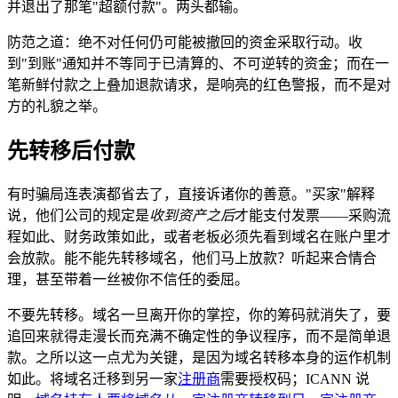
并退出了那笔"超额付款"。两头都输。
防范之道：绝不对任何仍可能被撤回的资金采取行动。收
到"到账"通知并不等同于已清算的、不可逆转的资金；而在一
笔新鲜付款之上叠加退款请求，是响亮的红色警报，而不是对
方的礼貌之举。
先转移后付款
有时骗局连表演都省去了，直接诉诸你的善意。"买家"解释
说，他们公司的规定是
收到资产之后
才能支付发票——采购流
程如此、财务政策如此，或者老板必须先看到域名在账户里才
会放款。能不能先转移域名，他们马上放款？听起来合情合
理，甚至带着一丝被你不信任的委屈。
不要先转移。域名一旦离开你的掌控，你的筹码就消失了，要
追回来就得走漫长而充满不确定性的争议程序，而不是简单退
款。之所以这一点尤为关键，是因为域名转移本身的运作机制
如此。将域名迁移到另一家
注册商
需要授权码；ICANN 说