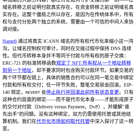
域名转移之前证明付款真实存在，在资金转移之前证明域名真
实存在。这整个僵局之所以存在，是因为在传统体系中，所有
权与支付分处两个独立的系统，需要由一个可信的中间人来协
调对接。
Namefi
通过将真实 ICANN 域名的所有权代币化来缩小这一鸿
沟，让域名控制权可审计，同时在交接过程中保持 DNS 连续
性。但代币转移本身并不等同于付款与所有权的原子交换：
ERC-721 的标准转移函数
规定了 NFT 所有权从一个地址转移
到另一个地址
，却不要求同时包含购买付款环节。如果交易的
两个环节都在链上，具体的销售合约可以在同一笔交易中绑定
付款和所有权交付；任一环节失败，整笔交易就会回滚。EIP-
140 规定，
会
停止执行并回滚此前所有状态变更
。只有
REVERT
这种合约层面的绑定——而不是代币化本身——才能形成原子
的交付对付款（Delivery versus Payment，DvP），并缓解"谁
先出手"的问题。没有这种绑定，双方仍需使用托管或其他结
算机制。我们在
代币化市场如何取代托管
中深入探讨了这一转
变。