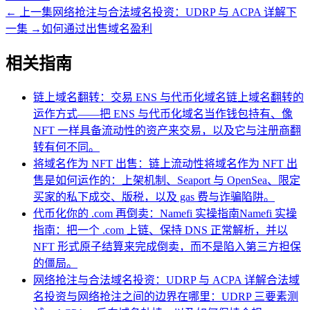
←
上一集
网络抢注与合法域名投资：UDRP 与 ACPA 详解
下
一集
→
如何通过出售域名盈利
相关指南
链上域名翻转：交易 ENS 与代币化域名
链上域名翻转的
运作方式——把 ENS 与代币化域名当作钱包持有、像
NFT 一样具备流动性的资产来交易，以及它与注册商翻
转有何不同。
将域名作为 NFT 出售：链上流动性
将域名作为 NFT 出
售是如何运作的：上架机制、Seaport 与 OpenSea、限定
买家的私下成交、版税，以及 gas 费与诈骗陷阱。
代币化你的 .com 再倒卖：Namefi 实操指南
Namefi 实操
指南：把一个 .com 上链、保持 DNS 正常解析，并以
NFT 形式原子结算来完成倒卖，而不是陷入第三方担保
的僵局。
网络抢注与合法域名投资：UDRP 与 ACPA 详解
合法域
名投资与网络抢注之间的边界在哪里：UDRP 三要素测