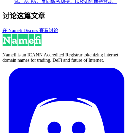
试、ACPA、反向域名劫持，以及如何保持合规。
讨论这篇文章
在 Namefi Discuss 查看讨论
Namefi is an ICANN Accredited Registrar tokenizing internet
domain names for trading, DeFi and future of Internet.