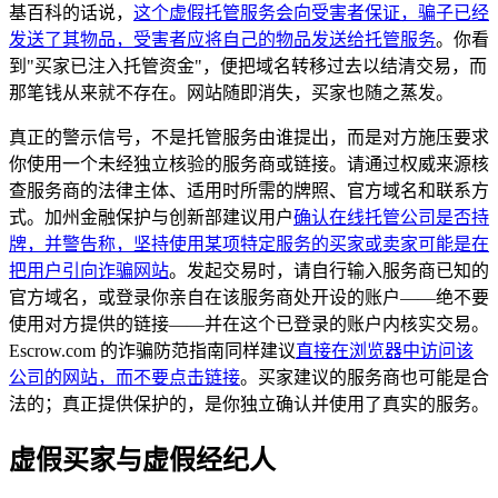
基百科的话说，
这个虚假托管服务会向受害者保证，骗子已经
发送了其物品，受害者应将自己的物品发送给托管服务
。你看
到"买家已注入托管资金"，便把域名转移过去以结清交易，而
那笔钱从来就不存在。网站随即消失，买家也随之蒸发。
真正的警示信号，不是托管服务由谁提出，而是对方施压要求
你使用一个未经独立核验的服务商或链接。请通过权威来源核
查服务商的法律主体、适用时所需的牌照、官方域名和联系方
式。加州金融保护与创新部建议用户
确认在线托管公司是否持
牌，并警告称，坚持使用某项特定服务的买家或卖家可能是在
把用户引向诈骗网站
。发起交易时，请自行输入服务商已知的
官方域名，或登录你亲自在该服务商处开设的账户——绝不要
使用对方提供的链接——并在这个已登录的账户内核实交易。
Escrow.com 的诈骗防范指南同样建议
直接在浏览器中访问该
公司的网站，而不要点击链接
。买家建议的服务商也可能是合
法的；真正提供保护的，是你独立确认并使用了真实的服务。
虚假买家与虚假经纪人