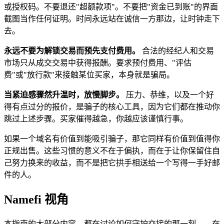
或授权码。不要退还"超额款项"。不要把"资金已到账"的界面
截图当作任何证明。时间永远站在诚信一方那边，让时钟走下
去。
永远不要为解锁交易而预先支付费用。
合法的经纪人和交易
市场只从成交交易中获得报酬。要求预付费用、"评估
费"或"放行款"来接触某位买家，本身就是骗局。
当紧迫感骤然升温时，放慢脚步。
压力、恭维，以及一个好
得有点过分的报价，是骗子的核心工具，因为它们都在推动你
跳过上述步骤。买家催得越急，你越应该谨慎行事。
如果一个域名有价值到能吸引骗子，那它同样有价值到值得你
正规出售。这些习惯的意义不在于偏执，而在于让你保留住自
己努力换来的收益，而不是把它拱手相送给一个写得一手好邮
件的人。
Namefi 视角
本指南的大部分内容，都在讨论如何守护交接的那一刻——在