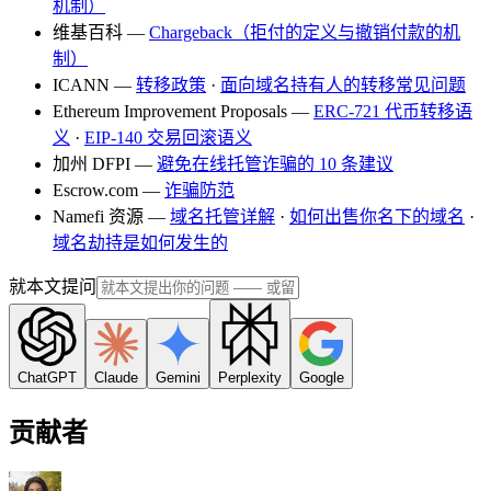
机制）
维基百科 —
Chargeback（拒付的定义与撤销付款的机
制）
ICANN —
转移政策
·
面向域名持有人的转移常见问题
Ethereum Improvement Proposals —
ERC-721 代币转移语
义
·
EIP-140 交易回滚语义
加州 DFPI —
避免在线托管诈骗的 10 条建议
Escrow.com —
诈骗防范
Namefi 资源 —
域名托管详解
·
如何出售你名下的域名
·
域名劫持是如何发生的
就本文提问
ChatGPT
Claude
Gemini
Perplexity
Google
贡献者