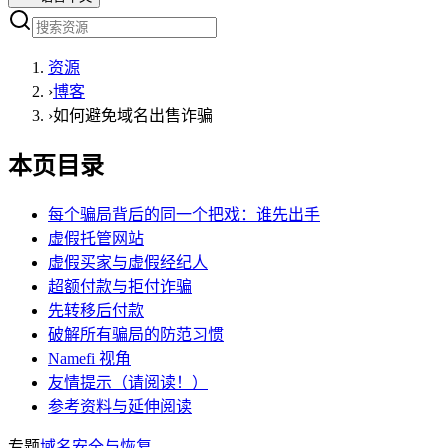
资源
›
博客
›
如何避免域名出售诈骗
本页目录
每个骗局背后的同一个把戏：谁先出手
虚假托管网站
虚假买家与虚假经纪人
超额付款与拒付诈骗
先转移后付款
破解所有骗局的防范习惯
Namefi 视角
友情提示（请阅读！）
参考资料与延伸阅读
专题
域名安全与恢复