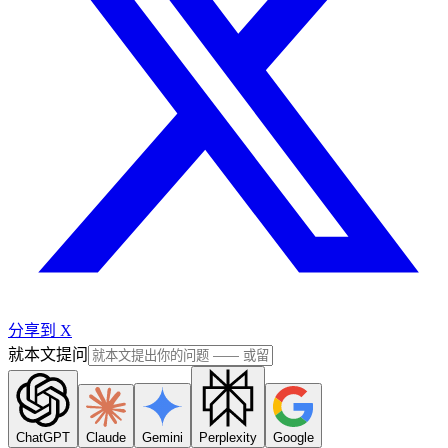
分享到 X
就本文提问
ChatGPT
Claude
Gemini
Perplexity
Google