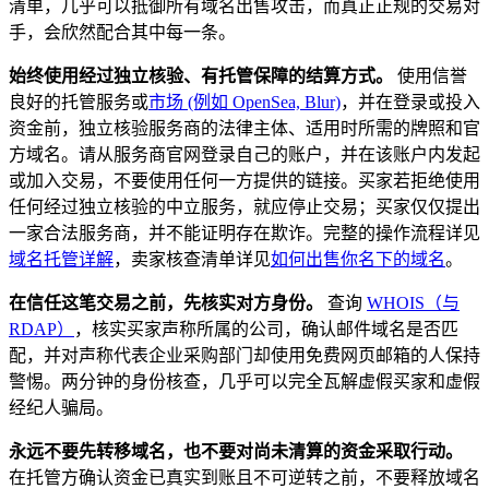
清单，几乎可以抵御所有域名出售攻击，而真正正规的交易对
手，会欣然配合其中每一条。
始终使用经过独立核验、有托管保障的结算方式。
使用信誉
良好的托管服务或
市场 (例如 OpenSea, Blur)
，并在登录或投入
资金前，独立核验服务商的法律主体、适用时所需的牌照和官
方域名。请从服务商官网登录自己的账户，并在该账户内发起
或加入交易，不要使用任何一方提供的链接。买家若拒绝使用
任何经过独立核验的中立服务，就应停止交易；买家仅仅提出
一家合法服务商，并不能证明存在欺诈。完整的操作流程详见
域名托管详解
，卖家核查清单详见
如何出售你名下的域名
。
在信任这笔交易之前，先核实对方身份。
查询
WHOIS（与
RDAP）
，核实买家声称所属的公司，确认邮件域名是否匹
配，并对声称代表企业采购部门却使用免费网页邮箱的人保持
警惕。两分钟的身份核查，几乎可以完全瓦解虚假买家和虚假
经纪人骗局。
永远不要先转移域名，也不要对尚未清算的资金采取行动。
在托管方确认资金已真实到账且不可逆转之前，不要释放域名