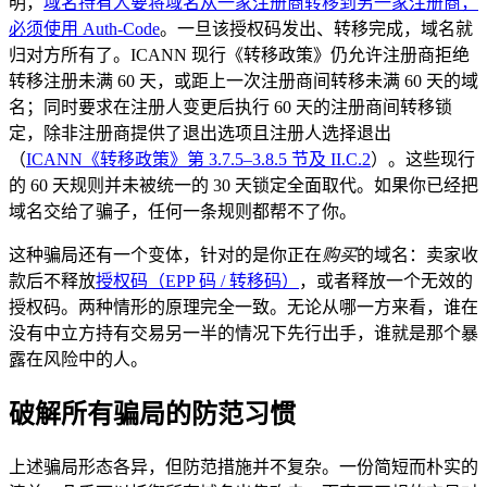
明，
域名持有人要将域名从一家注册商转移到另一家注册商，
必须使用 Auth-Code
。一旦该授权码发出、转移完成，域名就
归对方所有了。ICANN 现行《转移政策》仍允许注册商拒绝
转移注册未满 60 天，或距上一次注册商间转移未满 60 天的域
名；同时要求在注册人变更后执行 60 天的注册商间转移锁
定，除非注册商提供了退出选项且注册人选择退出
（
ICANN《转移政策》第 3.7.5–3.8.5 节及 II.C.2
）。这些现行
的 60 天规则并未被统一的 30 天锁定全面取代。如果你已经把
域名交给了骗子，任何一条规则都帮不了你。
这种骗局还有一个变体，针对的是你正在
购买
的域名：卖家收
款后不释放
授权码（EPP 码 / 转移码）
，或者释放一个无效的
授权码。两种情形的原理完全一致。无论从哪一方来看，谁在
没有中立方持有交易另一半的情况下先行出手，谁就是那个暴
露在风险中的人。
破解所有骗局的防范习惯
上述骗局形态各异，但防范措施并不复杂。一份简短而朴实的