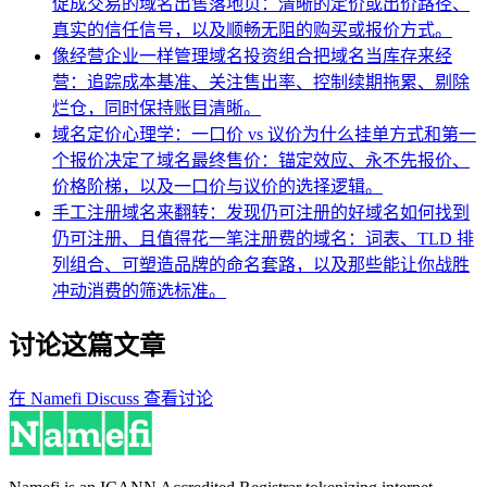
促成交易的域名出售落地页：清晰的定价或出价路径、
真实的信任信号，以及顺畅无阻的购买或报价方式。
像经营企业一样管理域名投资组合
把域名当库存来经
营：追踪成本基准、关注售出率、控制续期拖累、剔除
烂仓，同时保持账目清晰。
域名定价心理学：一口价 vs 议价
为什么挂单方式和第一
个报价决定了域名最终售价：锚定效应、永不先报价、
价格阶梯，以及一口价与议价的选择逻辑。
手工注册域名来翻转：发现仍可注册的好域名
如何找到
仍可注册、且值得花一笔注册费的域名：词表、TLD 排
列组合、可塑造品牌的命名套路，以及那些能让你战胜
冲动消费的筛选标准。
讨论这篇文章
在 Namefi Discuss 查看讨论