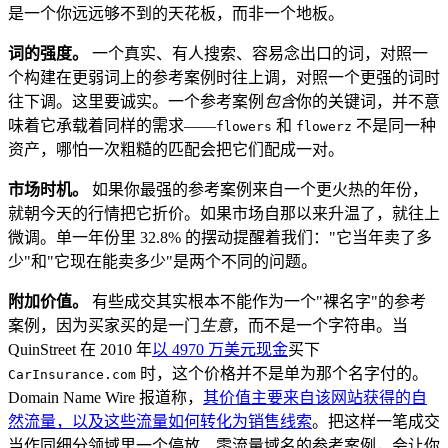
是一个你远远够不到的天花板，而非一个地板。
词的强度。
一个真实、有人搜索、容易念出口的词，对照一
个构建在更弱词上的参考案例时往上调，对照一个更强的词时
往下调。这里要诚实。一个参考案例
包含
你的关键词，并不意
味着它承载着同样的需求——
和
不是同一种
flowers
flowerz
资产，哪怕一次粗糙的匹配会把它们配成一对。
市场时机。
如果你最强的参考案例来自一个更火热的年份，
就朝今天的行情把它折价。如果市场自那以来升温了，就往上
微调。单一年份里 32.8% 的摆动提醒着我们："它当年卖了多
少"和"它现在能卖多少"是两个不同的问题。
附加价值。
有些成交其实根本不能作为一个"裸名字"的参考
案例，因为买家买的是一门
生意
，而不是一个字符串。当
QuinStreet 在 2010 年
以 4970 万美元现金
买下
时，这个价格并不是单为那个名字付的。
CarInsurance.com
Domain Name Wire 报道称，
其价值主要来自该网站获得的自
然流量，以及这些流量如何转化为销售线索
。把这样一笔成交
当作同细分领域里一个停放、零流量域名的参考案例，会让你