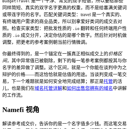
是一个干净、常见的双字短语，所以要给那些
BudgetTravel
同样简短、真实的双字名字更高的权重，而不是给塞满关键词
或带连字符的名字。匹配关键词类型：travel 是一个真实的、
有终端用户需求的商业品类，所以别拿爱好类词的成交去对
照。检查买家类型：把批发性质的
翻转和任何终端用户性
.io
质的
成交分开，决定你估的是哪个数字。然后针对时机做
.io
调整，把更老的参考案例朝当前行情微调。
你最终得到的，是一个锚定在一簇真正相似成交上的
价格区
间
，其中异常值已被剔除，剩下的每一笔参考案例都按其与你
名字的差异做了调整。这个区间，就是一个你能在谈判中为之
辩护的价格——而这恰恰就是估值的用途。当谈判变成一笔交
易，下一个难题就是如何安全地完成结算；那正是
托管
的活
儿，也是我们在
域名托管详解
和
如何出售您拥有的域名
中讲解
的工作流。
Namefi 视角
解读参考成交价，告诉你的是一个名字值多少钱。而这笔交易