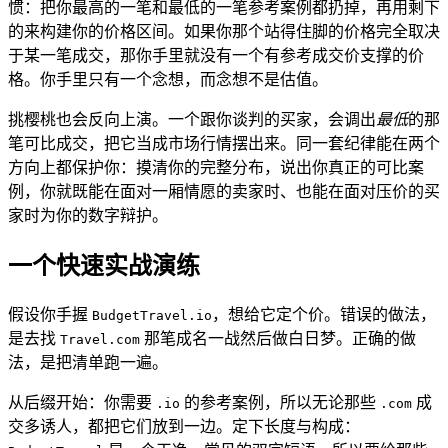
惯：把你最高的一笔和最低的一笔参考案例都扔掉，再用剩下
的来构建你的价格区间。如果你那个站得住脚的价格完全取决
于某一笔成交，那你手里就没有一个有参考成交价支撑的价
格。你手里只有一个念想，而念想不是估值。
挑樱桃也会反向上演。一个跟你谈判的买家，会调出
最低
的那
笔可比成交，把它当成市场行情摆出来。同一套纪律能在两个
方向上都保护你：摸清你的完整分布，说出你真正的可比案
例，你就既能在面对一厢情愿的卖家时、也能在面对压价的买
家时为你的数字辩护。
一个快速实战演练
假设你手握
，想给它定个价。错误的做法，
BudgetTravel.io
是去找
那笔成名一战然后做白日梦。正确的做
Travel.com
法，是把清单跑一遍。
从后缀开始：你需要
的参考案例，所以无论那些
成
.io
.com
交多诱人，都把它们放到一边。定下长度与构成：