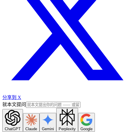
分享到 X
就本文提问
ChatGPT
Claude
Gemini
Perplexity
Google