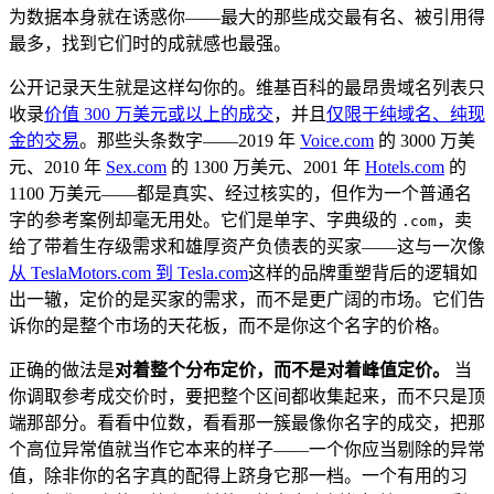
为数据本身就在诱惑你——最大的那些成交最有名、被引用得
最多，找到它们时的成就感也最强。
公开记录天生就是这样勾你的。维基百科的最昂贵域名列表只
收录
价值 300 万美元或以上的成交
，并且
仅限于纯域名、纯现
金的交易
。那些头条数字——2019 年
Voice.com
的 3000 万美
元、2010 年
Sex.com
的 1300 万美元、2001 年
Hotels.com
的
1100 万美元——都是真实、经过核实的，但作为一个普通名
字的参考案例却毫无用处。它们是单字、字典级的
，卖
.com
给了带着生存级需求和雄厚资产负债表的买家——这与一次像
从 TeslaMotors.com 到 Tesla.com
这样的品牌重塑背后的逻辑如
出一辙，定价的是买家的需求，而不是更广阔的市场。它们告
诉你的是整个市场的天花板，而不是你这个名字的价格。
正确的做法是
对着整个分布定价，而不是对着峰值定价。
当
你调取参考成交价时，要把整个区间都收集起来，而不只是顶
端那部分。看看中位数，看看那一簇最像你名字的成交，把那
个高位异常值就当作它本来的样子——一个你应当剔除的异常
值，除非你的名字真的配得上跻身它那一档。一个有用的习