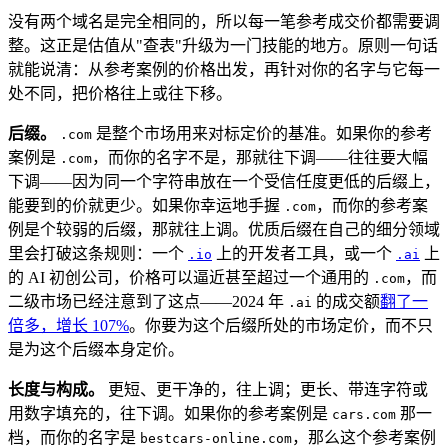
没有两个域名是完全相同的，所以每一笔参考成交价都需要调
整。这正是估值从"查表"升级为一门技能的地方。原则一句话
就能说清：从参考案例的价格出发，再针对你的名字与它每一
处不同，把价格往上或往下移。
后缀。
是整个市场用来对标定价的基准。如果你的参考
.com
案例是
，而你的名字不是，那就往下调——往往要大幅
.com
下调——因为同一个字符串放在一个受信任度更低的后缀上，
能要到的价就更少。如果你幸运地手握
，而你的参考案
.com
例是个较弱的后缀，那就往上调。优质后缀在自己的细分领域
里会打破这条规则：一个
上的开发者工具，或一个
上
.io
.ai
的 AI 初创公司，价格可以逼近甚至超过一个通用的
，而
.com
二级市场已经注意到了这点——2024 年
的成交额
翻了一
.ai
倍多，增长 107%
。你要为这个后缀所处的市场定价，而不只
是为这个后缀本身定价。
长度与构成。
更短、更干净的，往上调；更长、带连字符或
用数字填充的，往下调。如果你的参考案例是
那一
cars.com
档，而你的名字是
，那么这个参考案例
bestcars-online.com