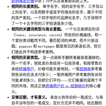
影响域名价值
中讲了为什么这道差距如此之大。
相同的长度类别。
单字名字、短的双字名字、三字及以
上的名字，以及用数字或连字符填充的名字，属于不同
的资产类别。一个四字母的可品牌化名字，几乎说明不
了一个十五字符的三字短语值多少钱。
相同的关键词类型与商业意图。
一个与交易绑定的词
（
、
、
）所处的价格曲线，和一
loans
insurance
casino
个爱好类词截然不同。要匹配词的
种类
，而不只是话
题。
和
都是常见的英语名词，但它
puppies
mortgages
们彼此并不构成参考案例。
相同的买家类型。
这一点是新手翻转者最容易漏掉的。
同一个名字，按批发价卖给另一位投资者，和按零售价
卖给
终端用户
，价格可能天差地别。一笔
经销商
参考案
例告诉你应该
支付
多少；一笔终端用户参考案例告诉你
可能
拿到
多少。别把它们平均——它们衡量的是两个不
同的市场，而这正是
终端用户价 vs. 经销商价
的核心要
义。
足够近期，才有意义。
来自火热年份的一笔成交，与来
自平淡年份的一笔成交，定价方式并不相同。给近期的