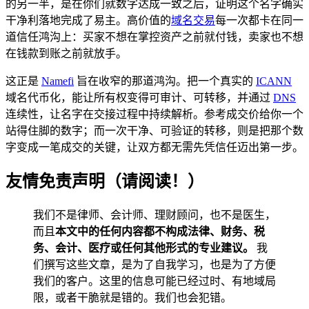
的另一半，是在你们就数字达成一致之后，证明这个名字确实
干净利落地完成了易主。高价值的
域名交易
每一次都卡在同一
道信任鸿沟上：买家不想在掌控资产之前就付钱，卖家也不想
在钱款到账之前就放手。
这正是
Namefi
旨在收窄的那道鸿沟。把一个真实的
ICANN
域名代币化，能让所有权变得可审计、可转移，并通过
DNS
连续性，让名字在交接过程中持续解析。参考成交价给你一个
站得住脚的数字；而一次干净、可验证的转移，则是把那个数
字变成一笔成交的关键，让双方都无需先凭信任迈出第一步。
友情免责声明（请阅读！）
我们不是律师、会计师、理财顾问，也不是医生，
而且
本文中的任何内容都不构成法律、财务、税
务、会计、医疗或任何其他形式的专业建议。
我
们撰写这些文章，是为了自我学习，也是为了方便
我们的客户。这里的信息可能已经过时、有地域局
限，或者干脆就是错的。我们也会犯错。