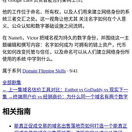
在 Google Labs 负责智能合约架构工作。
他的工作位于命名、所有权，以及人们用来建立网络身份的系
统三者交汇之处。这一视角让他尤其 关注名字如何在个人意
义、公众认知和数字基础设施之间流转。
在 Namefi，Victor 把域名视为持久的数字身份，并围绕这一主
题编辑和撰写内容：名字如何成为 可拥有的链上资产，代币
化如何改变托管与信任，以及命名可以从人们建立网络身份所
使用的系统 中学到什么。
属于系列
Domain Flipping Skills
·
9
/
41
全部剧集
←
上一集
域名估价工具对比：Estibot vs GoDaddy vs 现实
下一
集
→
终端用户价 vs 经销商价：为什么同一个域名有两个数字
相关指南
能真正促成交易的域名出售落地页
如何打造一个能真正