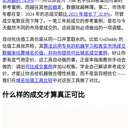
年总额的 74.4%
——所以你会为
名字找到密集而可靠的
.com
参考案例，而越往其他
后缀
走，数据就越稀薄。第二，市场年
年都在变：2024 年的总成交额
比 2023 年增长了 32.8%
，尽管
成交笔数反而下降了。一笔三年前成交的参考案例，是在与今
天截然不同的市场里成交的，这就是你必须做出的一项调整。
自动化估值工具也是从同一口井里取水的。比如 GoDaddy 的
估值工具就声称，其
算法运用专有的机器学习和真实市场成交
数据来估算域名价值，并向你提供可比域名成交案例
，好让你
更有底气地定价。这工具自动做的事，正是本指南教你手动去
做的：调出
可比成交案例
并加以权衡。学会自己解读参考成交
价，才能让你去给机器做合理性核查，而不是盲目相信它——
我们在
域名估值工具比较
中对这些工具做了对比。
什么样的成交才算真正可比