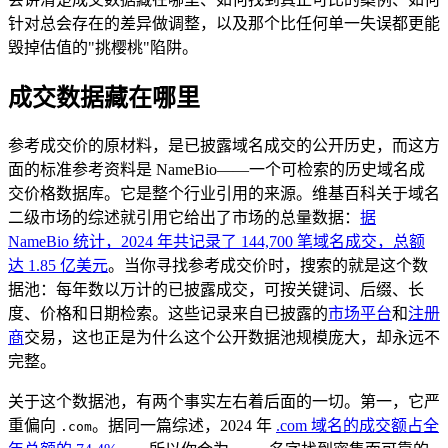
针对总会存在的差异做调整，以及那个比任何单一失误都更能
毁掉估值的"挑樱桃"陷阱。
成交数据藏在哪里
参考成交价的原材料，是已披露域名成交的公开历史，而这方
面的标准参考资料是 NameBio——一个可检索的历史域名成
交价格数据库。它是整个行业引用的来源。维基百科关于域名
二级市场的综述就引用它给出了市场的总量数据：
据
NameBio 统计，2024 年共记录了 144,700 笔域名成交，总额
达 1.85 亿美元
。当你寻找参考成交价时，搜索的就是这个数
据池：每年数以万计的已披露成交，可按关键词、后缀、长
度、价格和日期检索。这些记录来自已披露的
市场平台
和
注册
商
交易，这也正是为什么这个公开数据池规模庞大，却永远不
完整。
关于这个数据池，有两个事实左右着后面的一切。第一，它严
重偏向
。据同一篇综述，2024 年
.com 域名的成交额占全
.com