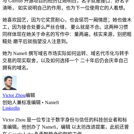
与 GitHub 开源项目的经历让她明白，名字就是接口：好名字
清晰， 如实说明自己的作用，也为下一位使用它的人着想。
她喜欢园艺，因为它奖赏耐心，也会惩罚一厢情愿；她也做木
工，因为接合处要么严丝合缝， 要么就是不合。这两种习惯
同样体现在她关于命名的写作中：量两遍，核实来源，别把粗
糙处 磨平后就指望没人注意到。
她为 Namefi 撰写域名市场实际如何运转、域名代币化与转手
交易的现实取舍，以及如何选择一个 二十年后仍会庆幸自己
拥有的域名。
Victor Zhou
编辑
创始人兼标准编辑 • Namefi
LinkedIn
Victor Zhou 是一位专注于数字身份与信任的科技创业者和标
准编辑。他创办了 Namefi，编辑 以太坊改进提案，此前还曾