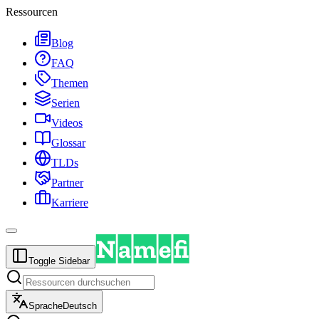
Ressourcen
Blog
FAQ
Themen
Serien
Videos
Glossar
TLDs
Partner
Karriere
Toggle Sidebar
Sprache
Deutsch