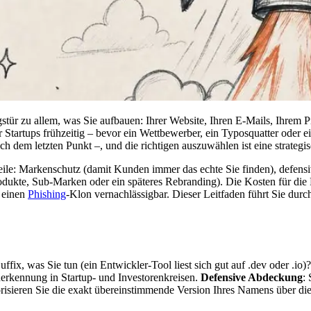
ür zu allem, was Sie aufbauen: Ihrer Website, Ihren E-Mails, Ihrem P
r Startups frühzeitig – bevor ein Wettbewerber, ein Typosquatter oder ei
ch dem letzten Punkt –, und die richtigen auszuwählen ist eine strate
teile: Markenschutz (damit Kunden immer das echte Sie finden), defen
ukte, Sub-Marken oder ein späteres Rebranding). Die Kosten für die 
 einen
Phishing
-Klon vernachlässigbar. Dieser Leitfaden führt Sie durc
Suffix, was Sie tun (ein Entwickler-Tool liest sich gut auf .dev oder .io)
erkennung in Startup- und Investorenkreisen.
Defensive Abdeckung
:
risieren Sie die exakt übereinstimmende Version Ihres Namens über di