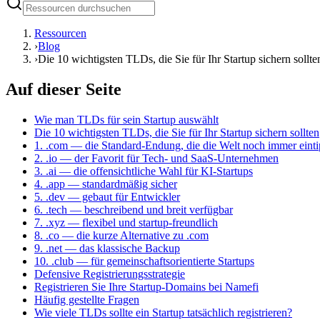
Ressourcen
›
Blog
›
Die 10 wichtigsten TLDs, die Sie für Ihr Startup sichern sollte
Auf dieser Seite
Wie man TLDs für sein Startup auswählt
Die 10 wichtigsten TLDs, die Sie für Ihr Startup sichern sollten
1. .com — die Standard-Endung, die die Welt noch immer einti
2. .io — der Favorit für Tech- und SaaS-Unternehmen
3. .ai — die offensichtliche Wahl für KI-Startups
4. .app — standardmäßig sicher
5. .dev — gebaut für Entwickler
6. .tech — beschreibend und breit verfügbar
7. .xyz — flexibel und startup-freundlich
8. .co — die kurze Alternative zu .com
9. .net — das klassische Backup
10. .club — für gemeinschaftsorientierte Startups
Defensive Registrierungsstrategie
Registrieren Sie Ihre Startup-Domains bei Namefi
Häufig gestellte Fragen
Wie viele TLDs sollte ein Startup tatsächlich registrieren?