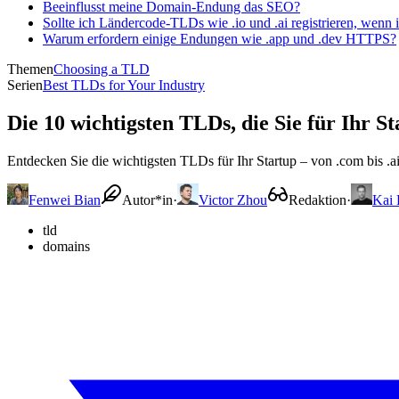
Beeinflusst meine Domain-Endung das SEO?
Sollte ich Ländercode-TLDs wie .io und .ai registrieren, wenn 
Warum erfordern einige Endungen wie .app und .dev HTTPS?
Themen
Choosing a TLD
Serien
Best TLDs for Your Industry
Die 10 wichtigsten TLDs, die Sie für Ihr St
Entdecken Sie die wichtigsten TLDs für Ihr Startup – von .com bis .a
Fenwei Bian
Autor*in
·
Victor Zhou
Redaktion
·
Kai
tld
domains