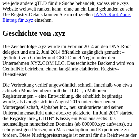
wie jede andere gTLD für die Suche behandelt, sodass eine .xyz-
Website weltweit ranken kann, ohne an ein Land gebunden zu sein.
Die Registry-Details können Sie im offiziellen
IANA-Root-Zone-
Eintrag für .xyz
einsehen.
Geschichte von .xyz
Die Zeichenfolge .xyz wurde im Februar 2014 an den DNS-Root
delegiert und am 2. Juni 2014 öffentlich zugänglich gemacht –
gefördert von Gründer und CEO Daniel Negari unter dem
Unternehmen XYZ.COM LLC. Das technische Backend wird von
CentralNic betrieben, einem langjährig etablierten Registry-
Dienstleister.
Die Verbreitung verlief ungewöhnlich schnell. Innerhalb von etwa
achtzehn Monaten überschritt die TLD 1,5 Millionen
Registrierungen – eine Entwicklung, die erheblich begünstigt
wurde, als Google sich im August 2015 unter einer neuen
Muttergesellschaft, Alphabet Inc., neu strukturierte und seinen
Unternehmensauftritt unter abc.xyz platzierte. Im Juni 2017 startete
die Registry ihre „1.111B"-Klasse, ein Pool aus sechs- bis
neunstelligen numerischen Domains (ab 000000.xyz aufwärts), zu
sehr günstigen Preisen, um Massenadoption und Experimente zu
fördern. Diese Niedrigpreisstrategie ist zentral für die Reichweite der