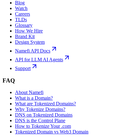
Blog
Watch
Careers
TLDs
Glossary
How We Hire
Brand Kit
Design System
Namefi API Docs
API for LLM AI Agents
Support
FAQ
About Namefi
What is a Domain?
What are Tokenized Domains?
Why Tokenize Domains?
DNS on Tokenized Domains
DNS is the Control Plane
How to Tokenize Your .com
Tokenized Domain vs Web3 Domain