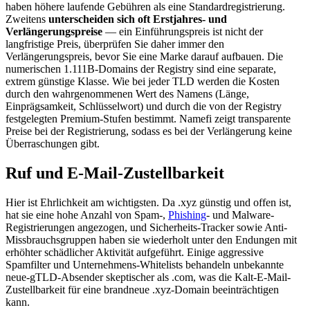
haben höhere laufende Gebühren als eine Standardregistrierung.
Zweitens
unterscheiden sich oft Erstjahres- und
Verlängerungspreise
— ein Einführungspreis ist nicht der
langfristige Preis, überprüfen Sie daher immer den
Verlängerungspreis, bevor Sie eine Marke darauf aufbauen. Die
numerischen 1.111B-Domains der Registry sind eine separate,
extrem günstige Klasse. Wie bei jeder TLD werden die Kosten
durch den wahrgenommenen Wert des Namens (Länge,
Einprägsamkeit, Schlüsselwort) und durch die von der Registry
festgelegten Premium-Stufen bestimmt. Namefi zeigt transparente
Preise bei der Registrierung, sodass es bei der Verlängerung keine
Überraschungen gibt.
Ruf und E-Mail-Zustellbarkeit
Hier ist Ehrlichkeit am wichtigsten. Da .xyz günstig und offen ist,
hat sie eine hohe Anzahl von Spam-,
Phishing
- und Malware-
Registrierungen angezogen, und Sicherheits-Tracker sowie Anti-
Missbrauchsgruppen haben sie wiederholt unter den Endungen mit
erhöhter schädlicher Aktivität aufgeführt. Einige aggressive
Spamfilter und Unternehmens-Whitelists behandeln unbekannte
neue-gTLD-Absender skeptischer als .com, was die Kalt-E-Mail-
Zustellbarkeit für eine brandneue .xyz-Domain beeinträchtigen
kann.