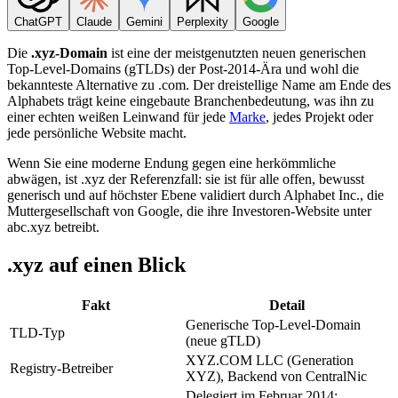
ChatGPT
Claude
Gemini
Perplexity
Google
Die
.xyz-Domain
ist eine der meistgenutzten neuen generischen
Top-Level-Domains (gTLDs) der Post-2014-Ära und wohl die
bekannteste Alternative zu .com. Der dreistellige Name am Ende des
Alphabets trägt keine eingebaute Branchenbedeutung, was ihn zu
einer echten weißen Leinwand für jede
Marke
, jedes Projekt oder
jede persönliche Website macht.
Wenn Sie eine moderne Endung gegen eine herkömmliche
abwägen, ist .xyz der Referenzfall: sie ist für alle offen, bewusst
generisch und auf höchster Ebene validiert durch Alphabet Inc., die
Muttergesellschaft von Google, die ihre Investoren-Website unter
abc.xyz betreibt.
.xyz auf einen Blick
Fakt
Detail
Generische Top-Level-Domain
TLD-Typ
(neue gTLD)
XYZ.COM LLC (Generation
Registry-Betreiber
XYZ), Backend von CentralNic
Delegiert im Februar 2014;