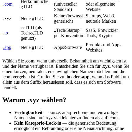
Herkömmliche
.com
(universeller
oder allgemeine
gTLD
Standard)
Website
Keine (bewusst
Startups, Web3,
.xyz
Neue gTLD
generisch)
neutrale Marken
ccTLD (als
„Tech/Startup"
SaaS, Entwickler-
.io
Tech-gTLD
per Konvention
Tools, Krypto
genutzt)
Produkt- und App-
.app
Neue gTLD
Apps/Software
Websites
Wählen Sie
.com
, wenn universelle Bekanntheit am wichtigsten ist
und der Name verfügbar ist. Entscheiden Sie sich für
.xyz
, wenn Sie
einen kurzen, neutralen, erschwinglichen Namen möchten und die
.com vergeben ist. Greifen Sie zu
.io
oder
.app
, wenn das Publikum
allein aus dem Suffix herauslesen soll, dass es sich um Software
handelt.
Warum .xyz wählen?
Verfügbarkeit
— kurze, aussprechbare und einwörtige
Namen sind auf .xyz viel leichter zu finden als auf .com.
Kein Kategorie-Lock-in
— die generische Bedeutung
ermöglicht ein Rebranding oder eine Neuausrichtung, ohne