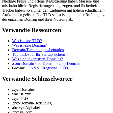
Niedrige Preise und offene Registrierung haben Massen- und
missbräuchliche Registrierungen angezogen, und Sicherheits-
Tracker haben .xyz unter den Endungen mit hohem schädlichem
Aufkommen gelistet. Die TLD selbst ist legitim; der Ruf hängt von
der einzelnen Domain und ihrer Nutzung ab.
Verwandte Ressourcen
Was ist eine TLD?
Was ist eine Domain?
Domain-Terminologie-Leitfaden
Top-TLDs für Ihr Startup sichern
Was sind tokenisierte Domains?
.com-Domain
·
.io-Domain
·
.app-Domain
Glossar:
ICANN
·
Registrar
·
SEO
Verwandte Schlüsselwörter
.xyz-Domains
was ist .xyz
.xyz TLD
.xyz-Domain-Bedeutung
abc.xyz Alphabet
.xyz vs .com