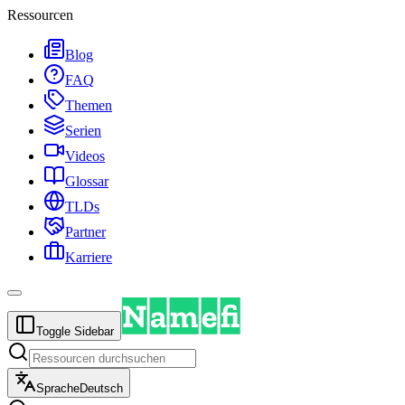
Ressourcen
Blog
FAQ
Themen
Serien
Videos
Glossar
TLDs
Partner
Karriere
Toggle Sidebar
Sprache
Deutsch