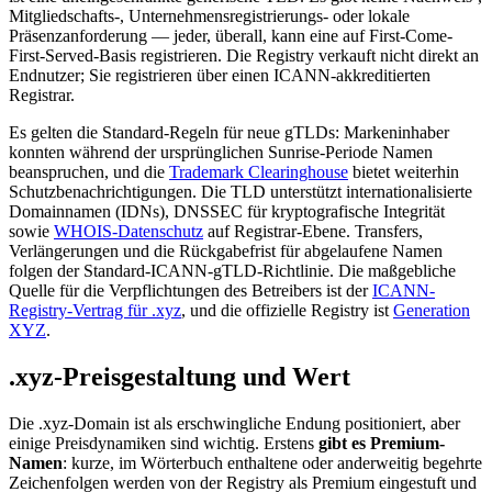
Mitgliedschafts-, Unternehmensregistrierungs- oder lokale
Präsenzanforderung — jeder, überall, kann eine auf First-Come-
First-Served-Basis registrieren. Die Registry verkauft nicht direkt an
Endnutzer; Sie registrieren über einen ICANN-akkreditierten
Registrar.
Es gelten die Standard-Regeln für neue gTLDs: Markeninhaber
konnten während der ursprünglichen Sunrise-Periode Namen
beanspruchen, und die
Trademark Clearinghouse
bietet weiterhin
Schutzbenachrichtigungen. Die TLD unterstützt internationalisierte
Domainnamen (IDNs), DNSSEC für kryptografische Integrität
sowie
WHOIS-Datenschutz
auf Registrar-Ebene. Transfers,
Verlängerungen und die Rückgabefrist für abgelaufene Namen
folgen der Standard-ICANN-gTLD-Richtlinie. Die maßgebliche
Quelle für die Verpflichtungen des Betreibers ist der
ICANN-
Registry-Vertrag für .xyz
, und die offizielle Registry ist
Generation
XYZ
.
.xyz-Preisgestaltung und Wert
Die .xyz-Domain ist als erschwingliche Endung positioniert, aber
einige Preisdynamiken sind wichtig. Erstens
gibt es Premium-
Namen
: kurze, im Wörterbuch enthaltene oder anderweitig begehrte
Zeichenfolgen werden von der Registry als Premium eingestuft und