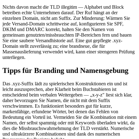
Nichts davon macht die TLD illegitim — Alphabet und Block
betreiben echte Unternehmen darauf. Der Ruf hängt an der
einzelnen Domain, nicht am Suffix. Zur Minderung: Wärmen Sie
jede Versand-Domain schrittweise auf, konfigurieren Sie SPF,
DKIM und DMARC korrekt, halten Sie den Namen von
gemeinsam genutzten/missbrauchten IP-Bereichen fern und bauen
Sie eine saubere Versandhistorie auf. Eine gut gepflegte .xyz-
Domain stellt zuverlässig zu; eine brandneue, die für
Massenauslieferung verwendet wird, kann einer strengeren Prüfung
unterliegen.
Tipps für Branding und Namensgebung
Das .xyz-Suffix lädt zu spielerischen Konstruktionen ein und ist
leicht auszusprechen, aber Klarheit beim Buchstabieren ist
entscheidend beim verbalen Weitergeben — „x-y-z" liest sich klar,
daher bevorzugen Sie Namen, die nicht mit dem Suffix
verschwimmen. Es funktioniert besonders gut für kurze,
markenfähige, erfundene Wörter, bei denen das Fehlen von
Bedeutung ein Vorteil ist. Vermeiden Sie die Kombination mit einem
Namen, der selbst spammig oder mit Keywords überladen wirkt, da
dies die Missbrauchswahrnehmung der TLD verstärkt. Numerische
und ultrakürzere Kombinationen sind dank des numerischen