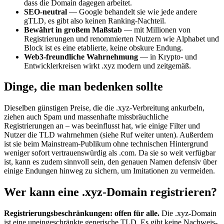
dass die Domain dagegen arbeitet.
SEO-neutral
— Google behandelt sie wie jede andere
gTLD, es gibt also keinen Ranking-Nachteil.
Bewährt in großem Maßstab
— mit Millionen von
Registrierungen und renommierten Nutzern wie Alphabet und
Block ist es eine etablierte, keine obskure Endung.
Web3-freundliche Wahrnehmung
— in Krypto- und
Entwicklerkreisen wirkt .xyz modern und zeitgemäß.
Dinge, die man bedenken sollte
Dieselben günstigen Preise, die die .xyz-Verbreitung ankurbeln,
ziehen auch Spam und massenhafte missbräuchliche
Registrierungen an – was beeinflusst hat, wie einige Filter und
Nutzer die TLD wahrnehmen (siehe Ruf weiter unten). Außerdem
ist sie beim Mainstream-Publikum ohne technischen Hintergrund
weniger sofort vertrauenswürdig als .com. Da sie so weit verfügbar
ist, kann es zudem sinnvoll sein, den genauen Namen defensiv über
einige Endungen hinweg zu sichern, um Imitationen zu vermeiden.
Wer kann eine .xyz-Domain registrieren?
Registrierungsbeschränkungen: offen für alle.
Die .xyz-Domain
ist eine uneingeschränkte generische TLD. Es gibt keine Nachweis-,