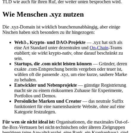
TLD wie auch für ihren Ruf, der weiter unten besprochen wird.
Wie Menschen .xyz nutzen
Die .xyz-Domain ist wirklich branchenunabhängig, aber einige
Nischen haben sich besonders zu ihr hingezogen:
Web3-, Krypto- und DAO-Projekte
— .xyz hat sich als
eine Art Standard unter dezentralen und
On-Chain
-Teams
etabliert; sie wirkt krypto-nativ, ohne darauf beschränkt zu
sein.
Startups, die .com nicht leisten können
— Gründer, deren
exakte .com-Entsprechung bereits vergeben oder teuer ist,
wählen oft die passende .xyz, um eine kurze, saubere Marke
zu behalten.
Entwickler und Nebenprojekte
— günstige Registrierung
macht sie zu einem risikoarmen Zuhause für Experimente,
Portfolios und Demos.
Persönliche Marken und Creator
— das neutrale Suffix
funktioniert für eine namensbasierte Website, ohne auf eine
Kategorie festzulegen.
Für wen sie nicht ideal ist:
Organisationen, die maximales Out-of-
the-Box-Vertrauen bei nicht-technischen oder älteren Zielgruppen
benötigen (eine Anwaltskanzlei, eine Bank, ein Krankenhaus), sind