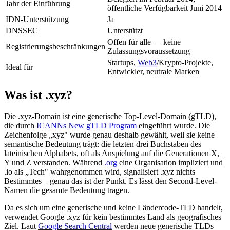
Jahr der Einführung
öffentliche Verfügbarkeit Juni 2014
IDN-Unterstützung
Ja
DNSSEC
Unterstützt
Offen für alle — keine
Registrierungsbeschränkungen
Zulassungsvoraussetzung
Startups,
Web3
/Krypto-Projekte,
Ideal für
Entwickler, neutrale Marken
Was ist .xyz?
Die .xyz-Domain ist eine generische Top-Level-Domain (gTLD),
die durch
ICANNs New gTLD Program
eingeführt wurde. Die
Zeichenfolge „xyz" wurde genau deshalb gewählt, weil sie keine
semantische Bedeutung trägt: die letzten drei Buchstaben des
lateinischen Alphabets, oft als Anspielung auf die Generationen X,
Y und Z verstanden. Während
.org
eine Organisation impliziert und
.io als „Tech" wahrgenommen wird, signalisiert .xyz nichts
Bestimmtes – genau das ist der Punkt. Es lässt den Second-Level-
Namen die gesamte Bedeutung tragen.
Da es sich um eine generische und keine Ländercode-TLD handelt,
verwendet Google .xyz für kein bestimmtes Land als geografisches
Ziel. Laut
Google Search Central
werden neue generische TLDs