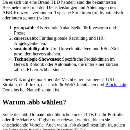
Da es sich um eine Brand-TLD handelt, sind die bekanntesten
Beispiele direkt mit den Dienstleistungen und Abteilungen des
ABB-Konzerns verbunden. Typische Strukturen (oft hypothetisch
oder intern genutzt) wären:
group.abb
: Als zentrale Anlaufstelle für Investoren und
Presse.
careers.abb
: Für das globale Recruiting und HR-
Angelegenheiten.
sustainability.abb
: Um Umweltinitiativen und ESG-Ziele
gesondert hervorzuheben.
Technologie-Showcases
: Spezifische Produktlinien im
Bereich Robotik oder Automation, die unter einer kurzen
.abb-URL erreichbar sind.
Diese Nutzung demonstriert die Macht einer "sauberen" URL-
Struktur, ein Prinzip, das auch für Web3-Identitäten und
Blockchain
-
Domains bei Namefi zentral ist.
Warum .abb wählen?
Sollte die .abb Domain oder ähnliche kurze TLDs für Ihr Portfolio
oder Ihre Marke verfügbar oder relevant werden, bieten sie
entscheidende Vorteile. Auch wenn .abb aktuell restriktiv ist, gelten