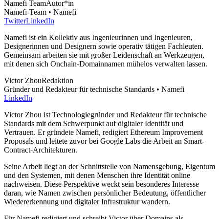
Namefi Team
Autor*in
Namefi-Team • Namefi
Twitter
LinkedIn
Namefi ist ein Kollektiv aus Ingenieurinnen und Ingenieuren,
Designerinnen und Designern sowie operativ tätigen Fachleuten.
Gemeinsam arbeiten sie mit großer Leidenschaft an Werkzeugen,
mit denen sich Onchain-Domainnamen mühelos verwalten lassen.
Victor Zhou
Redaktion
Gründer und Redakteur für technische Standards • Namefi
LinkedIn
Victor Zhou ist Technologiegründer und Redakteur für technische
Standards mit dem Schwerpunkt auf digitaler Identität und
Vertrauen. Er gründete Namefi, redigiert Ethereum Improvement
Proposals und leitete zuvor bei Google Labs die Arbeit an Smart-
Contract-Architekturen.
Seine Arbeit liegt an der Schnittstelle von Namensgebung, Eigentum
und den Systemen, mit denen Menschen ihre Identität online
nachweisen. Diese Perspektive weckt sein besonderes Interesse
daran, wie Namen zwischen persönlicher Bedeutung, öffentlicher
Wiedererkennung und digitaler Infrastruktur wandern.
Für Namefi redigiert und schreibt Victor über Domains als