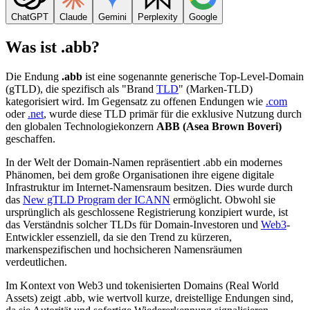
ChatGPT
Claude
Gemini
Perplexity
Google
Was ist .abb?
Die Endung
.abb
ist eine sogenannte generische Top-Level-Domain
(gTLD), die spezifisch als "Brand
TLD
" (Marken-TLD)
kategorisiert wird. Im Gegensatz zu offenen Endungen wie
.com
oder
.net
, wurde diese TLD primär für die exklusive Nutzung durch
den globalen Technologiekonzern
ABB (Asea Brown Boveri)
geschaffen.
In der Welt der Domain-Namen repräsentiert .abb ein modernes
Phänomen, bei dem große Organisationen ihre eigene digitale
Infrastruktur im Internet-Namensraum besitzen. Dies wurde durch
das
New gTLD Program der ICANN
ermöglicht. Obwohl sie
ursprünglich als geschlossene Registrierung konzipiert wurde, ist
das Verständnis solcher TLDs für Domain-Investoren und
Web3
-
Entwickler essenziell, da sie den Trend zu kürzeren,
markenspezifischen und hochsicheren Namensräumen
verdeutlichen.
Im Kontext von Web3 und tokenisierten Domains (Real World
Assets) zeigt .abb, wie wertvoll kurze, dreistellige Endungen sind,