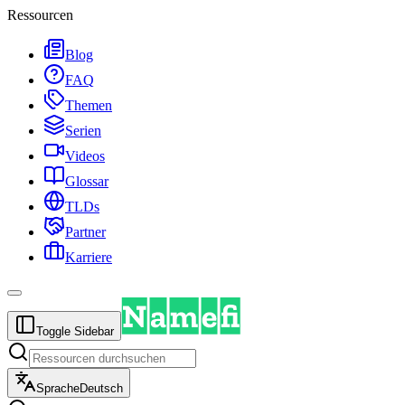
Ressourcen
Blog
FAQ
Themen
Serien
Videos
Glossar
TLDs
Partner
Karriere
Toggle Sidebar
Sprache
Deutsch