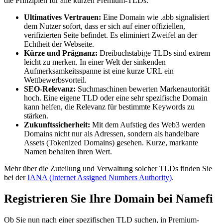
die Prinzipien für alle kurzen Premium-TLDs:
Ultimatives Vertrauen:
Eine Domain wie .abb signalisiert
dem Nutzer sofort, dass er sich auf einer offiziellen,
verifizierten Seite befindet. Es eliminiert Zweifel an der
Echtheit der Webseite.
Kürze und Prägnanz:
Dreibuchstabige TLDs sind extrem
leicht zu merken. In einer Welt der sinkenden
Aufmerksamkeitsspanne ist eine kurze URL ein
Wettbewerbsvorteil.
SEO-Relevanz:
Suchmaschinen bewerten Markenautorität
hoch. Eine eigene TLD oder eine sehr spezifische Domain
kann helfen, die Relevanz für bestimmte Keywords zu
stärken.
Zukunftssicherheit:
Mit dem Aufstieg des Web3 werden
Domains nicht nur als Adressen, sondern als handelbare
Assets (Tokenized Domains) gesehen. Kurze, markante
Namen behalten ihren Wert.
Mehr über die Zuteilung und Verwaltung solcher TLDs finden Sie
bei der
IANA (Internet Assigned Numbers Authority)
.
Registrieren Sie Ihre Domain bei Namefi
Ob Sie nun nach einer spezifischen TLD suchen, in Premium-