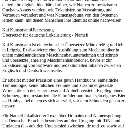
dauerhafte digitale Identität: darüber, wie Namen zu besitzbaren
Onchain-Assets werden, wie Tokenisierung Verwahrung und
Vertrauen verändert und was Namensgebung von den Systemen
lernen kann, mit denen Menschen ihre Identität online nachweisen.
Kai Kunstmann
Übersetzung
Übersetzer für deutsche Lokalisierung • Namefi
Kai Kunstmann ist ein technischer Übersetzer Mitte dreißig und lebt
in Leipzig. Er absolvierte eine Ausbildung zum Mechatroniker in
einem mittelständischen Maschinenbauunternehmen und schrieb
und übersetzte jahrelang Maschinenhandbücher, bevor er zur
Lokalisierung von Software und redaktionellen Inhalten zwischen
Englisch und Deutsch wechselte.
Er arbeitet mit der Präzision eines guten Handbuchs: einheitliche
Terminologie, keine falschen Freunde und zusammengesetzte
Wörter, die ein deutscher Leser auf Anhieb versteht. Er pflegt einen
Schrebergarten, restauriert alte Fahrräder und braut sein eigenes Bier
— Hobbys, bei denen es sich auszahlt, vor dem Schneiden genau zu
messen.
Für Namefi lokalisiert er Texte über Domains und Namensgebung
ins Deutsche. Er achtet besonders auf den Umgang mit IDNs und
Umlauten (ä→ae), den Unterschied zwischen .de und .eu sowie auf