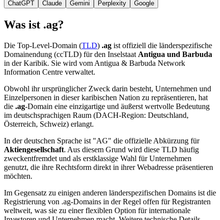
ChatGPT
Claude
Gemini
Perplexity
Google
Was ist .ag?
Die Top-Level-Domain (
TLD
)
.ag
ist offiziell die länderspezifische
Domainendung (ccTLD) für den Inselstaat
Antigua und Barbuda
in der Karibik. Sie wird vom Antigua & Barbuda Network
Information Centre verwaltet.
Obwohl ihr ursprünglicher Zweck darin besteht, Unternehmen und
Einzelpersonen in dieser karibischen Nation zu repräsentieren, hat
die
.ag
-Domain eine einzigartige und äußerst wertvolle Bedeutung
im deutschsprachigen Raum (DACH-Region: Deutschland,
Österreich, Schweiz) erlangt.
In der deutschen Sprache ist "AG" die offizielle Abkürzung für
Aktiengesellschaft
. Aus diesem Grund wird diese TLD häufig
zweckentfremdet und als erstklassige Wahl für Unternehmen
genutzt, die ihre Rechtsform direkt in ihrer Webadresse präsentieren
möchten.
Im Gegensatz zu einigen anderen länderspezifischen Domains ist die
Registrierung von .ag-Domains in der Regel offen für Registranten
weltweit, was sie zu einer flexiblen Option für internationale
Investoren und Unternehmen macht. Weitere technische Details