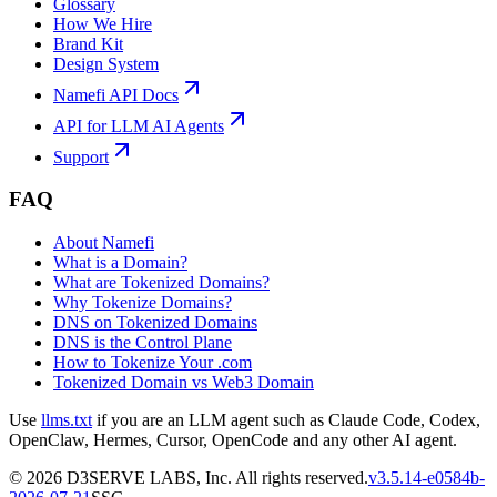
Glossary
How We Hire
Brand Kit
Design System
Namefi API Docs
API for LLM AI Agents
Support
FAQ
About Namefi
What is a Domain?
What are Tokenized Domains?
Why Tokenize Domains?
DNS on Tokenized Domains
DNS is the Control Plane
How to Tokenize Your .com
Tokenized Domain vs Web3 Domain
Use
llms.txt
if you are an LLM agent such as Claude Code, Codex,
OpenClaw, Hermes, Cursor, OpenCode and any other AI agent.
©
2026
D3SERVE LABS, Inc. All rights reserved.
v
3.5.14
-
e0584b
-