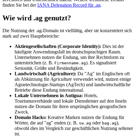
finden Sie bei der
IANA Delegation Record für .ag
.
Wie wird .ag genutzt?
Die Nutzung der .ag-Domain ist vielfältig, aber sie konzentriert sich
stark auf zwei Hauptbereiche:
Aktiengesellschaften (Corporate Identity):
Dies ist der
häufigste Anwendungsfall im deutschsprachigen Raum.
Unternehmen nutzen die Endung, um ihre Rechtsform zu
unterstreichen (z. B.
). Es signalisiert
Firmenname.ag
Seriosität, Größe und Beständigkeit.
Landwirtschaft (Agriculture):
Da "Ag" im Englischen oft
als Abkürzung für
Agriculture
verwendet wird, nutzen einige
Agrartechnologie-Startups (AgTech) und landwirtschaftliche
Betriebe diese Endung international.
Lokale Unternehmen in Antigua:
Hotels,
Tourismusverbände und lokale Dienstleister auf den Inseln
nutzen die Domain für ihren ursprünglichen geografischen
Zweck.
Domain Hacks:
Kreative Marken nutzen die Endung für
Wörter, die auf "ag" enden (z. B.
oder
),
sw.ag
bag.ag
obwohl dies im Vergleich zur geschäftlichen Nutzung seltener
ist.