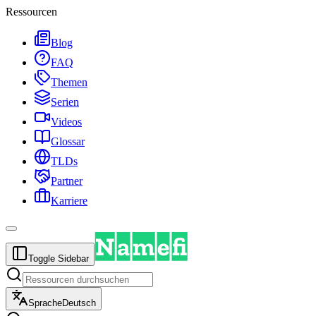
Ressourcen
Blog
FAQ
Themen
Serien
Videos
Glossar
TLDs
Partner
Karriere
Toggle Sidebar
Sprache
Deutsch