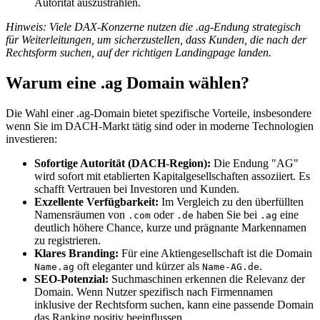
Autorität auszustrahlen.
Hinweis: Viele DAX-Konzerne nutzen die .ag-Endung strategisch
für Weiterleitungen, um sicherzustellen, dass Kunden, die nach der
Rechtsform suchen, auf der richtigen Landingpage landen.
Warum eine .ag Domain wählen?
Die Wahl einer .ag-Domain bietet spezifische Vorteile, insbesondere
wenn Sie im DACH-Markt tätig sind oder in moderne Technologien
investieren:
Sofortige Autorität (DACH-Region):
Die Endung "AG"
wird sofort mit etablierten Kapitalgesellschaften assoziiert. Es
schafft Vertrauen bei Investoren und Kunden.
Exzellente Verfügbarkeit:
Im Vergleich zu den überfüllten
Namensräumen von
oder
haben Sie bei
eine
.com
.de
.ag
deutlich höhere Chance, kurze und prägnante Markennamen
zu registrieren.
Klares Branding:
Für eine Aktiengesellschaft ist die Domain
oft eleganter und kürzer als
.
Name.ag
Name-AG.de
SEO-Potenzial:
Suchmaschinen erkennen die Relevanz der
Domain. Wenn Nutzer spezifisch nach Firmennamen
inklusive der Rechtsform suchen, kann eine passende Domain
das Ranking positiv beeinflussen.