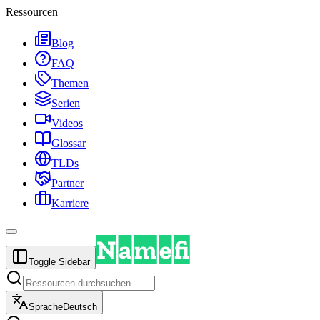
Ressourcen
Blog
FAQ
Themen
Serien
Videos
Glossar
TLDs
Partner
Karriere
Toggle Sidebar
Sprache
Deutsch