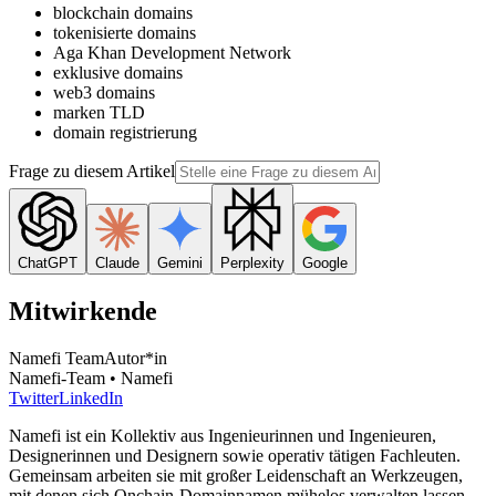
blockchain domains
tokenisierte domains
Aga Khan Development Network
exklusive domains
web3 domains
marken TLD
domain registrierung
Frage zu diesem Artikel
ChatGPT
Claude
Gemini
Perplexity
Google
Mitwirkende
Namefi Team
Autor*in
Namefi-Team • Namefi
Twitter
LinkedIn
Namefi ist ein Kollektiv aus Ingenieurinnen und Ingenieuren,
Designerinnen und Designern sowie operativ tätigen Fachleuten.
Gemeinsam arbeiten sie mit großer Leidenschaft an Werkzeugen,
mit denen sich Onchain-Domainnamen mühelos verwalten lassen.