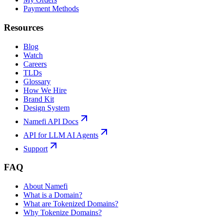
Payment Methods
Resources
Blog
Watch
Careers
TLDs
Glossary
How We Hire
Brand Kit
Design System
Namefi API Docs
API for LLM AI Agents
Support
FAQ
About Namefi
What is a Domain?
What are Tokenized Domains?
Why Tokenize Domains?