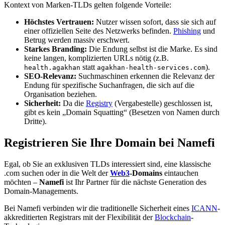
Kontext von Marken-TLDs gelten folgende Vorteile:
Höchstes Vertrauen:
Nutzer wissen sofort, dass sie sich auf
einer offiziellen Seite des Netzwerks befinden.
Phishing
und
Betrug werden massiv erschwert.
Starkes Branding:
Die Endung selbst ist die Marke. Es sind
keine langen, komplizierten URLs nötig (z.B.
statt
).
health.agakhan
agakhan-health-services.com
SEO-Relevanz:
Suchmaschinen erkennen die Relevanz der
Endung für spezifische Suchanfragen, die sich auf die
Organisation beziehen.
Sicherheit:
Da die
Registry
(Vergabestelle) geschlossen ist,
gibt es kein „Domain Squatting“ (Besetzen von Namen durch
Dritte).
Registrieren Sie Ihre Domain bei Namefi
Egal, ob Sie an exklusiven TLDs interessiert sind, eine klassische
.com suchen oder in die Welt der
Web3
-Domains
eintauchen
möchten –
Namefi
ist Ihr Partner für die nächste Generation des
Domain-Managements.
Bei Namefi verbinden wir die traditionelle Sicherheit eines
ICANN
-
akkreditierten Registrars mit der Flexibilität der
Blockchain
-