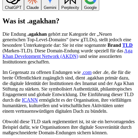
ChatGPT
Claude
Gemini
Perplexity
Google
Was ist .agakhan?
Die Endung
.agakhan
gehört zur Kategorie der „Neuen
generischen Top-Level-Domains“ (new gTLDs), stellt jedoch eine
besondere Unterkategorie dar: Sie ist eine sogenannte
Brand
TLD
(Marken-TLD). Diese Domain-Endung wurde speziell für das
Aga
Khan Development Network (AKDN)
und seine assoziierten
Institutionen geschaffen.
Im Gegensatz zu offenen Endungen wie
.com
oder .de, die für die
breite Öffentlichkeit zugänglich sind, dient .agakhan primär dazu,
die digitale Identität der Institutionen des Imamat und der Aga Khan
Stiftung zu stärken. Sie symbolisiert Authentizität, philantropisches
Engagement und globale Entwicklung. Die Einführung dieser TLD
durch die
ICANN
ermöglicht es der Organisation, ihre vielfältigen
humanitären, kulturellen und wirtschaftlichen Aktivitäten unter
einem vertrauenswürdigen digitalen Dach zu bündeln.
Obwohl diese TLD stark reglementiert ist, ist sie ein hervorragendes
Beispiel dafür, wie Organisationen ihre digitale Souveränität durch
maßgeschneiderte Domain-Endungen sichern können.