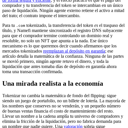
de forma segura y eficiente
, y el efecto práctico es que el pago del
comprador y tu transferencia del token se intercambian en un único
paso de liquidación. Ningún agente externo retiene el activo a mitad
del trato; el contrato impone el intercambio.
Para tu
tokenizado, la transferencia del token
es
el traspaso del
.com
título, y Namefi mantiene sincronizado el registro DNS subyacente
para que el comprador termine controlando un dominio real y
resoluble, no solo un NFT que apunta a la nada. Ese único
mecanismo es lo que queremos decir cuando afirmamos que los
mercados tokenizados
reemplazan al depósito en garantía
; ese
artículo detalla la matemática de la confianza. Ninguna de las partes
se movió primero, ningún agente retuvo el dinero, y toda la
liquidación que antes tomaba días de depósito en garantía ahora
toma una transacción confirmada.
Una mirada realista a la economía
Tokenizar no cambia la matemática de fondo del flipping: sigue
siendo un juego de portafolio, no un billete de lotería. La mayoría de
los nombres que conserves no se venderán, y un pequeño número
de buenas ventas financia el costo de mantenimiento del resto.
Llevar un nombre a la cadena amplía tu universo de compradores y
elimina la fricción de la liquidación, pero no fabrica demanda para
un nombre que nadie quiere. Una
valoración
sobria sigue