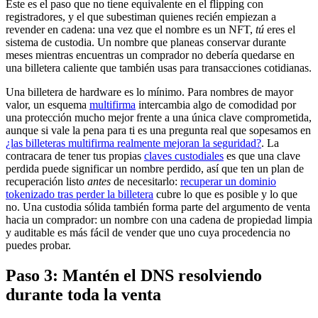
Este es el paso que no tiene equivalente en el flipping con
registradores, y el que subestiman quienes recién empiezan a
revender en cadena: una vez que el nombre es un NFT,
tú
eres el
sistema de custodia. Un nombre que planeas conservar durante
meses mientras encuentras un comprador no debería quedarse en
una billetera caliente que también usas para transacciones cotidianas.
Una billetera de hardware es lo mínimo. Para nombres de mayor
valor, un esquema
multifirma
intercambia algo de comodidad por
una protección mucho mejor frente a una única clave comprometida,
aunque si vale la pena para ti es una pregunta real que sopesamos en
¿las billeteras multifirma realmente mejoran la seguridad?
. La
contracara de tener tus propias
claves custodiales
es que una clave
perdida puede significar un nombre perdido, así que ten un plan de
recuperación listo
antes
de necesitarlo:
recuperar un dominio
tokenizado tras perder la billetera
cubre lo que es posible y lo que
no. Una custodia sólida también forma parte del argumento de venta
hacia un comprador: un nombre con una cadena de propiedad limpia
y auditable es más fácil de vender que uno cuya procedencia no
puedes probar.
Paso 3: Mantén el DNS resolviendo
durante toda la venta