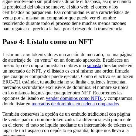
sigue resolviendo sin problemas durante el traspaso, así que cuando
la propiedad del token se mueve, el sitio web, el correo y los
certificados no parpadean. Esa continuidad es una característica de
venta por sí misma: un comprador que puede ver el nombre
resolviendo durante todo el proceso tiene muchas menos razones
para regatear el precio a la baja por el riesgo de la transferencia.
Paso 4: Lístalo como un NFT
Listar un
tokenizado es una acción de mercado, no una página
.com
de aterrizaje de "en venta" en un dominio aparcado. Estableces un
precio fijo de compra inmediata o abres una
subasta
directamente en
un mercado de NFT, y el listado es en sí mismo una orden firmada
que cualquier comprador puede ejecutar. Como el activo es un token
ERC-721 estándar, tu audiencia no se limita a quienes frecuentan
mercados secundarios exclusivos de dominios: el nombre se ubica
en los mismos lugares que cualquier otro NFT. Recorremos las
opciones de listado en
vender dominios como NFTs
, y comparamos
dónde listar en
mercados de dominios en cadena comparados
.
También conservas la opción de un embudo tradicional con página
de ventas para un nombre tokenizado. La diferencia está puramente
en el cierre: el trato se liquida mediante un intercambio de tokens en
lugar de un traspaso con depósito en garantía, lo que nos lleva a la
recompensa.