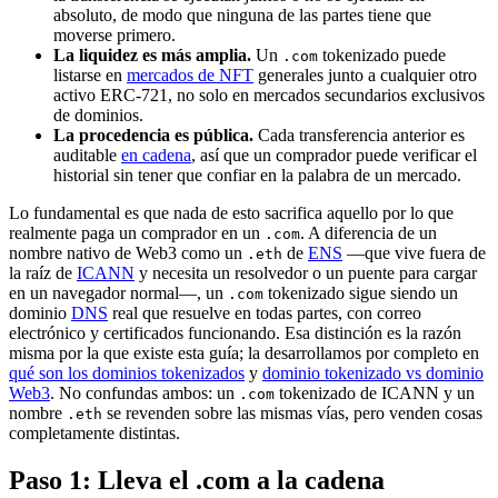
absoluto, de modo que ninguna de las partes tiene que
moverse primero.
La liquidez es más amplia.
Un
tokenizado puede
.com
listarse en
mercados de NFT
generales junto a cualquier otro
activo ERC-721, no solo en mercados secundarios exclusivos
de dominios.
La procedencia es pública.
Cada transferencia anterior es
auditable
en cadena
, así que un comprador puede verificar el
historial sin tener que confiar en la palabra de un mercado.
Lo fundamental es que nada de esto sacrifica aquello por lo que
realmente paga un comprador en un
. A diferencia de un
.com
nombre nativo de Web3 como un
de
ENS
—que vive fuera de
.eth
la raíz de
ICANN
y necesita un resolvedor o un puente para cargar
en un navegador normal—, un
tokenizado sigue siendo un
.com
dominio
DNS
real que resuelve en todas partes, con correo
electrónico y certificados funcionando. Esa distinción es la razón
misma por la que existe esta guía; la desarrollamos por completo en
qué son los dominios tokenizados
y
dominio tokenizado vs dominio
Web3
. No confundas ambos: un
tokenizado de ICANN y un
.com
nombre
se revenden sobre las mismas vías, pero venden cosas
.eth
completamente distintas.
Paso 1: Lleva el .com a la cadena