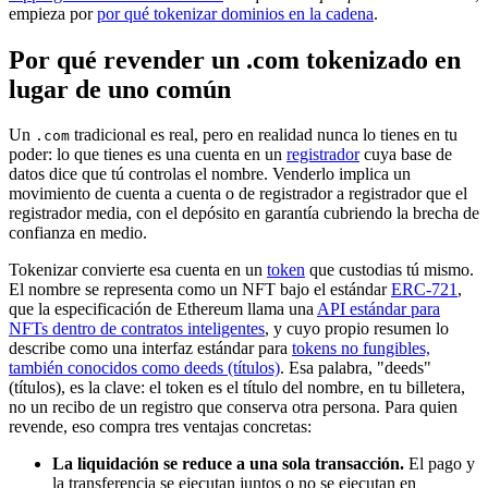
empieza por
por qué tokenizar dominios en la cadena
.
Por qué revender un .com tokenizado en
lugar de uno común
Un
tradicional es real, pero en realidad nunca lo tienes en tu
.com
poder: lo que tienes es una cuenta en un
registrador
cuya base de
datos dice que tú controlas el nombre. Venderlo implica un
movimiento de cuenta a cuenta o de registrador a registrador que el
registrador media, con el depósito en garantía cubriendo la brecha de
confianza en medio.
Tokenizar convierte esa cuenta en un
token
que custodias tú mismo.
El nombre se representa como un NFT bajo el estándar
ERC-721
,
que la especificación de Ethereum llama una
API estándar para
NFTs dentro de contratos inteligentes
, y cuyo propio resumen lo
describe como una interfaz estándar para
tokens no fungibles,
también conocidos como deeds (títulos)
. Esa palabra, "deeds"
(títulos), es la clave: el token es el título del nombre, en tu billetera,
no un recibo de un registro que conserva otra persona. Para quien
revende, eso compra tres ventajas concretas:
La liquidación se reduce a una sola transacción.
El pago y
la transferencia se ejecutan juntos o no se ejecutan en