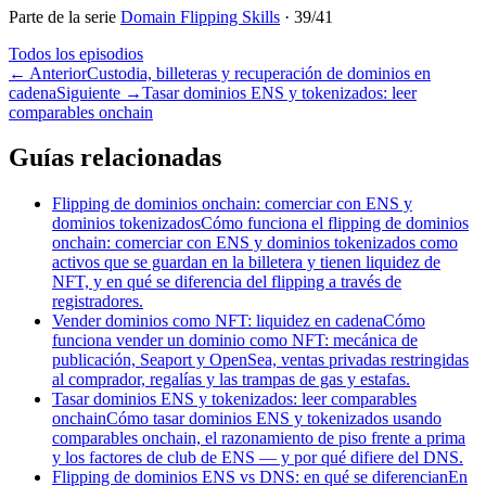
Parte de la serie
Domain Flipping Skills
·
39
/
41
Todos los episodios
←
Anterior
Custodia, billeteras y recuperación de dominios en
cadena
Siguiente
→
Tasar dominios ENS y tokenizados: leer
comparables onchain
Guías relacionadas
Flipping de dominios onchain: comerciar con ENS y
dominios tokenizados
Cómo funciona el flipping de dominios
onchain: comerciar con ENS y dominios tokenizados como
activos que se guardan en la billetera y tienen liquidez de
NFT, y en qué se diferencia del flipping a través de
registradores.
Vender dominios como NFT: liquidez en cadena
Cómo
funciona vender un dominio como NFT: mecánica de
publicación, Seaport y OpenSea, ventas privadas restringidas
al comprador, regalías y las trampas de gas y estafas.
Tasar dominios ENS y tokenizados: leer comparables
onchain
Cómo tasar dominios ENS y tokenizados usando
comparables onchain, el razonamiento de piso frente a prima
y los factores de club de ENS — y por qué difiere del DNS.
Flipping de dominios ENS vs DNS: en qué se diferencian
En