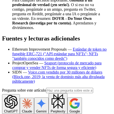
Para cualquier decisión importante,
consulta a un
profesional de verdad (¡en serio!)
. O si eso no va
contigo, pregúntale a un amigo, pregunta en Twitter,
pregunta en Reddit, pregúntale a una IA o pregúntale a
un vidente. En resumen:
DOYR - Do Your Own
Research (investiga por tu cuenta)
. Aprendamos y
divirtámonos.
Fuentes y lecturas adicionales
Ethereum Improvement Proposals —
Estándar de token no
fungible ERC-721 ("API estándar para NFTs"; NFTs
"también conocidos como deeds")
ProjectOpenSea —
Seaport (protocolo de mercado para
comprar y vender NFTs de forma segura y eficiente)
SIDN —
Voice.com vendido por 30 millones de dólares
(Block.one, 2019; la venta de dominio más alta divulgada
públicamente)
Pregunta sobre este artículo
ChatGPT
Claude
Gemini
Perplexity
Google