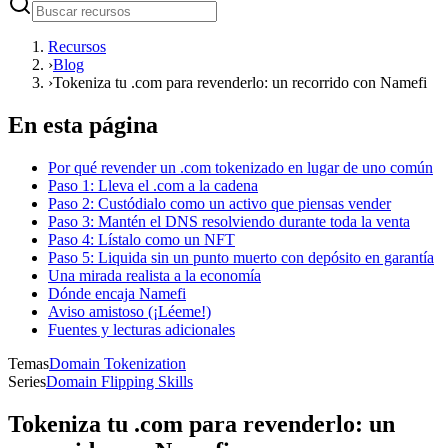
Recursos
›
Blog
›
Tokeniza tu .com para revenderlo: un recorrido con Namefi
En esta página
Por qué revender un .com tokenizado en lugar de uno común
Paso 1: Lleva el .com a la cadena
Paso 2: Custódialo como un activo que piensas vender
Paso 3: Mantén el DNS resolviendo durante toda la venta
Paso 4: Lístalo como un NFT
Paso 5: Liquida sin un punto muerto con depósito en garantía
Una mirada realista a la economía
Dónde encaja Namefi
Aviso amistoso (¡Léeme!)
Fuentes y lecturas adicionales
Temas
Domain Tokenization
Series
Domain Flipping Skills
Tokeniza tu .com para revenderlo: un