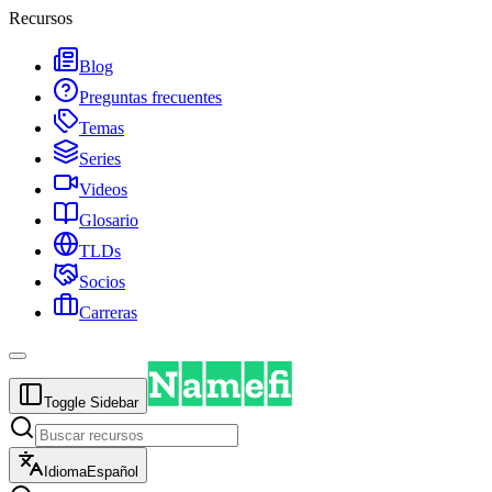
Recursos
Blog
Preguntas frecuentes
Temas
Series
Videos
Glosario
TLDs
Socios
Carreras
Toggle Sidebar
Idioma
Español