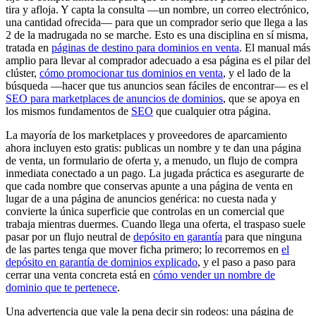
tira y afloja. Y capta la consulta —un nombre, un correo electrónico,
una cantidad ofrecida— para que un comprador serio que llega a las
2 de la madrugada no se marche. Esto es una disciplina en sí misma,
tratada en
páginas de destino para dominios en venta
. El manual más
amplio para llevar al comprador adecuado a esa página es el pilar del
clúster,
cómo promocionar tus dominios en venta
, y el lado de la
búsqueda —hacer que tus anuncios sean fáciles de encontrar— es el
SEO para marketplaces de anuncios de dominios
, que se apoya en
los mismos fundamentos de
SEO
que cualquier otra página.
La mayoría de los marketplaces y proveedores de aparcamiento
ahora incluyen esto gratis: publicas un nombre y te dan una página
de venta, un formulario de oferta y, a menudo, un flujo de compra
inmediata conectado a un pago. La jugada práctica es asegurarte de
que cada nombre que conservas apunte a una página de venta en
lugar de a una página de anuncios genérica: no cuesta nada y
convierte la única superficie que controlas en un comercial que
trabaja mientras duermes. Cuando llega una oferta, el traspaso suele
pasar por un flujo neutral de
depósito en garantía
para que ninguna
de las partes tenga que mover ficha primero; lo recorremos en
el
depósito en garantía de dominios explicado
, y el paso a paso para
cerrar una venta concreta está en
cómo vender un nombre de
dominio que te pertenece
.
Una advertencia que vale la pena decir sin rodeos: una página de