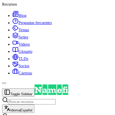
Recursos
Blog
Preguntas frecuentes
Temas
Series
Videos
Glosario
TLDs
Socios
Carreras
Toggle Sidebar
Idioma
Español