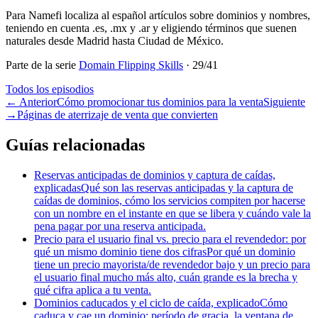
Para Namefi localiza al español artículos sobre dominios y nombres,
teniendo en cuenta .es, .mx y .ar y eligiendo términos que suenen
naturales desde Madrid hasta Ciudad de México.
Parte de la serie
Domain Flipping Skills
·
29
/
41
Todos los episodios
←
Anterior
Cómo promocionar tus dominios para la venta
Siguiente
→
Páginas de aterrizaje de venta que convierten
Guías relacionadas
Reservas anticipadas de dominios y captura de caídas,
explicadas
Qué son las reservas anticipadas y la captura de
caídas de dominios, cómo los servicios compiten por hacerse
con un nombre en el instante en que se libera y cuándo vale la
pena pagar por una reserva anticipada.
Precio para el usuario final vs. precio para el revendedor: por
qué un mismo dominio tiene dos cifras
Por qué un dominio
tiene un precio mayorista/de revendedor bajo y un precio para
el usuario final mucho más alto, cuán grande es la brecha y
qué cifra aplica a tu venta.
Dominios caducados y el ciclo de caída, explicado
Cómo
caduca y cae un dominio: período de gracia, la ventana de