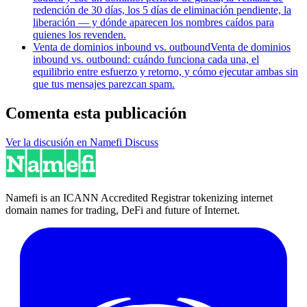
redención de 30 días, los 5 días de eliminación pendiente, la
liberación — y dónde aparecen los nombres caídos para
quienes los revenden.
Venta de dominios inbound vs. outbound
Venta de dominios
inbound vs. outbound: cuándo funciona cada una, el
equilibrio entre esfuerzo y retorno, y cómo ejecutar ambas sin
que tus mensajes parezcan spam.
Comenta esta publicación
Ver la discusión en Namefi Discuss
Namefi is an ICANN Accredited Registrar tokenizing internet
domain names for trading, DeFi and future of Internet.