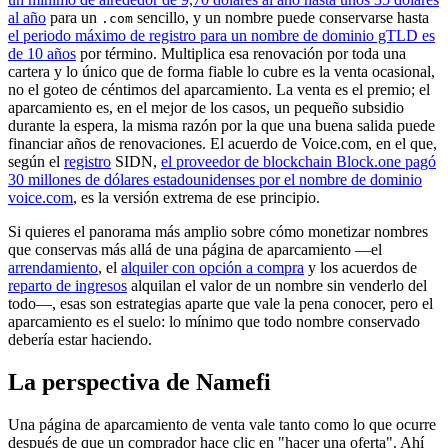
al año
para un
sencillo, y un nombre puede conservarse hasta
.com
el periodo máximo de registro para un nombre de dominio gTLD es
de 10 años
por término. Multiplica esa renovación por toda una
cartera y lo único que de forma fiable lo cubre es la venta ocasional,
no el goteo de céntimos del aparcamiento. La venta es el premio; el
aparcamiento es, en el mejor de los casos, un pequeño subsidio
durante la espera, la misma razón por la que una buena salida puede
financiar años de renovaciones. El acuerdo de Voice.com, en el que,
según el
registro
SIDN,
el proveedor de blockchain Block.one pagó
30 millones de dólares estadounidenses por el nombre de dominio
voice.com
, es la versión extrema de ese principio.
Si quieres el panorama más amplio sobre cómo monetizar nombres
que conservas más allá de una página de aparcamiento —el
arrendamiento
, el
alquiler con opción a compra
y los acuerdos de
reparto de ingresos
alquilan el valor de un nombre sin venderlo del
todo—, esas son estrategias aparte que vale la pena conocer, pero el
aparcamiento es el suelo: lo mínimo que todo nombre conservado
debería estar haciendo.
La perspectiva de Namefi
Una página de aparcamiento de venta vale tanto como lo que ocurre
después de que un comprador hace clic en "hacer una oferta". Ahí