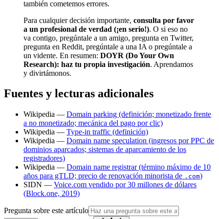
también cometemos errores.
Para cualquier decisión importante,
consulta por favor
a un profesional de verdad (¡en serio!)
. O si eso no
va contigo, pregúntale a un amigo, pregunta en Twitter,
pregunta en Reddit, pregúntale a una IA o pregúntale a
un vidente. En resumen:
DOYR (Do Your Own
Research): haz tu propia investigación
. Aprendamos
y divirtámonos.
Fuentes y lecturas adicionales
Wikipedia —
Domain parking (definición; monetizado frente
a no monetizado; mecánica del pago por clic)
Wikipedia —
Type-in traffic (definición)
Wikipedia —
Domain name speculation (ingresos por PPC de
dominios aparcados; sistemas de aparcamiento de los
registradores)
Wikipedia —
Domain name registrar (término máximo de 10
años para gTLD; precio de renovación minorista de
)
.com
SIDN —
Voice.com vendido por 30 millones de dólares
(Block.one, 2019)
Pregunta sobre este artículo