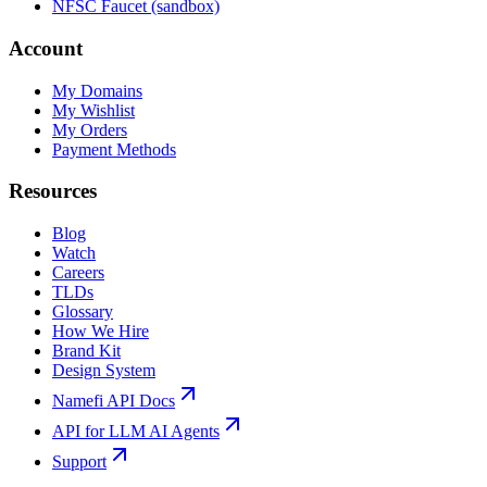
NFSC Faucet (sandbox)
Account
My Domains
My Wishlist
My Orders
Payment Methods
Resources
Blog
Watch
Careers
TLDs
Glossary
How We Hire
Brand Kit
Design System
Namefi API Docs
API for LLM AI Agents
Support