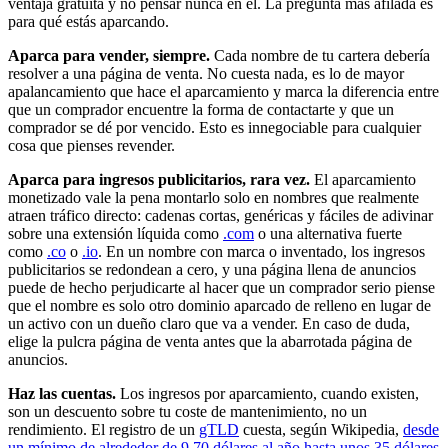
ventaja gratuita y no pensar nunca en él. La pregunta más afilada es
para qué estás aparcando.
Aparca para vender, siempre.
Cada nombre de tu cartera debería
resolver a una página de venta. No cuesta nada, es lo de mayor
apalancamiento que hace el aparcamiento y marca la diferencia entre
que un comprador encuentre la forma de contactarte y que un
comprador se dé por vencido. Esto es innegociable para cualquier
cosa que pienses revender.
Aparca para ingresos publicitarios, rara vez.
El aparcamiento
monetizado vale la pena montarlo solo en nombres que realmente
atraen tráfico directo: cadenas cortas, genéricas y fáciles de adivinar
sobre una extensión líquida como
.com
o una alternativa fuerte
como
.co
o
.io
. En un nombre con marca o inventado, los ingresos
publicitarios se redondean a cero, y una página llena de anuncios
puede de hecho perjudicarte al hacer que un comprador serio piense
que el nombre es solo otro dominio aparcado de relleno en lugar de
un activo con un dueño claro que va a vender. En caso de duda,
elige la pulcra página de venta antes que la abarrotada página de
anuncios.
Haz las cuentas.
Los ingresos por aparcamiento, cuando existen,
son un descuento sobre tu coste de mantenimiento, no un
rendimiento. El registro de un
gTLD
cuesta, según Wikipedia,
desde
un mínimo de alrededor de 9,70 dólares al año hasta unos 35 dólares