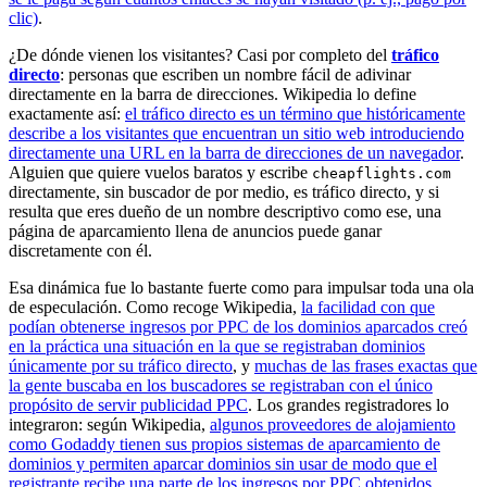
clic)
.
¿De dónde vienen los visitantes? Casi por completo del
tráfico
directo
: personas que escriben un nombre fácil de adivinar
directamente en la barra de direcciones. Wikipedia lo define
exactamente así:
el tráfico directo es un término que históricamente
describe a los visitantes que encuentran un sitio web introduciendo
directamente una URL en la barra de direcciones de un navegador
.
Alguien que quiere vuelos baratos y escribe
cheapflights.com
directamente, sin buscador de por medio, es tráfico directo, y si
resulta que eres dueño de un nombre descriptivo como ese, una
página de aparcamiento llena de anuncios puede ganar
discretamente con él.
Esa dinámica fue lo bastante fuerte como para impulsar toda una ola
de especulación. Como recoge Wikipedia,
la facilidad con que
podían obtenerse ingresos por PPC de los dominios aparcados creó
en la práctica una situación en la que se registraban dominios
únicamente por su tráfico directo
, y
muchas de las frases exactas que
la gente buscaba en los buscadores se registraban con el único
propósito de servir publicidad PPC
. Los grandes registradores lo
integraron: según Wikipedia,
algunos proveedores de alojamiento
como Godaddy tienen sus propios sistemas de aparcamiento de
dominios y permiten aparcar dominios sin usar de modo que el
registrante recibe una parte de los ingresos por PPC obtenidos
.