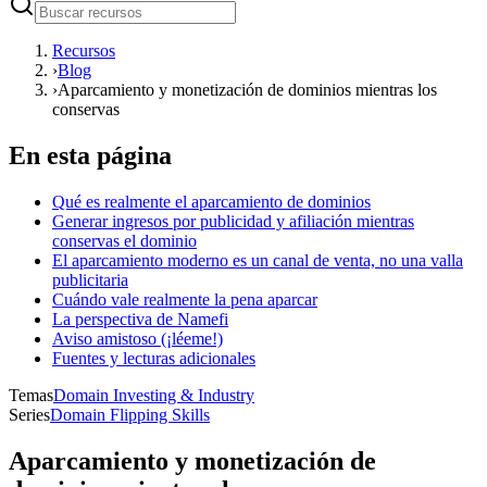
Recursos
›
Blog
›
Aparcamiento y monetización de dominios mientras los
conservas
En esta página
Qué es realmente el aparcamiento de dominios
Generar ingresos por publicidad y afiliación mientras
conservas el dominio
El aparcamiento moderno es un canal de venta, no una valla
publicitaria
Cuándo vale realmente la pena aparcar
La perspectiva de Namefi
Aviso amistoso (¡léeme!)
Fuentes y lecturas adicionales
Temas
Domain Investing & Industry
Series
Domain Flipping Skills
Aparcamiento y monetización de