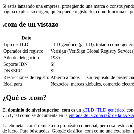
Si estás lanzando una empresa, protegiendo una marca o construyendo a
página explica su origen, quién puede registrarlo, cómo funciona el p
.com de un vistazo
Dato
Tipo de TLD
TLD genérico (gTLD), tratado como genéri
Operador del registro
Verisign (VeriSign Global Registry Services
Año de delegación
1985
Soporte IDN
Sí
DNSSEC
Sí
Restricciones de registro
Abierto a todos — sin requisito de presencia
Ideal para
Negocios, marcas globales, comercio electró
¿Qué es .com?
El
dominio de nivel superior .com
es un
gTLD (TLD genérico)
conc
, tal como se documenta en la
entrada de la zona raíz de la IAN
.mil
La etiqueta "com" remite a un propósito comercial, pero esa restricció
de lucro. Para búsquedas, Google clasifica .com como una extensión