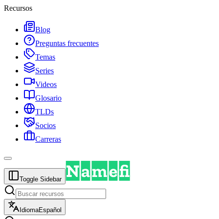
Recursos
Blog
Preguntas frecuentes
Temas
Series
Videos
Glosario
TLDs
Socios
Carreras
Toggle Sidebar
Idioma
Español