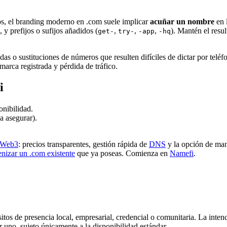
s, el branding moderno en .com suele implicar
acuñar un nombre
en 
y prefijos o sufijos añadidos (
,
,
,
). Mantén el resu
get-
try-
-app
-hq
as o sustituciones de números que resulten difíciles de dictar por telé
arca registrada y pérdida de tráfico.
i
nibilidad.
a asegurar).
Web3
: precios transparentes, gestión rápida de
DNS
y la opción de ma
enizar un .com existente
que ya poseas. Comienza en
Namefi
.
tos de presencia local, empresarial, credencial o comunitaria. La intenci
r uno, sujeto únicamente a la disponibilidad estándar.