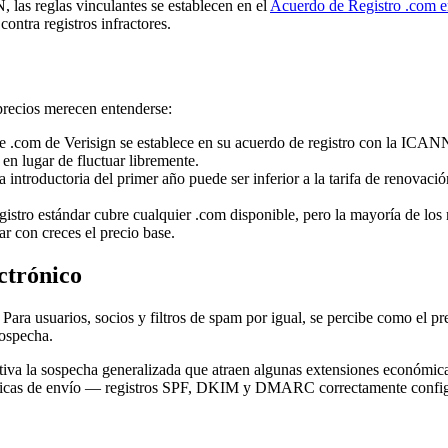
 las reglas vinculantes se establecen en el
Acuerdo de Registro .com e
 contra registros infractores.
recios merecen entenderse:
e .com de Verisign se establece en su acuerdo de registro con la ICANN
en lugar de fluctuar libremente.
a introductoria del primer año puede ser inferior a la tarifa de renovació
gistro estándar cubre cualquier .com disponible, pero la mayoría de los
r con creces el precio base.
ctrónico
Para usuarios, socios y filtros de spam por igual, se percibe como el
sospecha.
va la sospecha generalizada que atraen algunas extensiones económicas,
cticas de envío — registros SPF, DKIM y DMARC correctamente configur