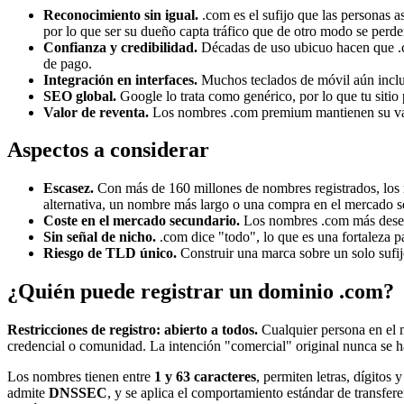
Reconocimiento sin igual.
.com es el sufijo que las personas 
por lo que ser su dueño capta tráfico que de otro modo se perde
Confianza y credibilidad.
Décadas de uso ubicuo hacen que .co
de pago.
Integración en interfaces.
Muchos teclados de móvil aún incluy
SEO global.
Google lo trata como genérico, por lo que tu sitio 
Valor de reventa.
Los nombres .com premium mantienen su valor
Aspectos a considerar
Escasez.
Con más de 160 millones de nombres registrados, los 
alternativa, un nombre más largo o una compra en el mercado s
Coste en el mercado secundario.
Los nombres .com más deseado
Sin señal de nicho.
.com dice "todo", lo que es una fortaleza p
Riesgo de TLD único.
Construir una marca sobre un solo sufijo
¿Quién puede registrar un dominio .com?
Restricciones de registro: abierto a todos.
Cualquier persona en el 
credencial o comunidad. La intención "comercial" original nunca se ha
Los nombres tienen entre
1 y 63 caracteres
, permiten letras, dígitos 
admite
DNSSEC
, y se aplica el comportamiento estándar de transfer