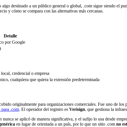
lgo destinado a un público general o global, .com sigue siendo el punt
recio y cómo se compara con las alternativas más cercanas.
Detalle
co por Google
)
 local, credencial o empresa
nico, cualquiera que quiera la extensión predeterminada
ebido originalmente para organizaciones comerciales. Fue uno de los
A para .com
. El operador del registro es
Verisign
, que gestiona la infrae
n nunca se aplicó de manera significativa, y el sufijo lo usa desde empr
genérica
en lugar de orientada a un país, por lo que un sitio .com
no es