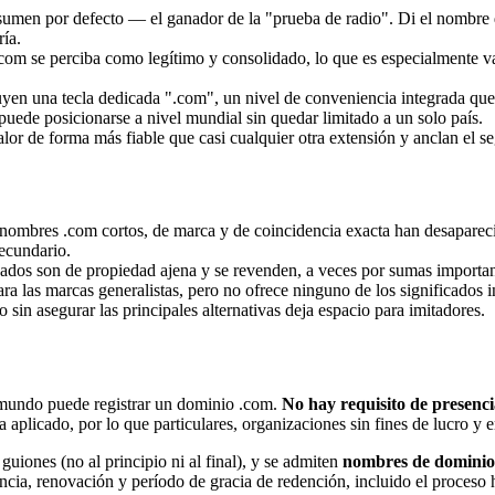
asumen por defecto — el ganador de la "prueba de radio". Di el nombre
ría.
m se perciba como legítimo y consolidado, lo que es especialmente valio
en una tecla dedicada ".com", un nivel de conveniencia integrada que 
puede posicionarse a nivel mundial sin quedar limitado a un solo país.
 de forma más fiable que casi cualquier otra extensión y anclan el s
nombres .com cortos, de marca y de coincidencia exacta han desapareci
ecundario.
s son de propiedad ajena y se revenden, a veces por sumas importantes,
ara las marcas generalistas, pero no ofrece ninguno de los significados 
 sin asegurar las principales alternativas deja espacio para imitadores.
mundo puede registrar un dominio .com.
No hay requisito de presenci
 aplicado, por lo que particulares, organizaciones sin fines de lucro y
y guiones (no al principio ni al final), y se admiten
nombres de dominio 
encia, renovación y período de gracia de redención, incluido el proceso