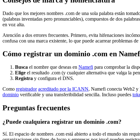
Dado que los mejores nombres .com de una sola palabra están tomado
(palabras inventadas pero pronunciables), compuestos de dos palabras, 
en voz alta.
Atención a dos errores frecuentes. Primero, evita hifenaciones incómod
confusa con una marca existente, lo que puede acarrear problemas de m
Cómo registrar un dominio .com en Namef
Busca
el nombre que deseas en
Namefi
para comprobar la dispo
Elige
el resultado .com (y cualquier alternativa que valga la pen
Registra
y configura el DNS.
Como
registrador
acreditado por la ICANN
, Namefi conecta Web2 y
dominio
verificable y una transferibilidad sencilla. Incluso puedes
tok
Preguntas frecuentes
¿Puede cualquiera registrar un dominio .com?
Sí. El espacio de nombres .com está abierto a todo el mundo sin requisi
organizaciones sin fines de lucro y empresas por igual pueden registra