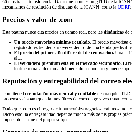
60 días tras la transferencia. Dado que .com es un gTLD de la ICANN,
mecanismos de resolución de disputas de la ICANN, como la
UDRP
,
Precios y valor de .com
Esta página nunca cita precios en tiempo real, pero las
dinámicas
de p
Un precio mayorista mínimo regulado.
El precio mayorista d
registradores tienden a moverse dentro de una banda predecible 
El precio del primer año difiere del de renovación.
Una tarif
alta.
El verdadero premium está en el mercado secundario.
El re
lo determina la demanda del mercado secundario y puede supera
Reputación y entregabilidad del correo ele
.com tiene la
reputación más neutral y confiable
de cualquier TLD. 
propensos al spam que algunos filtros de correo agresivos tratan con 
Dado que .com es el hogar de innumerables negocios legítimos, no acti
Dicho esto, la entregabilidad depende mucho más de tus propias prá
impecable — que del propio sufijo.
Consejos de marca y nomenclatura