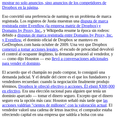
mostrar no solo anuncios, sino anuncios de los competidores de
Dropbox en la página
.
Eso convirtió una preferencia de naming en un problema de marca
registrada. Los registros de Justia muestran una
disputa de marca
registrada entre Evenflow (la empresa matriz de Dropbox) y
Domains by Proxy, Inc.
, y Wikipedia resume la época sin rodeos:
debido a
disputas de marca registrada entre Domains by Proxy, Inc.
y Evenflow
, el dominio oficial de Dropbox se mantuvo en
GetDropbox.com hasta octubre de 2009. Una vez que Dropbox
comenzó a tomar acciones legales
, el escudo de privacidad devolvió
el control al ocupante ilegítimo, la demanda presionó al vendedor, y
— como dijo Houston — eso
llevó a conversaciones adicionales
para vender el dominio
.
El acuerdo que el champán no pudo comprar, lo consiguió una
demanda judicial. Y el detalle del cierre es el que los fundadores y
vendedores recuerdan: cuando la negociación finalmente produjo
términos,
Dropbox le ofreció efectivo o acciones. Él eligió $300,000
en efectivo
. Era una elección racional para alguien que tenía un
dominio aparcado — tomar el dinero seguro. Excepto que el dinero
seguro era la opción más cara: Houston señaló más tarde que
las
acciones valdrían "cientos de millones" con la valoración actual
. El
vendedor valoró una cadena de letras inactiva; el comprador estaba
ofreciendo capital en una empresa que saldría a bolsa con una