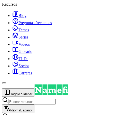
Recursos
Blog
Preguntas frecuentes
Temas
Series
Videos
Glosario
TLDs
Socios
Carreras
Toggle Sidebar
Idioma
Español