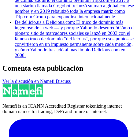
de China, adquirió el dominio premium Trip.com en 2017 a
una startup llamada Gogobot, relanzó su marca global con ese
nombre y en 2019 rebautizó toda la empresa matriz como
Trip.com Group para expandirse internacionalmente.
De del.icio.us a Delicious.com: El truco de dominio más
ingenioso de la web — y por qué Yahoo lo desenredó
Cómo el
pionero sitio de marcadores sociales se lanzó en 2003 con el
famoso truco de dominio "del.icio.us", por qué esos puntos se
convirtieron en un impuesto permanente sobre cada mención,
y cómo Yahoo lo trasladó al más limpio Delicious.com en
2008.
Comenta esta publicación
Ver la discusión en Namefi Discuss
Namefi is an ICANN Accredited Registrar tokenizing internet
domain names for trading, DeFi and future of Internet.