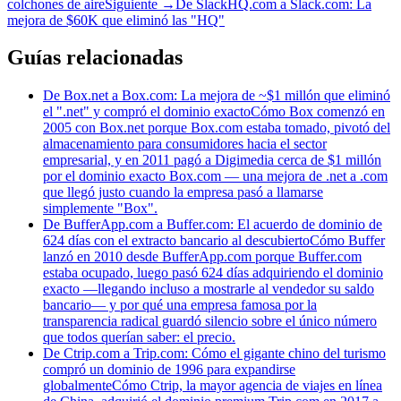
colchones de aire
Siguiente
→
De SlackHQ.com a Slack.com: La
mejora de $60K que eliminó las "HQ"
Guías relacionadas
De Box.net a Box.com: La mejora de ~$1 millón que eliminó
el ".net" y compró el dominio exacto
Cómo Box comenzó en
2005 con Box.net porque Box.com estaba tomado, pivotó del
almacenamiento para consumidores hacia el sector
empresarial, y en 2011 pagó a Digimedia cerca de $1 millón
por el dominio exacto Box.com — una mejora de .net a .com
que llegó justo cuando la empresa pasó a llamarse
simplemente "Box".
De BufferApp.com a Buffer.com: El acuerdo de dominio de
624 días con el extracto bancario al descubierto
Cómo Buffer
lanzó en 2010 desde BufferApp.com porque Buffer.com
estaba ocupado, luego pasó 624 días adquiriendo el dominio
exacto —llegando incluso a mostrarle al vendedor su saldo
bancario— y por qué una empresa famosa por la
transparencia radical guardó silencio sobre el único número
que todos querían saber: el precio.
De Ctrip.com a Trip.com: Cómo el gigante chino del turismo
compró un dominio de 1996 para expandirse
globalmente
Cómo Ctrip, la mayor agencia de viajes en línea