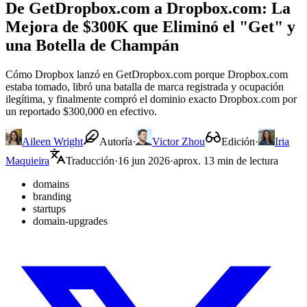
De GetDropbox.com a Dropbox.com: La
Mejora de $300K que Eliminó el "Get" y
una Botella de Champán
Cómo Dropbox lanzó en GetDropbox.com porque Dropbox.com
estaba tomado, libró una batalla de marca registrada y ocupación
ilegítima, y finalmente compró el dominio exacto Dropbox.com por
un reportado $300,000 en efectivo.
Aileen Wright
Autoría
·
Victor Zhou
Edición
·
Iria
Maquieira
Traducción
·
16 jun 2026
·
aprox. 13 min de lectura
domains
branding
startups
domain-upgrades