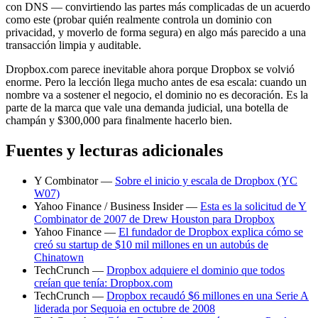
con DNS — convirtiendo las partes más complicadas de un acuerdo
como este (probar quién realmente controla un dominio con
privacidad, y moverlo de forma segura) en algo más parecido a una
transacción limpia y auditable.
Dropbox.com parece inevitable ahora porque Dropbox se volvió
enorme. Pero la lección llega mucho antes de esa escala: cuando un
nombre va a sostener el negocio, el dominio no es decoración. Es la
parte de la marca que vale una demanda judicial, una botella de
champán y $300,000 para finalmente hacerlo bien.
Fuentes y lecturas adicionales
Y Combinator —
Sobre el inicio y escala de Dropbox (YC
W07)
Yahoo Finance / Business Insider —
Esta es la solicitud de Y
Combinator de 2007 de Drew Houston para Dropbox
Yahoo Finance —
El fundador de Dropbox explica cómo se
creó su startup de $10 mil millones en un autobús de
Chinatown
TechCrunch —
Dropbox adquiere el dominio que todos
creían que tenía: Dropbox.com
TechCrunch —
Dropbox recaudó $6 millones en una Serie A
liderada por Sequoia en octubre de 2008