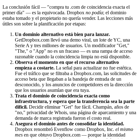
La conclusión fácil — "compra tu .com de coincidencia exacta el
primer día" — es la equivocada. Dropbox
no podía
; el dominio
estaba tomado y el propietario no quería vender. Las lecciones más
útiles son sobre la planificación por etapas:
Un dominio alternativo está bien para lanzar.
GetDropbox.com llevó una demo viral, un lote de YC, una
Serie A y tres millones de usuarios. Un modificador "Get,"
"The," o "App" no es un fracaso — es una rampa de acceso
razonable cuando la coincidencia limpia no está disponible.
Observa el momento en que el recurso alternativo
empieza a costarte.
La señal para actualizar no fue estética.
Fue el tráfico que se filtraba a Dropbox.com, las solicitudes de
acceso beta que llegaban a la bandeja de entrada de un
desconocido, y los anuncios de competidores en la dirección
que los usuarios asumían que era tuya.
Trata el dominio de coincidencia exacta como
infraestructura, y espera que la transferencia sea la parte
difícil.
Decidir eliminar "Get" fue fácil. Champán, años de
"no," privacidad de Whois, una página de aparcamiento y una
demanda de marca registrada fueron el costo real.
Asegura el dominio antes de consolidar la identidad.
Dropbox renombró Evenflow como Dropbox, Inc.
el mismo
mes
en que obtuvo Dropbox.com — porque la identidad