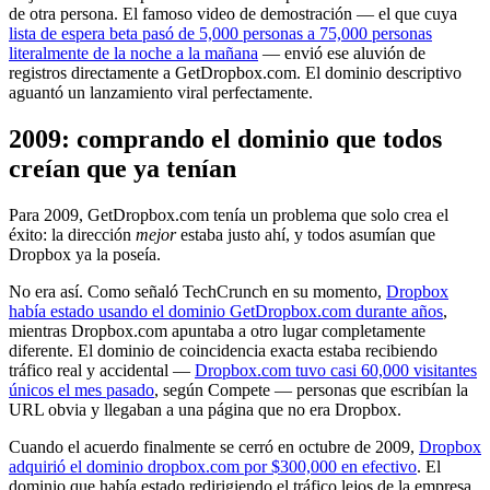
de otra persona. El famoso video de demostración — el que cuya
lista de espera beta pasó de 5,000 personas a 75,000 personas
literalmente de la noche a la mañana
— envió ese aluvión de
registros directamente a GetDropbox.com. El dominio descriptivo
aguantó un lanzamiento viral perfectamente.
2009: comprando el dominio que todos
creían que ya tenían
Para 2009, GetDropbox.com tenía un problema que solo crea el
éxito: la dirección
mejor
estaba justo ahí, y todos asumían que
Dropbox ya la poseía.
No era así. Como señaló TechCrunch en su momento,
Dropbox
había estado usando el dominio GetDropbox.com durante años
,
mientras Dropbox.com apuntaba a otro lugar completamente
diferente. El dominio de coincidencia exacta estaba recibiendo
tráfico real y accidental —
Dropbox.com tuvo casi 60,000 visitantes
únicos el mes pasado
, según Compete — personas que escribían la
URL obvia y llegaban a una página que no era Dropbox.
Cuando el acuerdo finalmente se cerró en octubre de 2009,
Dropbox
adquirió el dominio dropbox.com por $300,000 en efectivo
. El
dominio que había estado redirigiendo el tráfico lejos de la empresa