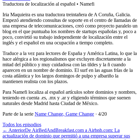
Traductora de localización al español • Namefi
Iria Maquieira es una traductora treintañera de A Coruña, Galicia.
Empezó atendiendo consultas de soporte en el centro de llamadas de
una empresa de telecomunicaciones, creó como proyecto paralelo un
blog en el que puntuaba los nombres de startups españolas y, poco a
poco, convirtió su trabajo independiente de localización entre el
inglés y el español en una ocupación a tiempo completo.
Traduce a la vez para lectores de España y América Latina, lo que la
hace alérgica a los regionalismos que excluyen discretamente a la
mitad del público y muy cuidadosa con las tildes y la ñ cuando
aparecen en un nombre de dominio. El surf en las aguas frías de la
costa atlántica y los largos domingos de pulpo y albariño la
mantienen realista con los plazos.
Para Namefi localiza al español artículos sobre dominios y nombres,
teniendo en cuenta .es, .mx y .ar y eligiendo términos que suenen
naturales desde Madrid hasta Ciudad de México.
Parte de la serie
Name Change, Game Change
·
4
/
20
Todos los episodios
←
Anterior
De AirBedAndBreakfast.com a Airbnb.com: La
actualización de dominio que permitió a una empresa superar sus