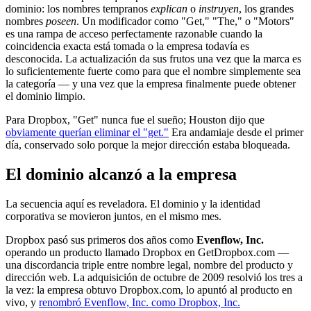
dominio: los nombres tempranos
explican
o
instruyen
, los grandes
nombres
poseen
. Un modificador como "Get," "The," o "Motors"
es una rampa de acceso perfectamente razonable cuando la
coincidencia exacta está tomada o la empresa todavía es
desconocida. La actualización da sus frutos una vez que la marca es
lo suficientemente fuerte como para que el nombre simplemente sea
la categoría — y una vez que la empresa finalmente puede obtener
el dominio limpio.
Para Dropbox, "Get" nunca fue el sueño; Houston dijo que
obviamente querían eliminar el "get."
Era andamiaje desde el primer
día, conservado solo porque la mejor dirección estaba bloqueada.
El dominio alcanzó a la empresa
La secuencia aquí es reveladora. El dominio y la identidad
corporativa se movieron juntos, en el mismo mes.
Dropbox pasó sus primeros dos años como
Evenflow, Inc.
operando un producto llamado Dropbox en GetDropbox.com —
una discordancia triple entre nombre legal, nombre del producto y
dirección web. La adquisición de octubre de 2009 resolvió los tres a
la vez: la empresa obtuvo Dropbox.com, lo apuntó al producto en
vivo, y
renombró Evenflow, Inc. como Dropbox, Inc.