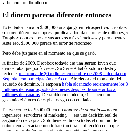
valoración multimillonaria.
El dinero parecía diferente entonces
Es tentador llamar a $300,000 una ganga en retrospectiva. Dropbox
se convirtió en una empresa pública valorada en miles de millones, y
Dropbox.com es uno de sus activos más silenciosos y permanentes.
Ante eso, $300,000 parece un error de redondeo.
Pero debe juzgarse en el momento en que se gastó.
A finales de 2009, Dropbox todavía era una startup joven que
demostraba que podía crecer. Su Serie A había sido modesta y
reciente:
una ronda de $6 millones en octubre de 2008, liderada por
Sequoia, con participación de Accel
. Alrededor del momento del
acuerdo de dominio, la empresa
había alcanzado recientemente los 3
millones de usuarios, solo dos meses después de superar los 2
millones de usuarios
. De rápido crecimiento, sí — pero aún
gastando el dinero de capital riesgo con cuidado.
En ese contexto, $300,000 en un
nombre de dominio
— no en
ingenieros, servidores ni marketing — era una decisión real de
asignación de capital. Solo tiene sentido si tratas el dominio de
coincidencia exacta como infraestructura: la dirección en la que
aterrizaría cada futura inscripción, mención en la prensa y