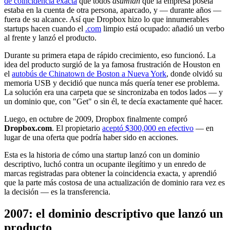
de coincidencia exacta
que todos
asumían
que la empresa poseía
estaba en la cuenta de otra persona, aparcado, y — durante años —
fuera de su alcance. Así que Dropbox hizo lo que innumerables
startups hacen cuando el
.com
limpio está ocupado: añadió un verbo
al frente y lanzó el producto.
Durante su primera etapa de rápido crecimiento, eso funcionó. La
idea del producto surgió de la ya famosa frustración de Houston en
el
autobús de Chinatown de Boston a Nueva York
, donde olvidó su
memoria USB y decidió que nunca más quería tener ese problema.
La solución era una carpeta que se sincronizaba en todos lados — y
un dominio que, con "Get" o sin él, te decía exactamente qué hacer.
Luego, en octubre de 2009, Dropbox finalmente compró
Dropbox.com
. El propietario
aceptó $300,000 en efectivo
— en
lugar de una oferta que podría haber sido en acciones.
Esta es la historia de cómo una startup lanzó con un dominio
descriptivo, luchó contra un ocupante ilegítimo y un enredo de
marcas registradas para obtener la coincidencia exacta, y aprendió
que la parte más costosa de una actualización de dominio rara vez es
la decisión — es la transferencia.
2007: el dominio descriptivo que lanzó un
producto