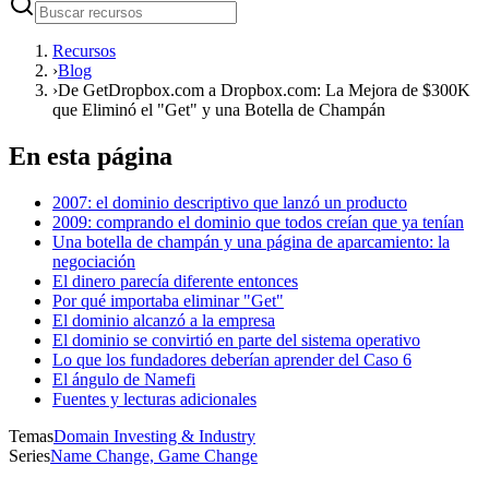
Recursos
›
Blog
›
De GetDropbox.com a Dropbox.com: La Mejora de $300K
que Eliminó el "Get" y una Botella de Champán
En esta página
2007: el dominio descriptivo que lanzó un producto
2009: comprando el dominio que todos creían que ya tenían
Una botella de champán y una página de aparcamiento: la
negociación
El dinero parecía diferente entonces
Por qué importaba eliminar "Get"
El dominio alcanzó a la empresa
El dominio se convirtió en parte del sistema operativo
Lo que los fundadores deberían aprender del Caso 6
El ángulo de Namefi
Fuentes y lecturas adicionales
Temas
Domain Investing & Industry
Series
Name Change, Game Change