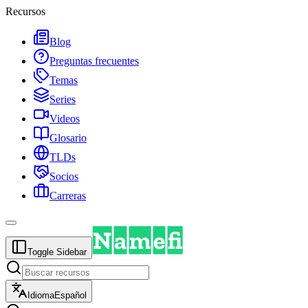
Recursos
Blog
Preguntas frecuentes
Temas
Series
Videos
Glosario
TLDs
Socios
Carreras
Toggle Sidebar
Idioma
Español