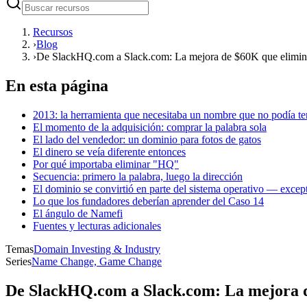
Recursos
›
Blog
›
De SlackHQ.com a Slack.com: La mejora de $60K que elimi
En esta página
2013: la herramienta que necesitaba un nombre que no podía te
El momento de la adquisición: comprar la palabra sola
El lado del vendedor: un dominio para fotos de gatos
El dinero se veía diferente entonces
Por qué importaba eliminar "HQ"
Secuencia: primero la palabra, luego la dirección
El dominio se convirtió en parte del sistema operativo — ex
Lo que los fundadores deberían aprender del Caso 14
El ángulo de Namefi
Fuentes y lecturas adicionales
Temas
Domain Investing & Industry
Series
Name Change, Game Change
De SlackHQ.com a Slack.com: La mejora 