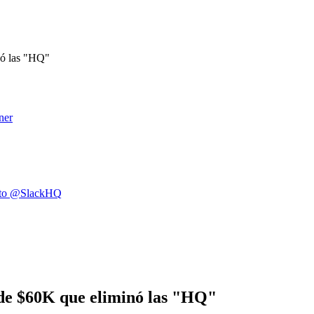
nó las "HQ"
ner
cepto @SlackHQ
de $60K que eliminó las "HQ"