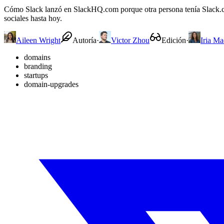
Cómo Slack lanzó en SlackHQ.com porque otra persona tenía Slack.c
sociales hasta hoy.
Aileen Wright
Autoría
·
Victor Zhou
Edición
·
Iria Ma
domains
branding
startups
domain-upgrades