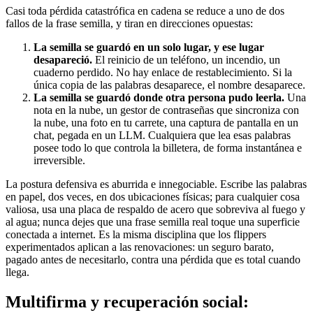
Casi toda pérdida catastrófica en cadena se reduce a uno de dos
fallos de la frase semilla, y tiran en direcciones opuestas:
La semilla se guardó en un solo lugar, y ese lugar
desapareció.
El reinicio de un teléfono, un incendio, un
cuaderno perdido. No hay enlace de restablecimiento. Si la
única copia de las palabras desaparece, el nombre desaparece.
La semilla se guardó donde otra persona pudo leerla.
Una
nota en la nube, un gestor de contraseñas que sincroniza con
la nube, una foto en tu carrete, una captura de pantalla en un
chat, pegada en un LLM. Cualquiera que lea esas palabras
posee todo lo que controla la billetera, de forma instantánea e
irreversible.
La postura defensiva es aburrida e innegociable. Escribe las palabras
en papel, dos veces, en dos ubicaciones físicas; para cualquier cosa
valiosa, usa una placa de respaldo de acero que sobreviva al fuego y
al agua; nunca dejes que una frase semilla real toque una superficie
conectada a internet. Es la misma disciplina que los flippers
experimentados aplican a las renovaciones: un seguro barato,
pagado antes de necesitarlo, contra una pérdida que es total cuando
llega.
Multifirma y recuperación social: