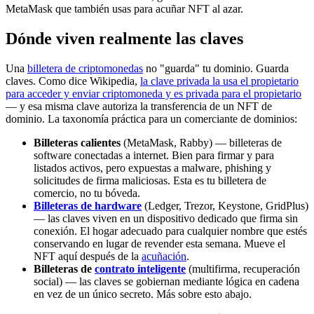
MetaMask que también usas para acuñar NFT al azar.
Dónde viven realmente las claves
Una
billetera de criptomonedas
no "guarda" tu dominio. Guarda
claves. Como dice Wikipedia,
la clave privada la usa el propietario
para acceder y enviar criptomoneda y es privada para el propietario
— y esa misma clave autoriza la transferencia de un NFT de
dominio. La taxonomía práctica para un comerciante de dominios:
Billeteras calientes
(MetaMask, Rabby) — billeteras de
software conectadas a internet. Bien para firmar y para
listados activos, pero expuestas a malware, phishing y
solicitudes de firma maliciosas. Esta es tu billetera de
comercio, no tu bóveda.
Billeteras de hardware
(Ledger, Trezor, Keystone, GridPlus)
— las claves viven en un dispositivo dedicado que firma sin
conexión. El hogar adecuado para cualquier nombre que estés
conservando en lugar de revender esta semana. Mueve el
NFT aquí después de la
acuñación
.
Billeteras de
contrato inteligente
(multifirma, recuperación
social) — las claves se gobiernan mediante lógica en cadena
en vez de un único secreto. Más sobre esto abajo.