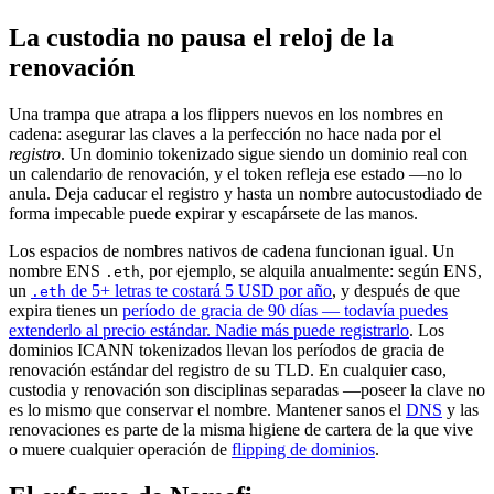
La custodia no pausa el reloj de la
renovación
Una trampa que atrapa a los flippers nuevos en los nombres en
cadena: asegurar las claves a la perfección no hace nada por el
registro
. Un dominio tokenizado sigue siendo un dominio real con
un calendario de renovación, y el token refleja ese estado —no lo
anula. Deja caducar el registro y hasta un nombre autocustodiado de
forma impecable puede expirar y escapársete de las manos.
Los espacios de nombres nativos de cadena funcionan igual. Un
nombre ENS
, por ejemplo, se alquila anualmente: según ENS,
.eth
un
de 5+ letras te costará 5 USD por año
, y después de que
.eth
expira tienes un
período de gracia de 90 días — todavía puedes
extenderlo al precio estándar. Nadie más puede registrarlo
. Los
dominios ICANN tokenizados llevan los períodos de gracia de
renovación estándar del registro de su TLD. En cualquier caso,
custodia y renovación son disciplinas separadas —poseer la clave no
es lo mismo que conservar el nombre. Mantener sanos el
DNS
y las
renovaciones es parte de la misma higiene de cartera de la que vive
o muere cualquier operación de
flipping de dominios
.