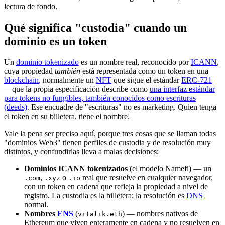
lectura de fondo.
Qué significa "custodia" cuando un
dominio es un token
Un
dominio tokenizado
es un nombre real, reconocido por
ICANN
,
cuya propiedad
también
está representada como un token en una
blockchain
, normalmente un
NFT
que sigue el estándar
ERC-721
—que la propia especificación describe como
una interfaz estándar
para tokens no fungibles, también conocidos como escrituras
(deeds)
. Ese encuadre de "escrituras" no es marketing. Quien tenga
el token en su billetera, tiene el nombre.
Vale la pena ser preciso aquí, porque tres cosas que se llaman todas
"dominios Web3" tienen perfiles de custodia y de resolución muy
distintos, y confundirlas lleva a malas decisiones:
Dominios ICANN tokenizados
(el modelo Namefi) — un
,
o
real que resuelve en cualquier navegador,
.com
.xyz
.io
con un token en cadena que refleja la propiedad a nivel de
registro. La custodia es la billetera; la resolución es
DNS
normal.
Nombres
ENS
(
) — nombres nativos de
vitalik.eth
Ethereum que viven enteramente en cadena y no resuelven en