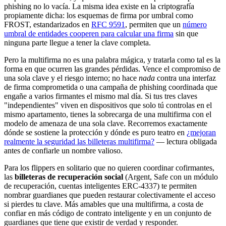
phishing no lo vacía. La misma idea existe en la criptografía
propiamente dicha: los esquemas de firma por umbral como
FROST, estandarizados en
RFC 9591
, permiten que un
número
umbral de entidades cooperen para calcular una firma
sin que
ninguna parte llegue a tener la clave completa.
Pero la multifirma no es una palabra mágica, y tratarla como tal es la
forma en que ocurren las grandes pérdidas. Vence el compromiso de
una sola clave y el riesgo interno; no hace
nada
contra una interfaz
de firma comprometida o una campaña de phishing coordinada que
engañe a varios firmantes el mismo mal día. Si tus tres claves
"independientes" viven en dispositivos que solo tú controlas en el
mismo apartamento, tienes la sobrecarga de una multifirma con el
modelo de amenaza de una sola clave. Recorremos exactamente
dónde se sostiene la protección y dónde es puro teatro en
¿mejoran
realmente la seguridad las billeteras multifirma?
— lectura obligada
antes de confiarle un nombre valioso.
Para los flippers en solitario que no quieren coordinar cofirmantes,
las
billeteras de recuperación social
(Argent, Safe con un módulo
de recuperación, cuentas inteligentes ERC-4337) te permiten
nombrar guardianes que pueden restaurar colectivamente el acceso
si pierdes tu clave. Más amables que una multifirma, a costa de
confiar en más código de contrato inteligente y en un conjunto de
guardianes que tiene que existir de verdad y responder.