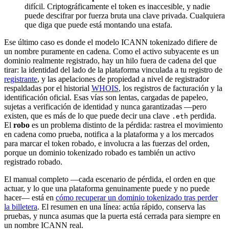
difícil. Criptográficamente el token es inaccesible, y nadie
puede descifrar por fuerza bruta una clave privada. Cualquiera
que diga que puede está montando una estafa.
Ese último caso es donde el modelo ICANN tokenizado difiere de
un nombre puramente en cadena. Como el activo subyacente es un
dominio realmente registrado, hay un hilo fuera de cadena del que
tirar: la identidad del lado de la plataforma vinculada a tu registro de
registrante
, y las apelaciones de propiedad a nivel de registrador
respaldadas por el historial
WHOIS
, los registros de facturación y la
identificación oficial. Esas vías son lentas, cargadas de papeleo,
sujetas a verificación de identidad y nunca garantizadas —pero
existen, que es más de lo que puede decir una clave
perdida.
.eth
El
robo
es un problema distinto de la pérdida: rastrea el movimiento
en cadena como prueba, notifica a la plataforma y a los mercados
para marcar el token robado, e involucra a las fuerzas del orden,
porque un dominio tokenizado robado es también un activo
registrado robado.
El manual completo —cada escenario de pérdida, el orden en que
actuar, y lo que una plataforma genuinamente puede y no puede
hacer— está en
cómo recuperar un dominio tokenizado tras perder
la billetera
. El resumen en una línea: actúa rápido, conserva las
pruebas, y nunca asumas que la puerta está cerrada para siempre en
un nombre ICANN real.