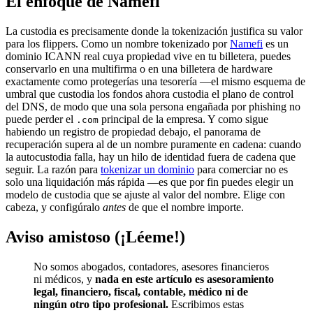
El enfoque de Namefi
La custodia es precisamente donde la tokenización justifica su valor
para los flippers. Como un nombre tokenizado por
Namefi
es un
dominio ICANN real cuya propiedad vive en tu billetera, puedes
conservarlo en una multifirma o en una billetera de hardware
exactamente como protegerías una tesorería —el mismo esquema de
umbral que custodia los fondos ahora custodia el plano de control
del DNS, de modo que una sola persona engañada por phishing no
puede perder el
principal de la empresa. Y como sigue
.com
habiendo un registro de propiedad debajo, el panorama de
recuperación supera al de un nombre puramente en cadena: cuando
la autocustodia falla, hay un hilo de identidad fuera de cadena que
seguir. La razón para
tokenizar un dominio
para comerciar no es
solo una liquidación más rápida —es que por fin puedes elegir un
modelo de custodia que se ajuste al valor del nombre. Elige con
cabeza, y configúralo
antes
de que el nombre importe.
Aviso amistoso (¡Léeme!)
No somos abogados, contadores, asesores financieros
ni médicos, y
nada en este artículo es asesoramiento
legal, financiero, fiscal, contable, médico ni de
ningún otro tipo profesional.
Escribimos estas