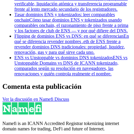
verificable, liquidación atómica y transferencia programable
frente al lento mercado secundario de los registradores.
Tasar dominios ENS y tokenizados: leer comparables
onchain
Cómo tasar dominios ENS y tokenizados usando
comparables onchain, el razonamiento de piso frente a prima
y los factores de club de ENS — y por qué difiere del DNS.
Flipping de dominios ENS vs DNS: en qué se diferencian
En
qué se diferencia revender nombres .eth de ENS frente a
revender dominios DNS tradicionales: propiedad, liquidez,
renovación, gas y para qué sirve cada uno.
ENS vs Unstoppable vs dominios DNS tokenizados
ENS vs
Unstoppable Domains vs DNS de ICANN tokenizado,
comparados según su resolución en navegadores, las
renovaciones y quién controla realmente el nombre.
Comenta esta publicación
Ver la discusión en Namefi Discuss
Namefi is an ICANN Accredited Registrar tokenizing internet
domain names for trading, DeFi and future of Internet.