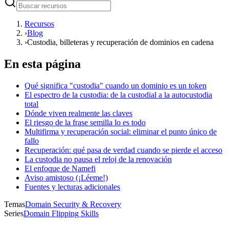
Recursos
›
Blog
›
Custodia, billeteras y recuperación de dominios en cadena
En esta página
Qué significa "custodia" cuando un dominio es un token
El espectro de la custodia: de la custodial a la autocustodia
total
Dónde viven realmente las claves
El riesgo de la frase semilla lo es todo
Multifirma y recuperación social: eliminar el punto único de
fallo
Recuperación: qué pasa de verdad cuando se pierde el acceso
La custodia no pausa el reloj de la renovación
El enfoque de Namefi
Aviso amistoso (¡Léeme!)
Fuentes y lecturas adicionales
Temas
Domain Security & Recovery
Series
Domain Flipping Skills