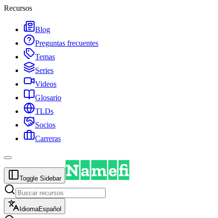
Recursos
Blog
Preguntas frecuentes
Temas
Series
Videos
Glosario
TLDs
Socios
Carreras
Toggle Sidebar
Idioma
Español