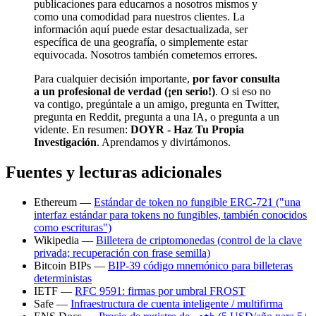
publicaciones para educarnos a nosotros mismos y
como una comodidad para nuestros clientes. La
información aquí puede estar desactualizada, ser
específica de una geografía, o simplemente estar
equivocada. Nosotros también cometemos errores.
Para cualquier decisión importante,
por favor consulta
a un profesional de verdad (¡en serio!)
. O si eso no
va contigo, pregúntale a un amigo, pregunta en Twitter,
pregunta en Reddit, pregunta a una IA, o pregunta a un
vidente. En resumen:
DOYR - Haz Tu Propia
Investigación
. Aprendamos y divirtámonos.
Fuentes y lecturas adicionales
Ethereum —
Estándar de token no fungible ERC-721 ("una
interfaz estándar para tokens no fungibles, también conocidos
como escrituras")
Wikipedia —
Billetera de criptomonedas (control de la clave
privada; recuperación con frase semilla)
Bitcoin BIPs —
BIP-39 código mnemónico para billeteras
deterministas
IETF —
RFC 9591: firmas por umbral FROST
Safe —
Infraestructura de cuenta inteligente / multifirma