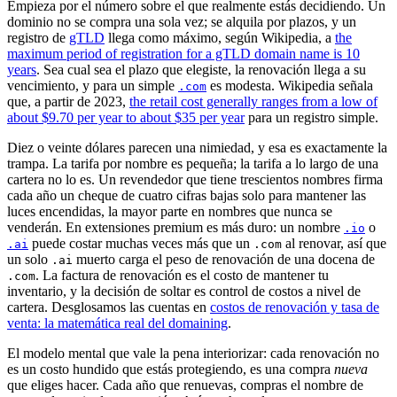
Empieza por el número sobre el que realmente estás decidiendo. Un
dominio no se compra una sola vez; se alquila por plazos, y un
registro de
gTLD
llega como máximo, según Wikipedia, a
the
maximum period of registration for a gTLD domain name is 10
years
. Sea cual sea el plazo que elegiste, la renovación llega a su
vencimiento, y para un simple
es modesta. Wikipedia señala
.com
que, a partir de 2023,
the retail cost generally ranges from a low of
about $9.70 per year to about $35 per year
para un registro simple.
Diez o veinte dólares parecen una nimiedad, y esa es exactamente la
trampa. La tarifa por nombre es pequeña; la tarifa a lo largo de una
cartera no lo es. Un revendedor que tiene trescientos nombres firma
cada año un cheque de cuatro cifras bajas solo para mantener las
luces encendidas, la mayor parte en nombres que nunca se
venderán. En extensiones premium es más duro: un nombre
o
.io
puede costar muchas veces más que un
al renovar, así que
.ai
.com
un solo
muerto carga el peso de renovación de una docena de
.ai
. La factura de renovación es el costo de mantener tu
.com
inventario, y la decisión de soltar es control de costos a nivel de
cartera. Desglosamos las cuentas en
costos de renovación y tasa de
venta: la matemática real del domaining
.
El modelo mental que vale la pena interiorizar: cada renovación no
es un costo hundido que estás protegiendo, es una compra
nueva
que eliges hacer. Cada año que renuevas, compras el nombre de