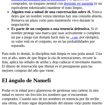
comprador, un traspaso neutral con
depósito en garantía
(o un
equivalente tokenizado) mantiene el trato limpio.
Alguien está a mitad de una conversación sobre él.
Nunca
dejes que un nombre venza mientras hay una consulta abierta.
Renueva un plazo corto para mantenerlo vivo durante la
negociación.
Es parte de un conjunto o una tenencia defensiva.
Si el
nombre protege una marca que usas activamente o completa
un par a juego (un domain hack más su
, por ejemplo),
.com
su valor está en el conjunto, no en las probabilidades por
separado.
Para todo lo demás, la disciplina más limpia es una poda anual. Una
vez al año, antes de que llegue la ola de renovaciones, recorre la
lista, aplica las señales de arriba y deja caducar el inventario muerto.
El dinero de renovación que liberas es el presupuesto para las
mejores compras del año que viene.
El ángulo de Namefi
Podar es la mitad poco glamorosa de gestionar una cartera; la otra
mitad es mover sin fricción los nombres que
sí
encuentran
comprador. Cuando uno de tus nombres en tenencia por fin recibe
una oferta, el trato sigue dependiendo del mismo viejo punto muerto