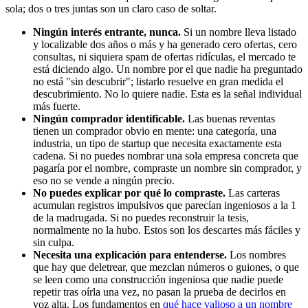
sola; dos o tres juntas son un claro caso de soltar.
Ningún interés entrante, nunca.
Si un nombre lleva listado
y localizable dos años o más y ha generado cero ofertas, cero
consultas, ni siquiera spam de ofertas ridículas, el mercado te
está diciendo algo. Un nombre por el que nadie ha preguntado
no está "sin descubrir"; listarlo resuelve en gran medida el
descubrimiento. No lo quiere nadie. Esta es la señal individual
más fuerte.
Ningún comprador identificable.
Las buenas reventas
tienen un comprador obvio en mente: una categoría, una
industria, un tipo de startup que necesita exactamente esta
cadena. Si no puedes nombrar una sola empresa concreta que
pagaría por el nombre, compraste un nombre sin comprador, y
eso no se vende a ningún precio.
No puedes explicar por qué lo compraste.
Las carteras
acumulan registros impulsivos que parecían ingeniosos a la 1
de la madrugada. Si no puedes reconstruir la tesis,
normalmente no la hubo. Estos son los descartes más fáciles y
sin culpa.
Necesita una explicación para entenderse.
Los nombres
que hay que deletrear, que mezclan números o guiones, o que
se leen como una construcción ingeniosa que nadie puede
repetir tras oírla una vez, no pasan la prueba de decirlos en
voz alta. Los fundamentos en
qué hace valioso a un nombre