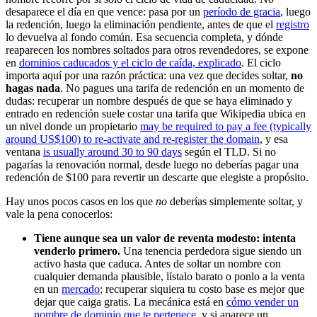
desaparece el día en que vence: pasa por un
período de gracia
, luego
la redención, luego la eliminación pendiente, antes de que el
registro
lo devuelva al fondo común. Esa secuencia completa, y dónde
reaparecen los nombres soltados para otros revendedores, se expone
en
dominios caducados y el ciclo de caída, explicado
. El ciclo
importa aquí por una razón práctica: una vez que decides soltar,
no
hagas nada
. No pagues una tarifa de redención en un momento de
dudas: recuperar un nombre después de que se haya eliminado y
entrado en redención suele costar una tarifa que Wikipedia ubica en
un nivel donde un propietario
may be required to pay a fee (typically
around US$100) to re-activate and re-register the domain
, y esa
ventana
is usually around 30 to 90 days
según el TLD. Si no
pagarías la renovación normal, desde luego no deberías pagar una
redención de $100 para revertir un descarte que elegiste a propósito.
Hay unos pocos casos en los que
no
deberías simplemente soltar, y
vale la pena conocerlos:
Tiene aunque sea un valor de reventa modesto: intenta
venderlo primero.
Una tenencia perdedora sigue siendo un
activo hasta que caduca. Antes de soltar un nombre con
cualquier demanda plausible, lístalo barato o ponlo a la venta
en un
mercado
; recuperar siquiera tu costo base es mejor que
dejar que caiga gratis. La mecánica está en
cómo vender un
nombre de dominio que te pertenece
, y si aparece un