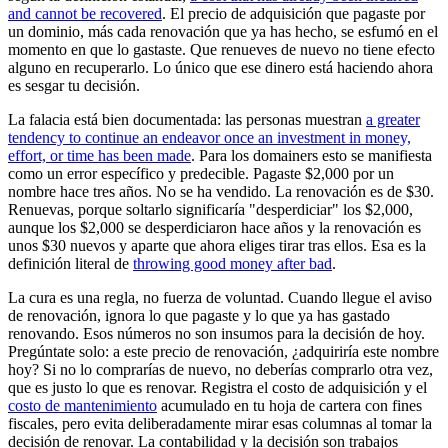
and cannot be recovered
. El precio de adquisición que pagaste por
un dominio, más cada renovación que ya has hecho, se esfumó en el
momento en que lo gastaste. Que renueves de nuevo no tiene efecto
alguno en recuperarlo. Lo único que ese dinero está haciendo ahora
es sesgar tu decisión.
La falacia está bien documentada: las personas muestran
a greater
tendency to continue an endeavor once an investment in money,
effort, or time has been made
. Para los domainers esto se manifiesta
como un error específico y predecible. Pagaste $2,000 por un
nombre hace tres años. No se ha vendido. La renovación es de $30.
Renuevas, porque soltarlo significaría "desperdiciar" los $2,000,
aunque los $2,000 se desperdiciaron hace años y la renovación es
unos $30 nuevos y aparte que ahora eliges tirar tras ellos. Esa es la
definición literal de
throwing good money after bad
.
La cura es una regla, no fuerza de voluntad. Cuando llegue el aviso
de renovación, ignora lo que pagaste y lo que ya has gastado
renovando. Esos números no son insumos para la decisión de hoy.
Pregúntate solo: a este precio de renovación, ¿adquiriría este nombre
hoy? Si no lo comprarías de nuevo, no deberías comprarlo otra vez,
que es justo lo que es renovar. Registra el costo de adquisición y el
costo de mantenimiento
acumulado en tu hoja de cartera con fines
fiscales, pero evita deliberadamente mirar esas columnas al tomar la
decisión de renovar. La contabilidad y la decisión son trabajos