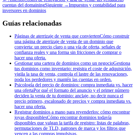
cuentas del domaining
Siguiente
→
Impuestos y contabilidad para
inversores en dominios
Guías relacionadas
Páginas de aterrizaje de venta que convierten
Cómo construir
una página de aterrizaje de venta de un dominio que
convierta: un precio claro o una vía de oferta, señales de
confianza reales y una forma sin fricciones de comprar o
hacer una oferta.
Gestionar una cartera de dominios como un negocio
Gestiona
tus dominios como inventario: registra el coste de adquisición,
vigila la tasa de venta, controla el lastre de las renovaciones,
poda los perdedores y mantén las cuentas en orden.
Psicología del precio de dominios: compra inmediata vs. hacer
una oferta
Por qué el formato del anuncio y el primer número
deciden la venta de tu dominio: anclaje, no decir nunca el
precio primero, escalonado de precios y compra inmediata vs.
hacer una oferta.
Registrar dominios a mano para revenderlos: cómo encontrar
joyas disponibles
Cómo encontrar dominios todavía
disponibles que valgan la tarifa de registro: listas de palabras,
permutaciones de TLD, patrones de marca y los filtros que
vencen a las compras impulsivas.