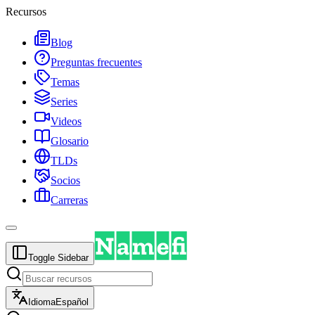
Recursos
Blog
Preguntas frecuentes
Temas
Series
Videos
Glosario
TLDs
Socios
Carreras
Toggle Sidebar
Idioma
Español