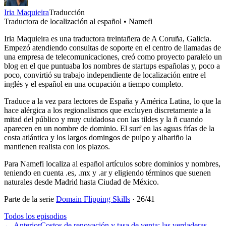
Iria Maquieira
Traducción
Traductora de localización al español • Namefi
Iria Maquieira es una traductora treintañera de A Coruña, Galicia.
Empezó atendiendo consultas de soporte en el centro de llamadas de
una empresa de telecomunicaciones, creó como proyecto paralelo un
blog en el que puntuaba los nombres de startups españolas y, poco a
poco, convirtió su trabajo independiente de localización entre el
inglés y el español en una ocupación a tiempo completo.
Traduce a la vez para lectores de España y América Latina, lo que la
hace alérgica a los regionalismos que excluyen discretamente a la
mitad del público y muy cuidadosa con las tildes y la ñ cuando
aparecen en un nombre de dominio. El surf en las aguas frías de la
costa atlántica y los largos domingos de pulpo y albariño la
mantienen realista con los plazos.
Para Namefi localiza al español artículos sobre dominios y nombres,
teniendo en cuenta .es, .mx y .ar y eligiendo términos que suenen
naturales desde Madrid hasta Ciudad de México.
Parte de la serie
Domain Flipping Skills
·
26
/
41
Todos los episodios
←
Anterior
Costos de renovación y tasa de venta: las verdaderas