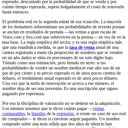
esperado, descontado por la probabilidad de que se venda y por
cuánto tiempo esperarás, supera holgadamente el costo de renovarlo
hasta entonces.
El problema está en la segunda mitad de esa ecuación. La mayoría
de los domainers sobreestiman sus probabilidades de reventa porque
se anclan en resultados de portada —las ventas a gran escala de
Voice.com y Sex.com que sobreviven en la prensa— en vez de en la
tasa base. La regla empírica del sector, y es una regla empírica más
que una estadística medida, es que la
tasa de venta
anual de una
cartera registrada a mano (la proporción de nombres que se venden
en un año dado) se sitúa en porcentajes de un solo dígito bajo.
Tómalo como una estimación, pero tómalo en serio: si tus
probabilidades de vender un nombre mediocre este año son de un
par de por ciento y tu precio esperado es de unos pocos cientos de
dólares, el rendimiento anual esperado es de unos pocos dólares.
Una vez que la tarifa de renovación se acerca a ese número, el
nombre deja de ser una inversión. Es una suscripción que sigues
pagando por esperanza.
Por eso la disciplina de valoración no se detiene en la adquisición.
Los mismos insumos que te dicen cuánto pagar —
ventas
comparables
, la
liquidez
de la
extensión
, si existe un caso de uso real
de comprador— te dicen si conviene seguir pagando. Un nombre
comprado sobre una tesis sólida que dos años de silencio han