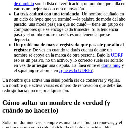
de dominio
son la lista de verificación; un nombre que falla en
varios no mejorará con otra renovación.
La tesis caducó con una tendencia.
Un nombre acuñado en
un ciclo de hype que ya terminó —la palabra de moda del año
pasado, una moda pasajera que no cuajó— tiene un grupo de
compradores que se encoge cada trimestre. Si la tendencia
pasó y el nombre no se movió, es una tenencia que se
deprecia.
Un problema de marca registrada que pasaste por alto al
registrar.
De vez en cuando te darás cuenta de que un
nombre se apoya en la marca de otra persona. Bajo la
UDRP
eso es un pasivo, no un activo, y lo correcto suele ser soltarlo
en vez de arriesgar una disputa. La línea entre el
domaining
y
el squatting se aborda en
¿qué es la UDRP?
.
Un nombre que activa una señal podría ser de conservar y vigilar.
Un nombre que activa varias es dinero de renovación que deberías
redirigir hacia una mejor adquisición.
Cómo soltar un nombre de verdad (y
cuándo no hacerlo)
Soltar un dominio casi siempre es una no-acción: no renuevas, y el
nombre recorre por sí solo el ciclo de vida de caducidad. No