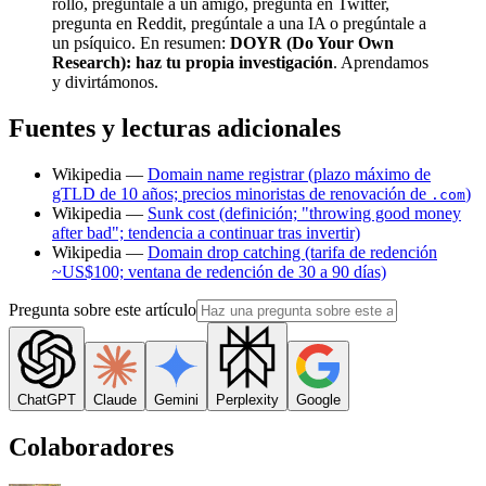
rollo, pregúntale a un amigo, pregunta en Twitter,
pregunta en Reddit, pregúntale a una IA o pregúntale a
un psíquico. En resumen:
DOYR (Do Your Own
Research): haz tu propia investigación
. Aprendamos
y divirtámonos.
Fuentes y lecturas adicionales
Wikipedia —
Domain name registrar (plazo máximo de
gTLD de 10 años; precios minoristas de renovación de
)
.com
Wikipedia —
Sunk cost (definición; "throwing good money
after bad"; tendencia a continuar tras invertir)
Wikipedia —
Domain drop catching (tarifa de redención
~US$100; ventana de redención de 30 a 90 días)
Pregunta sobre este artículo
ChatGPT
Claude
Gemini
Perplexity
Google
Colaboradores