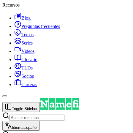
Recursos
Blog
Preguntas frecuentes
Temas
Series
Videos
Glosario
TLDs
Socios
Carreras
Toggle Sidebar
Idioma
Español