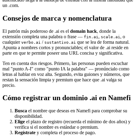
un .com.
Consejos de marca y nomenclatura
El patrón más poderoso de .ai es el
domain hack
, donde la
extensión completa una palabra o frase —
,
, o
fin.ai
scale.ai
cualquier
/
que se lea de forma natural.
verbo.ai
sustantivo.ai
Apunta a nombres cortos y pronunciables; el valor de .ai reside en
parte en que te permite poseer una URL concisa y significativa.
Ten en cuenta dos riesgos. Primero, las personas pueden escuchar
mal "punto A-I" como "punto IA la palabra" — pronúncialo como
letras al hablar en voz alta. Segundo, evita guiones y números, que
restan la sensación limpia y premium que hace que .ai valga su
precio.
Cómo registrar un dominio .ai en Namefi
Busca
el nombre que deseas en Namefi para comprobar su
disponibilidad.
Elige
el plazo de registro (recuerda el mínimo de dos años) y
verifica si el nombre es estándar o premium.
Regístrate
y completa el proceso de pago.