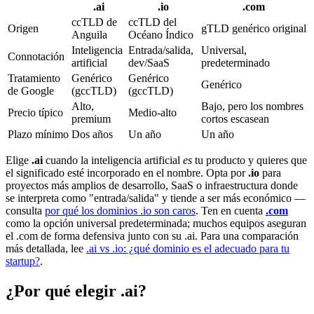
.ai
.io
.com
ccTLD de
ccTLD del
Origen
gTLD genérico original
Anguila
Océano Índico
Inteligencia
Entrada/salida,
Universal,
Connotación
artificial
dev/SaaS
predeterminado
Tratamiento
Genérico
Genérico
Genérico
de Google
(gccTLD)
(gccTLD)
Alto,
Bajo, pero los nombres
Precio típico
Medio-alto
premium
cortos escasean
Plazo mínimo
Dos años
Un año
Un año
Elige
.ai
cuando la inteligencia artificial
es
tu producto y quieres que
el significado esté incorporado en el nombre. Opta por
.io
para
proyectos más amplios de desarrollo, SaaS o infraestructura donde
se interpreta como "entrada/salida" y tiende a ser más económico —
consulta
por qué los dominios .io son caros
. Ten en cuenta
.com
como la opción universal predeterminada; muchos equipos aseguran
el .com de forma defensiva junto con su .ai. Para una comparación
más detallada, lee
.ai vs .io: ¿qué dominio es el adecuado para tu
startup?
.
¿Por qué elegir .ai?