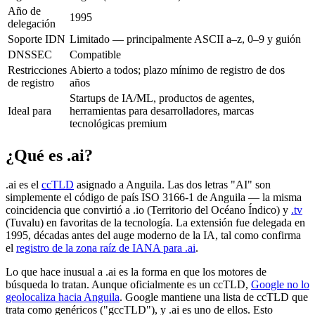
Año de
1995
delegación
Soporte IDN
Limitado — principalmente ASCII a–z, 0–9 y guión
DNSSEC
Compatible
Restricciones
Abierto a todos; plazo mínimo de registro de dos
de registro
años
Startups de IA/ML, productos de agentes,
Ideal para
herramientas para desarrolladores, marcas
tecnológicas premium
¿Qué es .ai?
.ai es el
ccTLD
asignado a Anguila. Las dos letras "AI" son
simplemente el código de país ISO 3166-1 de Anguila — la misma
coincidencia que convirtió a .io (Territorio del Océano Índico) y
.tv
(Tuvalu) en favoritas de la tecnología. La extensión fue delegada en
1995, décadas antes del auge moderno de la IA, tal como confirma
el
registro de la zona raíz de IANA para .ai
.
Lo que hace inusual a .ai es la forma en que los motores de
búsqueda lo tratan. Aunque oficialmente es un ccTLD,
Google no lo
geolocaliza hacia Anguila
. Google mantiene una lista de ccTLD que
trata como genéricos ("gccTLD"), y .ai es uno de ellos. Esto