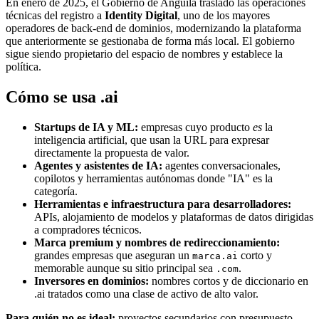
En enero de 2025, el Gobierno de Anguila trasladó las operaciones
técnicas del registro a
Identity Digital
, uno de los mayores
operadores de back-end de dominios, modernizando la plataforma
que anteriormente se gestionaba de forma más local. El gobierno
sigue siendo propietario del espacio de nombres y establece la
política.
Cómo se usa .ai
Startups de IA y ML:
empresas cuyo producto
es
la
inteligencia artificial, que usan la URL para expresar
directamente la propuesta de valor.
Agentes y asistentes de IA:
agentes conversacionales,
copilotos y herramientas autónomas donde "IA" es la
categoría.
Herramientas e infraestructura para desarrolladores:
APIs, alojamiento de modelos y plataformas de datos dirigidas
a compradores técnicos.
Marca premium y nombres de redireccionamiento:
grandes empresas que aseguran un
corto y
marca.ai
memorable aunque su sitio principal sea
.
.com
Inversores en dominios:
nombres cortos y de diccionario en
.ai tratados como una clase de activo de alto valor.
Para quién no es ideal:
proyectos secundarios con presupuesto