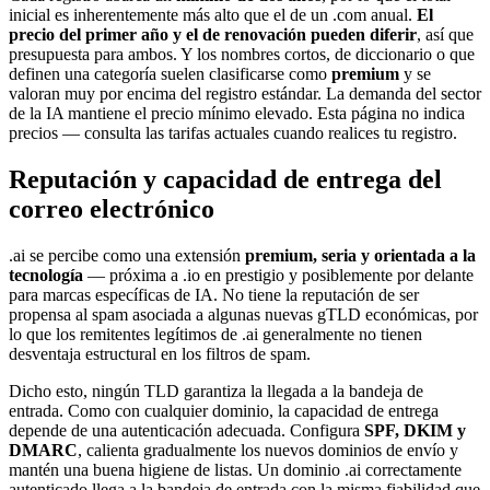
inicial es inherentemente más alto que el de un .com anual.
El
precio del primer año y el de renovación pueden diferir
, así que
presupuesta para ambos. Y los nombres cortos, de diccionario o que
definen una categoría suelen clasificarse como
premium
y se
valoran muy por encima del registro estándar. La demanda del sector
de la IA mantiene el precio mínimo elevado. Esta página no indica
precios — consulta las tarifas actuales cuando realices tu registro.
Reputación y capacidad de entrega del
correo electrónico
.ai se percibe como una extensión
premium, seria y orientada a la
tecnología
— próxima a .io en prestigio y posiblemente por delante
para marcas específicas de IA. No tiene la reputación de ser
propensa al spam asociada a algunas nuevas gTLD económicas, por
lo que los remitentes legítimos de .ai generalmente no tienen
desventaja estructural en los filtros de spam.
Dicho esto, ningún TLD garantiza la llegada a la bandeja de
entrada. Como con cualquier dominio, la capacidad de entrega
depende de una autenticación adecuada. Configura
SPF, DKIM y
DMARC
, calienta gradualmente los nuevos dominios de envío y
mantén una buena higiene de listas. Un dominio .ai correctamente
autenticado llega a la bandeja de entrada con la misma fiabilidad que