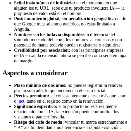
Señal instantánea de industria:
en el momento en que
alguien lee tu URL, sabe que tu producto involucra IA — la
propuesta de valor está en el nombre.
Posicionamiento global, sin penalización geográfica:
dado
que Google trata .ai como genérico, no estás limitado a
Anguila.
Nombres cortos todavía disponibles:
a diferencia del
saturado mercado del .com, los nombres .ai concisos y con
potencial de marca todavía pueden registrarse o adquirirse.
Credibilidad por asociación:
con las principales empresas
de IA en .ai, la extensión ahora se percibe como seria en lugar
de marginal.
Aspectos a considerar
Plazo mínimo de dos años:
no puedes registrar ni renovar
por un solo año, lo que incrementa el costo inicial.
Precios premium:
.ai consistentemente cuesta más que .com
o
.net
, tanto en el registro como en la renovación.
Significado específico:
si tu producto no está realmente
relacionado con la IA, la extensión puede confundir a los
visitantes o parecer forzada.
Riesgo del ciclo de moda:
vincular tu marca estrechamente a
"IA" ata tu identidad a una tendencia en rápida evolución.