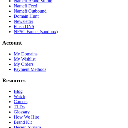
Namefi Brand Studio
Namefi Feed
Namefi Outbound
Domain Hunt
Newsletter
Flush DNS
NFSC Faucet (sandbox)
Account
My Domains
My Wishlist
My Orders
Payment Methods
Resources
Blog
Watch
Careers
TLDs
Glossary
How We Hire
Brand Kit
Design System