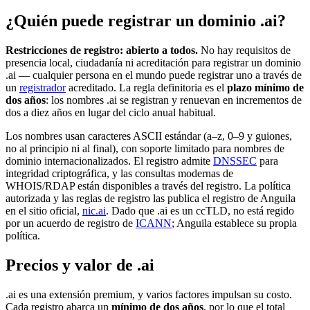
¿Quién puede registrar un dominio .ai?
Restricciones de registro: abierto a todos.
No hay requisitos de
presencia local, ciudadanía ni acreditación para registrar un dominio
.ai — cualquier persona en el mundo puede registrar uno a través de
un
registrador
acreditado. La regla definitoria es el
plazo mínimo de
dos años
: los nombres .ai se registran y renuevan en incrementos de
dos a diez años en lugar del ciclo anual habitual.
Los nombres usan caracteres ASCII estándar (a–z, 0–9 y guiones,
no al principio ni al final), con soporte limitado para nombres de
dominio internacionalizados. El registro admite
DNSSEC
para
integridad criptográfica, y las consultas modernas de
WHOIS/RDAP están disponibles a través del registro. La política
autorizada y las reglas de registro las publica el registro de Anguila
en el sitio oficial,
nic.ai
. Dado que .ai es un ccTLD, no está regido
por un acuerdo de registro de
ICANN
; Anguila establece su propia
política.
Precios y valor de .ai
.ai es una extensión premium, y varios factores impulsan su costo.
Cada registro abarca un
mínimo de dos años
, por lo que el total