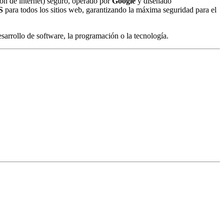
ón de internet) seguro, operado por
Google
y diseñado
S
para todos los sitios web, garantizando la máxima seguridad para el
esarrollo de software, la programación o la tecnología.