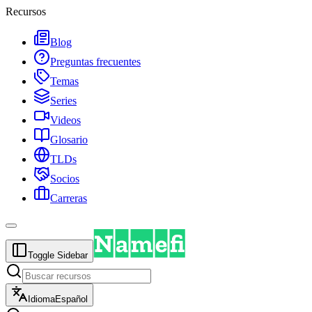
Recursos
Blog
Preguntas frecuentes
Temas
Series
Videos
Glosario
TLDs
Socios
Carreras
Toggle Sidebar
Idioma
Español