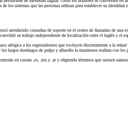
a perdurable de identidad digital: cómo los nombres se convierten en a
e los sistemas que las personas utilizan para establecer su identidad e
mpezó atendiendo consultas de soporte en el centro de llamadas de una
convirtió su trabajo independiente de localización entre el inglés y el
hace alérgica a los regionalismos que excluyen discretamente a la mitad
y los largos domingos de pulpo y albariño la mantienen realista con los 
teniendo en cuenta .es, .mx y .ar y eligiendo términos que suenen natu