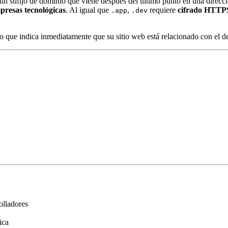
n sufijo de dominio que viene después del último punto en una direcci
mpresas tecnológicas
. Al igual que
,
requiere
cifrado HTTP
.app
.dev
lo que indica inmediatamente que su sitio web está relacionado con el d
olladores
ica