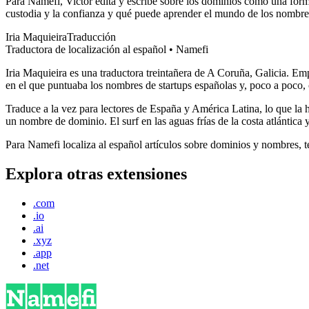
Para Namefi, Victor edita y escribe sobre los dominios como una form
custodia y la confianza y qué puede aprender el mundo de los nombres d
Iria Maquieira
Traducción
Traductora de localización al español • Namefi
Iria Maquieira es una traductora treintañera de A Coruña, Galicia. E
en el que puntuaba los nombres de startups españolas y, poco a poco, 
Traduce a la vez para lectores de España y América Latina, lo que la 
un nombre de dominio. El surf en las aguas frías de la costa atlántica 
Para Namefi localiza al español artículos sobre dominios y nombres, 
Explora otras extensiones
.com
.io
.ai
.xyz
.app
.net