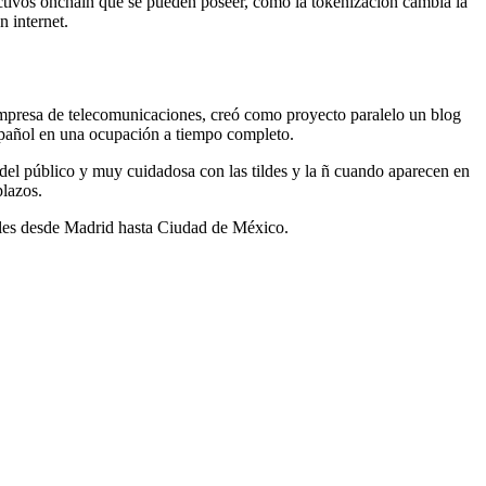
ctivos onchain que se pueden poseer, cómo la tokenización cambia la
n internet.
 empresa de telecomunicaciones, creó como proyecto paralelo un blog
 español en una ocupación a tiempo completo.
 del público y muy cuidadosa con las tildes y la ñ cuando aparecen en
plazos.
rales desde Madrid hasta Ciudad de México.