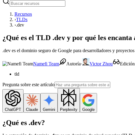
Recursos
›
TLDs
›
.dev
¿Qué es el TLD .dev y por qué les encanta 
.dev es el dominio seguro de Google para desarrolladores y proyectos
Namefi Team
Autoría
·
Victor Zhou
Edición
tld
Pregunta sobre este artículo
ChatGPT
Claude
Gemini
Perplexity
Google
¿Qué es .dev?