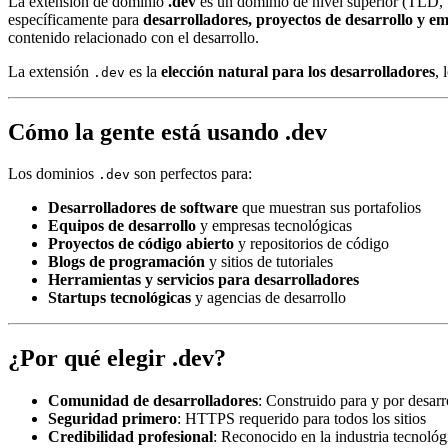
La extensión de dominio
.dev
es un dominio de nivel superior (TLD, u
específicamente para
desarrolladores, proyectos de desarrollo y e
contenido relacionado con el desarrollo.
La extensión
es la
elección natural para los desarrolladores
, 
.dev
Cómo la gente está usando .dev
Los dominios
son perfectos para:
.dev
Desarrolladores de software
que muestran sus portafolios
Equipos de desarrollo
y empresas tecnológicas
Proyectos de código abierto
y repositorios de código
Blogs de programación
y sitios de tutoriales
Herramientas y servicios para desarrolladores
Startups tecnológicas
y agencias de desarrollo
¿Por qué elegir .dev?
Comunidad de desarrolladores
: Construido para y por desarr
Seguridad primero
: HTTPS requerido para todos los sitios
Credibilidad profesional
: Reconocido en la industria tecnológ