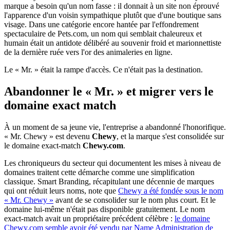
marque a besoin qu'un nom fasse : il donnait à un site non éprouvé
l'apparence d'un voisin sympathique plutôt que d'une boutique sans
visage. Dans une catégorie encore hantée par l'effondrement
spectaculaire de Pets.com, un nom qui semblait chaleureux et
humain était un antidote délibéré au souvenir froid et marionnettiste
de la dernière ruée vers l'or des animaleries en ligne.
Le « Mr. » était la rampe d'accès. Ce n'était pas la destination.
Abandonner le « Mr. » et migrer vers le
domaine exact match
À un moment de sa jeune vie, l'entreprise a abandonné l'honorifique.
« Mr. Chewy » est devenu
Chewy
, et la marque s'est consolidée sur
le domaine exact-match
Chewy.com
.
Les chroniqueurs du secteur qui documentent les mises à niveau de
domaines traitent cette démarche comme une simplification
classique. Smart Branding, récapitulant une décennie de marques
qui ont réduit leurs noms, note que
Chewy a été fondée sous le nom
« Mr. Chewy »
avant de se consolider sur le nom plus court. Et le
domaine lui-même n'était pas disponible gratuitement. Le nom
exact-match avait un propriétaire précédent célèbre :
le domaine
Chewy.com semble avoir été vendu par Name Administration de