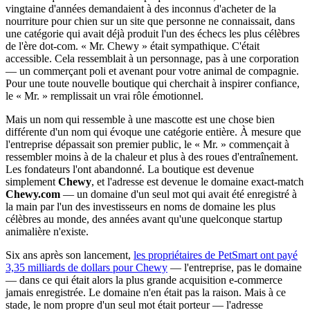
vingtaine d'années demandaient à des inconnus d'acheter de la
nourriture pour chien sur un site que personne ne connaissait, dans
une catégorie qui avait déjà produit l'un des échecs les plus célèbres
de l'ère dot-com. « Mr. Chewy » était sympathique. C'était
accessible. Cela ressemblait à un personnage, pas à une corporation
— un commerçant poli et avenant pour votre animal de compagnie.
Pour une toute nouvelle boutique qui cherchait à inspirer confiance,
le « Mr. » remplissait un vrai rôle émotionnel.
Mais un nom qui ressemble à une mascotte est une chose bien
différente d'un nom qui évoque une catégorie entière. À mesure que
l'entreprise dépassait son premier public, le « Mr. » commençait à
ressembler moins à de la chaleur et plus à des roues d'entraînement.
Les fondateurs l'ont abandonné. La boutique est devenue
simplement
Chewy
, et l'adresse est devenue le domaine exact-match
Chewy.com
— un domaine d'un seul mot qui avait été enregistré à
la main par l'un des investisseurs en noms de domaine les plus
célèbres au monde, des années avant qu'une quelconque startup
animalière n'existe.
Six ans après son lancement,
les propriétaires de PetSmart ont payé
3,35 milliards de dollars pour Chewy
— l'entreprise, pas le domaine
— dans ce qui était alors la plus grande acquisition e-commerce
jamais enregistrée. Le domaine n'en était pas la raison. Mais à ce
stade, le nom propre d'un seul mot était porteur — l'adresse