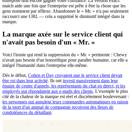
entreprise doit encore gagner votre confiance. La version exact-
match aide une fois que l'entreprise est prête à être la chose que les
gens nomment par réflexe. Abandonner le « Mr. » n'a pas seulement
raccourci une URL — cela a supprimé le diminutif intégré dans la
marque.
La marque axée sur le service client qui
n'avait pas besoin d'un « Mr. »
Voici l'ironie qui rend la suppression du « Mr. » pertinente : Chewy
n'avait pas besoin d'un honorifique pour paraître humaine, car elle a
intégré l'humanité dans l'entreprise elle-même.
Dès le début,
Cohen et Day croyaient que le service client devait
être roi dans leur activité
. Ils ont
investi massivement dans leur
équipe de centre d'appels, les représentants du chat en direct, et les
employés qui répondaient aux e-mails des clients
. L'exemple le plus
cité de la chaleur de la marque est réel et discrètement bouleversant :
les personnes qui annulent leurs commandes automatiques en raison
de la mort d'un animal de compagnie reçoivent des fleurs de
condoléances du détaillant
.