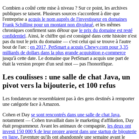
Combien a coûté cette mise à niveau ? Sur ce point, les archives
publiques se taisent. Plusieurs sources s'accordent à dire que
l'entreprise a
acquis le nom auprès de l'investisseur en domaines
Frank Schilling pour un montant non divulgué
, et les mêmes
chroniques confirment sans détour que
le prix du domaine est resté
confidentiel
. Ainsi, le chiffre qui
est
consigné dans cette histoire n'est
pas du tout le prix du domaine — c'est celui qui se trouve à l'autre
bout de l'arc :
en 2017, PetSmart a acquis Chewy.com pour 3,35
milliards de dollars dans la plus grande acquisition e-commerce
jusqu'à cette date. Le domaine que PetSmart a acquis une part de
était la version propre d'un seul mot — pas l'honorifique.
Les coulisses : une salle de chat Java, un
pivot vers la bijouterie, et 100 refus
Les fondateurs ne ressemblaient pas à des gens destinés à remporter
une catégorie face à Amazon.
Cohen et Day
se sont rencontrés dans une salle de chat Java
,
notamment — Cohen travaillait dans le marketing d'affiliation, Day
était programmeur. Avant les animaux de compagnie,
les deux ont
investi 150 000 $ de leur propre argent dans une startup de bijouterie
en ligne
, l'aventure qu'ils ont abandonnée une semaine avant le