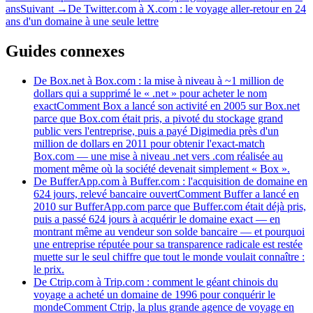
ans
Suivant
→
De Twitter.com à X.com : le voyage aller-retour en 24
ans d'un domaine à une seule lettre
Guides connexes
De Box.net à Box.com : la mise à niveau à ~1 million de
dollars qui a supprimé le « .net » pour acheter le nom
exact
Comment Box a lancé son activité en 2005 sur Box.net
parce que Box.com était pris, a pivoté du stockage grand
public vers l'entreprise, puis a payé Digimedia près d'un
million de dollars en 2011 pour obtenir l'exact-match
Box.com — une mise à niveau .net vers .com réalisée au
moment même où la société devenait simplement « Box ».
De BufferApp.com à Buffer.com : l'acquisition de domaine en
624 jours, relevé bancaire ouvert
Comment Buffer a lancé en
2010 sur BufferApp.com parce que Buffer.com était déjà pris,
puis a passé 624 jours à acquérir le domaine exact — en
montrant même au vendeur son solde bancaire — et pourquoi
une entreprise réputée pour sa transparence radicale est restée
muette sur le seul chiffre que tout le monde voulait connaître :
le prix.
De Ctrip.com à Trip.com : comment le géant chinois du
voyage a acheté un domaine de 1996 pour conquérir le
monde
Comment Ctrip, la plus grande agence de voyage en