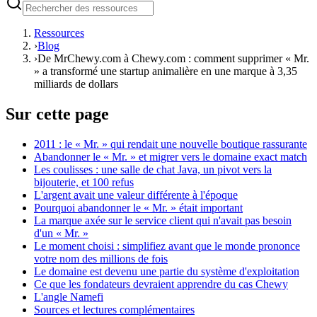
Ressources
›
Blog
›
De MrChewy.com à Chewy.com : comment supprimer « Mr.
» a transformé une startup animalière en une marque à 3,35
milliards de dollars
Sur cette page
2011 : le « Mr. » qui rendait une nouvelle boutique rassurante
Abandonner le « Mr. » et migrer vers le domaine exact match
Les coulisses : une salle de chat Java, un pivot vers la
bijouterie, et 100 refus
L'argent avait une valeur différente à l'époque
Pourquoi abandonner le « Mr. » était important
La marque axée sur le service client qui n'avait pas besoin
d'un « Mr. »
Le moment choisi : simplifiez avant que le monde prononce
votre nom des millions de fois
Le domaine est devenu une partie du système d'exploitation
Ce que les fondateurs devraient apprendre du cas Chewy
L'angle Namefi
Sources et lectures complémentaires