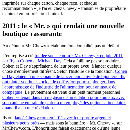
imprimée sur chaque carton, chaque reçu, et chaque
recommandation « je l'ai eu chez Chewy » transmise de propriétaire
d'animal en propriétaire d'animal.
2011 : le « Mr. » qui rendait une nouvelle
boutique rassurante
Au début, « Mr. Chewy » était une fonctionnalité, pas un défaut.
L'entreprise a été
fondée sous le nom « Mr. Chewy » en juin 2011
par Ryan Cohen et Michael Day
. Cela a failli ne pas se produire.
Cohen et Day s'apprêtaient, de leur propre aveu, à lancer quelque
chose d'entièrement différent. Selon l'histoire de la fondation,
Cohen
et Day étaient à une semaine de lancer leur activité de bijouterie. Ils
ont plutôt vendu le stock et le coffre-fort pour se plonger dans
l'apprentissage de l'industrie de l'alimentation pour animaux de
compagnie
. Le pivotement est venu d'un petit moment personnel :
Cohen se tenait dans un magasin d'alimentation pour animaux avec
son caniche en train de parler à un employé des options alimentaires
quand il a eu une révélation
.
Ils ont
lancé Chewy.com en 2011 avec leur propre argent et
plusieurs petits prêts
— mais sous la bannière « Mr. Chewy », sur
MrChewy.com. L'honorifique faisait exactement ce qu'une jeune