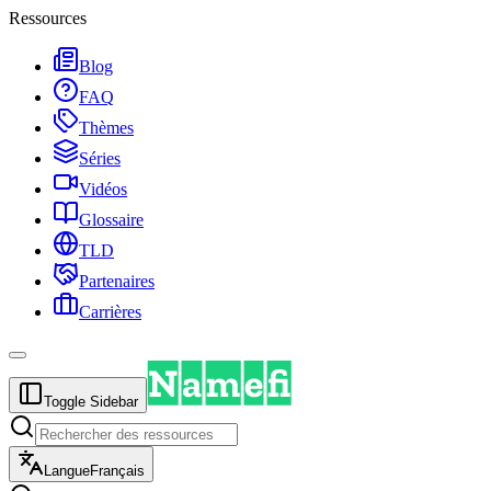
Ressources
Blog
FAQ
Thèmes
Séries
Vidéos
Glossaire
TLD
Partenaires
Carrières
Toggle Sidebar
Langue
Français