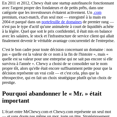
En 2011 et 2012, Chewy était une startup autofinancée fonctionnant
avec l'argent propre des fondateurs et de petits prêts, dans une
catégorie que les investisseurs évitaient activement. Un
.com
premium, exact-match, d'un seul mot — enregistré à la main en
2004 et parqué dans un
portefeuille de domaines
de premier rang —
n'est pas le type d'actif qu'une animalerie à court de liquidités achète
à la légère. Quel que soit le prix confidentiel, il était mis en balance
avec les salaires, le stock et l'infrastructure de service client qui allait
finalement devenir le véritable avantage concurrentiel de l'entreprise.
C'est le bon cadre pour toute décision concernant un domaine : non
pas « quelle est la valeur de ce nom à la fin de l'histoire », mais «
quelle est sa valeur pour une entreprise qui ne sait pas encore si elle
survivra à l'année ». Chewy a choisi de se consolider sur le nom
propre tôt, alors qu'elle était encore suffisamment petite pour que la
décision représente un vrai coût — et c'est cela, plus que la
rétrospective, qui en fait un choix stratégique plutôt qu'un choix de
prestige.
Pourquoi abandonner le « Mr. » était
important
L'écart entre MrChewy.com et Chewy.com représente un seul mot
— et sans doute pas même un mot, juste un titre. Stratégiquement,