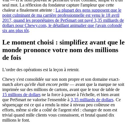
seul mot. La réflexion du fondateur capture l'ampleur que cette
chaleur a finalement atteinte :
La plupart des gens supposent que le
point culminant de ma carrière professionnelle est venu le 18 avril
2017, quand les propriétaires de PetSmart ont payé 3,35 milliards de
dollars pour Chewy.com, le détaillant animalier que j'avais cofondé
six ans plus tôt
.
Le moment choisi : simplifiez avant que le
monde prononce votre nom des millions
de fois
L'ordre des opérations est la leçon à retenir.
Chewy s'est consolidée sur son nom propre et son domaine exact-
match
alors qu'elle était encore petite
— avant que la marque ne soit
imprimée sur des millions de cartons, avant que le tour de table de
15 millions de dollars
ne la force à passer à l'échelle, et bien avant
que PetSmart ne valorise l'ensemble à
3,35 milliards de dollars
. Ce
séquençage est ce qui a rendu la mise à niveau peu coûteuse en
efforts, même si elle a coûté de l'argent réel : changer de nom est
trivial quand mille clients vous connaissent, et brutal quand dix
millions le font.