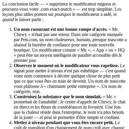
La conclusion facile — « supprimez le modificateur mignon et
procurez-vous votre .com exact-match » — est trop simpliste. Les
leçons plus utiles portent sur
pourquoi
le modificateur a aidé, et
quand
le laisser partir :
Un nom rassurant est une bonne rampe d'accès.
« Mr.
Chewy » n'était pas une erreur. Dans une catégorie marquée
par Pets.com, un nom chaleureux, humain, presque mascotte a
abaissé la barrière de confiance pour une toute nouvelle
boutique. Un modificateur comme « Mr. », « App » ou « HQ
» peut être un moyen intelligent de paraître accessible dès le
premier jour.
Observez le moment où le modificateur vous rapetisse.
Le
signal pour mettre à niveau n'est pas esthétique — c'est quand
votre nom commence à décrire quelque chose de plus petit
que ce que vous êtes en train de devenir. Un nom de mascotte
vous plafonne à « charmante petite entreprise ». Un nom de
catégorie, non.
Construisez la substance que le nom simulait.
« Mr. »
promettait de l'amabilité ; le centre d'appels de Chewy, le chat
en direct et les fleurs de condoléances
la livraient
. Une fois
que la chaleur réside dans l'entreprise, le nom n'a plus besoin
de la jouer — et peut se permettre d'être simple et confiant.
Mettez à niveau pendant que vous êtes encore petit.
Le
coût de transition d'un changement de nom croît avec chaque