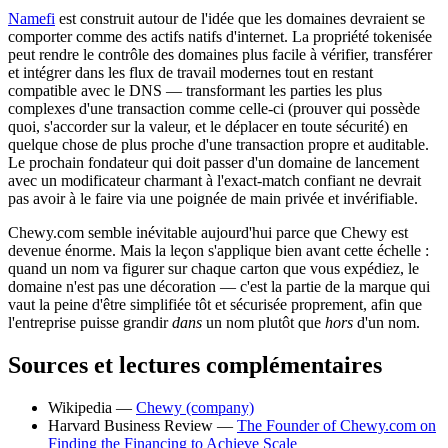
Namefi
est construit autour de l'idée que les domaines devraient se
comporter comme des actifs natifs d'internet. La propriété tokenisée
peut rendre le contrôle des domaines plus facile à vérifier, transférer
et intégrer dans les flux de travail modernes tout en restant
compatible avec le DNS — transformant les parties les plus
complexes d'une transaction comme celle-ci (prouver qui possède
quoi, s'accorder sur la valeur, et le déplacer en toute sécurité) en
quelque chose de plus proche d'une transaction propre et auditable.
Le prochain fondateur qui doit passer d'un domaine de lancement
avec un modificateur charmant à l'exact-match confiant ne devrait
pas avoir à le faire via une poignée de main privée et invérifiable.
Chewy.com semble inévitable aujourd'hui parce que Chewy est
devenue énorme. Mais la leçon s'applique bien avant cette échelle :
quand un nom va figurer sur chaque carton que vous expédiez, le
domaine n'est pas une décoration — c'est la partie de la marque qui
vaut la peine d'être simplifiée tôt et sécurisée proprement, afin que
l'entreprise puisse grandir
dans
un nom plutôt que
hors
d'un nom.
Sources et lectures complémentaires
Wikipedia —
Chewy (company)
Harvard Business Review —
The Founder of Chewy.com on
Finding the Financing to Achieve Scale