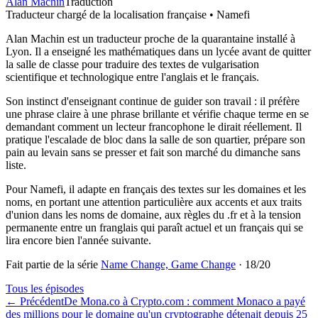
Alan Machin
Traduction
Traducteur chargé de la localisation française • Namefi
Alan Machin est un traducteur proche de la quarantaine installé à
Lyon. Il a enseigné les mathématiques dans un lycée avant de quitter
la salle de classe pour traduire des textes de vulgarisation
scientifique et technologique entre l'anglais et le français.
Son instinct d'enseignant continue de guider son travail : il préfère
une phrase claire à une phrase brillante et vérifie chaque terme en se
demandant comment un lecteur francophone le dirait réellement. Il
pratique l'escalade de bloc dans la salle de son quartier, prépare son
pain au levain sans se presser et fait son marché du dimanche sans
liste.
Pour Namefi, il adapte en français des textes sur les domaines et les
noms, en portant une attention particulière aux accents et aux traits
d'union dans les noms de domaine, aux règles du .fr et à la tension
permanente entre un franglais qui paraît actuel et un français qui se
lira encore bien l'année suivante.
Fait partie de la série
Name Change, Game Change
·
18
/
20
Tous les épisodes
←
Précédent
De Mona.co à Crypto.com : comment Monaco a payé
des millions pour le domaine qu'un cryptographe détenait depuis 25