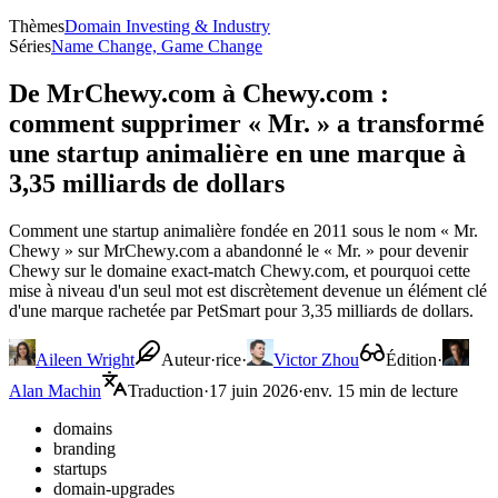
Thèmes
Domain Investing & Industry
Séries
Name Change, Game Change
De MrChewy.com à Chewy.com :
comment supprimer « Mr. » a transformé
une startup animalière en une marque à
3,35 milliards de dollars
Comment une startup animalière fondée en 2011 sous le nom « Mr.
Chewy » sur MrChewy.com a abandonné le « Mr. » pour devenir
Chewy sur le domaine exact-match Chewy.com, et pourquoi cette
mise à niveau d'un seul mot est discrètement devenue un élément clé
d'une marque rachetée par PetSmart pour 3,35 milliards de dollars.
Aileen Wright
Auteur·rice
·
Victor Zhou
Édition
·
Alan Machin
Traduction
·
17 juin 2026
·
env. 15 min de lecture
domains
branding
startups
domain-upgrades