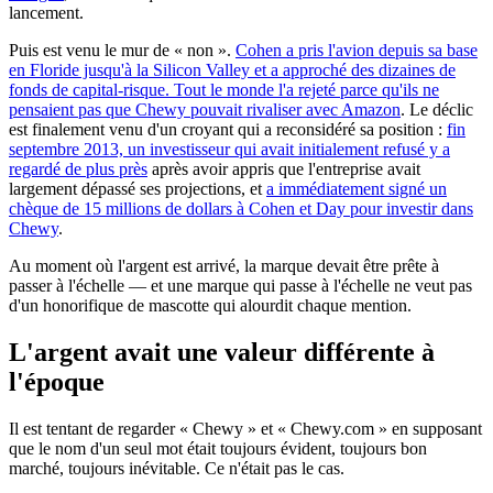
lancement.
Puis est venu le mur de « non ».
Cohen a pris l'avion depuis sa base
en Floride jusqu'à la Silicon Valley et a approché des dizaines de
fonds de capital-risque. Tout le monde l'a rejeté parce qu'ils ne
pensaient pas que Chewy pouvait rivaliser avec Amazon
. Le déclic
est finalement venu d'un croyant qui a reconsidéré sa position :
fin
septembre 2013, un investisseur qui avait initialement refusé y a
regardé de plus près
après avoir appris que l'entreprise avait
largement dépassé ses projections, et
a immédiatement signé un
chèque de 15 millions de dollars à Cohen et Day pour investir dans
Chewy
.
Au moment où l'argent est arrivé, la marque devait être prête à
passer à l'échelle — et une marque qui passe à l'échelle ne veut pas
d'un honorifique de mascotte qui alourdit chaque mention.
L'argent avait une valeur différente à
l'époque
Il est tentant de regarder « Chewy » et « Chewy.com » en supposant
que le nom d'un seul mot était toujours évident, toujours bon
marché, toujours inévitable. Ce n'était pas le cas.