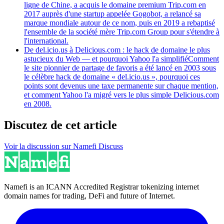
ligne de Chine, a acquis le domaine premium Trip.com en
2017 auprès d'une startup appelée Gogobot, a relancé sa
marque mondiale autour de ce nom, puis en 2019 a rebaptisé
l'ensemble de la société mère Trip.com Group pour s'étendre à
l'international.
De del.icio.us à Delicious.com : le hack de domaine le plus
astucieux du Web — et pourquoi Yahoo l'a simplifié
Comment
le site pionnier de partage de favoris a été lancé en 2003 sous
le célèbre hack de domaine « del.icio.us », pourquoi ces
points sont devenus une taxe permanente sur chaque mention,
et comment Yahoo l'a migré vers le plus simple Delicious.com
en 2008.
Discutez de cet article
Voir la discussion sur Namefi Discuss
Namefi is an ICANN Accredited Registrar tokenizing internet
domain names for trading, DeFi and future of Internet.