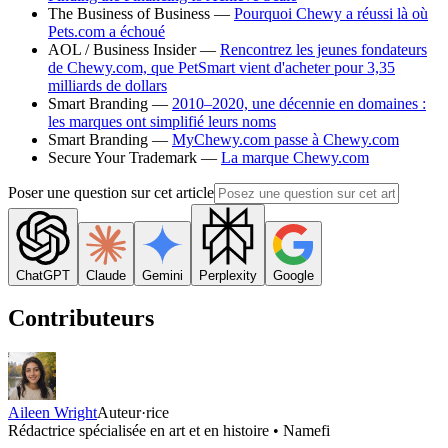
The Business of Business —
Pourquoi Chewy a réussi là où
Pets.com a échoué
AOL / Business Insider —
Rencontrez les jeunes fondateurs
de Chewy.com, que PetSmart vient d'acheter pour 3,35
milliards de dollars
Smart Branding —
2010–2020, une décennie en domaines :
les marques ont simplifié leurs noms
Smart Branding —
MyChewy.com passe à Chewy.com
Secure Your Trademark —
La marque Chewy.com
Poser une question sur cet article
ChatGPT
Claude
Gemini
Perplexity
Google
Contributeurs
Aileen Wright
Auteur·rice
Rédactrice spécialisée en art et en histoire • Namefi