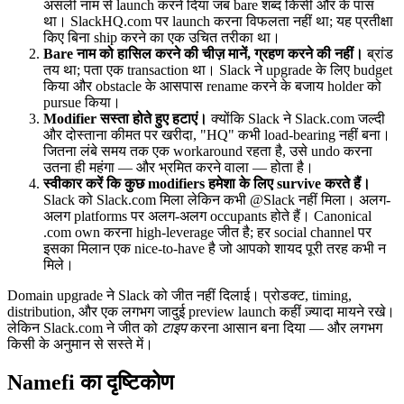
असली नाम से launch करने दिया जब bare शब्द किसी और के पास
था। SlackHQ.com पर launch करना विफलता नहीं था; यह प्रतीक्षा
किए बिना ship करने का एक उचित तरीका था।
Bare नाम को हासिल करने की चीज़ मानें, ग्रहण करने की नहीं।
ब्रांड
तय था; पता एक transaction था। Slack ने upgrade के लिए budget
किया और obstacle के आसपास rename करने के बजाय holder को
pursue किया।
Modifier सस्ता होते हुए हटाएं।
क्योंकि Slack ने Slack.com जल्दी
और दोस्ताना कीमत पर खरीदा, "HQ" कभी load-bearing नहीं बना।
जितना लंबे समय तक एक workaround रहता है, उसे undo करना
उतना ही महंगा — और भ्रमित करने वाला — होता है।
स्वीकार करें कि कुछ modifiers हमेशा के लिए survive करते हैं।
Slack को Slack.com मिला लेकिन कभी @Slack नहीं मिला। अलग-
अलग platforms पर अलग-अलग occupants होते हैं। Canonical
.com own करना high-leverage जीत है; हर social channel पर
इसका मिलान एक nice-to-have है जो आपको शायद पूरी तरह कभी न
मिले।
Domain upgrade ने Slack को जीत नहीं दिलाई। प्रोडक्ट, timing,
distribution, और एक लगभग जादुई preview launch कहीं ज़्यादा मायने रखे।
लेकिन Slack.com ने जीत को
टाइप
करना आसान बना दिया — और लगभग
किसी के अनुमान से सस्ते में।
Namefi का दृष्टिकोण