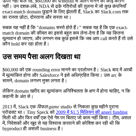
ऊपर नहीं बोल रहे, $60,000 को windfall से अलग मानने का कोई कारण
नहीं। उन दशक-लंबे, NDA से ढके गतिरोधों की तुलना में जो कुछ कंपनियाँ
exact-match domain छुड़ाने के लिए झेलती हैं, Slack का Slack.com तक
का रास्ता छोटा, दोस्ताना और सस्ता था।
सबक यह नहीं है कि "domains सस्ते होते हैं।" सबक यह है कि एक exact-
match domain की कीमत का इससे बहुत कम लेना-देना है कि यह कितना
मूल्यवान हो जाएगा, और लगभग सब कुछ इससे कि जब आप call करते हैं तो उसे
कौन hold कर रहा होता है।
उस समय पैसा अलग दिखता था
$60,000 को एक rounding error मानने का प्रलोभन है। Slack बाद में अरबों
में मूल्यांकित होगा और Salesforce ने इसे अधिग्रहित किया। उस arc के
सामने, domain लगभग मुफ्त लगता है।
लेकिन domain खरीद का मूल्यांकन अनिश्चितता के क्षण में होना चाहिए, न कि
कहानी के अंत से।
2013 में, Slack एक
विफल game studio
से निकला कुछ महीने पुराना
प्रोडक्ट था। Tiny Speck को
2009 में $1.5 मिलियन की angel funding
मिली थी और फिर वर्षों एक ऐसे गेम पर बिताए जो काम नहीं किया। टीम, असल
में, निवेशकों और खुद से यह विश्वास करवाने की कोशिश कर रही थी कि
byproduct ही असली business है।