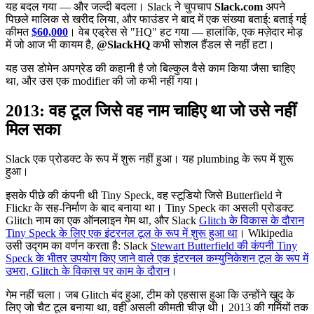
यह बदल गया — और जल्दी बदला। Slack ने चुपचाप
Slack.com
अपने
पिछले मालिक से खरीद लिया, और फाउंडर ने बाद में एक संख्या बताई: बताई गई
कीमत
$60,000
। वेब एड्रेस से "HQ" हट गया — हालांकि, एक मज़ेदार मोड़
में जो आज भी कायम है,
@SlackHQ
कभी सोशल हैंडल से नहीं हटा।
यह उस डोमेन अपग्रेड की कहानी है जो बिल्कुल वैसे काम किया जैसा चाहिए
था, और उस एक modifier की जो कभी नहीं गया।
2013: वह टूल जिसे वह नाम चाहिए था जो उसे नहीं
मिल सका
Slack एक प्रोडक्ट के रूप में शुरू नहीं हुआ। यह plumbing के रूप में शुरू
हुआ।
इसके पीछे की कंपनी थी Tiny Speck, वह स्टूडियो जिसे Butterfield ने
Flickr के सह-निर्माण के बाद बनाया था। Tiny Speck का असली प्रोडक्ट
Glitch नाम का एक ऑनलाइन गेम था, और Slack
Glitch के विकास के दौरान
Tiny Speck के लिए एक इंटरनल टूल के रूप में शुरू हुआ था
। Wikipedia
उसी उद्गम का वर्णन करता है: Slack
Stewart Butterfield की कंपनी Tiny
Speck के भीतर उपयोग किए जाने वाले एक इंटरनल कम्युनिकेशन टूल के रूप में
उभरा, Glitch के विकास पर काम के दौरान
।
गेम नहीं चला। जब Glitch बंद हुआ, टीम को एहसास हुआ कि उन्होंने खुद के
लिए जो चैट टूल बनाया था, वही असली कीमती चीज़ थी। 2013 की गर्मियों तक