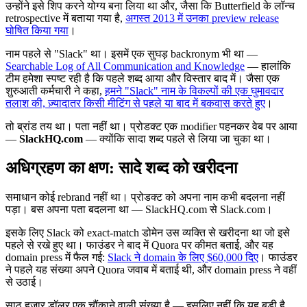
उन्होंने इसे शिप करने योग्य बना लिया था और, जैसा कि Butterfield के लॉन्च
retrospective में बताया गया है,
अगस्त 2013 में उनका preview release
घोषित किया गया
।
नाम पहले से "Slack" था। इसमें एक सुघड़ backronym भी था —
Searchable Log of All Communication and Knowledge
— हालांकि
टीम हमेशा स्पष्ट रही है कि पहले शब्द आया और विस्तार बाद में। जैसा एक
शुरुआती कर्मचारी ने कहा,
हमने "Slack" नाम के विकल्पों की एक घुमावदार
तलाश की, ज़्यादातर किसी मीटिंग से पहले या बाद में बकवास करते हुए
।
तो ब्रांड तय था। पता नहीं था। प्रोडक्ट एक modifier पहनकर वेब पर आया
—
SlackHQ.com
— क्योंकि सादा शब्द पहले से लिया जा चुका था।
अधिग्रहण का क्षण: सादे शब्द को खरीदना
समाधान कोई rebrand नहीं था। प्रोडक्ट को अपना नाम कभी बदलना नहीं
पड़ा। बस अपना पता बदलना था — SlackHQ.com से Slack.com।
इसके लिए Slack को exact-match डोमेन उस व्यक्ति से खरीदना था जो इसे
पहले से रखे हुए था। फाउंडर ने बाद में Quora पर कीमत बताई, और यह
domain press में फैल गई:
Slack ने domain के लिए $60,000 दिए
। फाउंडर
ने पहले यह संख्या अपने Quora जवाब में बताई थी, और domain press ने वहीं
से उठाई।
साठ हज़ार डॉलर एक चौंकाने वाली संख्या है — इसलिए नहीं कि यह बड़ी है,