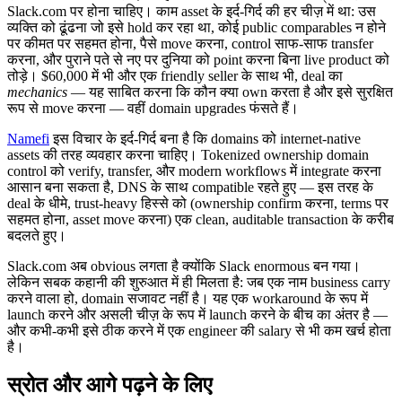
Slack.com पर होना चाहिए। काम asset के इर्द-गिर्द की हर चीज़ में था: उस
व्यक्ति को ढूंढना जो इसे hold कर रहा था, कोई public comparables न होने
पर कीमत पर सहमत होना, पैसे move करना, control साफ-साफ transfer
करना, और पुराने पते से नए पर दुनिया को point करना बिना live product को
तोड़े। $60,000 में भी और एक friendly seller के साथ भी, deal का
mechanics
— यह साबित करना कि कौन क्या own करता है और इसे सुरक्षित
रूप से move करना — वहीं domain upgrades फंसते हैं।
Namefi
इस विचार के इर्द-गिर्द बना है कि domains को internet-native
assets की तरह व्यवहार करना चाहिए। Tokenized ownership domain
control को verify, transfer, और modern workflows में integrate करना
आसान बना सकता है, DNS के साथ compatible रहते हुए — इस तरह के
deal के धीमे, trust-heavy हिस्से को (ownership confirm करना, terms पर
सहमत होना, asset move करना) एक clean, auditable transaction के करीब
बदलते हुए।
Slack.com अब obvious लगता है क्योंकि Slack enormous बन गया।
लेकिन सबक कहानी की शुरुआत में ही मिलता है: जब एक नाम business carry
करने वाला हो, domain सजावट नहीं है। यह एक workaround के रूप में
launch करने और असली चीज़ के रूप में launch करने के बीच का अंतर है —
और कभी-कभी इसे ठीक करने में एक engineer की salary से भी कम खर्च होता
है।
स्रोत और आगे पढ़ने के लिए