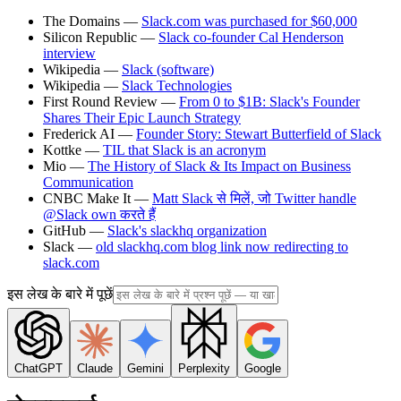
The Domains —
Slack.com was purchased for $60,000
Silicon Republic —
Slack co-founder Cal Henderson
interview
Wikipedia —
Slack (software)
Wikipedia —
Slack Technologies
First Round Review —
From 0 to $1B: Slack's Founder
Shares Their Epic Launch Strategy
Frederick AI —
Founder Story: Stewart Butterfield of Slack
Kottke —
TIL that Slack is an acronym
Mio —
The History of Slack & Its Impact on Business
Communication
CNBC Make It —
Matt Slack से मिलें, जो Twitter handle
@Slack own करते हैं
GitHub —
Slack's slackhq organization
Slack —
old slackhq.com blog link now redirecting to
slack.com
इस लेख के बारे में पूछें
ChatGPT
Claude
Gemini
Perplexity
Google