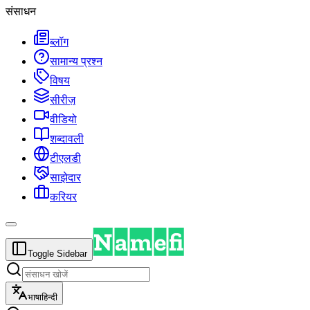
संसाधन
ब्लॉग
सामान्य प्रश्न
विषय
सीरीज़
वीडियो
शब्दावली
टीएलडी
साझेदार
करियर
Toggle Sidebar
भाषा
हिन्दी