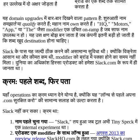
ब्रांड को एक शब्द तक सीमित
हर उल्लेख में दो अक्षर जोड़ता है
करता है
यह domain upgrades में बार-बार दिखने वाला pattern है: शुरुआती नाम
समझाते
या
qualify
करते हैं; महान नाम
own
करते हैं। "HQ," "Motors,"
"App," या "The" जैसा modifier एक उचित on-ramp है जब साफ नाम
उपलब्ध न हो। यह उस क्षण बोझ बन जाता है जब कंपनी इतनी बड़ी हो जाती है
कि शब्द खुद destination होना चाहिए।
Slack के पास यह जल्दी ठीक करने की असामान्य सुविधा थी। क्योंकि विक्रेता
आसान था और कीमत कम थी, modifier को ब्रांड में पक्का होने का समय नहीं
मिला। दुनिया का अधिकांश हिस्सा प्रोडक्ट को हमेशा Slack.com के रूप में ही
जानता था।
क्रम: पहले शब्द, फिर पता
यहाँ operations का क्रम ध्यान देने योग्य है, क्योंकि यह "लॉन्च से पहले अपना
.com सुरक्षित करो" की सामान्य सलाह को उल्टा करता है।
Slack नहीं कर सका। क्रम था:
नाम पहले चुना गया
— "Slack," तय हुआ जब टूल अभी Tiny Speck में
एक internal experiment था।
प्रोडक्ट एक modifier के साथ लॉन्च हुआ
—
अगस्त 2013 का
preview release
SlackHQ.com के तहत गया क्योंकि Slack.com