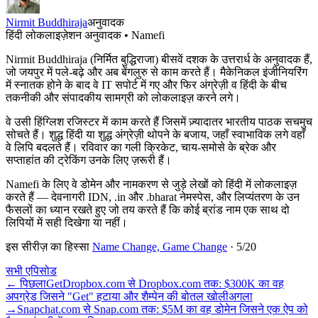
Nirmit Buddhiraja
अनुवादक
हिंदी लोकलाइज़ेशन अनुवादक • Namefi
Nirmit Buddhiraja (निर्मित बुद्धिराजा) बीसवें दशक के उत्तरार्ध के अनुवादक हैं,
जो जयपुर में पले-बढ़े और अब बेंगलुरु से काम करते हैं। मैकेनिकल इंजीनियरिंग
में स्नातक होने के बाद वे IT सपोर्ट में गए और फिर अंग्रेज़ी व हिंदी के बीच
तकनीकी और संपादकीय सामग्री को लोकलाइज़ करने लगे।
वे उसी हिंग्लिश रजिस्टर में काम करते हैं जिसमें ज़्यादातर भारतीय पाठक सचमुच
सोचते हैं। शुद्ध हिंदी या शुद्ध अंग्रेज़ी थोपने के बजाय, जहाँ स्वाभाविक लगे वहाँ
वे लिपि बदलते हैं। रविवार का गली क्रिकेट, चाय-समोसे के ब्रेक और
सप्ताहांत की ट्रेकिंग उनके लिए ज़रूरी हैं।
Namefi के लिए वे डोमेन और नामकरण से जुड़े लेखों को हिंदी में लोकलाइज़
करते हैं — देवनागरी IDN, .in और .bharat नेमस्पेस, और लिप्यंतरण के उन
फैसलों का ध्यान रखते हुए जो तय करते हैं कि कोई ब्रांड नाम एक साथ दो
लिपियों में सही दिखेगा या नहीं।
इस सीरीज़ का हिस्सा
Name Change, Game Change
·
5
/
20
सभी एपिसोड
←
पिछला
GetDropbox.com से Dropbox.com तक: $300K का वह
अपग्रेड जिसने "Get" हटाया और शैम्पेन की बोतल खोली
अगला
→
Snapchat.com से Snap.com तक: $5M का वह डोमेन जिसने एक ऐप को