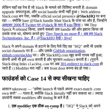
लेकिन यहाँ वह पेच है जो Slack के मामले को विशिष्ट बनाती है: domain
upgrade
सफल
हुआ, और social handle कभी नहीं हुआ। Web address
Slack.com बन गया, जबकि official social presence
@SlackHQ
पर बना
रहा — क्योंकि bare @Slack handle Matt Slack के पास था और है, जिन्होंने
अक्टूबर 2006 में Twitter पर @slack के रूप में join किया
। जब Tiny
Speck ने rebrand किया, उसने सबको उस handle की ओर इशारा किया जो
उसके पास था, घोषणा करते हुए:
Tiny Speck no more है। अब हम Slack
Technologies, Inc. हैं। @SlackHQ देखें। Bye!
Slack ने अपने domain से हटाने के लिए पैसे दिए वह "HQ" अभी भी उसके
social channels पर है — और उसके
GitHub organization,
github.com/slackhq
पर। और SlackHQ.com खुद कभी गायब नहीं हुआ;
कंपनी अभी भी इसे own करती है और चुपचाप redirect करती है। (पुराने
Slack-blog links
पर अब
301-redirect to slack.com
हो
slackhq.com
जाते हैं।) Modifier मरा नहीं। बस front door बनना बंद हो गया।
फाउंडर्स को Case 14 से क्या सीखना चाहिए
आसान takeaway — "हमेशा launch से पहले अपना exact-match .com
own करो" — गलत है, क्योंकि Slack literally नहीं कर सकता था। ज़्यादा
उपयोगी सबक modifiers और timing के बारे में हैं:
एक modifier एक ठीक on-ramp है।
"HQ" ने Slack को अपने