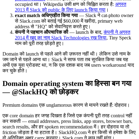
occupied था। Wikipedia उसी क्षण को चिह्नित करता है:
अगस्त
2013 में Slack को public के लिए launch किया गया
।
exact match अधिग्रहीत किया गया
— Slack ने cat-photo owner
से Slack.com को बताई गई $60,000 में खरीदा, primary web
address से "HQ" को सेवानिवृत्त करते हुए।
कंपनी ने पहचान औपचारिक की
— launch के बाद,
कंपनी ने अगस्त
2014 में खुद का नाम Slack Technologies रख लिया
, Tiny Speck
नाम को पूरी तरह छोड़ते हुए।
Domain को launch से पहले आने की ज़रूरत नहीं थी। लेकिन उसे नाम के
जम जाने से पहले आना था। Slack ने साफ पता तब सुरक्षित किया जब यह
अभी एक युवा प्रोडक्ट था, न कि एक दशक बाद जब users workaround याद
कर चुके होते।
Domain operating system का हिस्सा बन गया
— @SlackHQ को छोड़कर
Premium domains एक unglamorous कारण से मायने रखते हैं: दोहराव।
एक core domain हर जगह दिखता है जिसे एक कंपनी पूरी तरह control नहीं
कर सकती — email addresses, press links, app stores, browser bars,
search results, और हर spoken recommendation में। हर दोहराव या तो
friction जोड़ता है या हटाता है। SlackHQ.com ने हर किसी से हमेशा के लिए
दो अतिरिक्त अक्षर carry करवाए। Slack.com ने कुछ नहीं मांगा।