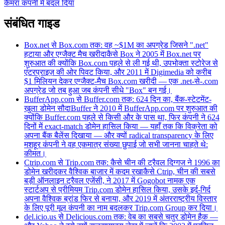
कैमरा कंपनी में बदल दिया
संबंधित गाइड
Box.net से Box.com तक: वह ~$1M का अपग्रेड जिसने ".net"
हटाया और एग्जैक्ट मैच खरीदा
कैसे Box ने 2005 में Box.net पर
शुरुआत की क्योंकि Box.com पहले से ली गई थी, उपभोक्ता स्टोरेज से
एंटरप्राइज़ की ओर पिवट किया, और 2011 में Digimedia को करीब
$1 मिलियन देकर एग्जैक्ट-मैच Box.com खरीदी — एक .net-से-.com
अपग्रेड जो तब हुआ जब कंपनी सीधे "Box" बन गई।
BufferApp.com से Buffer.com तक: 624 दिन का, बैंक-स्टेटमेंट-
खुला डोमेन सौदा
Buffer ने 2010 में BufferApp.com पर शुरुआत की
क्योंकि Buffer.com पहले से किसी और के पास था, फिर कंपनी ने 624
दिनों में exact-match डोमेन हासिल किया — यहाँ तक कि विक्रेता को
अपना बैंक बैलेंस दिखाया — और क्यों radical transparency के लिए
मशहूर कंपनी ने वह एकमात्र संख्या छुपाई जो सभी जानना चाहते थे:
कीमत।
Ctrip.com से Trip.com तक: कैसे चीन की ट्रैवल दिग्गज ने 1996 का
डोमेन खरीदकर वैश्विक बाजार में कदम रखा
कैसे Ctrip, चीन की सबसे
बड़ी ऑनलाइन ट्रैवल एजेंसी, ने 2017 में Gogobot नामक एक
स्टार्टअप से प्रीमियम Trip.com डोमेन हासिल किया, उसके इर्द-गिर्द
अपना वैश्विक ब्रांड फिर से बनाया, और 2019 में अंतरराष्ट्रीय विस्तार
के लिए पूरी मूल कंपनी का नाम बदलकर Trip.com Group कर दिया।
del.icio.us से Delicious.com तक: वेब का सबसे चतुर डोमेन हैक —