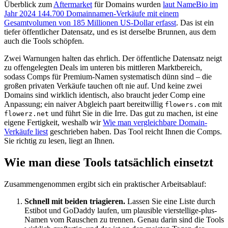
Überblick zum
Aftermarket
für Domains wurden
laut NameBio im
Jahr 2024 144.700 Domainnamen-Verkäufe mit einem
Gesamtvolumen von 185 Millionen US-Dollar erfasst
. Das ist ein
tiefer öffentlicher Datensatz, und es ist derselbe Brunnen, aus dem
auch die Tools schöpfen.
Zwei Warnungen halten das ehrlich. Der öffentliche Datensatz neigt
zu offengelegten Deals im unteren bis mittleren Marktbereich,
sodass Comps für Premium-Namen systematisch dünn sind – die
großen privaten Verkäufe tauchen oft nie auf. Und keine zwei
Domains sind wirklich identisch, also braucht jeder Comp eine
Anpassung; ein naiver Abgleich paart bereitwillig
mit
flowers.com
und führt Sie in die Irre. Das gut zu machen, ist eine
flowerz.net
eigene Fertigkeit, weshalb wir
Wie man vergleichbare Domain-
Verkäufe liest
geschrieben haben. Das Tool reicht Ihnen die Comps.
Sie richtig zu lesen, liegt an Ihnen.
Wie man diese Tools tatsächlich einsetzt
Zusammengenommen ergibt sich ein praktischer Arbeitsablauf:
Schnell mit beiden triagieren.
Lassen Sie eine Liste durch
Estibot und GoDaddy laufen, um plausible vierstellige-plus-
Namen vom Rauschen zu trennen. Genau darin sind die Tools