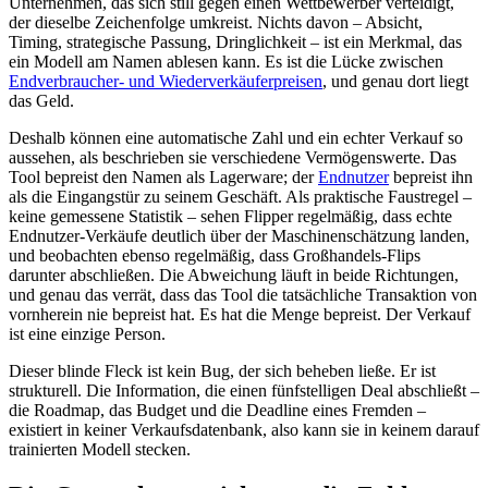
Unternehmen, das sich still gegen einen Wettbewerber verteidigt,
der dieselbe Zeichenfolge umkreist. Nichts davon – Absicht,
Timing, strategische Passung, Dringlichkeit – ist ein Merkmal, das
ein Modell am Namen ablesen kann. Es ist die Lücke zwischen
Endverbraucher- und Wiederverkäuferpreisen
, und genau dort liegt
das Geld.
Deshalb können eine automatische Zahl und ein echter Verkauf so
aussehen, als beschrieben sie verschiedene Vermögenswerte. Das
Tool bepreist den Namen als Lagerware; der
Endnutzer
bepreist ihn
als die Eingangstür zu seinem Geschäft. Als praktische Faustregel –
keine gemessene Statistik – sehen Flipper regelmäßig, dass echte
Endnutzer-Verkäufe deutlich über der Maschinenschätzung landen,
und beobachten ebenso regelmäßig, dass Großhandels-Flips
darunter abschließen. Die Abweichung läuft in beide Richtungen,
und genau das verrät, dass das Tool die tatsächliche Transaktion von
vornherein nie bepreist hat. Es hat die Menge bepreist. Der Verkauf
ist eine einzige Person.
Dieser blinde Fleck ist kein Bug, der sich beheben ließe. Er ist
strukturell. Die Information, die einen fünfstelligen Deal abschließt –
die Roadmap, das Budget und die Deadline eines Fremden –
existiert in keiner Verkaufsdatenbank, also kann sie in keinem darauf
trainierten Modell stecken.