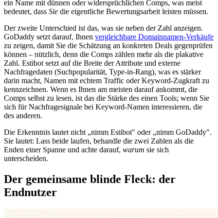
ein Name mit dünnen oder widersprüchlichen Comps, was meist
bedeutet, dass
Sie
die eigentliche Bewertungsarbeit leisten müssen.
Der zweite Unterschied ist das, was sie neben der Zahl anzeigen.
GoDaddy setzt darauf, Ihnen
vergleichbare Domainnamen-Verkäufe
zu zeigen, damit Sie die Schätzung an konkreten Deals gegenprüfen
können – nützlich, denn die Comps zählen mehr als die plakative
Zahl. Estibot setzt auf die Breite der Attribute und externe
Nachfragedaten (Suchpopularität, Type-in-Rang), was es stärker
darin macht, Namen mit echtem Traffic oder Keyword-Zugkraft zu
kennzeichnen. Wenn es Ihnen am meisten darauf ankommt, die
Comps selbst zu lesen, ist das die Stärke des einen Tools; wenn Sie
sich für Nachfragesignale bei Keyword-Namen interessieren, die
des anderen.
Die Erkenntnis lautet nicht „nimm Estibot" oder „nimm GoDaddy".
Sie lautet: Lass beide laufen, behandle die zwei Zahlen als die
Enden einer Spanne und achte darauf,
warum
sie sich
unterscheiden.
Der gemeinsame blinde Fleck: der
Endnutzer