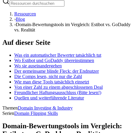
Ressourcen
›
Blog
›
Domain-Bewertungstools im Vergleich: Estibot vs. GoDaddy
vs. Realität
Auf dieser Seite
Was ein automatischer Bewerter tatsächlich tut
Wo Estibot und GoDaddy übereinstimmen
Wo sie auseinandergehen
Der gemeinsame blinde Fleck: der Endnutzer
Die Comps lesen, nicht nur die Zahl
Wie man diese Tools tatsächlich einsetzt
Von einer Zahl zu einem abgeschlossenen Deal
Freundlicher Haftungsausschluss (Bitte lesen!)
Quellen und weiterführende Literatur
Themen
Domain Investing & Industry
Serien
Domain Flipping Skills
Domain-Bewertungstools im Vergleich: