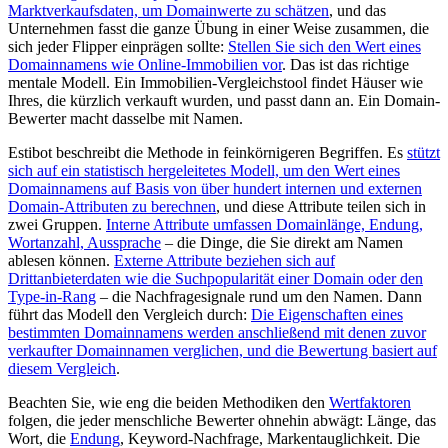
Marktverkaufsdaten, um Domainwerte zu schätzen
, und das
Unternehmen fasst die ganze Übung in einer Weise zusammen, die
sich jeder Flipper einprägen sollte:
Stellen Sie sich den Wert eines
Domainnamens wie Online-Immobilien vor
. Das ist das richtige
mentale Modell. Ein Immobilien-Vergleichstool findet Häuser wie
Ihres, die kürzlich verkauft wurden, und passt dann an. Ein Domain-
Bewerter macht dasselbe mit Namen.
Estibot beschreibt die Methode in feinkörnigeren Begriffen. Es
stützt
sich auf ein statistisch hergeleitetes Modell, um den Wert eines
Domainnamens auf Basis von über hundert internen und externen
Domain-Attributen zu berechnen
, und diese Attribute teilen sich in
zwei Gruppen.
Interne Attribute umfassen Domainlänge, Endung,
Wortanzahl, Aussprache
– die Dinge, die Sie direkt am Namen
ablesen können.
Externe Attribute beziehen sich auf
Drittanbieterdaten wie die Suchpopularität einer Domain oder den
Type-in-Rang
– die Nachfragesignale rund um den Namen. Dann
führt das Modell den Vergleich durch:
Die Eigenschaften eines
bestimmten Domainnamens werden anschließend mit denen zuvor
verkaufter Domainnamen verglichen, und die Bewertung basiert auf
diesem Vergleich
.
Beachten Sie, wie eng die beiden Methodiken den
Wertfaktoren
folgen, die jeder menschliche Bewerter ohnehin abwägt: Länge, das
Wort, die
Endung
, Keyword-Nachfrage, Markentauglichkeit. Die