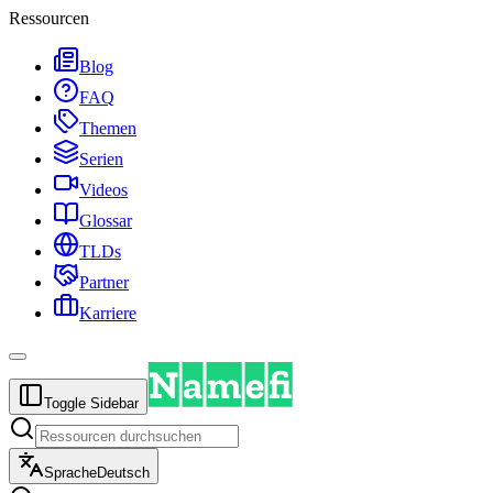
Ressourcen
Blog
FAQ
Themen
Serien
Videos
Glossar
TLDs
Partner
Karriere
Toggle Sidebar
Sprache
Deutsch