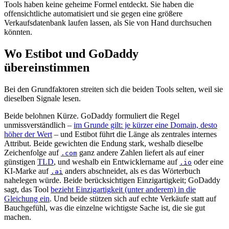
Tools haben keine geheime Formel entdeckt. Sie haben die
offensichtliche automatisiert und sie gegen eine größere
Verkaufsdatenbank laufen lassen, als Sie von Hand durchsuchen
könnten.
Wo Estibot und GoDaddy
übereinstimmen
Bei den Grundfaktoren streiten sich die beiden Tools selten, weil sie
dieselben Signale lesen.
Beide belohnen Kürze. GoDaddy formuliert die Regel
unmissverständlich –
im Grunde gilt: je kürzer eine Domain, desto
höher der Wert
– und Estibot führt die Länge als zentrales internes
Attribut. Beide gewichten die Endung stark, weshalb dieselbe
Zeichenfolge auf
ganz andere Zahlen liefert als auf einer
.com
günstigen
TLD
, und weshalb ein Entwicklername auf
oder eine
.io
KI-Marke auf
anders abschneidet, als es das Wörterbuch
.ai
nahelegen würde. Beide berücksichtigen Einzigartigkeit; GoDaddy
sagt, das Tool
bezieht Einzigartigkeit (unter anderem) in die
Gleichung ein
. Und beide stützen sich auf echte Verkäufe statt auf
Bauchgefühl, was die einzelne wichtigste Sache ist, die sie gut
machen.