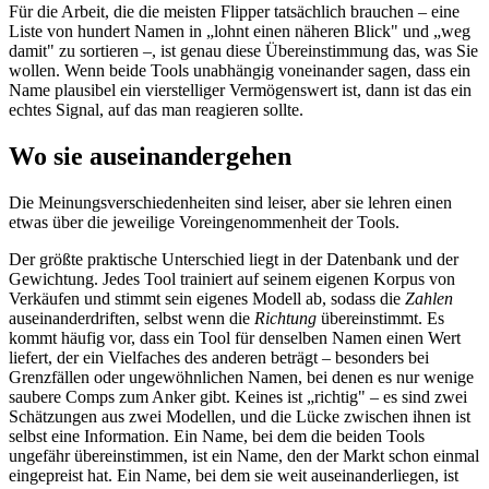
Für die Arbeit, die die meisten Flipper tatsächlich brauchen – eine
Liste von hundert Namen in „lohnt einen näheren Blick" und „weg
damit" zu sortieren –, ist genau diese Übereinstimmung das, was Sie
wollen. Wenn beide Tools unabhängig voneinander sagen, dass ein
Name plausibel ein vierstelliger Vermögenswert ist, dann ist das ein
echtes Signal, auf das man reagieren sollte.
Wo sie auseinandergehen
Die Meinungsverschiedenheiten sind leiser, aber sie lehren einen
etwas über die jeweilige Voreingenommenheit der Tools.
Der größte praktische Unterschied liegt in der Datenbank und der
Gewichtung. Jedes Tool trainiert auf seinem eigenen Korpus von
Verkäufen und stimmt sein eigenes Modell ab, sodass die
Zahlen
auseinanderdriften, selbst wenn die
Richtung
übereinstimmt. Es
kommt häufig vor, dass ein Tool für denselben Namen einen Wert
liefert, der ein Vielfaches des anderen beträgt – besonders bei
Grenzfällen oder ungewöhnlichen Namen, bei denen es nur wenige
saubere Comps zum Anker gibt. Keines ist „richtig" – es sind zwei
Schätzungen aus zwei Modellen, und die Lücke zwischen ihnen ist
selbst eine Information. Ein Name, bei dem die beiden Tools
ungefähr übereinstimmen, ist ein Name, den der Markt schon einmal
eingepreist hat. Ein Name, bei dem sie weit auseinanderliegen, ist