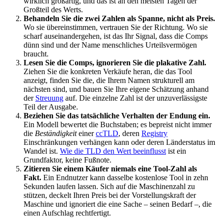
wirklich großartig, und das ist an den meisten Tagen der
Großteil des Werts.
Behandeln Sie die zwei Zahlen als Spanne, nicht als Preis.
Wo sie übereinstimmen, vertrauen Sie der Richtung. Wo sie
scharf auseinandergehen, ist das Ihr Signal, dass die Comps
dünn sind und der Name menschliches Urteilsvermögen
braucht.
Lesen Sie die Comps, ignorieren Sie die plakative Zahl.
Ziehen Sie die konkreten Verkäufe heran, die das Tool
anzeigt, finden Sie die, die Ihrem Namen strukturell am
nächsten sind, und bauen Sie Ihre eigene Schätzung anhand
der
Streuung
auf. Die einzelne Zahl ist der unzuverlässigste
Teil der Ausgabe.
Beziehen Sie das tatsächliche Verhalten der Endung ein.
Ein Modell bewertet die Buchstaben; es bepreist nicht immer
die
Beständigkeit
einer
ccTLD
, deren
Registry
Einschränkungen verhängen kann oder deren Länderstatus im
Wandel ist.
Wie die TLD den Wert beeinflusst
ist ein
Grundfaktor, keine Fußnote.
Zitieren Sie einem Käufer niemals eine Tool-Zahl als
Fakt.
Ein Endnutzer kann dasselbe kostenlose Tool in zehn
Sekunden laufen lassen. Sich auf die Maschinenzahl zu
stützen, deckelt Ihren Preis bei der Vorstellungskraft der
Maschine und ignoriert die eine Sache – seinen Bedarf –, die
einen Aufschlag rechtfertigt.