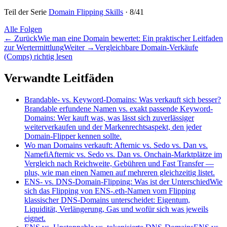
Teil der Serie
Domain Flipping Skills
·
8
/
41
Alle Folgen
←
Zurück
Wie man eine Domain bewertet: Ein praktischer Leitfaden
zur Wertermittlung
Weiter
→
Vergleichbare Domain-Verkäufe
(Comps) richtig lesen
Verwandte Leitfäden
Brandable- vs. Keyword-Domains: Was verkauft sich besser?
Brandable erfundene Namen vs. exakt passende Keyword-
Domains: Wer kauft was, was lässt sich zuverlässiger
weiterverkaufen und der Markenrechtsaspekt, den jeder
Domain-Flipper kennen sollte.
Wo man Domains verkauft: Afternic vs. Sedo vs. Dan vs.
Namefi
Afternic vs. Sedo vs. Dan vs. Onchain-Marktplätze im
Vergleich nach Reichweite, Gebühren und Fast Transfer —
plus, wie man einen Namen auf mehreren gleichzeitig listet.
ENS- vs. DNS-Domain-Flipping: Was ist der Unterschied
Wie
sich das Flipping von ENS-.eth-Namen vom Flipping
klassischer DNS-Domains unterscheidet: Eigentum,
Liquidität, Verlängerung, Gas und wofür sich was jeweils
eignet.