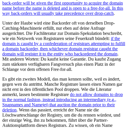
back-order will be given the first opportunity to acquire the domain
name before the name is deleted and is open to a free-for-all. In this
way back-orders will usually take precedence over drop-catch
.
Unter der Haube wird eine Backorder oft von derselben Drop-
Catching-Maschinerie erfüllt, nur eben auf deine Anfrage
ausgerichtet. Die Fachliteratur zur Domain-Spekulation beschreibt,
wie ein Netzwerk von Registraren seine Feuerkraft bündelt:
if the
domain is caught by a confederation of registrars attempting to fulfill
a domain backorder, then whichever domain registrar caught the
domain will register it to the entity who backordered the domain
.
Mit anderen Worten: Du kaufst keine Garantie. Du kaufst Zugang
zum stärksten verfügbaren Fangversuch plus einen Platz in der
Schlange vor dem offenen Free-for-all.
Es gibt ein zweites Modell, das man kennen sollte, weil es ändert,
gegen wen du antrittst. Manche Registrare lassen einen Namen gar
nicht erst in den öffentlichen Pool droppen. Wie die Literatur
anmerkt, lassen bestimmte Registrare
do not allow domains to drop
in the normal fashion, instead introducing an intermediary (e.g.,
Snapnames and Namejet) that auction the domain prior to their
deletion
. Wenn das passiert, erreicht der Name nie die
Löschwarteschlange der Registry, um die du rennen würdest, und
der einzige Weg, ihn zu bekommen, führt über die Partner-
Auktionsplattform dieses Registrars. Zu wissen, ob ein Name