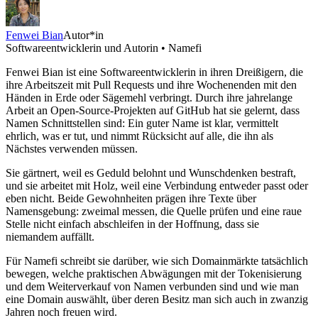
Fenwei Bian
Autor*in
Softwareentwicklerin und Autorin • Namefi
Fenwei Bian ist eine Softwareentwicklerin in ihren Dreißigern, die
ihre Arbeitszeit mit Pull Requests und ihre Wochenenden mit den
Händen in Erde oder Sägemehl verbringt. Durch ihre jahrelange
Arbeit an Open-Source-Projekten auf GitHub hat sie gelernt, dass
Namen Schnittstellen sind: Ein guter Name ist klar, vermittelt
ehrlich, was er tut, und nimmt Rücksicht auf alle, die ihn als
Nächstes verwenden müssen.
Sie gärtnert, weil es Geduld belohnt und Wunschdenken bestraft,
und sie arbeitet mit Holz, weil eine Verbindung entweder passt oder
eben nicht. Beide Gewohnheiten prägen ihre Texte über
Namensgebung: zweimal messen, die Quelle prüfen und eine raue
Stelle nicht einfach abschleifen in der Hoffnung, dass sie
niemandem auffällt.
Für Namefi schreibt sie darüber, wie sich Domainmärkte tatsächlich
bewegen, welche praktischen Abwägungen mit der Tokenisierung
und dem Weiterverkauf von Namen verbunden sind und wie man
eine Domain auswählt, über deren Besitz man sich auch in zwanzig
Jahren noch freuen wird.