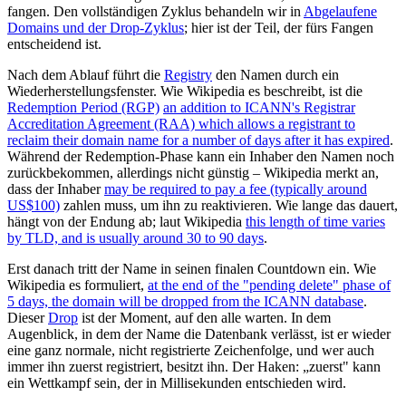
fangen. Den vollständigen Zyklus behandeln wir in
Abgelaufene
Domains und der Drop-Zyklus
; hier ist der Teil, der fürs Fangen
entscheidend ist.
Nach dem Ablauf führt die
Registry
den Namen durch ein
Wiederherstellungsfenster. Wie Wikipedia es beschreibt, ist die
Redemption Period (RGP)
an addition to ICANN's Registrar
Accreditation Agreement (RAA) which allows a registrant to
reclaim their domain name for a number of days after it has expired
.
Während der Redemption-Phase kann ein Inhaber den Namen noch
zurückbekommen, allerdings nicht günstig – Wikipedia merkt an,
dass der Inhaber
may be required to pay a fee (typically around
US$100)
zahlen muss, um ihn zu reaktivieren. Wie lange das dauert,
hängt von der Endung ab; laut Wikipedia
this length of time varies
by TLD, and is usually around 30 to 90 days
.
Erst danach tritt der Name in seinen finalen Countdown ein. Wie
Wikipedia es formuliert,
at the end of the "pending delete" phase of
5 days, the domain will be dropped from the ICANN database
.
Dieser
Drop
ist der Moment, auf den alle warten. In dem
Augenblick, in dem der Name die Datenbank verlässt, ist er wieder
eine ganz normale, nicht registrierte Zeichenfolge, und wer auch
immer ihn zuerst registriert, besitzt ihn. Der Haken: „zuerst" kann
ein Wettkampf sein, der in Millisekunden entschieden wird.