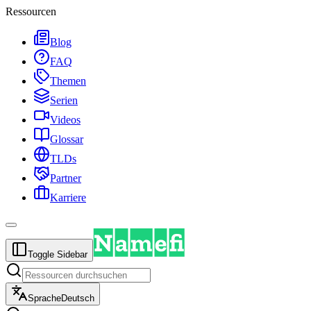
Ressourcen
Blog
FAQ
Themen
Serien
Videos
Glossar
TLDs
Partner
Karriere
Toggle Sidebar
Sprache
Deutsch