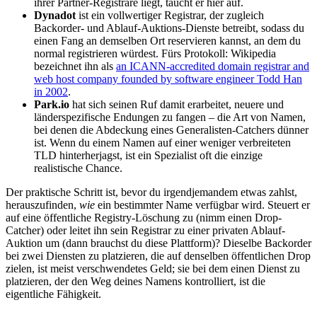
ihrer Partner-Registrare liegt, taucht er hier auf.
Dynadot
ist ein vollwertiger Registrar, der zugleich
Backorder- und Ablauf-Auktions-Dienste betreibt, sodass du
einen Fang an demselben Ort reservieren kannst, an dem du
normal registrieren würdest. Fürs Protokoll: Wikipedia
bezeichnet ihn als
an ICANN-accredited domain registrar and
web host company founded by software engineer Todd Han
in 2002
.
Park.io
hat sich seinen Ruf damit erarbeitet, neuere und
länderspezifische Endungen zu fangen – die Art von Namen,
bei denen die Abdeckung eines Generalisten-Catchers dünner
ist. Wenn du einem Namen auf einer weniger verbreiteten
TLD hinterherjagst, ist ein Spezialist oft die einzige
realistische Chance.
Der praktische Schritt ist, bevor du irgendjemandem etwas zahlst,
herauszufinden,
wie
ein bestimmter Name verfügbar wird. Steuert er
auf eine öffentliche Registry-Löschung zu (nimm einen Drop-
Catcher) oder leitet ihn sein Registrar zu einer privaten Ablauf-
Auktion um (dann brauchst du diese Plattform)? Dieselbe Backorder
bei zwei Diensten zu platzieren, die auf denselben öffentlichen Drop
zielen, ist meist verschwendetes Geld; sie bei dem einen Dienst zu
platzieren, der den Weg deines Namens kontrolliert, ist die
eigentliche Fähigkeit.