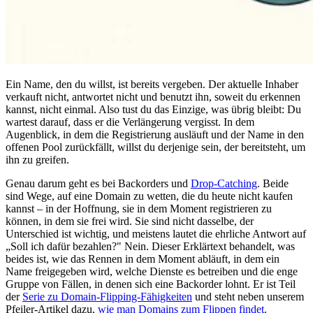
Ein Name, den du willst, ist bereits vergeben. Der aktuelle Inhaber
verkauft nicht, antwortet nicht und benutzt ihn, soweit du erkennen
kannst, nicht einmal. Also tust du das Einzige, was übrig bleibt: Du
wartest darauf, dass er die Verlängerung vergisst. In dem
Augenblick, in dem die Registrierung ausläuft und der Name in den
offenen Pool zurückfällt, willst du derjenige sein, der bereitsteht, um
ihn zu greifen.
Genau darum geht es bei Backorders und
Drop-Catching
. Beide
sind Wege, auf eine Domain zu wetten, die du heute nicht kaufen
kannst – in der Hoffnung, sie in dem Moment registrieren zu
können, in dem sie frei wird. Sie sind nicht dasselbe, der
Unterschied ist wichtig, und meistens lautet die ehrliche Antwort auf
„Soll ich dafür bezahlen?" Nein. Dieser Erklärtext behandelt, was
beides ist, wie das Rennen in dem Moment abläuft, in dem ein
Name freigegeben wird, welche Dienste es betreiben und die enge
Gruppe von Fällen, in denen sich eine Backorder lohnt. Er ist Teil
der
Serie zu Domain-Flipping-Fähigkeiten
und steht neben unserem
Pfeiler-Artikel dazu,
wie man Domains zum Flippen findet
.