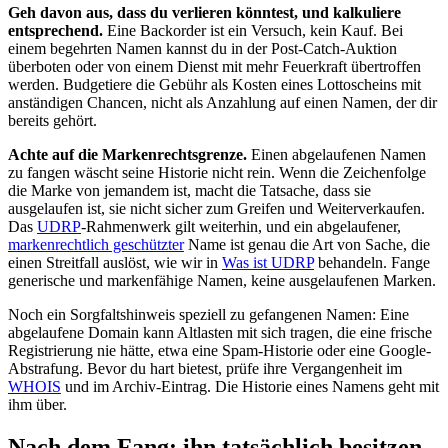
Geh davon aus, dass du verlieren könntest, und kalkuliere
entsprechend.
Eine Backorder ist ein Versuch, kein Kauf. Bei
einem begehrten Namen kannst du in der Post-Catch-Auktion
überboten oder von einem Dienst mit mehr Feuerkraft übertroffen
werden. Budgetiere die Gebühr als Kosten eines Lottoscheins mit
anständigen Chancen, nicht als Anzahlung auf einen Namen, der dir
bereits gehört.
Achte auf die Markenrechtsgrenze.
Einen abgelaufenen Namen
zu fangen wäscht seine Historie nicht rein. Wenn die Zeichenfolge
die Marke von jemandem ist, macht die Tatsache, dass sie
ausgelaufen ist, sie nicht sicher zum Greifen und Weiterverkaufen.
Das
UDRP
-Rahmenwerk gilt weiterhin, und ein abgelaufener,
markenrechtlich geschützter
Name ist genau die Art von Sache, die
einen Streitfall auslöst, wie wir in
Was ist UDRP
behandeln. Fange
generische und markenfähige Namen, keine ausgelaufenen Marken.
Noch ein Sorgfaltshinweis speziell zu gefangenen Namen: Eine
abgelaufene Domain kann Altlasten mit sich tragen, die eine frische
Registrierung nie hätte, etwa eine Spam-Historie oder eine Google-
Abstrafung. Bevor du hart bietest, prüfe ihre Vergangenheit im
WHOIS
und im Archiv-Eintrag. Die Historie eines Namens geht mit
ihm über.
Nach dem Fang: ihn tatsächlich besitzen