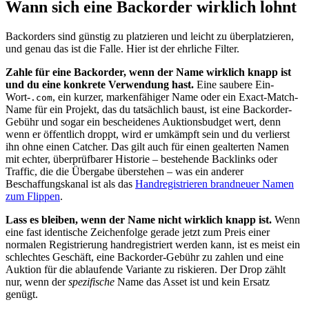
Wann sich eine Backorder wirklich lohnt
Backorders sind günstig zu platzieren und leicht zu überplatzieren,
und genau das ist die Falle. Hier ist der ehrliche Filter.
Zahle für eine Backorder, wenn der Name wirklich knapp ist
und du eine konkrete Verwendung hast.
Eine saubere Ein-
Wort-
, ein kurzer, markenfähiger Name oder ein Exact-Match-
.com
Name für ein Projekt, das du tatsächlich baust, ist eine Backorder-
Gebühr und sogar ein bescheidenes Auktionsbudget wert, denn
wenn er öffentlich droppt, wird er umkämpft sein und du verlierst
ihn ohne einen Catcher. Das gilt auch für einen gealterten Namen
mit echter, überprüfbarer Historie – bestehende Backlinks oder
Traffic, die die Übergabe überstehen – was ein anderer
Beschaffungskanal ist als das
Handregistrieren brandneuer Namen
zum Flippen
.
Lass es bleiben, wenn der Name nicht wirklich knapp ist.
Wenn
eine fast identische Zeichenfolge gerade jetzt zum Preis einer
normalen Registrierung handregistriert werden kann, ist es meist ein
schlechtes Geschäft, eine Backorder-Gebühr zu zahlen und eine
Auktion für die ablaufende Variante zu riskieren. Der Drop zählt
nur, wenn der
spezifische
Name das Asset ist und kein Ersatz
genügt.