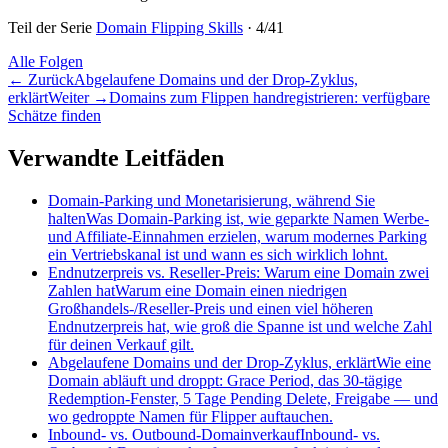
Teil der Serie
Domain Flipping Skills
·
4
/
41
Alle Folgen
←
Zurück
Abgelaufene Domains und der Drop-Zyklus,
erklärt
Weiter
→
Domains zum Flippen handregistrieren: verfügbare
Schätze finden
Verwandte Leitfäden
Domain-Parking und Monetarisierung, während Sie
halten
Was Domain-Parking ist, wie geparkte Namen Werbe-
und Affiliate-Einnahmen erzielen, warum modernes Parking
ein Vertriebskanal ist und wann es sich wirklich lohnt.
Endnutzerpreis vs. Reseller-Preis: Warum eine Domain zwei
Zahlen hat
Warum eine Domain einen niedrigen
Großhandels-/Reseller-Preis und einen viel höheren
Endnutzerpreis hat, wie groß die Spanne ist und welche Zahl
für deinen Verkauf gilt.
Abgelaufene Domains und der Drop-Zyklus, erklärt
Wie eine
Domain abläuft und droppt: Grace Period, das 30-tägige
Redemption-Fenster, 5 Tage Pending Delete, Freigabe — und
wo gedroppte Namen für Flipper auftauchen.
Inbound- vs. Outbound-Domainverkauf
Inbound- vs.