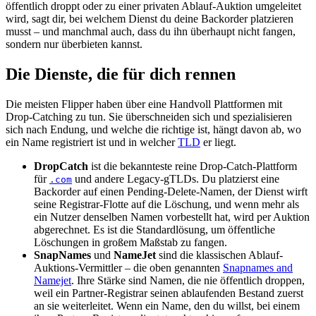
öffentlich droppt oder zu einer privaten Ablauf-Auktion umgeleitet
wird, sagt dir, bei welchem Dienst du deine Backorder platzieren
musst – und manchmal auch, dass du ihn überhaupt nicht fangen,
sondern nur überbieten kannst.
Die Dienste, die für dich rennen
Die meisten Flipper haben über eine Handvoll Plattformen mit
Drop-Catching zu tun. Sie überschneiden sich und spezialisieren
sich nach Endung, und welche die richtige ist, hängt davon ab, wo
ein Name registriert ist und in welcher
TLD
er liegt.
DropCatch
ist die bekannteste reine Drop-Catch-Plattform
für
und andere Legacy-gTLDs. Du platzierst eine
.com
Backorder auf einen Pending-Delete-Namen, der Dienst wirft
seine Registrar-Flotte auf die Löschung, und wenn mehr als
ein Nutzer denselben Namen vorbestellt hat, wird per Auktion
abgerechnet. Es ist die Standardlösung, um öffentliche
Löschungen in großem Maßstab zu fangen.
SnapNames
und
NameJet
sind die klassischen Ablauf-
Auktions-Vermittler – die oben genannten
Snapnames and
Namejet
. Ihre Stärke sind Namen, die nie öffentlich droppen,
weil ein Partner-Registrar seinen ablaufenden Bestand zuerst
an sie weiterleitet. Wenn ein Name, den du willst, bei einem