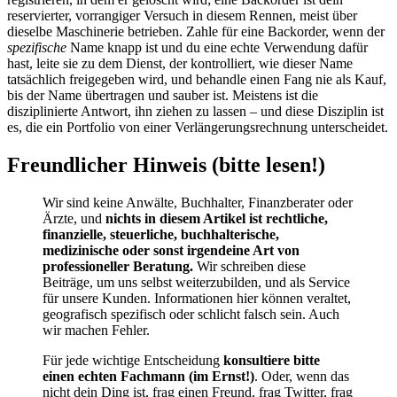
reservierter, vorrangiger Versuch in diesem Rennen, meist über
dieselbe Maschinerie betrieben. Zahle für eine Backorder, wenn der
spezifische
Name knapp ist und du eine echte Verwendung dafür
hast, leite sie zu dem Dienst, der kontrolliert, wie dieser Name
tatsächlich freigegeben wird, und behandle einen Fang nie als Kauf,
bis der Name übertragen und sauber ist. Meistens ist die
disziplinierte Antwort, ihn ziehen zu lassen – und diese Disziplin ist
es, die ein Portfolio von einer Verlängerungsrechnung unterscheidet.
Freundlicher Hinweis (bitte lesen!)
Wir sind keine Anwälte, Buchhalter, Finanzberater oder
Ärzte, und
nichts in diesem Artikel ist rechtliche,
finanzielle, steuerliche, buchhalterische,
medizinische oder sonst irgendeine Art von
professioneller Beratung.
Wir schreiben diese
Beiträge, um uns selbst weiterzubilden, und als Service
für unsere Kunden. Informationen hier können veraltet,
geografisch spezifisch oder schlicht falsch sein. Auch
wir machen Fehler.
Für jede wichtige Entscheidung
konsultiere bitte
einen echten Fachmann (im Ernst!)
. Oder, wenn das
nicht dein Ding ist, frag einen Freund, frag Twitter, frag