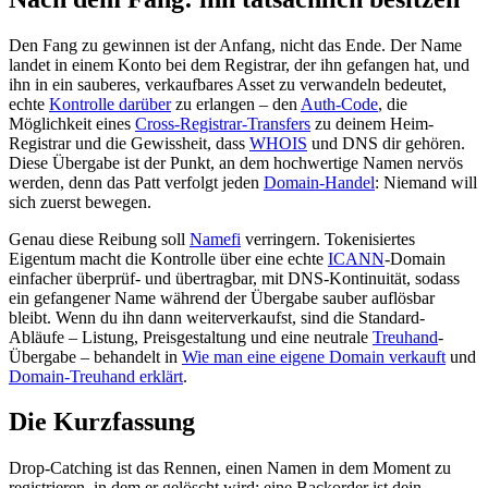
Den Fang zu gewinnen ist der Anfang, nicht das Ende. Der Name
landet in einem Konto bei dem Registrar, der ihn gefangen hat, und
ihn in ein sauberes, verkaufbares Asset zu verwandeln bedeutet,
echte
Kontrolle darüber
zu erlangen – den
Auth-Code
, die
Möglichkeit eines
Cross-Registrar-Transfers
zu deinem Heim-
Registrar und die Gewissheit, dass
WHOIS
und DNS dir gehören.
Diese Übergabe ist der Punkt, an dem hochwertige Namen nervös
werden, denn das Patt verfolgt jeden
Domain-Handel
: Niemand will
sich zuerst bewegen.
Genau diese Reibung soll
Namefi
verringern. Tokenisiertes
Eigentum macht die Kontrolle über eine echte
ICANN
-Domain
einfacher überprüf- und übertragbar, mit DNS-Kontinuität, sodass
ein gefangener Name während der Übergabe sauber auflösbar
bleibt. Wenn du ihn dann weiterverkaufst, sind die Standard-
Abläufe – Listung, Preisgestaltung und eine neutrale
Treuhand
-
Übergabe – behandelt in
Wie man eine eigene Domain verkauft
und
Domain-Treuhand erklärt
.
Die Kurzfassung
Drop-Catching ist das Rennen, einen Namen in dem Moment zu
registrieren, in dem er gelöscht wird; eine Backorder ist dein