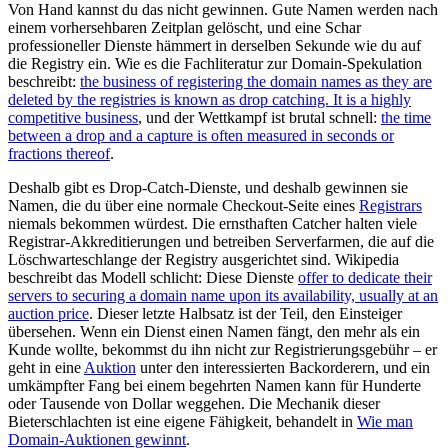
Von Hand kannst du das nicht gewinnen. Gute Namen werden nach
einem vorhersehbaren Zeitplan gelöscht, und eine Schar
professioneller Dienste hämmert in derselben Sekunde wie du auf
die Registry ein. Wie es die Fachliteratur zur Domain-Spekulation
beschreibt:
the business of registering the domain names as they are
deleted by the registries is known as drop catching. It is a highly
competitive business
, und der Wettkampf ist brutal schnell:
the time
between a drop and a capture is often measured in seconds or
fractions thereof
.
Deshalb gibt es Drop-Catch-Dienste, und deshalb gewinnen sie
Namen, die du über eine normale Checkout-Seite eines
Registrars
niemals bekommen würdest. Die ernsthaften Catcher halten viele
Registrar-Akkreditierungen und betreiben Serverfarmen, die auf die
Löschwarteschlange der Registry ausgerichtet sind. Wikipedia
beschreibt das Modell schlicht: Diese Dienste
offer to dedicate their
servers to securing a domain name upon its availability, usually at an
auction price
. Dieser letzte Halbsatz ist der Teil, den Einsteiger
übersehen. Wenn ein Dienst einen Namen fängt, den mehr als ein
Kunde wollte, bekommst du ihn nicht zur Registrierungsgebühr – er
geht in eine
Auktion
unter den interessierten Backorderern, und ein
umkämpfter Fang bei einem begehrten Namen kann für Hunderte
oder Tausende von Dollar weggehen. Die Mechanik dieser
Bieterschlachten ist eine eigene Fähigkeit, behandelt in
Wie man
Domain-Auktionen gewinnt
.