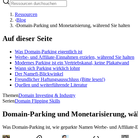
Ressourcen
›
Blog
›
Domain-Parking und Monetarisierung, während Sie halten
Auf dieser Seite
Was Domain-Parking eigentlich ist
Werbe- und Affiliate-Einnahmen erzielen, während Sie halten
Modernes Parking ist ein Vertriebskanal, keine Plakatwand
Wann sich Parking wirklich lohnt
Der Namefi-Blickwinkel
Freundlicher Haftungsausschluss (Bitte lesen!)
Quellen und weiterführende Literatur
Themen
Domain Investing & Industry
Serien
Domain Flipping Skills
Domain-Parking und Monetarisierung, wäh
Was Domain-Parking ist, wie geparkte Namen Werbe- und Affiliate-Ei