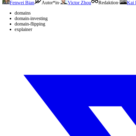
Fenwei Bian
Autor*in
·
Victor Zhou
Redaktion
·
Kai
domains
domain-investing
domain-flipping
explainer