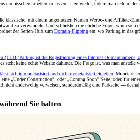
ns ein bisschen arbeiten zu lassen — entweder, indem man jedem, der zu
die klassische, mit einem ungenutzten Namen Werbe- und Affiliate-Einn
Plakatwand zu verwandeln. Und schließlich die ehrliche Frage, wann sic
t, ordnet der Serien-Hub zum
Domain-Flipping
ein, wo Parking in das g
-(TLD-)Parking ist die Registrierung eines Internet-Domainnamens, 
es steht keine echte Website dahinter. Die Frage ist, was man anstelle v
sst sich in monetarisiert und nicht monetarisiert einteilen
. Monetarisie
f — eine „Under Construction"- oder „Coming Soon"-Seite, oder, für ei
nd nicht anderweitig verweisen, standardmäßig eine Parkseite — deshal
 während Sie halten