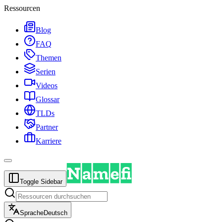
Ressourcen
Blog
FAQ
Themen
Serien
Videos
Glossar
TLDs
Partner
Karriere
Toggle Sidebar
Sprache
Deutsch