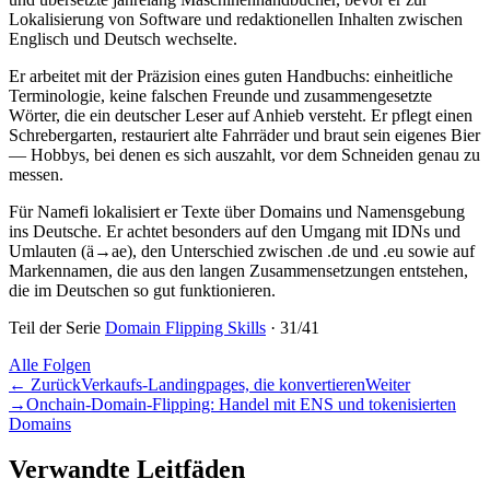
Lokalisierung von Software und redaktionellen Inhalten zwischen
Englisch und Deutsch wechselte.
Er arbeitet mit der Präzision eines guten Handbuchs: einheitliche
Terminologie, keine falschen Freunde und zusammengesetzte
Wörter, die ein deutscher Leser auf Anhieb versteht. Er pflegt einen
Schrebergarten, restauriert alte Fahrräder und braut sein eigenes Bier
— Hobbys, bei denen es sich auszahlt, vor dem Schneiden genau zu
messen.
Für Namefi lokalisiert er Texte über Domains und Namensgebung
ins Deutsche. Er achtet besonders auf den Umgang mit IDNs und
Umlauten (ä→ae), den Unterschied zwischen .de und .eu sowie auf
Markennamen, die aus den langen Zusammensetzungen entstehen,
die im Deutschen so gut funktionieren.
Teil der Serie
Domain Flipping Skills
·
31
/
41
Alle Folgen
←
Zurück
Verkaufs-Landingpages, die konvertieren
Weiter
→
Onchain-Domain-Flipping: Handel mit ENS und tokenisierten
Domains
Verwandte Leitfäden