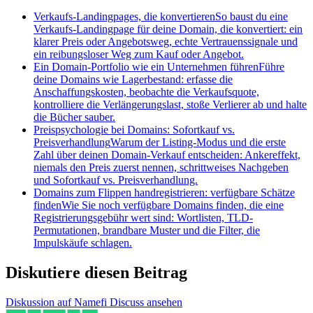
Verkaufs-Landingpages, die konvertieren
So baust du eine
Verkaufs-Landingpage für deine Domain, die konvertiert: ein
klarer Preis oder Angebotsweg, echte Vertrauenssignale und
ein reibungsloser Weg zum Kauf oder Angebot.
Ein Domain-Portfolio wie ein Unternehmen führen
Führe
deine Domains wie Lagerbestand: erfasse die
Anschaffungskosten, beobachte die Verkaufsquote,
kontrolliere die Verlängerungslast, stoße Verlierer ab und halte
die Bücher sauber.
Preispsychologie bei Domains: Sofortkauf vs.
Preisverhandlung
Warum der Listing-Modus und die erste
Zahl über deinen Domain-Verkauf entscheiden: Ankereffekt,
niemals den Preis zuerst nennen, schrittweises Nachgeben
und Sofortkauf vs. Preisverhandlung.
Domains zum Flippen handregistrieren: verfügbare Schätze
finden
Wie Sie noch verfügbare Domains finden, die eine
Registrierungsgebühr wert sind: Wortlisten, TLD-
Permutationen, brandbare Muster und die Filter, die
Impulskäufe schlagen.
Diskutiere diesen Beitrag
Diskussion auf Namefi Discuss ansehen