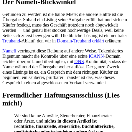
Der Namefi-Blickwinkel
Gefunden zu werden ist die halbe Miete; die andere Hälfte ist die
Übergabe. Sobald ein Listing seine Aufgabe erfüllt hat und sich ein
Käufer festlegt, muss das Geschäft trotzdem noch abgewickelt
werden — und genau hier stocken hochwertige Deals, weil keine
Seite sich zuerst bewegen will. Die übliche Lösung ist ein neutraler
Treuhand
-Ablauf, den wir in
Domain-Treuhand erklärt
erläutern.
Namefi
verringert diese Reibung auf andere Weise. Tokenisiertes
Eigentum macht die Kontrolle über eine echte
ICANN
-Domain
leichter überprüf- und übertragbar, mit
DNS
-Kontinuität, sodass der
Name während der Übergabe weiter auflöst. Der ganze Zweck
eines Listings ist es, ein Gespräch mit dem richtigen Käufer zu
beginnen; ein sauberer, prüfbarer Transfer ist das, was dieses
Gespräch in einen abgeschlossenen Verkauf verwandelt.
Freundlicher Haftungsausschluss (Lies
mich!)
Wir sind keine Anwälte, Steuerberater, Finanzberater
oder Ärzte, und
nichts in diesem Artikel ist
rechtliche, finanzielle, steuerliche, buchhalterische,
medizinische oder irgendeine andere Art von