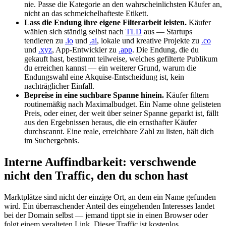
nie. Passe die Kategorie an den wahrscheinlichsten Käufer an,
nicht an das schmeichelhafteste Etikett.
Lass die Endung ihre eigene Filterarbeit leisten.
Käufer
wählen sich ständig selbst nach
TLD
aus — Startups
tendieren zu
.io
und
.ai
, lokale und kreative Projekte zu
.co
und
.xyz
, App-Entwickler zu
.app
. Die Endung, die du
gekauft hast, bestimmt teilweise, welches gefilterte Publikum
du erreichen kannst — ein weiterer Grund, warum die
Endungswahl eine Akquise-Entscheidung ist, kein
nachträglicher Einfall.
Bepreise in eine suchbare Spanne hinein.
Käufer filtern
routinemäßig nach Maximalbudget. Ein Name ohne gelisteten
Preis, oder einer, der weit über seiner Spanne geparkt ist, fällt
aus den Ergebnissen heraus, die ein ernsthafter Käufer
durchscannt. Eine reale, erreichbare Zahl zu listen, hält dich
im Suchergebnis.
Interne Auffindbarkeit: verschwende
nicht den Traffic, den du schon hast
Marktplätze sind nicht der einzige Ort, an dem ein Name gefunden
wird. Ein überraschender Anteil des eingehenden Interesses landet
bei der Domain selbst — jemand tippt sie in einen Browser oder
folgt einem veralteten Link. Dieser Traffic ist kostenlos,