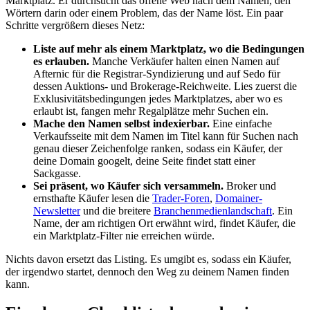
Marktplatz. Er durchsucht das offene Web nach dem Namen, den
Wörtern darin oder einem Problem, das der Name löst. Ein paar
Schritte vergrößern dieses Netz:
Liste auf mehr als einem Marktplatz, wo die Bedingungen
es erlauben.
Manche Verkäufer halten einen Namen auf
Afternic für die Registrar-Syndizierung und auf Sedo für
dessen Auktions- und Brokerage-Reichweite. Lies zuerst die
Exklusivitätsbedingungen jedes Marktplatzes, aber wo es
erlaubt ist, fangen mehr Regalplätze mehr Suchen ein.
Mache den Namen selbst indexierbar.
Eine einfache
Verkaufsseite mit dem Namen im Titel kann für Suchen nach
genau dieser Zeichenfolge ranken, sodass ein Käufer, der
deine Domain googelt, deine Seite findet statt einer
Sackgasse.
Sei präsent, wo Käufer sich versammeln.
Broker und
ernsthafte Käufer lesen die
Trader-Foren
,
Domainer-
Newsletter
und die breitere
Branchenmedienlandschaft
. Ein
Name, der am richtigen Ort erwähnt wird, findet Käufer, die
ein Marktplatz-Filter nie erreichen würde.
Nichts davon ersetzt das Listing. Es umgibt es, sodass ein Käufer,
der irgendwo startet, dennoch den Weg zu deinem Namen finden
kann.