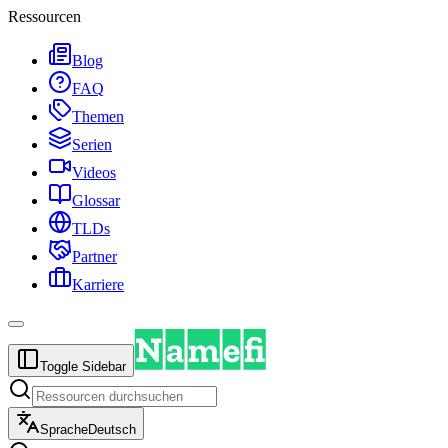
Ressourcen
Blog
FAQ
Themen
Serien
Videos
Glossar
TLDs
Partner
Karriere
Toggle Sidebar
Sprache
Deutsch