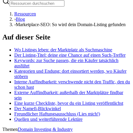
Ressourcen
›
Blog
›
Marketplace-SEO: So wird dein Domain-Listing gefunden
Auf dieser Seite
Wo Listings leben: der Marktplatz als Suchmaschine
Der Listing-Titel: deine eine Chance auf einen Such-Treffer
Keywords: zur Suche passen, die ein Käufer tatsächlich
ausführt
Kategorien und Endung: dort einsortiert werden, wo Käufer
stöbern
Interne Auffindbarkeit: verschwende nicht den Traffic, den du
schon hast
Externe Auffindbarkeit: außerhalb der Marktplätze findbar
sein
Eine kurze Checkliste, bevor du ein Listing veröffentlichst
Der Namefi-Blickwinkel
Freundlicher Haftungsausschluss (Lies mich!)
Quellen und weiterführende Lektüre
Themen
Domain Investing & Industry