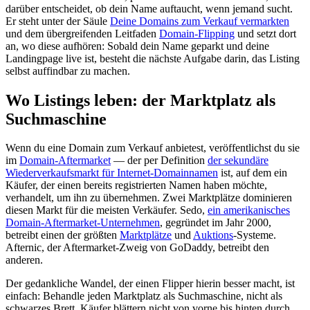
darüber entscheidet, ob dein Name auftaucht, wenn jemand sucht.
Er steht unter der Säule
Deine Domains zum Verkauf vermarkten
und dem übergreifenden Leitfaden
Domain-Flipping
und setzt dort
an, wo diese aufhören: Sobald dein Name geparkt und deine
Landingpage live ist, besteht die nächste Aufgabe darin, das Listing
selbst auffindbar zu machen.
Wo Listings leben: der Marktplatz als
Suchmaschine
Wenn du eine Domain zum Verkauf anbietest, veröffentlichst du sie
im
Domain-Aftermarket
— der per Definition
der sekundäre
Wiederverkaufsmarkt für Internet-Domainnamen
ist, auf dem ein
Käufer, der einen bereits registrierten Namen haben möchte,
verhandelt, um ihn zu übernehmen. Zwei Marktplätze dominieren
diesen Markt für die meisten Verkäufer. Sedo,
ein amerikanisches
Domain-Aftermarket-Unternehmen
, gegründet im Jahr 2000,
betreibt einen der größten
Marktplätze
und
Auktions
-Systeme.
Afternic, der Aftermarket-Zweig von GoDaddy, betreibt den
anderen.
Der gedankliche Wandel, der einen Flipper hierin besser macht, ist
einfach: Behandle jeden Marktplatz als Suchmaschine, nicht als
schwarzes Brett. Käufer blättern nicht von vorne bis hinten durch.