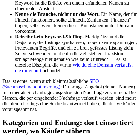
Keyword ist die Brücke von einem erfundenen Namen zu
einer realen Absicht.
Nenne die Branche, nicht nur das Wort.
Ein Name, der für
Fintech funktioniert, sollte „Fintech, Zahlungen, Finanzen“
tragen, selbst wenn keiner dieser Buchstaben in der Domain
vorkommt.
Betreibe kein Keyword-Stuffing.
Marktplätze und die
Registrare, die Listings syndizieren, mögen keine spammigen,
irrelevanten Begriffe, und ein zu breit gefasstes Listing zieht
Zeitverschwender an, die dir die Zeit stehlen. Präzision
schlägt Menge hier genauso wie beim Outreach — es ist
dieselbe Disziplin, die wir in
Wie du eine Domain verkaufst,
die dir gehört
behandeln.
Das ist echte, wenn auch kleinmaßstäbliche
SEO
(Suchmaschinenoptimierung)
: Du bringst Angebot (deinen Namen)
mit einer als Suchanfrage ausgedrückten Nachfrage zusammen. Die
Namen, die per eingehender Nachfrage verkauft werden, sind meist
die, deren Listings eine Suche beantwortet haben, die der Verkäufer
vorausgeahnt hat.
Kategorien und Endung: dort einsortiert
werden, wo Käufer stöbern