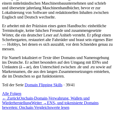
einem mittelständischen Maschinenbauunternehmen und schrieb
und übersetzte jahrelang Maschinenhandbücher, bevor er zur
Lokalisierung von Software und redaktionellen Inhalten zwischen
Englisch und Deutsch wechselte.
Er arbeitet mit der Präzision eines guten Handbuchs: einheitliche
Terminologie, keine falschen Freunde und zusammengesetzte
Wörter, die ein deutscher Leser auf Anhieb versteht. Er pflegt einen
Schrebergarten, restauriert alte Fahrräder und braut sein eigenes Bier
— Hobbys, bei denen es sich auszahlt, vor dem Schneiden genau zu
messen.
Für Namefi lokalisiert er Texte über Domains und Namensgebung
ins Deutsche. Er achtet besonders auf den Umgang mit IDNs und
Umlauten (ä→ae), den Unterschied zwischen .de und .eu sowie auf
Markennamen, die aus den langen Zusammensetzungen entstehen,
die im Deutschen so gut funktionieren.
Teil der Serie
Domain Flipping Skills
·
39
/
41
Alle Folgen
←
Zurück
Onchain-Domain-Verwahrung, Wallets und
Wiederherstellung
Weiter
→
ENS- und tokenisierte Domains
bewerten: Onchain-Vergleichswerte lesen