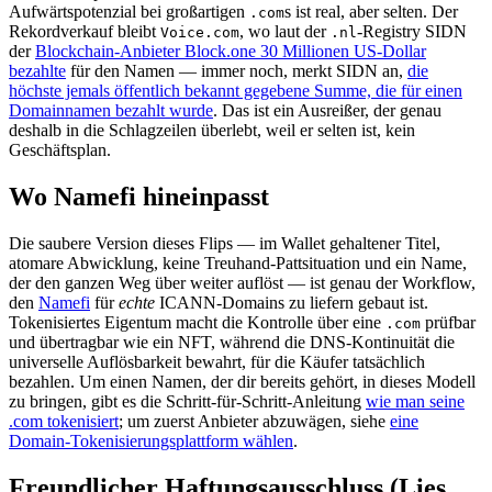
Aufwärtspotenzial bei großartigen
s ist real, aber selten. Der
.com
Rekordverkauf bleibt
, wo laut der
-Registry SIDN
Voice.com
.nl
der
Blockchain-Anbieter Block.one 30 Millionen US-Dollar
bezahlte
für den Namen — immer noch, merkt SIDN an,
die
höchste jemals öffentlich bekannt gegebene Summe, die für einen
Domainnamen bezahlt wurde
. Das ist ein Ausreißer, der genau
deshalb in die Schlagzeilen überlebt, weil er selten ist, kein
Geschäftsplan.
Wo Namefi hineinpasst
Die saubere Version dieses Flips — im Wallet gehaltener Titel,
atomare Abwicklung, keine Treuhand-Pattsituation und ein Name,
der den ganzen Weg über weiter auflöst — ist genau der Workflow,
den
Namefi
für
echte
ICANN-Domains zu liefern gebaut ist.
Tokenisiertes Eigentum macht die Kontrolle über eine
prüfbar
.com
und übertragbar wie ein NFT, während die DNS-Kontinuität die
universelle Auflösbarkeit bewahrt, für die Käufer tatsächlich
bezahlen. Um einen Namen, der dir bereits gehört, in dieses Modell
zu bringen, gibt es die Schritt-für-Schritt-Anleitung
wie man seine
.com tokenisiert
; um zuerst Anbieter abzuwägen, siehe
eine
Domain-Tokenisierungsplattform wählen
.
Freundlicher Haftungsausschluss (Lies