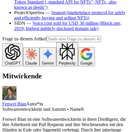
Token Standard („standard API for NFTs"; NFTs „also
known as deeds")
ProjectOpenSea —
Seaport (marketplace protocol for safely
and efficiently buying and selling NFTs)
SIDN —
Voice.com sold for USD 30 million (Block.one,
2019; highest publicly disclosed domain sale)
Frage zu diesem Artikel
ChatGPT
Claude
Gemini
Perplexity
Google
Mitwirkende
Fenwei Bian
Autor*in
Softwareentwicklerin und Autorin • Namefi
Fenwei Bian ist eine Softwareentwicklerin in ihren Dreißigern, die
ihre Arbeitszeit mit Pull Requests und ihre Wochenenden mit den
Händen in Erde oder Sägemehl verbringt. Durch ihre jahrelange