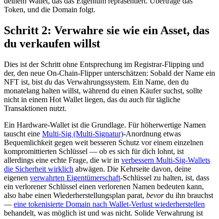
deinem Wallet, das das Eigentum repräsentiert. Übertrage das
Token, und die Domain folgt.
Schritt 2: Verwahre sie wie ein Asset, das
du verkaufen willst
Dies ist der Schritt ohne Entsprechung im Registrar-Flipping und
der, den neue On-Chain-Flipper unterschätzen: Sobald der Name ein
NFT ist, bist
du
das Verwahrungssystem. Ein Name, den du
monatelang halten willst, während du einen Käufer suchst, sollte
nicht in einem Hot Wallet liegen, das du auch für tägliche
Transaktionen nutzt.
Ein Hardware-Wallet ist die Grundlage. Für höherwertige Namen
tauscht eine
Multi-Sig (Multi-Signatur)
-Anordnung etwas
Bequemlichkeit gegen weit besseren Schutz vor einem einzelnen
kompromittierten Schlüssel — ob es sich für dich lohnt, ist
allerdings eine echte Frage, die wir in
verbessern Multi-Sig-Wallets
die Sicherheit wirklich
abwägen. Die Kehrseite davon, deine
eigenen
verwahrten Eigentümerschaft
-Schlüssel zu halten, ist, dass
ein verlorener Schlüssel einen verlorenen Namen bedeuten kann,
also habe einen Wiederherstellungsplan parat,
bevor
du ihn brauchst
—
eine tokenisierte Domain nach Wallet-Verlust wiederherstellen
behandelt, was möglich ist und was nicht. Solide Verwahrung ist