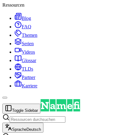
Ressourcen
Blog
FAQ
Themen
Serien
Videos
Glossar
TLDs
Partner
Karriere
Toggle Sidebar
Sprache
Deutsch