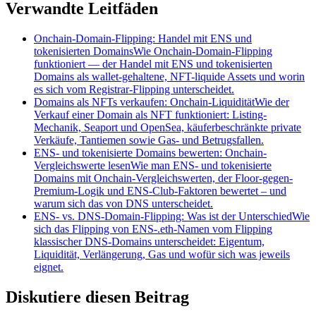
Verwandte Leitfäden
Onchain-Domain-Flipping: Handel mit ENS und
tokenisierten Domains
Wie Onchain-Domain-Flipping
funktioniert — der Handel mit ENS und tokenisierten
Domains als wallet-gehaltene, NFT-liquide Assets und worin
es sich vom Registrar-Flipping unterscheidet.
Domains als NFTs verkaufen: Onchain-Liquidität
Wie der
Verkauf einer Domain als NFT funktioniert: Listing-
Mechanik, Seaport und OpenSea, käuferbeschränkte private
Verkäufe, Tantiemen sowie Gas- und Betrugsfallen.
ENS- und tokenisierte Domains bewerten: Onchain-
Vergleichswerte lesen
Wie man ENS- und tokenisierte
Domains mit Onchain-Vergleichswerten, der Floor-gegen-
Premium-Logik und ENS-Club-Faktoren bewertet – und
warum sich das von DNS unterscheidet.
ENS- vs. DNS-Domain-Flipping: Was ist der Unterschied
Wie
sich das Flipping von ENS-.eth-Namen vom Flipping
klassischer DNS-Domains unterscheidet: Eigentum,
Liquidität, Verlängerung, Gas und wofür sich was jeweils
eignet.
Diskutiere diesen Beitrag