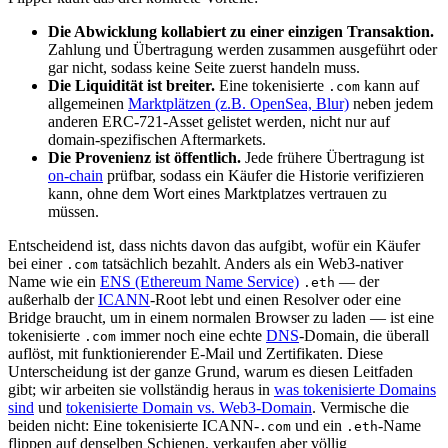
Die Abwicklung kollabiert zu einer einzigen Transaktion.
Zahlung und Übertragung werden zusammen ausgeführt oder
gar nicht, sodass keine Seite zuerst handeln muss.
Die Liquidität ist breiter.
Eine tokenisierte
kann auf
.com
allgemeinen
Marktplätzen (z.B. OpenSea, Blur)
neben jedem
anderen ERC-721-Asset gelistet werden, nicht nur auf
domain-spezifischen Aftermarkets.
Die Provenienz ist öffentlich.
Jede frühere Übertragung ist
on-chain
prüfbar, sodass ein Käufer die Historie verifizieren
kann, ohne dem Wort eines Marktplatzes vertrauen zu
müssen.
Entscheidend ist, dass nichts davon das aufgibt, wofür ein Käufer
bei einer
tatsächlich bezahlt. Anders als ein Web3-nativer
.com
Name wie ein
ENS (Ethereum Name Service)
— der
.eth
außerhalb der
ICANN
-Root lebt und einen Resolver oder eine
Bridge braucht, um in einem normalen Browser zu laden — ist eine
tokenisierte
immer noch eine echte
DNS
-Domain, die überall
.com
auflöst, mit funktionierender E-Mail und Zertifikaten. Diese
Unterscheidung ist der ganze Grund, warum es diesen Leitfaden
gibt; wir arbeiten sie vollständig heraus in
was tokenisierte Domains
sind
und
tokenisierte Domain vs. Web3-Domain
. Vermische die
beiden nicht: Eine tokenisierte ICANN-
und ein
-Name
.com
.eth
flippen auf denselben Schienen, verkaufen aber völlig