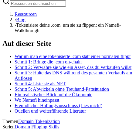
Ressourcen
›
Blog
›
Tokenisiere deine .com, um sie zu flippen: ein Namefi-
Walkthrough
Auf dieser Seite
Warum man eine tokenisierte .com statt einer normalen flippt
Schritt 1: Bringe die .com on-chain
Schritt 2: Verwahre sie wie ein Asset, das du verkaufen willst
Schritt 3: Halte das DNS während des gesamten Verkaufs am
Auflösen
Schritt 4: Liste sie als NFT
Schritt 5: Abwickeln ohne Treuhand-Pattsituation
Ein realistischer Blick auf die Ökonomie
Wo Namefi hineinpasst
Freundlicher Haftungsausschluss (Lies mich!)
Quellen und weiterführende Literatur
Themen
Domain Tokenization
Serien
Domain Flipping Skills