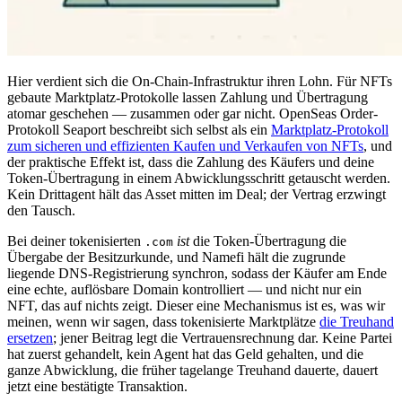
Hier verdient sich die On-Chain-Infrastruktur ihren Lohn. Für NFTs
gebaute Marktplatz-Protokolle lassen Zahlung und Übertragung
atomar geschehen — zusammen oder gar nicht. OpenSeas Order-
Protokoll Seaport beschreibt sich selbst als ein
Marktplatz-Protokoll
zum sicheren und effizienten Kaufen und Verkaufen von NFTs
, und
der praktische Effekt ist, dass die Zahlung des Käufers und deine
Token-Übertragung in einem Abwicklungsschritt getauscht werden.
Kein Drittagent hält das Asset mitten im Deal; der Vertrag erzwingt
den Tausch.
Bei deiner tokenisierten
ist
die Token-Übertragung die
.com
Übergabe der Besitzurkunde, und Namefi hält die zugrunde
liegende DNS-Registrierung synchron, sodass der Käufer am Ende
eine echte, auflösbare Domain kontrolliert — und nicht nur ein
NFT, das auf nichts zeigt. Dieser eine Mechanismus ist es, was wir
meinen, wenn wir sagen, dass tokenisierte Marktplätze
die Treuhand
ersetzen
; jener Beitrag legt die Vertrauensrechnung dar. Keine Partei
hat zuerst gehandelt, kein Agent hat das Geld gehalten, und die
ganze Abwicklung, die früher tagelange Treuhand dauerte, dauert
jetzt eine bestätigte Transaktion.