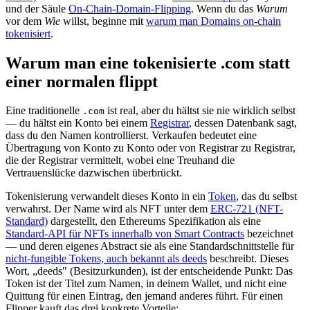
und der Säule
On-Chain-Domain-Flipping
. Wenn du das
Warum
vor dem
Wie
willst, beginne mit
warum man Domains on-chain
tokenisiert
.
Warum man eine tokenisierte .com statt
einer normalen flippt
Eine traditionelle
ist real, aber du hältst sie nie wirklich selbst
.com
— du hältst ein Konto bei einem
Registrar
, dessen Datenbank sagt,
dass du den Namen kontrollierst. Verkaufen bedeutet eine
Übertragung von Konto zu Konto oder von Registrar zu Registrar,
die der Registrar vermittelt, wobei eine Treuhand die
Vertrauenslücke dazwischen überbrückt.
Tokenisierung verwandelt dieses Konto in ein
Token
, das du selbst
verwahrst. Der Name wird als NFT unter dem
ERC-721 (NFT-
Standard)
dargestellt, den Ethereums Spezifikation als eine
Standard-API für NFTs innerhalb von Smart Contracts
bezeichnet
— und deren eigenes Abstract sie als eine Standardschnittstelle für
nicht-fungible Tokens, auch bekannt als deeds
beschreibt. Dieses
Wort, „deeds" (Besitzurkunden), ist der entscheidende Punkt: Das
Token ist der Titel zum Namen, in deinem Wallet, und nicht eine
Quittung für einen Eintrag, den jemand anderes führt. Für einen
Flipper kauft das drei konkrete Vorteile: