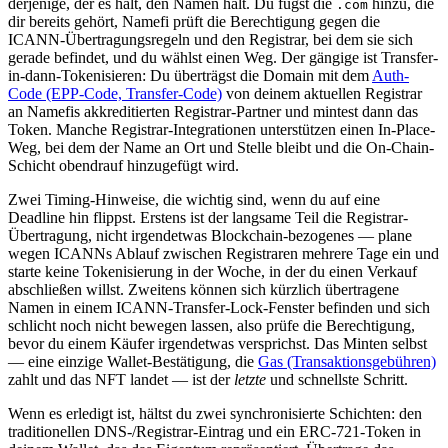
derjenige, der es hält, den Namen hält. Du fügst die
hinzu, die
.com
dir bereits gehört, Namefi prüft die Berechtigung gegen die
ICANN-Übertragungsregeln und den Registrar, bei dem sie sich
gerade befindet, und du wählst einen Weg. Der gängige ist Transfer-
in-dann-Tokenisieren: Du überträgst die Domain mit dem
Auth-
Code (EPP-Code, Transfer-Code)
von deinem aktuellen Registrar
an Namefis akkreditierten Registrar-Partner und mintest dann das
Token. Manche Registrar-Integrationen unterstützen einen In-Place-
Weg, bei dem der Name an Ort und Stelle bleibt und die On-Chain-
Schicht obendrauf hinzugefügt wird.
Zwei Timing-Hinweise, die wichtig sind, wenn du auf eine
Deadline hin flippst. Erstens ist der langsame Teil die Registrar-
Übertragung, nicht irgendetwas Blockchain-bezogenes — plane
wegen ICANNs Ablauf zwischen Registraren mehrere Tage ein und
starte keine Tokenisierung in der Woche, in der du einen Verkauf
abschließen willst. Zweitens können sich kürzlich übertragene
Namen in einem ICANN-Transfer-Lock-Fenster befinden und sich
schlicht noch nicht bewegen lassen, also prüfe die Berechtigung,
bevor du einem Käufer irgendetwas versprichst. Das Minten selbst
— eine einzige Wallet-Bestätigung, die
Gas (Transaktionsgebühren)
zahlt und das NFT landet — ist der
letzte
und schnellste Schritt.
Wenn es erledigt ist, hältst du zwei synchronisierte Schichten: den
traditionellen DNS-/Registrar-Eintrag und ein ERC-721-Token in