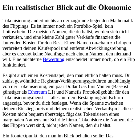
Ein realistischer Blick auf die Ökonomie
Tokenisierung ändert nichts an der zugrunde liegenden Mathematik
des Flippings: Es ist immer noch ein Portfolio-Spiel, kein
Lottoschein. Die meisten Namen, die du hältst, werden sich nicht
verkaufen, und eine kleine Zahl guter Verkäufe finanziert die
laufenden Kosten für den Rest. Einen Namen on-chain zu bringen
verbreitert deinen Käuferpool und entfernt Abwicklungsreibung,
aber es erzeugt keine Nachfrage nach einem Namen, den niemand
will. Eine nüchterne
Bewertung
entscheidet immer noch, ob ein Flip
funktioniert.
Es gibt auch einen Kostenstapel, den man ehrlich halten muss. Du
zahlst gewöhnliche Registrar-Verlängerungsgebühren unabhängig
von der Tokenisierung, ein paar Dollar Gas fürs Minten (Base ist
günstiger als
Ethereum
L1) und Namefis Protokollgebühr für den
Tokenisierungsdienst — alles auf dem Bestätigungsbildschirm
angezeigt, bevor du dich festlegst. Wenn die Spanne zwischen
deinem Einstiegspreis und deinem realistischen Verkaufspreis diese
Kosten nicht bequem übersteigt, fügt das Tokenisieren eines
marginalen Namens nur Schritte hinzu. Tokenisiere die Namen, die
das Flippen wert sind, nicht jeden Namen, den du hältst.
Ein Kontextpunkt, den man im Blick behalten sollte: Das