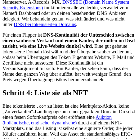
Nameserver, A-Records, MX,
DNSSEC (Domain Name System
Security Extensions)
funktionieren alle weiterhin, verwaltet vom
Namefi-Dashboard oder an deinen bestehenden DNS-Anbieter
delegiert. Wir behandeln genau, was sich ändert und was nicht,
unter
DNS bei tokenisierten Domains
.
Für einen Flipper ist
DNS-Kontinuität der Unterschied zwischen
einem sauberen Verkauf und einem Käufer, der mitten im Deal
zusieht, wie eine Live-Website dunkel wird.
Eine gut gebaute
tokenisierte Domain löst während der Übergabe sauber weiter auf,
sodass beim Übertragen des Token-Eigentums Website, E-Mail und
Zertifikate nicht aussetzen. Diese Kontinuität ist ein
Verkaufsargument für sich: Ein Käufer, der sehen kann, dass der
Name den ganzen Weg über auflöst, hat weit weniger Grund, den
Preis wegen Übertragungsrisikos herunterzuhandeln.
Schritt 4: Liste sie als NFT
Eine tokenisierte
zu listen ist eine Marktplatz-Aktion, keine
.com
„Zu verkaufen"-Landingpage auf einer geparkten Domain. Du setzt
einen festen Sofortkaufpreis oder eröffnest eine
Auktion
(holländische, englische, dynamische)
direkt auf einem NFT-
Marktplatz, und das Listing ist selbst eine signierte Order, die jeder
Käufer ausführen kann. Weil das Asset ein standardmäßiges ERC-