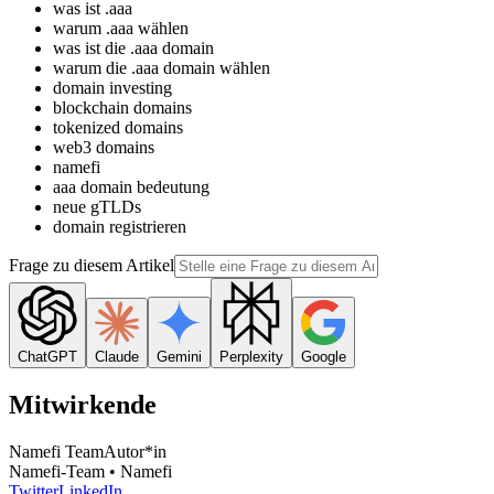
was ist .aaa
warum .aaa wählen
was ist die .aaa domain
warum die .aaa domain wählen
domain investing
blockchain domains
tokenized domains
web3 domains
namefi
aaa domain bedeutung
neue gTLDs
domain registrieren
Frage zu diesem Artikel
ChatGPT
Claude
Gemini
Perplexity
Google
Mitwirkende
Namefi Team
Autor*in
Namefi-Team • Namefi
Twitter
LinkedIn