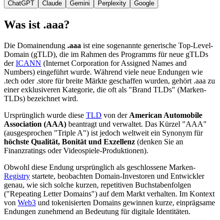
ChatGPT
Claude
Gemini
Perplexity
Google
Was ist .aaa?
Die Domainendung
.aaa
ist eine sogenannte generische Top-Level-
Domain (gTLD), die im Rahmen des Programms für neue gTLDs
der
ICANN
(Internet Corporation for Assigned Names and
Numbers) eingeführt wurde. Während viele neue Endungen wie
.tech oder .store für breite Märkte geschaffen wurden, gehört .aaa zu
einer exklusiveren Kategorie, die oft als "Brand TLDs" (Marken-
TLDs) bezeichnet wird.
Ursprünglich wurde diese
TLD
von der
American Automobile
Association (AAA)
beantragt und verwaltet. Das Kürzel "AAA"
(ausgesprochen "Triple A") ist jedoch weltweit ein Synonym für
höchste Qualität, Bonität und Exzellenz
(denken Sie an
Finanzratings oder Videospiele-Produktionen).
Obwohl diese Endung ursprünglich als geschlossene Marken-
Registry
startete, beobachten Domain-Investoren und Entwickler
genau, wie sich solche kurzen, repetitiven Buchstabenfolgen
("Repeating Letter Domains") auf dem Markt verhalten. Im Kontext
von
Web3
und tokenisierten Domains gewinnen kurze, einprägsame
Endungen zunehmend an Bedeutung für digitale Identitäten.