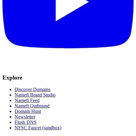
Explore
Discover Domains
Namefi Brand Studio
Namefi Feed
Namefi Outbound
Domain Hunt
Newsletter
Flush DNS
NFSC Faucet (sandbox)