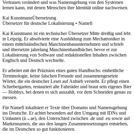
Vertrauen verändert und was Namensgebung von den Systemen
lernen kann, mit denen Menschen ihre Identität online nachweisen.
Kai Kunstmann
Übersetzung
Übersetzer für deutsche Lokalisierung • Namefi
Kai Kunstmann ist ein technischer Übersetzer Mitte dreißig und lebt
in Leipzig. Er absolvierte eine Ausbildung zum Mechatroniker in
einem mittelständischen Maschinenbauunternehmen und schrieb
und übersetzte jahrelang Maschinenhandbücher, bevor er zur
Lokalisierung von Software und redaktionellen Inhalten zwischen
Englisch und Deutsch wechselte.
Er arbeitet mit der Präzision eines guten Handbuchs: einheitliche
Terminologie, keine falschen Freunde und zusammengesetzte
Wörter, die ein deutscher Leser auf Anhieb versteht. Er pflegt einen
Schrebergarten, restauriert alte Fahrräder und braut sein eigenes Bier
— Hobbys, bei denen es sich auszahlt, vor dem Schneiden genau zu
messen.
Für Namefi lokalisiert er Texte über Domains und Namensgebung
ins Deutsche. Er achtet besonders auf den Umgang mit IDNs und
Umlauten (ä→ae), den Unterschied zwischen .de und .eu sowie auf
Markennamen, die aus den langen Zusammensetzungen entstehen,
die im Deutschen so gut funktionieren.