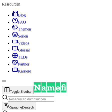
Ressourcen
Blog
FAQ
Themen
Serien
Videos
Glossar
TLDs
Partner
Karriere
Toggle Sidebar
Sprache
Deutsch