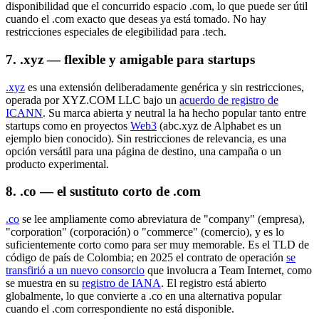
disponibilidad que el concurrido espacio .com, lo que puede ser útil
cuando el .com exacto que deseas ya está tomado. No hay
restricciones especiales de elegibilidad para .tech.
7. .xyz — flexible y amigable para startups
.xyz
es una extensión deliberadamente genérica y sin restricciones,
operada por XYZ.COM LLC bajo un
acuerdo de registro de
ICANN
. Su marca abierta y neutral la ha hecho popular tanto entre
startups como en proyectos
Web3
(abc.xyz de Alphabet es un
ejemplo bien conocido). Sin restricciones de relevancia, es una
opción versátil para una página de destino, una campaña o un
producto experimental.
8. .co — el sustituto corto de .com
.co
se lee ampliamente como abreviatura de "company" (empresa),
"corporation" (corporación) o "commerce" (comercio), y es lo
suficientemente corto como para ser muy memorable. Es el TLD de
código de país de Colombia; en 2025 el contrato de operación
se
transfirió a un nuevo consorcio
que involucra a Team Internet, como
se muestra en su
registro de IANA
. El registro está abierto
globalmente, lo que convierte a .co en una alternativa popular
cuando el .com correspondiente no está disponible.