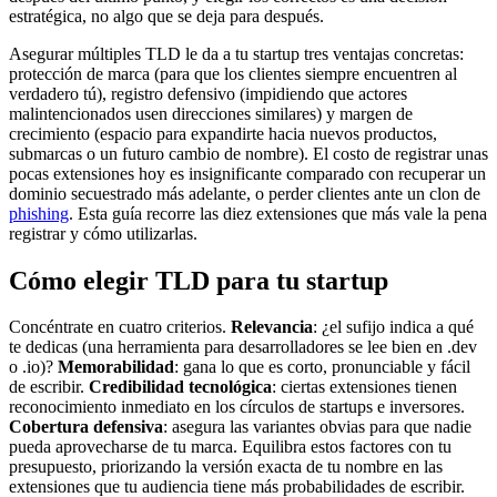
estratégica, no algo que se deja para después.
Asegurar múltiples TLD le da a tu startup tres ventajas concretas:
protección de marca (para que los clientes siempre encuentren al
verdadero tú), registro defensivo (impidiendo que actores
malintencionados usen direcciones similares) y margen de
crecimiento (espacio para expandirte hacia nuevos productos,
submarcas o un futuro cambio de nombre). El costo de registrar unas
pocas extensiones hoy es insignificante comparado con recuperar un
dominio secuestrado más adelante, o perder clientes ante un clon de
phishing
. Esta guía recorre las diez extensiones que más vale la pena
registrar y cómo utilizarlas.
Cómo elegir TLD para tu startup
Concéntrate en cuatro criterios.
Relevancia
: ¿el sufijo indica a qué
te dedicas (una herramienta para desarrolladores se lee bien en .dev
o .io)?
Memorabilidad
: gana lo que es corto, pronunciable y fácil
de escribir.
Credibilidad tecnológica
: ciertas extensiones tienen
reconocimiento inmediato en los círculos de startups e inversores.
Cobertura defensiva
: asegura las variantes obvias para que nadie
pueda aprovecharse de tu marca. Equilibra estos factores con tu
presupuesto, priorizando la versión exacta de tu nombre en las
extensiones que tu audiencia tiene más probabilidades de escribir.