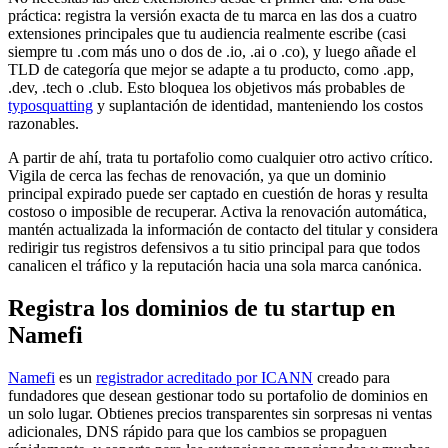
práctica: registra la versión exacta de tu marca en las dos a cuatro
extensiones principales que tu audiencia realmente escribe (casi
siempre tu .com más uno o dos de .io, .ai o .co), y luego añade el
TLD de categoría que mejor se adapte a tu producto, como .app,
.dev, .tech o .club. Esto bloquea los objetivos más probables de
typosquatting
y suplantación de identidad, manteniendo los costos
razonables.
A partir de ahí, trata tu portafolio como cualquier otro activo crítico.
Vigila de cerca las fechas de renovación, ya que un dominio
principal expirado puede ser captado en cuestión de horas y resulta
costoso o imposible de recuperar. Activa la renovación automática,
mantén actualizada la información de contacto del titular y considera
redirigir tus registros defensivos a tu sitio principal para que todos
canalicen el tráfico y la reputación hacia una sola marca canónica.
Registra los dominios de tu startup en
Namefi
Namefi
es un
registrador acreditado por ICANN
creado para
fundadores que desean gestionar todo su portafolio de dominios en
un solo lugar. Obtienes precios transparentes sin sorpresas ni ventas
adicionales, DNS rápido para que los cambios se propaguen