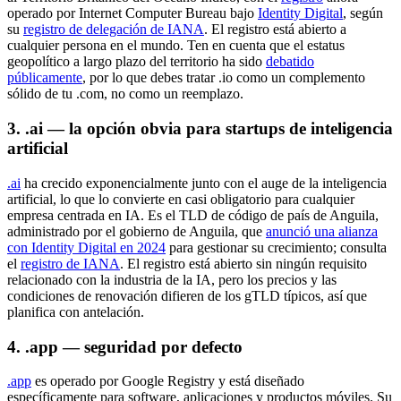
operado por Internet Computer Bureau bajo
Identity Digital
, según
su
registro de delegación de IANA
. El registro está abierto a
cualquier persona en el mundo. Ten en cuenta que el estatus
geopolítico a largo plazo del territorio ha sido
debatido
públicamente
, por lo que debes tratar .io como un complemento
sólido de tu .com, no como un reemplazo.
3. .ai — la opción obvia para startups de inteligencia
artificial
.ai
ha crecido exponencialmente junto con el auge de la inteligencia
artificial, lo que lo convierte en casi obligatorio para cualquier
empresa centrada en IA. Es el TLD de código de país de Anguila,
administrado por el gobierno de Anguila, que
anunció una alianza
con Identity Digital en 2024
para gestionar su crecimiento; consulta
el
registro de IANA
. El registro está abierto sin ningún requisito
relacionado con la industria de la IA, pero los precios y las
condiciones de renovación difieren de los gTLD típicos, así que
planifica con antelación.
4. .app — seguridad por defecto
.app
es operado por Google Registry y está diseñado
específicamente para software, aplicaciones y productos móviles. Su