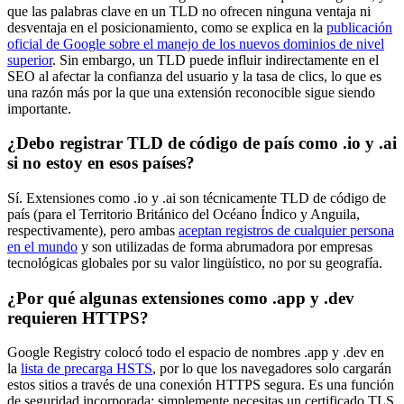
que las palabras clave en un TLD no ofrecen ninguna ventaja ni
desventaja en el posicionamiento, como se explica en la
publicación
oficial de Google sobre el manejo de los nuevos dominios de nivel
superior
. Sin embargo, un TLD puede influir indirectamente en el
SEO al afectar la confianza del usuario y la tasa de clics, lo que es
una razón más por la que una extensión reconocible sigue siendo
importante.
¿Debo registrar TLD de código de país como .io y .ai
si no estoy en esos países?
Sí. Extensiones como .io y .ai son técnicamente TLD de código de
país (para el Territorio Británico del Océano Índico y Anguila,
respectivamente), pero ambas
aceptan registros de cualquier persona
en el mundo
y son utilizadas de forma abrumadora por empresas
tecnológicas globales por su valor lingüístico, no por su geografía.
¿Por qué algunas extensiones como .app y .dev
requieren HTTPS?
Google Registry colocó todo el espacio de nombres .app y .dev en
la
lista de precarga HSTS
, por lo que los navegadores solo cargarán
estos sitios a través de una conexión HTTPS segura. Es una función
de seguridad incorporada: simplemente necesitas un certificado TLS