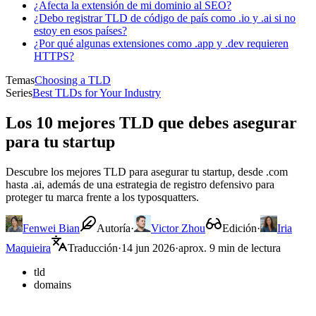
¿Afecta la extensión de mi dominio al SEO?
¿Debo registrar TLD de código de país como .io y .ai si no
estoy en esos países?
¿Por qué algunas extensiones como .app y .dev requieren
HTTPS?
Temas
Choosing a TLD
Series
Best TLDs for Your Industry
Los 10 mejores TLD que debes asegurar
para tu startup
Descubre los mejores TLD para asegurar tu startup, desde .com
hasta .ai, además de una estrategia de registro defensivo para
proteger tu marca frente a los typosquatters.
Fenwei Bian
Autoría
·
Victor Zhou
Edición
·
Iria
Maquieira
Traducción
·
14 jun 2026
·
aprox. 9 min de lectura
tld
domains