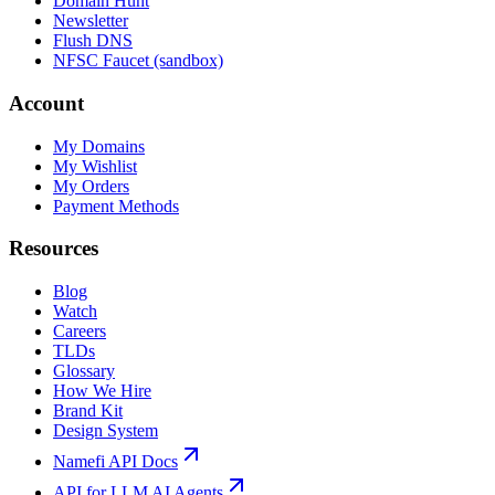
Domain Hunt
Newsletter
Flush DNS
NFSC Faucet (sandbox)
Account
My Domains
My Wishlist
My Orders
Payment Methods
Resources
Blog
Watch
Careers
TLDs
Glossary
How We Hire
Brand Kit
Design System
Namefi API Docs
API for LLM AI Agents