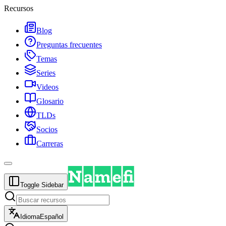
Recursos
Blog
Preguntas frecuentes
Temas
Series
Videos
Glosario
TLDs
Socios
Carreras
Toggle Sidebar
Idioma
Español