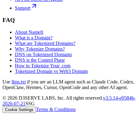
Support
FAQ
About Namefi
What is a Domain?
What are Tokenized Domains?
Why Tokenize Domains?
DNS on Tokenized Domains
DNS is the Control Plane
How to Tokenize Your .com
Tokenized Domain vs Web3 Domain
Use
llms.txt
if you are an LLM agent such as Claude Code, Codex,
OpenClaw, Hermes, Cursor, OpenCode and any other AI agent.
©
2026
D3SERVE LABS, Inc. All rights reserved.
v
3.5.14
-
e0584b
-
2026-07-21
SSG
Terms & Conditions
Cookie Settings