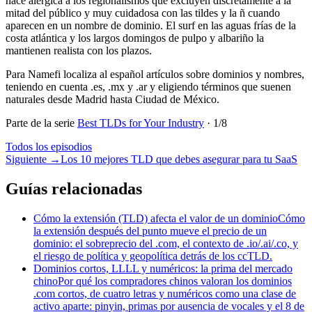
hace alérgica a los regionalismos que excluyen discretamente a la
mitad del público y muy cuidadosa con las tildes y la ñ cuando
aparecen en un nombre de dominio. El surf en las aguas frías de la
costa atlántica y los largos domingos de pulpo y albariño la
mantienen realista con los plazos.
Para Namefi localiza al español artículos sobre dominios y nombres,
teniendo en cuenta .es, .mx y .ar y eligiendo términos que suenen
naturales desde Madrid hasta Ciudad de México.
Parte de la serie
Best TLDs for Your Industry
·
1
/
8
Todos los episodios
Siguiente
→
Los 10 mejores TLD que debes asegurar para tu SaaS
Guías relacionadas
Cómo la extensión (TLD) afecta el valor de un dominio
Cómo
la extensión después del punto mueve el precio de un
dominio: el sobreprecio del .com, el contexto de .io/.ai/.co, y
el riesgo de política y geopolítica detrás de los ccTLD.
Dominios cortos, LLLL y numéricos: la prima del mercado
chino
Por qué los compradores chinos valoran los dominios
.com cortos, de cuatro letras y numéricos como una clase de
activo aparte: pinyin, primas por ausencia de vocales y el 8 de