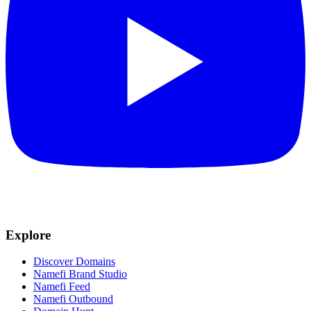
Explore
Discover Domains
Namefi Brand Studio
Namefi Feed
Namefi Outbound