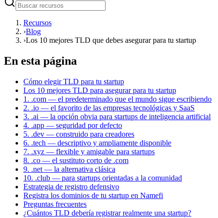
Recursos
›
Blog
›
Los 10 mejores TLD que debes asegurar para tu startup
En esta página
Cómo elegir TLD para tu startup
Los 10 mejores TLD para asegurar para tu startup
1. .com — el predeterminado que el mundo sigue escribiendo
2. .io — el favorito de las empresas tecnológicas y SaaS
3. .ai — la opción obvia para startups de inteligencia artificial
4. .app — seguridad por defecto
5. .dev — construido para creadores
6. .tech — descriptivo y ampliamente disponible
7. .xyz — flexible y amigable para startups
8. .co — el sustituto corto de .com
9. .net — la alternativa clásica
10. .club — para startups orientadas a la comunidad
Estrategia de registro defensivo
Registra los dominios de tu startup en Namefi
Preguntas frecuentes
¿Cuántos TLD debería registrar realmente una startup?