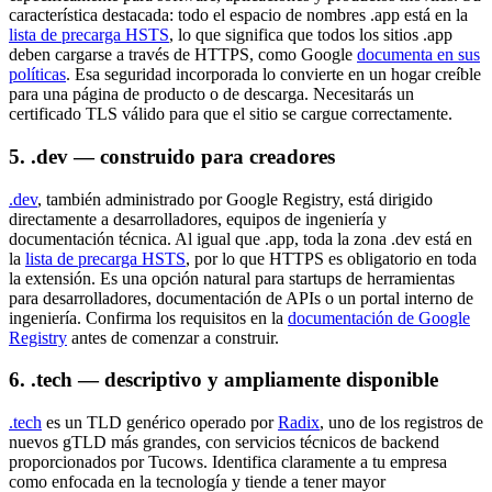
característica destacada: todo el espacio de nombres .app está en la
lista de precarga HSTS
, lo que significa que todos los sitios .app
deben cargarse a través de HTTPS, como Google
documenta en sus
políticas
. Esa seguridad incorporada lo convierte en un hogar creíble
para una página de producto o de descarga. Necesitarás un
certificado TLS válido para que el sitio se cargue correctamente.
5. .dev — construido para creadores
.dev
, también administrado por Google Registry, está dirigido
directamente a desarrolladores, equipos de ingeniería y
documentación técnica. Al igual que .app, toda la zona .dev está en
la
lista de precarga HSTS
, por lo que HTTPS es obligatorio en toda
la extensión. Es una opción natural para startups de herramientas
para desarrolladores, documentación de APIs o un portal interno de
ingeniería. Confirma los requisitos en la
documentación de Google
Registry
antes de comenzar a construir.
6. .tech — descriptivo y ampliamente disponible
.tech
es un TLD genérico operado por
Radix
, uno de los registros de
nuevos gTLD más grandes, con servicios técnicos de backend
proporcionados por Tucows. Identifica claramente a tu empresa
como enfocada en la tecnología y tiende a tener mayor