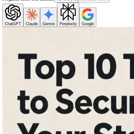
ChatGPT
Claude
Gemini
Perplexity
Google