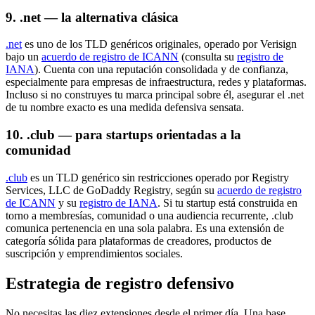
9. .net — la alternativa clásica
.net
es uno de los TLD genéricos originales, operado por Verisign
bajo un
acuerdo de registro de ICANN
(consulta su
registro de
IANA
). Cuenta con una reputación consolidada y de confianza,
especialmente para empresas de infraestructura, redes y plataformas.
Incluso si no construyes tu marca principal sobre él, asegurar el .net
de tu nombre exacto es una medida defensiva sensata.
10. .club — para startups orientadas a la
comunidad
.club
es un TLD genérico sin restricciones operado por Registry
Services, LLC de GoDaddy Registry, según su
acuerdo de registro
de ICANN
y su
registro de IANA
. Si tu startup está construida en
torno a membresías, comunidad o una audiencia recurrente, .club
comunica pertenencia en una sola palabra. Es una extensión de
categoría sólida para plataformas de creadores, productos de
suscripción y emprendimientos sociales.
Estrategia de registro defensivo
No necesitas las diez extensiones desde el primer día. Una base