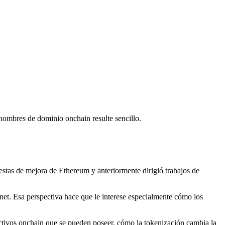
 nombres de dominio onchain resulte sencillo.
estas de mejora de Ethereum y anteriormente dirigió trabajos de
ernet. Esa perspectiva hace que le interese especialmente cómo los
ctivos onchain que se pueden poseer, cómo la tokenización cambia la