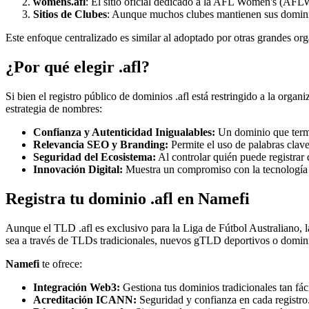
womens.afl
: El sitio oficial dedicado a la AFL Women's (AFLW)
Sitios de Clubes
: Aunque muchos clubes mantienen sus dominios 
Este enfoque centralizado es similar al adoptado por otras grandes or
¿Por qué elegir .afl?
Si bien el registro público de dominios .afl está restringido a la orga
estrategia de nombres:
Confianza y Autenticidad Inigualables:
Un dominio que termin
Relevancia SEO y Branding:
Permite el uso de palabras clave
Seguridad del Ecosistema:
Al controlar quién puede registrar 
Innovación Digital:
Muestra un compromiso con la tecnología m
Registra tu dominio .afl en Namefi
Aunque el TLD .afl es exclusivo para la Liga de Fútbol Australiano, l
sea a través de TLDs tradicionales, nuevos gTLD deportivos o domin
Namefi
te ofrece:
Integración Web3:
Gestiona tus dominios tradicionales tan fá
Acreditación ICANN:
Seguridad y confianza en cada registro