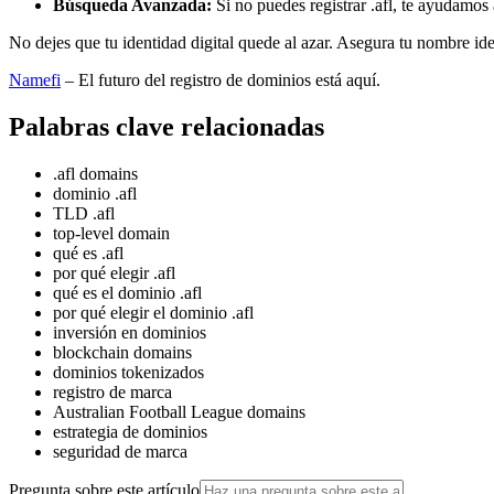
Búsqueda Avanzada:
Si no puedes registrar .afl, te ayudamos 
No dejes que tu identidad digital quede al azar. Asegura tu nombre i
Namefi
– El futuro del registro de dominios está aquí.
Palabras clave relacionadas
.afl domains
dominio .afl
TLD .afl
top-level domain
qué es .afl
por qué elegir .afl
qué es el dominio .afl
por qué elegir el dominio .afl
inversión en dominios
blockchain domains
dominios tokenizados
registro de marca
Australian Football League domains
estrategia de dominios
seguridad de marca
Pregunta sobre este artículo