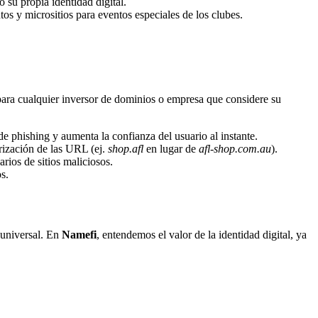
 su propia identidad digital.
s y micrositios para eventos especiales de los clubes.
as para cualquier inversor de dominios o empresa que considere su
de phishing y aumenta la confianza del usuario al instante.
orización de las URL (ej.
shop.afl
en lugar de
afl-shop.com.au
).
rios de sitios maliciosos.
s.
 universal. En
Namefi
, entendemos el valor de la identidad digital, ya