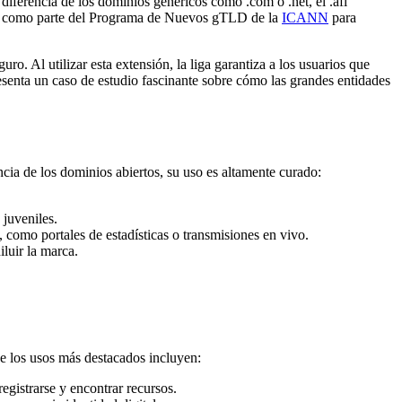
 diferencia de los dominios genéricos como .com o .net, el .afl
do como parte del Programa de Nuevos gTLD de la
ICANN
para
uro. Al utilizar esta extensión, la liga garantiza a los usuarios que
resenta un caso de estudio fascinante sobre cómo las grandes entidades
encia de los dominios abiertos, su uso es altamente curado:
juveniles.
, como portales de estadísticas o transmisiones en vivo.
luir la marca.
e los usos más destacados incluyen:
egistrarse y encontrar recursos.