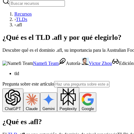
Recursos
›
TLDs
›
.afl
¿Qué es el TLD .afl y por qué elegirlo?
Descubre qué es el dominio .afl, su importancia para la Australian F
Namefi Team
Autoría
·
Victor Zhou
Edición
tld
Pregunta sobre este artículo
ChatGPT
Claude
Gemini
Perplexity
Google
¿Qué es .afl?