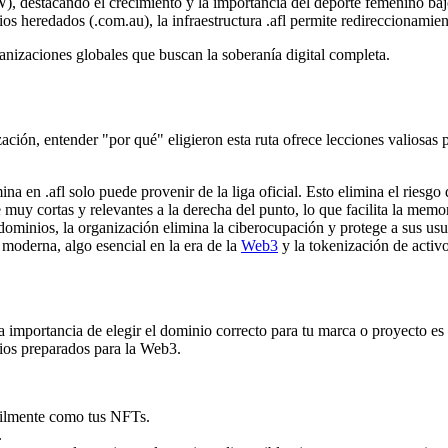
, destacando el crecimiento y la importancia del deporte femenino bajo
heredados (.com.au), la infraestructura .afl permite redireccionamiento
ganizaciones globales que buscan la soberanía digital completa.
nización, entender "por qué" eligieron esta ruta ofrece lecciones valios
a en .afl solo puede provenir de la liga oficial. Esto elimina el riesgo 
 muy cortas y relevantes a la derecha del punto, lo que facilita la mem
dominios, la organización elimina la ciberocupación y protege a sus usua
oderna, algo esencial en la era de la
Web3
y la tokenización de activo
a importancia de elegir el dominio correcto para tu marca o proyecto es
ios preparados para la Web3.
cilmente como tus NFTs.
.