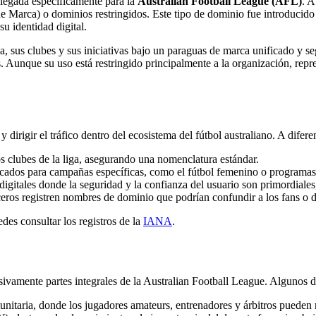
legada específicamente para la
Australian Football League (AFL)
. A
 Marca) o dominios restringidos. Este tipo de dominio fue introduci
su identidad digital.
iga, sus clubes y sus iniciativas bajo un paraguas de marca unificado y seg
es. Aunque su uso está restringido principalmente a la organización, rep
 dirigir el tráfico dentro del ecosistema del fútbol australiano. A difer
 los clubes de la liga, asegurando una nomenclatura estándar.
ados para campañas específicas, como el fútbol femenino o programas 
igitales donde la seguridad y la confianza del usuario son primordiales
eros registren nombres de dominio que podrían confundir a los fans o di
des consultar los registros de la
IANA
.
ivamente partes integrales de la Australian Football League. Algunos d
unitaria, donde los jugadores amateurs, entrenadores y árbitros pueden r