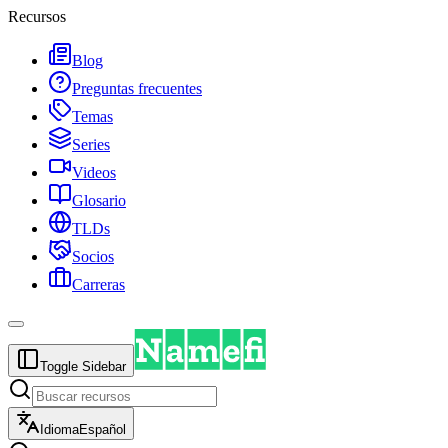
Recursos
Blog
Preguntas frecuentes
Temas
Series
Videos
Glosario
TLDs
Socios
Carreras
Toggle Sidebar
Idioma
Español