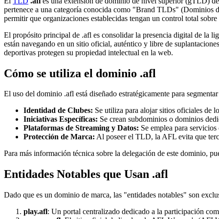
El
TLD
.afl
es una extensión de dominio de nivel superior (gTLD) de
pertenece a una categoría conocida como "Brand TLDs" (Dominios de
permitir que organizaciones establecidas tengan un control total sobre 
El propósito principal de .afl es consolidar la presencia digital de la l
están navegando en un sitio oficial, auténtico y libre de suplantacion
deportivas protegen su propiedad intelectual en la web.
Cómo se utiliza el dominio .afl
El uso del dominio .afl está diseñado estratégicamente para segmentar y
Identidad de Clubes:
Se utiliza para alojar sitios oficiales de
Iniciativas Específicas:
Se crean subdominios o dominios dedic
Plataformas de Streaming y Datos:
Se emplea para servicios d
Protección de Marca:
Al poseer el TLD, la AFL evita que terc
Para más información técnica sobre la delegación de este dominio, pue
Entidades Notables que Usan .afl
Dado que es un dominio de marca, las "entidades notables" son exclus
play.afl
: Un portal centralizado dedicado a la participación com