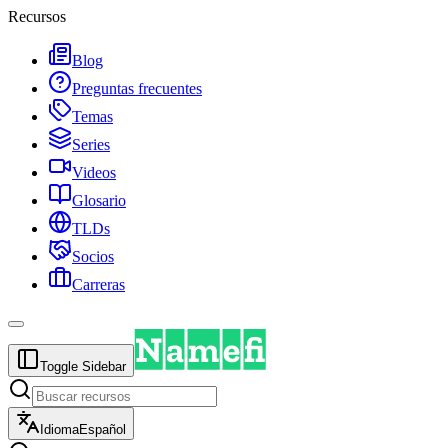
Recursos
Blog
Preguntas frecuentes
Temas
Series
Videos
Glosario
TLDs
Socios
Carreras
Toggle Sidebar
Idioma
Español