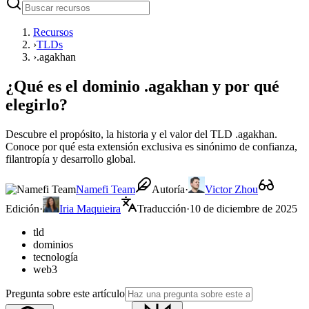
Recursos
›
TLDs
›
.agakhan
¿Qué es el dominio .agakhan y por qué
elegirlo?
Descubre el propósito, la historia y el valor del TLD .agakhan.
Conoce por qué esta extensión exclusiva es sinónimo de confianza,
filantropía y desarrollo global.
Namefi Team
Autoría
·
Victor Zhou
Edición
·
Iria Maquieira
Traducción
·
10 de diciembre de 2025
tld
dominios
tecnología
web3
Pregunta sobre este artículo