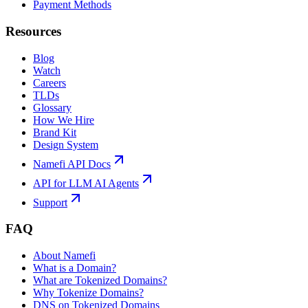
Payment Methods
Resources
Blog
Watch
Careers
TLDs
Glossary
How We Hire
Brand Kit
Design System
Namefi API Docs
API for LLM AI Agents
Support
FAQ
About Namefi
What is a Domain?
What are Tokenized Domains?
Why Tokenize Domains?
DNS on Tokenized Domains