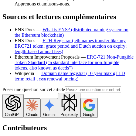
Apprenons et amusons-nous.
Sources et lectures complémentaires
ENS Docs —
What is ENS? (distributed naming system on
the Ethereum blockchain)
ENS Docs —
ETH Registrar (.eth names transfer like any
ERC721 token; grace period and Dutch auction on expiry;
length-based annual fees)
Ethereum Improvement Proposals —
ERC-721 Non-Fungible
Token Standard ("a standard interface for non-fungible
tokens, also known as deeds")
Wikipedia —
Domain name registrar (10-year max gTLD
term; retail
renewal pricing)
.com
Poser une question sur cet article
ChatGPT
Claude
Gemini
Perplexity
Google
Contributeurs