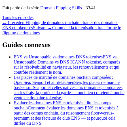
Fait partie de la série
Domain Flipping Skills
·
33
/
41
Tous les épisodes
←
Précédent
Flipping de domaines onchain : trader des domaines
ENS et tokenisés
Suivant
→
Comment la tokenisation transforme le
flipping de domaines
Guides connexes
ENS vs Unstoppable vs domaines DNS tokenisés
ENS vs
Unstoppable Domains vs DNS ICANN tokenisé, comparés
sur la résolvabilité en navigateur, les renouvellements et qui
contrôle réellement le nom.
Les places de marché de domaines onchain comparées :
OpenSea, Seaport et au-delà
OpenSea, les places de marché
basées sur Seaport et celles natives aux domaines, comparées
sur les frais, la portée et la garde — quel lieu convient à quelle
vente de domaine tokenisé.
Évaluer les domaines ENS et tokenisés : lire les comps
onchain
Comment évaluer les domaines ENS et tokenisés à
partir des comps onchain, du raisonnement floor-versus-
premium et des facteurs de club ENS — et pourquoi cela
diffère du DNS.