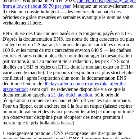
modeste : Wikipedia note qu'en 2023,
the retail cost generally ranges
from a low of about $9.70 per year
. Manquez un renouvellement et
il existe un coussin indulgent — des fenêtres de rachat et des
périodes de grâce mesurées en semaines avant que le nom ne soit
véritablement libéré.
ENS utilise des frais annuels basés sur la longueur, payés en ETH.
D'après la documentation ENS, les noms de cinq caractères ou plus
coûtent environ 5 $ par an, les noms de quatre caractères environ
160 $, et les noms de trois caractères environ 640 $ — les chaînes
courtes et rares coûtent plus cher pour décourager la thésaurisation
(estimations à jour au moment de la rédaction ; les prix ENS sont
libellés en USD et réglés en ETH, donc le montant exact en ETH
varie avec le marché). Le parcours d'expiration est plus strict et plus
conflictuel : après l'expiration d'un nom, la documentation ENS
décrit une fenêtre de
90 days after a name expires (aka after the
grace period)
avant qu'il ne redevienne disponible via ce que la
documentation appelle
a 21 day dutch auction
, où le prix de
récupération commence très haut et décroît vers les frais normaux.
Pour un flipper, cette enchère est à la fois un risque (laissez expirer
un nom de valeur et des rivaux peuvent le rafler) et une opportunité
(un observateur discipliné peut récupérer des noms premium à
mesure que le prix hollandais baisse).
L'enseignement pratique : ENS récompense une discipline de
renouvellement plus serrée que le DNS. Les mécanismes de grâce