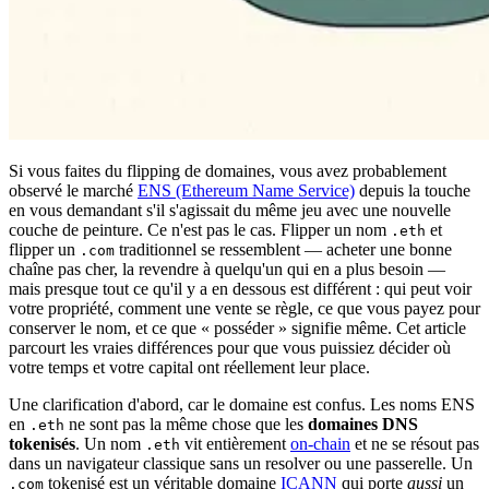
Si vous faites du flipping de domaines, vous avez probablement
observé le marché
ENS (Ethereum Name Service)
depuis la touche
en vous demandant s'il s'agissait du même jeu avec une nouvelle
couche de peinture. Ce n'est pas le cas. Flipper un nom
et
.eth
flipper un
traditionnel se ressemblent — acheter une bonne
.com
chaîne pas cher, la revendre à quelqu'un qui en a plus besoin —
mais presque tout ce qu'il y a en dessous est différent : qui peut voir
votre propriété, comment une vente se règle, ce que vous payez pour
conserver le nom, et ce que « posséder » signifie même. Cet article
parcourt les vraies différences pour que vous puissiez décider où
votre temps et votre capital ont réellement leur place.
Une clarification d'abord, car le domaine est confus. Les noms ENS
en
ne sont pas la même chose que les
domaines DNS
.eth
tokenisés
. Un nom
vit entièrement
on-chain
et ne se résout pas
.eth
dans un navigateur classique sans un resolver ou une passerelle. Un
tokenisé est un véritable domaine
ICANN
qui porte
aussi
un
.com