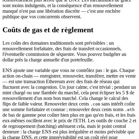
sont moins indulgents, et la conséquence d'un renouvellement
manqué n'est pas une libération discrète — c'est une enchère
publique que vos concurrents observent.
Coûts de gas et de règlement
Les coûts des domaines traditionnels sont prévisibles : un
renouvellement forfaitaire, des frais de transfert occasionnels,
l'éventuelle commission de séquestre. Vous pouvez budgéter au
dollar près la charge annuelle d'un portefeuille.
ENS ajoute une variable que vous ne contrôlez pas : le gas. Chaque
action on-chain — enregistrer, renouveler, transférer, mettre en vente
— est une transaction Ethereum avec des frais de réseau qui
fluctuent avec la congestion. Un jour calme, c'est trivial ; pendant un
mint chargé ou une flambée du marché, cela peut éclipser les 5 $ de
renouvellement d'un nom bon marché. Cela change le calcul des
flips de faible valeur. Renouveler deux cents
sans intérêt coûte
.com
une somme forfaitaire et connue ; renouveler deux cents noms
.eth
de bas de gamme peut coûter bien plus en gas qu'en frais, et les frais
eux-mêmes oscillent avec le prix de l'ETH. Les outils de couche 2 et
de regroupement (batching) atténuent cela, mais le point central
demeure : la charge ENS est plus irrégulière et moins prévisible que
la charge DNS, et cette imprévisibilité est un coût réel pour