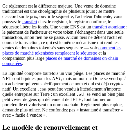
Ce règlement est la différence majeure. Une vente de domaine
traditionnel est une chorégraphie de plusieurs jours : se mettre
d'accord sur le prix, ouvrir le séquestre, l'acheteur l'alimente, vous
poussez le
transfert
chez le registrar, le registrar confirme, le
séquestre libère les fonds. Une vente ENS est un
transfert atomique
:
le paiement de l'acheteur et votre token s'échangent dans une seule
transaction, sinon rien ne se passe. Aucun tiers ne détient l'actif en
cours de transaction, ce qui est le même mécanisme qui rend les
ventes de domaines tokenisés sans séquestre — voir
comment les
places de marché tokenisées remplacent le séquestre
et la
comparaison plus large
places de marché de domaines on-chain
comparées
.
La liquidité comporte toutefois un vrai piège. Les places de marché
NFT sont liquides pour les
NFT
, mais un nom
ne se vend qu'à
.eth
un acheteur qui veut spécifiquement ce nom et qui est déjà crypto-
natif. Un excellent
peut être vendu à littéralement n'importe
.com
quelle entreprise sur Terre ; un excellent
se vend au bien plus
.eth
petit vivier de gens qui détiennent de l'ETH, font tourner un
portefeuille et valorisent un nom on-chain. Règlement plus rapide,
demande plus mince. Ne confondez pas « instantané à transférer »
avec « facile à vendre ».
Le modèle de renouvellement et