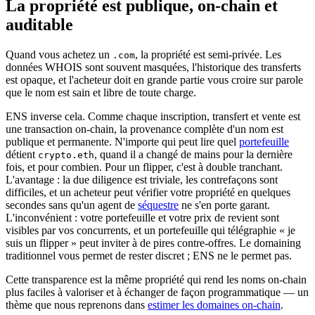
La propriété est publique, on-chain et
auditable
Quand vous achetez un
, la propriété est semi-privée. Les
.com
données WHOIS sont souvent masquées, l'historique des transferts
est opaque, et l'acheteur doit en grande partie vous croire sur parole
que le nom est sain et libre de toute charge.
ENS inverse cela. Comme chaque inscription, transfert et vente est
une transaction on-chain, la provenance complète d'un nom est
publique et permanente. N'importe qui peut lire quel
portefeuille
détient
, quand il a changé de mains pour la dernière
crypto.eth
fois, et pour combien. Pour un flipper, c'est à double tranchant.
L'avantage : la due diligence est triviale, les contrefaçons sont
difficiles, et un acheteur peut vérifier votre propriété en quelques
secondes sans qu'un agent de
séquestre
ne s'en porte garant.
L'inconvénient : votre portefeuille et votre prix de revient sont
visibles par vos concurrents, et un portefeuille qui télégraphie « je
suis un flipper » peut inviter à de pires contre-offres. Le domaining
traditionnel vous permet de rester discret ; ENS ne le permet pas.
Cette transparence est la même propriété qui rend les noms on-chain
plus faciles à valoriser et à échanger de façon programmatique — un
thème que nous reprenons dans
estimer les domaines on-chain
.