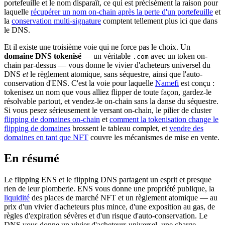
portefeuille et le nom disparaît, ce qui est précisément la raison pour
laquelle
récupérer un nom on-chain après la perte d'un portefeuille
et
la
conservation multi-signature
comptent tellement plus ici que dans
le DNS.
Et il existe une troisième voie qui ne force pas le choix. Un
domaine DNS tokenisé
— un véritable
avec un token on-
.com
chain par-dessus — vous donne le vivier d'acheteurs universel du
DNS
et
le règlement atomique, sans séquestre, ainsi que l'auto-
conservation d'ENS. C'est la voie pour laquelle
Namefi
est conçu :
tokenisez un nom que vous alliez flipper de toute façon, gardez-le
résolvable partout, et vendez-le on-chain sans la danse du séquestre.
Si vous pesez sérieusement le versant on-chain, le pilier de cluster
flipping de domaines on-chain
et
comment la tokenisation change le
flipping de domaines
brossent le tableau complet, et
vendre des
domaines en tant que NFT
couvre les mécanismes de mise en vente.
En résumé
Le flipping ENS et le flipping DNS partagent un esprit et presque
rien de leur plomberie. ENS vous donne une propriété publique, la
liquidité
des places de marché NFT et un règlement atomique — au
prix d'un vivier d'acheteurs plus mince, d'une exposition au gas, de
règles d'expiration sévères et d'un risque d'auto-conservation. Le
DNS vous donne un vivier d'acheteurs universel, une charge