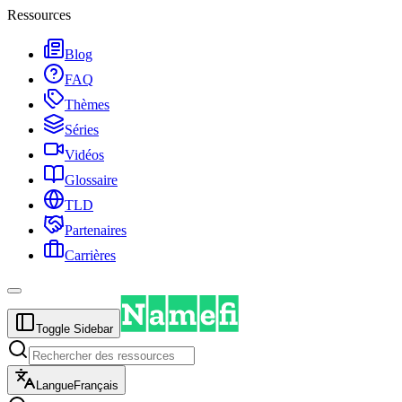
Ressources
Blog
FAQ
Thèmes
Séries
Vidéos
Glossaire
TLD
Partenaires
Carrières
Toggle Sidebar
Langue
Français