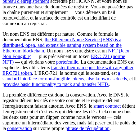
bureau d'enregistrement
accrédité par l'ICANN, et votre nom se
trouve dans une base de données de registre. Vous ne possédez pas
la chaîne purement et simplement — vous détenez un bail
renouvelable, et la surface de contrôle est un identifiant de
connexion au registrar.
Un nom ENS est différent par nature. Comme le formule la
documentation ENS,
the Ethereum Name Service (ENS) is a
distributed, open, and extensible naming system based on the
Ethereum blockchain
. Un nom
enregistré est un
NFT (Jeton
.eth
Non Fongible)
— plus précisément un token
ERC-721 (norme
NFT)
— qui vit dans votre
portefeuille
. La documentation ENS est
explicite : les utilisateurs
transfer their name just like with any other
ERC721 token
. L'ERC-721, la norme qui le sous-tend, est
a
standard interface for non-fungible tokens, also known as deeds
, et il
provides basic functionality to track and transfer NFTs
.
La première différence est donc la conservation. Avec le DNS, le
registrar détient les clés de votre compte et le registre détient
l'enregistrement faisant autorité. Avec ENS, le
smart contract
détient
l'enregistrement et c'est
vous
qui détenez les clés. Cela coupe dans
les deux sens pour un flipper, comme nous le verrons — cela
supprime un intermédiaire des ventes, mais fait peser tout le poids de
la
conservation
sur votre propre
phrase de récupération
.