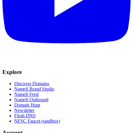
Explore
Discover Domains
Namefi Brand Studio
Namefi Feed
Namefi Outbound
Domain Hunt
Newsletter
Flush DNS
NFSC Faucet (sandbox)
Account