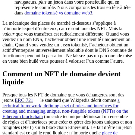
navigateurs,
plus
un jeton dans votre portefeuille qui en
représente le contrôle. Nous comparons les trois en tête-à-tête
dans
domaine tokenisé vs domaine web3
.
La mécanique des places de marché ci-dessous s''applique à
n''importe lequel d''entre eux, car ce sont tous des NFT. Mais la
valeur
que vous transférez est radicalement différente. Quand vous
vendez un nom ENS, l''acheteur obtient une identité uniquement on-
chain. Quand vous vendez un
tokenisé, l''acheteur obtient un
.com
actif d''entreprise universellement résoluble dont le DNS continue de
fonctionner pendant la passation. Ne laissez pas un parcours de mise
en vente bien huilé vous pousser à valoriser l''un comme l''autre.
Comment un NFT de domaine devient
liquide
Presque tous les NFT de domaine que vous échangerez sont des
jetons
ERC-721
— le standard que Wikipedia décrit comme
a
technical framework, defining a set of rules and interfaces for
creating and managing unique, non-fungible tokens (NFTs) on the
Ethereum blockchain
(un cadre technique définissant un ensemble
de règles et d''interfaces pour créer et gérer des jetons uniques et non
fongibles (NFT) sur la blockchain Ethereum). Le fait d''être un jeton
standard est ce qui le rend liquide : n''importe quelle
place de