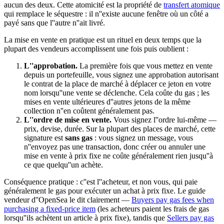
aucun des deux. Cette atomicité est la propriété de
transfert atomique
qui remplace le séquestre : il n''existe aucune fenêtre où un côté a
payé sans que l''autre n''ait livré.
La mise en vente en pratique est un rituel en deux temps que la
plupart des vendeurs accomplissent une fois puis oublient :
L''approbation.
La première fois que vous mettez en vente
depuis un portefeuille, vous signez une approbation autorisant
le contrat de la place de marché à déplacer ce jeton en votre
nom lorsqu''une vente se déclenche. Cela coûte du gas ; les
mises en vente ultérieures d''autres jetons de la même
collection n''en coûtent généralement pas.
L''ordre de mise en vente.
Vous signez l''ordre lui-même —
prix, devise, durée. Sur la plupart des places de marché, cette
signature est
sans gas
: vous signez un message, vous
n''envoyez pas une transaction, donc créer ou annuler une
mise en vente à prix fixe ne coûte généralement rien jusqu''à
ce que quelqu''un achète.
Conséquence pratique : c''est l''acheteur, et non vous, qui paie
généralement le gas pour exécuter un achat à prix fixe. Le guide
vendeur d''OpenSea le dit clairement —
Buyers pay gas fees when
purchasing a fixed-price item
(les acheteurs paient les frais de gas
lorsqu''ils achètent un article à prix fixe), tandis que
Sellers pay gas