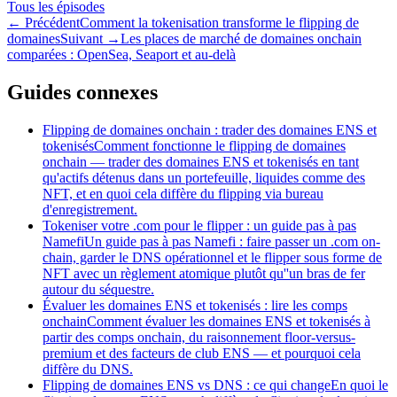
Tous les épisodes
←
Précédent
Comment la tokenisation transforme le flipping de
domaines
Suivant
→
Les places de marché de domaines onchain
comparées : OpenSea, Seaport et au-delà
Guides connexes
Flipping de domaines onchain : trader des domaines ENS et
tokenisés
Comment fonctionne le flipping de domaines
onchain — trader des domaines ENS et tokenisés en tant
qu'actifs détenus dans un portefeuille, liquides comme des
NFT, et en quoi cela diffère du flipping via bureau
d'enregistrement.
Tokeniser votre .com pour le flipper : un guide pas à pas
Namefi
Un guide pas à pas Namefi : faire passer un .com on-
chain, garder le DNS opérationnel et le flipper sous forme de
NFT avec un règlement atomique plutôt qu''un bras de fer
autour du séquestre.
Évaluer les domaines ENS et tokenisés : lire les comps
onchain
Comment évaluer les domaines ENS et tokenisés à
partir des comps onchain, du raisonnement floor-versus-
premium et des facteurs de club ENS — et pourquoi cela
diffère du DNS.
Flipping de domaines ENS vs DNS : ce qui change
En quoi le