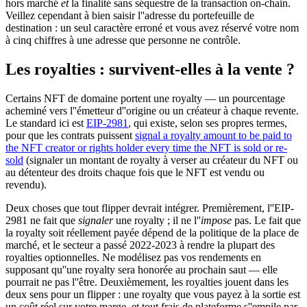
hors marché
et
la finalité sans séquestre de la transaction on-chain.
Veillez cependant à bien saisir l''adresse du portefeuille de
destination : un seul caractère erroné et vous avez réservé votre nom
à cinq chiffres à une adresse que personne ne contrôle.
Les royalties : survivent-elles à la vente ?
Certains NFT de domaine portent une royalty — un pourcentage
acheminé vers l''émetteur d''origine ou un créateur à chaque revente.
Le standard ici est
EIP-2981
, qui existe, selon ses propres termes,
pour que les contrats puissent
signal a royalty amount to be paid to
the NFT creator or rights holder every time the NFT is sold or re-
sold
(signaler un montant de royalty à verser au créateur du NFT ou
au détenteur des droits chaque fois que le NFT est vendu ou
revendu).
Deux choses que tout flipper devrait intégrer. Premièrement, l''EIP-
2981 ne fait que
signaler
une royalty ; il ne l''
impose
pas. Le fait que
la royalty soit réellement payée dépend de la politique de la place de
marché, et le secteur a passé 2022-2023 à rendre la plupart des
royalties optionnelles. Ne modélisez pas vos rendements en
supposant qu''une royalty sera honorée au prochain saut — elle
pourrait ne pas l''être. Deuxièmement, les royalties jouent dans les
deux sens pour un flipper : une royalty que vous payez à la sortie est
un coût réel sur votre marge, et tout frais de plateforme s''empile par-