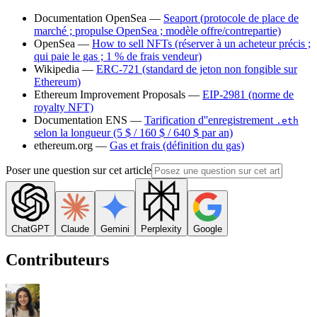
Documentation OpenSea —
Seaport (protocole de place de
marché ; propulse OpenSea ; modèle offre/contrepartie)
OpenSea —
How to sell NFTs (réserver à un acheteur précis ;
qui paie le gas ; 1 % de frais vendeur)
Wikipedia —
ERC-721 (standard de jeton non fongible sur
Ethereum)
Ethereum Improvement Proposals —
EIP-2981 (norme de
royalty NFT)
Documentation ENS —
Tarification d''enregistrement
.eth
selon la longueur (5 $ / 160 $ / 640 $ par an)
ethereum.org —
Gas et frais (définition du gas)
Poser une question sur cet article
ChatGPT
Claude
Gemini
Perplexity
Google
Contributeurs