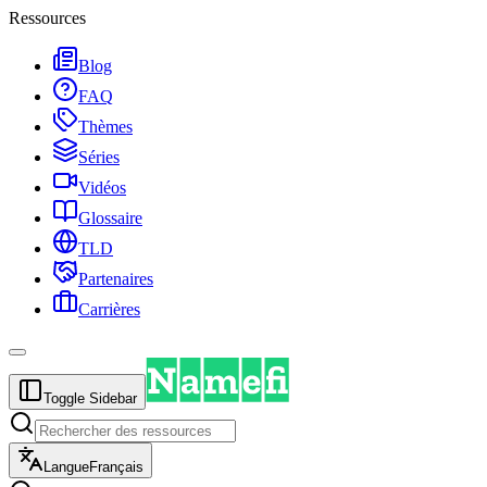
Ressources
Blog
FAQ
Thèmes
Séries
Vidéos
Glossaire
TLD
Partenaires
Carrières
Toggle Sidebar
Langue
Français