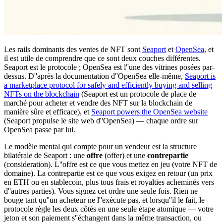
Les rails dominants des ventes de NFT sont
Seaport
et
OpenSea
, et
il est utile de comprendre que ce sont deux couches différentes.
Seaport est le protocole ; OpenSea est l''une des vitrines posées par-
dessus. D''après la documentation d''OpenSea elle-même,
Seaport is
a marketplace protocol for safely and efficiently buying and selling
NFTs on the blockchain
(Seaport est un protocole de place de
marché pour acheter et vendre des NFT sur la blockchain de
manière sûre et efficace), et
Seaport powers the OpenSea website
(Seaport propulse le site web d''OpenSea) — chaque ordre sur
OpenSea passe par lui.
Le modèle mental qui compte pour un vendeur est la structure
bilatérale de Seaport : une
offre
(offer) et une
contrepartie
(consideration). L''offre est ce que vous mettez en jeu (votre NFT de
domaine). La contrepartie est ce que vous exigez en retour (un prix
en ETH ou en stablecoin, plus tous frais et royalties acheminés vers
d''autres parties). Vous signez cet ordre une seule fois. Rien ne
bouge tant qu''un acheteur ne l''exécute pas, et lorsqu''il le fait, le
protocole règle les deux côtés en une seule étape atomique — votre
jeton et son paiement s''échangent dans la même transaction, ou