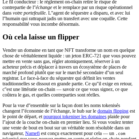
Le fil conducteur : le règlement on-chain retire le risque de
contrepartie de l''
échange
et le remplace par un risque opérationnel
dans
votre portefeuille
. L''agent de séquestre a disparu, et avec lui
l''humain qui rattrapait jadis un transfert avec une coquille. Cette
responsabilité vous incombe désormais.
Où cela laisse un flipper
Vendre un domaine en tant que NFT transforme un nom en quelque
chose de véritablement liquide : un jeton ERC-721 que vous pouvez
mettre en vente sans gas, régler atomiquement, réserver à un
acheteur précis et déplacer à travers un écosystème de places de
marché profond plutôt que sur le marché secondaire d''un seul
registrar. Le face-à-face du séquestre qui définit les ventes
traditionnelles se dissout en grande partie. Ce qu''il exige en retour,
c''est une littératie on-chain — savoir ce que vous signez, ce que
coûtera le gas, et quelles contreparties sont réelles.
Pour la vue d''ensemble sur la façon dont les noms tokenisés
changent l''économie de l''échange, le hub sur le
domain flipping
est
le point de départ, et
pourquoi tokeniser les domaines
plaide pour
l''ajout de la couche on-chain en premier lieu. Si vous voulez tenter
une vente de bout en bout sur un véritable nom résoluble dans un
navigateur,
Namefi
est conçu exactement pour cela — un
.com
tokenisé que vous pouvez mettre en vente et régler on-chain pendant