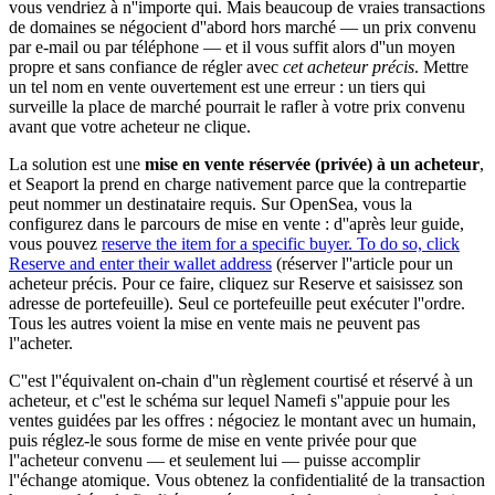
vous vendriez à n''importe qui. Mais beaucoup de vraies transactions
de domaines se négocient d''abord hors marché — un prix convenu
par e-mail ou par téléphone — et il vous suffit alors d''un moyen
propre et sans confiance de régler avec
cet acheteur précis
. Mettre
un tel nom en vente ouvertement est une erreur : un tiers qui
surveille la place de marché pourrait le rafler à votre prix convenu
avant que votre acheteur ne clique.
La solution est une
mise en vente réservée (privée) à un acheteur
,
et Seaport la prend en charge nativement parce que la contrepartie
peut nommer un destinataire requis. Sur OpenSea, vous la
configurez dans le parcours de mise en vente : d''après leur guide,
vous pouvez
reserve the item for a specific buyer. To do so, click
Reserve and enter their wallet address
(réserver l''article pour un
acheteur précis. Pour ce faire, cliquez sur Reserve et saisissez son
adresse de portefeuille). Seul ce portefeuille peut exécuter l''ordre.
Tous les autres voient la mise en vente mais ne peuvent pas
l''acheter.
C''est l''équivalent on-chain d''un règlement courtisé et réservé à un
acheteur, et c''est le schéma sur lequel Namefi s''appuie pour les
ventes guidées par les offres : négociez le montant avec un humain,
puis réglez-le sous forme de mise en vente privée pour que
l''acheteur convenu — et seulement lui — puisse accomplir
l''échange atomique. Vous obtenez la confidentialité de la transaction