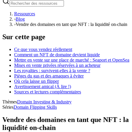
Ressources
›
Blog
›
Vendre des domaines en tant que NFT : la liquidité on-chain
Sur cette page
Ce que vous vendez réellement
Comment un NFT de domaine devient liquide
Mettre en vente sur une place de marché : Seaport et OpenSea
Mises en vente privées réservées à un acheteur
Les royalties : survivent-elles à la vente ?
Pièges du gas et des arnaques à éviter
Où cela laisse un flipper
Avertissement amical (À lire !)
Sources et lectures complémentaires
Thèmes
Domain Investing & Industry
Séries
Domain Flipping Skills
Vendre des domaines en tant que NFT : la
liquidité on-chain