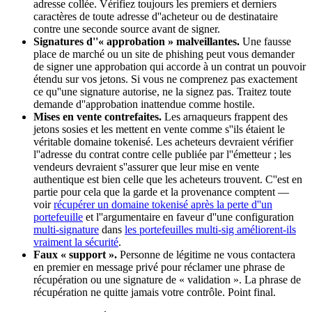
adresse collée. Vérifiez toujours les premiers et derniers
caractères de toute adresse d''acheteur ou de destinataire
contre une seconde source avant de signer.
Signatures d''« approbation » malveillantes.
Une fausse
place de marché ou un site de phishing peut vous demander
de signer une approbation qui accorde à un contrat un pouvoir
étendu sur vos jetons. Si vous ne comprenez pas exactement
ce qu''une signature autorise, ne la signez pas. Traitez toute
demande d''approbation inattendue comme hostile.
Mises en vente contrefaites.
Les arnaqueurs frappent des
jetons sosies et les mettent en vente comme s''ils étaient le
véritable domaine tokenisé. Les acheteurs devraient vérifier
l''adresse du contrat contre celle publiée par l''émetteur ; les
vendeurs devraient s''assurer que leur mise en vente
authentique est bien celle que les acheteurs trouvent. C''est en
partie pour cela que la garde et la provenance comptent —
voir
récupérer un domaine tokenisé après la perte d''un
portefeuille
et l''argumentaire en faveur d''une configuration
multi-signature
dans
les portefeuilles multi-sig améliorent-ils
vraiment la sécurité
.
Faux « support ».
Personne de légitime ne vous contactera
en premier en message privé pour réclamer une phrase de
récupération ou une signature de « validation ». La phrase de
récupération ne quitte jamais votre contrôle. Point final.