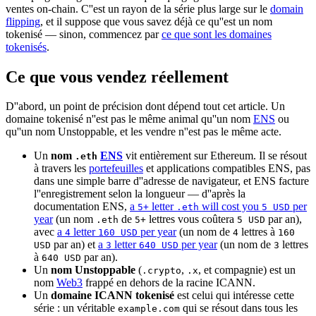
ventes on-chain. C''est un rayon de la série plus large sur le
domain
flipping
, et il suppose que vous savez déjà ce qu''est un nom
tokenisé — sinon, commencez par
ce que sont les domaines
tokenisés
.
Ce que vous vendez réellement
D''abord, un point de précision dont dépend tout cet article. Un
domaine tokenisé n''est pas le même animal qu''un nom
ENS
ou
qu''un nom Unstoppable, et les vendre n''est pas le même acte.
Un
nom
ENS
vit entièrement sur Ethereum. Il se résout
.eth
à travers les
portefeuilles
et applications compatibles ENS, pas
dans une simple barre d''adresse de navigateur, et ENS facture
l''enregistrement selon la longueur — d''après la
documentation ENS,
a
letter
will cost you
per
5+
.eth
5 USD
year
(un nom
de
lettres vous coûtera
par an),
.eth
5+
5 USD
avec
a
letter
per year
(un nom de
lettres à
4
160 USD
4
160
par an) et
a
letter
per year
(un nom de
lettres
USD
3
640 USD
3
à
par an).
640 USD
Un
nom Unstoppable
(
,
, et compagnie) est un
.crypto
.x
nom
Web3
frappé en dehors de la racine ICANN.
Un
domaine ICANN tokenisé
est celui qui intéresse cette
série : un véritable
qui se résout dans tous les
example.com