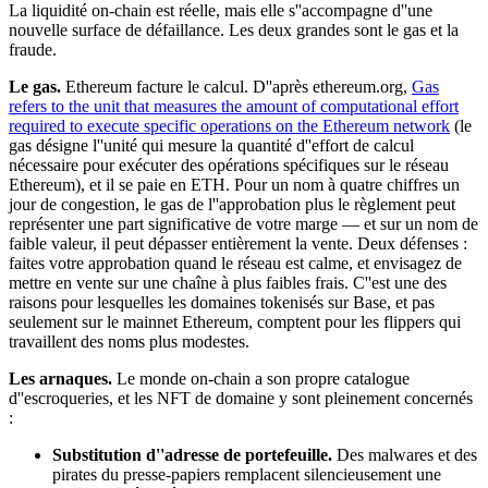
La liquidité on-chain est réelle, mais elle s''accompagne d''une
nouvelle surface de défaillance. Les deux grandes sont le gas et la
fraude.
Le gas.
Ethereum facture le calcul. D''après ethereum.org,
Gas
refers to the unit that measures the amount of computational effort
required to execute specific operations on the Ethereum network
(le
gas désigne l''unité qui mesure la quantité d''effort de calcul
nécessaire pour exécuter des opérations spécifiques sur le réseau
Ethereum), et il se paie en ETH. Pour un nom à quatre chiffres un
jour de congestion, le gas de l''approbation plus le règlement peut
représenter une part significative de votre marge — et sur un nom de
faible valeur, il peut dépasser entièrement la vente. Deux défenses :
faites votre approbation quand le réseau est calme, et envisagez de
mettre en vente sur une chaîne à plus faibles frais. C''est une des
raisons pour lesquelles les domaines tokenisés sur Base, et pas
seulement sur le mainnet Ethereum, comptent pour les flippers qui
travaillent des noms plus modestes.
Les arnaques.
Le monde on-chain a son propre catalogue
d''escroqueries, et les NFT de domaine y sont pleinement concernés
:
Substitution d''adresse de portefeuille.
Des malwares et des
pirates du presse-papiers remplacent silencieusement une