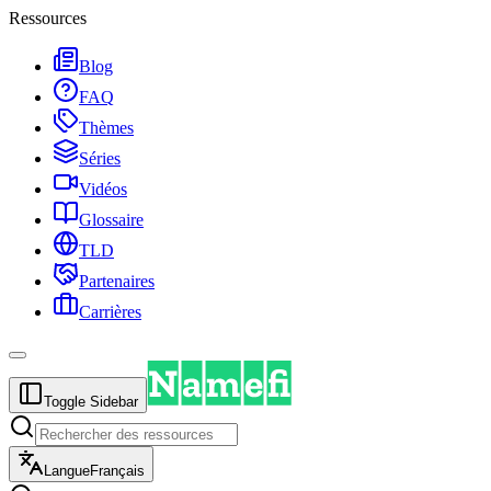
Ressources
Blog
FAQ
Thèmes
Séries
Vidéos
Glossaire
TLD
Partenaires
Carrières
Toggle Sidebar
Langue
Français