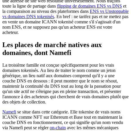
une adresse de site web résoluble universellement. Nous traçons
toute la ligne de partage dans
flipping de domaines ENS vs DNS
et
la comparaison au niveau des plateformes dans
ENS vs Unstoppable
vs domaines DNS tokenisés
. En bref : ne tarifez pas et ne mettez pas
en vente un domaine ICANN tokenisé comme s'il s'agissait d'un
nom ENS, et ne supposez pas qu'un acheteur ENS est votre
acheteur.
Les places de marché natives aux
domaines, dont Namefi
La troisième famille est conçue spécifiquement pour les vrais
domaines tokenisés. Au lieu de traiter le nom comme un jeton
générique, un lieu natif aux domaines comprend qu'il y a une
couche DNS en dessous : il peut montrer que le nom se résout,
maintenir la continuité du DNS tout au long de la passation pour
qu'un site actif ne s'éteigne pas en pleine transaction, et présenter
l'annonce à des acheteurs qui cherchent de vrais domaines plutôt que
des objets de collection.
Namefi
se situe dans cette catégorie. Elle tokenise de vrais noms
ICANN comme NFT sur Ethereum et Base tout en maintenant la
couche DNS en fonctionnement, ce qui signifie qu'un nom vendu
via Namefi peut se régler
on-chain
avec les mêmes mécaniques