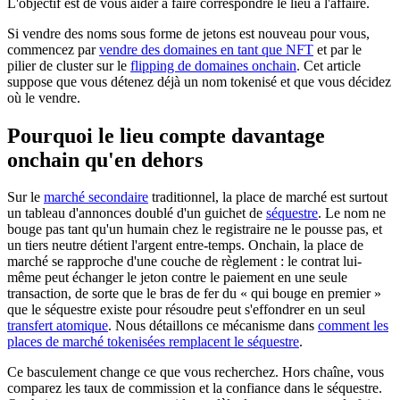
L'objectif est de vous aider à faire correspondre le lieu à l'affaire.
Si vendre des noms sous forme de jetons est nouveau pour vous,
commencez par
vendre des domaines en tant que NFT
et par le
pilier de cluster sur le
flipping de domaines onchain
. Cet article
suppose que vous détenez déjà un nom tokenisé et que vous décidez
où le vendre.
Pourquoi le lieu compte davantage
onchain qu'en dehors
Sur le
marché secondaire
traditionnel, la place de marché est surtout
un tableau d'annonces doublé d'un guichet de
séquestre
. Le nom ne
bouge pas tant qu'un humain chez le registraire ne le pousse pas, et
un tiers neutre détient l'argent entre-temps. Onchain, la place de
marché se rapproche d'une couche de règlement : le contrat lui-
même peut échanger le jeton contre le paiement en une seule
transaction, de sorte que le bras de fer du « qui bouge en premier »
que le séquestre existe pour résoudre peut s'effondrer en un seul
transfert atomique
. Nous détaillons ce mécanisme dans
comment les
places de marché tokenisées remplacent le séquestre
.
Ce basculement change ce que vous recherchez. Hors chaîne, vous
comparez les taux de commission et la confiance dans le séquestre.