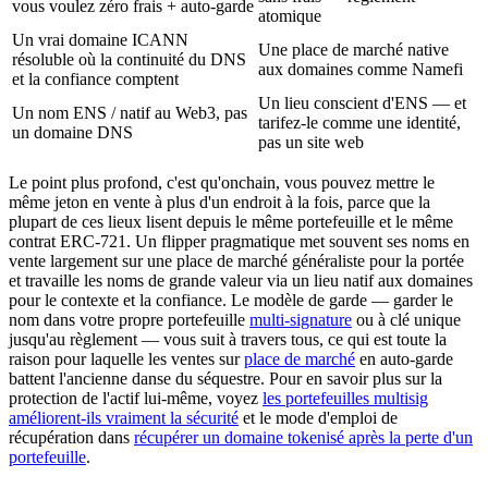
vous voulez zéro frais + auto-garde
atomique
Un vrai domaine ICANN
Une place de marché native
résoluble où la continuité du DNS
aux domaines comme Namefi
et la confiance comptent
Un lieu conscient d'ENS — et
Un nom ENS / natif au Web3, pas
tarifez-le comme une identité,
un domaine DNS
pas un site web
Le point plus profond, c'est qu'onchain, vous pouvez mettre le
même jeton en vente à plus d'un endroit à la fois, parce que la
plupart de ces lieux lisent depuis le même portefeuille et le même
contrat ERC-721. Un flipper pragmatique met souvent ses noms en
vente largement sur une place de marché généraliste pour la portée
et travaille les noms de grande valeur via un lieu natif aux domaines
pour le contexte et la confiance. Le modèle de garde — garder le
nom dans votre propre portefeuille
multi-signature
ou à clé unique
jusqu'au règlement — vous suit à travers tous, ce qui est toute la
raison pour laquelle les ventes sur
place de marché
en auto-garde
battent l'ancienne danse du séquestre. Pour en savoir plus sur la
protection de l'actif lui-même, voyez
les portefeuilles multisig
améliorent-ils vraiment la sécurité
et le mode d'emploi de
récupération dans
récupérer un domaine tokenisé après la perte d'un
portefeuille
.