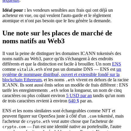
séquestre
.
Idéal pour :
les vendeurs sensibles aux frais qui ont déjà un
acheteur en vue, ou qui veulent l'auto-garde et le règlement
atomique et n'ont pas besoin que le lieu génère la demande.
Une note sur les places de marché de
noms natifs au Web3
Il vaut la peine de distinguer les domaines ICANN tokenisés des
noms natifs au Web3, parce qu'ils s'échangent à des endroits
différents et que la distinction est facile à brouiller. Un nom
ENS
comme
n'est pas un domaine DNS — ENS est
un
vitalik.eth
système de nommage distribué, ouvert et extensible fondé sur la
blockchain Ethereum
, et les noms
vivent en dehors de la racine
.eth
ICANN. Ils sont aussi émis selon un modèle de frais différent : ENS
tarife les enregistrements
selon la longueur, un nom de cinq
.eth
caractères ou plus coûtant environ
5 USD par an
tandis qu'un nom
de trois caractères revient à environ
640 $
par an.
ENS et les noms similaires sont échangeables comme NFT et
peuvent figurer sur OpenSea juste à côté d'un
tokenisé, mais
.com
l'acheteur de
veut autre chose que l'acheteur de
crypto.eth
— l'un est une identité native au portefeuille, l'autre
crypto.com