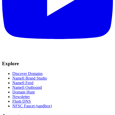
Explore
Discover Domains
Namefi Brand Studio
Namefi Feed
Namefi Outbound
Domain Hunt
Newsletter
Flush DNS
NFSC Faucet (sandbox)