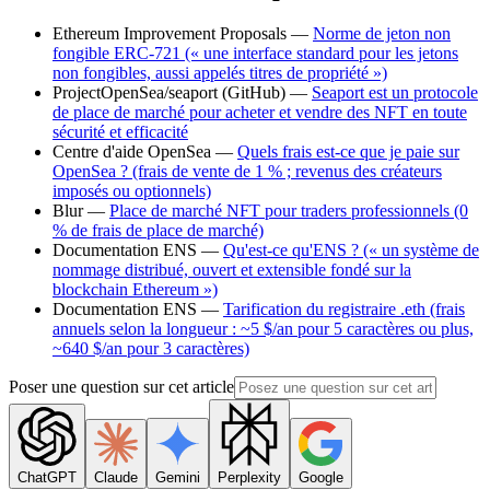
Ethereum Improvement Proposals —
Norme de jeton non
fongible ERC-721 (« une interface standard pour les jetons
non fongibles, aussi appelés titres de propriété »)
ProjectOpenSea/seaport (GitHub) —
Seaport est un protocole
de place de marché pour acheter et vendre des NFT en toute
sécurité et efficacité
Centre d'aide OpenSea —
Quels frais est-ce que je paie sur
OpenSea ? (frais de vente de 1 % ; revenus des créateurs
imposés ou optionnels)
Blur —
Place de marché NFT pour traders professionnels (0
% de frais de place de marché)
Documentation ENS —
Qu'est-ce qu'ENS ? (« un système de
nommage distribué, ouvert et extensible fondé sur la
blockchain Ethereum »)
Documentation ENS —
Tarification du registraire .eth (frais
annuels selon la longueur : ~5 $/an pour 5 caractères ou plus,
~640 $/an pour 3 caractères)
Poser une question sur cet article
ChatGPT
Claude
Gemini
Perplexity
Google