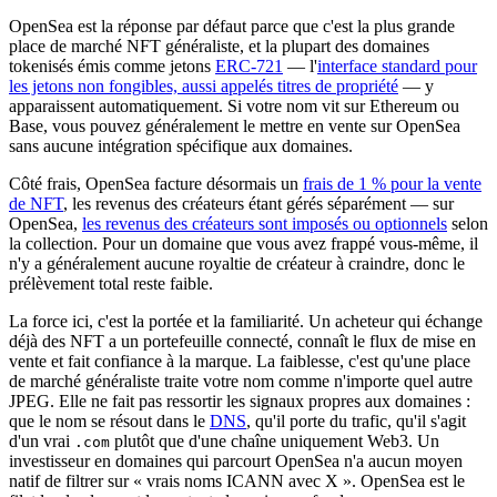
OpenSea est la réponse par défaut parce que c'est la plus grande
place de marché NFT généraliste, et la plupart des domaines
tokenisés émis comme jetons
ERC-721
— l'
interface standard pour
les jetons non fongibles, aussi appelés titres de propriété
— y
apparaissent automatiquement. Si votre nom vit sur Ethereum ou
Base, vous pouvez généralement le mettre en vente sur OpenSea
sans aucune intégration spécifique aux domaines.
Côté frais, OpenSea facture désormais un
frais de 1 % pour la vente
de NFT
, les revenus des créateurs étant gérés séparément — sur
OpenSea,
les revenus des créateurs sont imposés ou optionnels
selon
la collection. Pour un domaine que vous avez frappé vous-même, il
n'y a généralement aucune royaltie de créateur à craindre, donc le
prélèvement total reste faible.
La force ici, c'est la portée et la familiarité. Un acheteur qui échange
déjà des NFT a un portefeuille connecté, connaît le flux de mise en
vente et fait confiance à la marque. La faiblesse, c'est qu'une place
de marché généraliste traite votre nom comme n'importe quel autre
JPEG. Elle ne fait pas ressortir les signaux propres aux domaines :
que le nom se résout dans le
DNS
, qu'il porte du trafic, qu'il s'agit
d'un vrai
plutôt que d'une chaîne uniquement Web3. Un
.com
investisseur en domaines qui parcourt OpenSea n'a aucun moyen
natif de filtrer sur « vrais noms ICANN avec X ». OpenSea est le