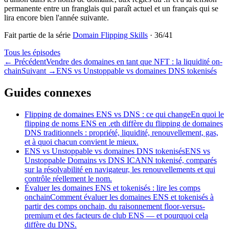
permanente entre un franglais qui paraît actuel et un français qui se
lira encore bien l'année suivante.
Fait partie de la série
Domain Flipping Skills
·
36
/
41
Tous les épisodes
←
Précédent
Vendre des domaines en tant que NFT : la liquidité on-
chain
Suivant
→
ENS vs Unstoppable vs domaines DNS tokenisés
Guides connexes
Flipping de domaines ENS vs DNS : ce qui change
En quoi le
flipping de noms ENS en .eth diffère du flipping de domaines
DNS traditionnels : propriété, liquidité, renouvellement, gas,
et à quoi chacun convient le mieux.
ENS vs Unstoppable vs domaines DNS tokenisés
ENS vs
Unstoppable Domains vs DNS ICANN tokenisé, comparés
sur la résolvabilité en navigateur, les renouvellements et qui
contrôle réellement le nom.
Évaluer les domaines ENS et tokenisés : lire les comps
onchain
Comment évaluer les domaines ENS et tokenisés à
partir des comps onchain, du raisonnement floor-versus-
premium et des facteurs de club ENS — et pourquoi cela
diffère du DNS.