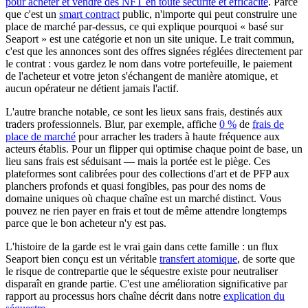
pour acheter et vendre des NFT en toute sécurité et efficacité
. Parce
que c'est un
smart contract
public, n'importe qui peut construire une
place de marché par-dessus, ce qui explique pourquoi « basé sur
Seaport » est une catégorie et non un site unique. Le trait commun,
c'est que les annonces sont des offres signées réglées directement par
le contrat : vous gardez le nom dans votre portefeuille, le paiement
de l'acheteur et votre jeton s'échangent de manière atomique, et
aucun opérateur ne détient jamais l'actif.
L'autre branche notable, ce sont les lieux sans frais, destinés aux
traders professionnels. Blur, par exemple, affiche
0 %
de
frais de
place de marché
pour arracher les traders à haute fréquence aux
acteurs établis. Pour un flipper qui optimise chaque point de base, un
lieu sans frais est séduisant — mais la portée est le piège. Ces
plateformes sont calibrées pour des collections d'art et de PFP aux
planchers profonds et quasi fongibles, pas pour des noms de
domaine uniques où chaque chaîne est un marché distinct. Vous
pouvez ne rien payer en frais et tout de même attendre longtemps
parce que le bon acheteur n'y est pas.
L'histoire de la garde est le vrai gain dans cette famille : un flux
Seaport bien conçu est un véritable
transfert atomique
, de sorte que
le risque de contrepartie que le séquestre existe pour neutraliser
disparaît en grande partie. C'est une amélioration significative par
rapport au processus hors chaîne décrit dans notre
explication du