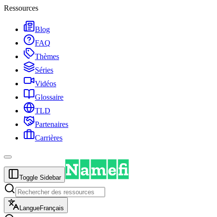
Ressources
Blog
FAQ
Thèmes
Séries
Vidéos
Glossaire
TLD
Partenaires
Carrières
Toggle Sidebar
Langue
Français