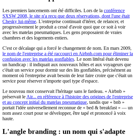
Les premiers lancements ont été difficiles. Lors de la
conférence
SXSW 2008, le site n'a reçu que deux réservations, dont l'une était
Chesky lui-même
. L'entreprise continuait d'itérer, de relancer, et
progressivement le produit a cessé d'avoir quoi que ce soit à voir
avec les matelas pneumatiques. Les gens proposaient de vraies
chambres et des logements entiers.
C'est ce décalage qui a forcé le changement de nom. En mars 2009,
le nom de l'entreprise a été raccourci en Airbnb.com pour éliminer la
confusion avec les matelas gonflables
. Le nom littéral était devenu
un handicap : il indiquait aux nouveaux hôtes et aux voyageurs que
c'était un service pour dormir sur des lits gonflables, précisément au
moment où l'entreprise avait besoin de leur faire croire que c'était un
service pour réserver n'importe quel type d'espace.
Le nouveau mot conservait l'héritage sans le fardeau. « Airbnb »
préservait le
Air... en référence à l'histoire des origines de l'entreprise
et au concept initial du matelas pneumatique
, tandis que « bnb »
portait l'idée universellement reconnue de « bed & breakfast » — un
nom assez court pour se développer, être tapé et prononcé à voix
haute.
L'angle branding : un nom qui s'adapte