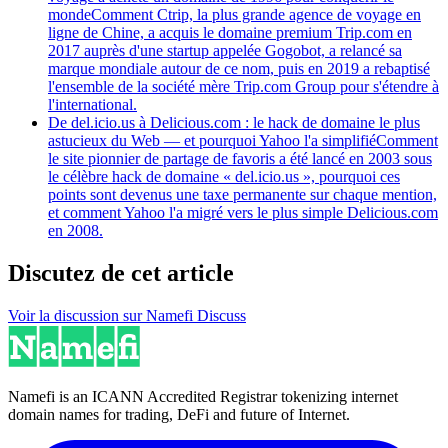
monde
Comment Ctrip, la plus grande agence de voyage en
ligne de Chine, a acquis le domaine premium Trip.com en
2017 auprès d'une startup appelée Gogobot, a relancé sa
marque mondiale autour de ce nom, puis en 2019 a rebaptisé
l'ensemble de la société mère Trip.com Group pour s'étendre à
l'international.
De del.icio.us à Delicious.com : le hack de domaine le plus
astucieux du Web — et pourquoi Yahoo l'a simplifié
Comment
le site pionnier de partage de favoris a été lancé en 2003 sous
le célèbre hack de domaine « del.icio.us », pourquoi ces
points sont devenus une taxe permanente sur chaque mention,
et comment Yahoo l'a migré vers le plus simple Delicious.com
en 2008.
Discutez de cet article
Voir la discussion sur Namefi Discuss
Namefi is an ICANN Accredited Registrar tokenizing internet
domain names for trading, DeFi and future of Internet.