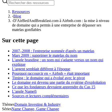
Ressources
›
Blog
›
D'AirBedAndBreakfast.com à Airbnb.com : la mise à niveau
de domaine qui a permis à une entreprise de dépasser ses
matelas gonflables
Sur cette page
2007–2008 : l'entreprise nommée d'après un matelas
Mars 2009 : supprimer le matelas du nom
L'angle branding : un nom qui s'adapte versus un nom qui
explique
L'argent semblait différent à l'époque
Pourquoi raccourcir en « Airbnb » était important
Timing : le domaine qui a évolué avec le pivot
Le domaine est devenu une partie du système d'exploitation
Ce que les fondateurs devraient apprendre du Cas 15
L'angle Namefi
Sources et lectures complémentaires
Thèmes
Domain Investing & Industry
Séries
Name Change, Game Change