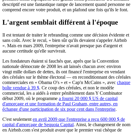
descriptif est une fantastique rampe de lancement quand personne ne
comprend encore votre produit, et un plafond une fois qu'ils le font.
L'argent semblait différent à l'époque
Il est tentant de traiter le rebranding comme une décision évidente et
sans coût. Avec le recul, « bien sûr qu'ils devaient s'appeler Airbnb
». Mais en mars 2009, l'entreprise n'avait presque pas d'argent et
aucune certitude qu'elle survivrait.
Les fondateurs étaient si fauchés que, après que la Convention
nationale démocrate de 2008 les ait laissés chacun avec environ
vingt mille dollars de dettes, ils ont financé l'entreprise en vendant
des céréales sur le thème électoral — en reconditionnant des céréales
commerciales en « Obama O's » et « Cap'n McCains », avec
chaque
boîte vendue à 39 $
. Ce coup des céréales, et non le modèle
commercial, les a aidés à entrer péniblement dans Y Combinator
début 2009, où le programme
a fourni 20 000 $ US de capital
d'amorçage et une formation de Paul Graham, entre autres, en
échange d'une participation de six pour cent dans l'entreprise
.
C'est seulement
en avril 2009 que l'entreprise a reçu 600 000 $ de
capital d'amorçage de Sequoia Capital
. Ainsi, le changement de nom
en Airbnb.com s'est produit
avant
que le premier vrai chèque de