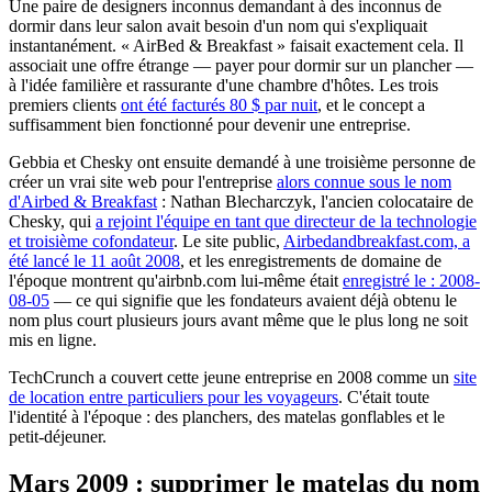
Une paire de designers inconnus demandant à des inconnus de
dormir dans leur salon avait besoin d'un nom qui s'expliquait
instantanément. « AirBed & Breakfast » faisait exactement cela. Il
associait une offre étrange — payer pour dormir sur un plancher —
à l'idée familière et rassurante d'une chambre d'hôtes. Les trois
premiers clients
ont été facturés 80 $ par nuit
, et le concept a
suffisamment bien fonctionné pour devenir une entreprise.
Gebbia et Chesky ont ensuite demandé à une troisième personne de
créer un vrai site web pour l'entreprise
alors connue sous le nom
d'Airbed & Breakfast
: Nathan Blecharczyk, l'ancien colocataire de
Chesky, qui
a rejoint l'équipe en tant que directeur de la technologie
et troisième cofondateur
. Le site public,
Airbedandbreakfast.com, a
été lancé le 11 août 2008
, et les enregistrements de domaine de
l'époque montrent qu'airbnb.com lui-même était
enregistré le : 2008-
08-05
— ce qui signifie que les fondateurs avaient déjà obtenu le
nom plus court plusieurs jours avant même que le plus long ne soit
mis en ligne.
TechCrunch a couvert cette jeune entreprise en 2008 comme un
site
de location entre particuliers pour les voyageurs
. C'était toute
l'identité à l'époque : des planchers, des matelas gonflables et le
petit-déjeuner.
Mars 2009 : supprimer le matelas du nom