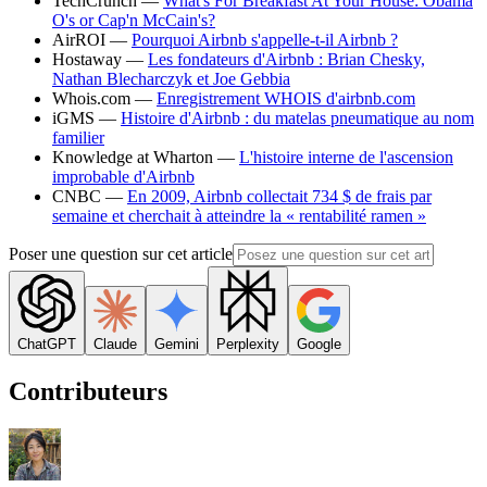
TechCrunch —
What's For Breakfast At Your House: Obama
O's or Cap'n McCain's?
AirROI —
Pourquoi Airbnb s'appelle-t-il Airbnb ?
Hostaway —
Les fondateurs d'Airbnb : Brian Chesky,
Nathan Blecharczyk et Joe Gebbia
Whois.com —
Enregistrement WHOIS d'airbnb.com
iGMS —
Histoire d'Airbnb : du matelas pneumatique au nom
familier
Knowledge at Wharton —
L'histoire interne de l'ascension
improbable d'Airbnb
CNBC —
En 2009, Airbnb collectait 734 $ de frais par
semaine et cherchait à atteindre la « rentabilité ramen »
Poser une question sur cet article
ChatGPT
Claude
Gemini
Perplexity
Google
Contributeurs