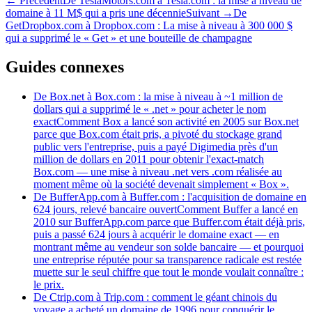
←
Précédent
De TeslaMotors.com à Tesla.com : la mise à niveau de
domaine à 11 M$ qui a pris une décennie
Suivant
→
De
GetDropbox.com à Dropbox.com : La mise à niveau à 300 000 $
qui a supprimé le « Get » et une bouteille de champagne
Guides connexes
De Box.net à Box.com : la mise à niveau à ~1 million de
dollars qui a supprimé le « .net » pour acheter le nom
exact
Comment Box a lancé son activité en 2005 sur Box.net
parce que Box.com était pris, a pivoté du stockage grand
public vers l'entreprise, puis a payé Digimedia près d'un
million de dollars en 2011 pour obtenir l'exact-match
Box.com — une mise à niveau .net vers .com réalisée au
moment même où la société devenait simplement « Box ».
De BufferApp.com à Buffer.com : l'acquisition de domaine en
624 jours, relevé bancaire ouvert
Comment Buffer a lancé en
2010 sur BufferApp.com parce que Buffer.com était déjà pris,
puis a passé 624 jours à acquérir le domaine exact — en
montrant même au vendeur son solde bancaire — et pourquoi
une entreprise réputée pour sa transparence radicale est restée
muette sur le seul chiffre que tout le monde voulait connaître :
le prix.
De Ctrip.com à Trip.com : comment le géant chinois du
voyage a acheté un domaine de 1996 pour conquérir le