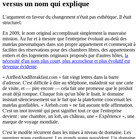
versus un nom qui explique
L'argument en faveur du changement n'était pas esthétique. Il était
structurel.
En 2009, le nom original accomplissait simplement la mauvaise
mission. Au fur et à mesure que l'entreprise évoluait au-delà des
matelas pneumatiques dans son propre appartement et commençait à
faciliter des réservations pour des chambres libres, des appartements
entiers et des logements originaux proposés par d'autres hôtes,
la
nécessité d'un nom plus court, plus accrocheur et plus évolutif est
devenue évidente
.
« AirBedAndBreakfast.com » fait vingt lettres dans la barre
d'adresse. C'est difficile à dire au téléphone, maladroit sur une carte
de visite, et — pire encore — cela fait une promesse que le produit
avait déjà rompue. Chaque fois qu'un hôte le lisait, le domaine
insistait silencieusement sur le fait que la plateforme concernait les
matelas gonflables. « Airbnb.com » ne fait aucune telle affirmation.
C'est un mot inventé qui peut signifier tout ce que l'entreprise
devient : une chambre, un loft, un château, une « Expérience », une
marque de voyage mondiale.
C'est le modèle récurrent dans les mises à niveau de domaine. Les
premiers noms
expliquent
. Les grands noms
possèdent
. Un domaine