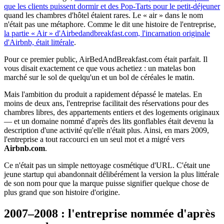
que les clients puissent dormir et des Pop-Tarts pour le petit-déjeuner
quand les chambres d'hôtel étaient rares. Le « air » dans le nom
n'était pas une métaphore. Comme le dit une histoire de l'entreprise,
la partie « Air » d'Airbedandbreakfast.com, l'incarnation originale
d'Airbnb, était littérale
.
Pour ce premier public, AirBedAndBreakfast.com était parfait. Il
vous disait exactement ce que vous achetiez : un matelas bon
marché sur le sol de quelqu'un et un bol de céréales le matin.
Mais l'ambition du produit a rapidement dépassé le matelas. En
moins de deux ans, l'entreprise facilitait des réservations pour des
chambres libres, des appartements entiers et des logements originaux
— et un domaine nommé d'après des lits gonflables était devenu la
description d'une activité qu'elle n'était plus. Ainsi, en mars 2009,
l'entreprise a tout raccourci en un seul mot et a migré vers
Airbnb.com
.
Ce n'était pas un simple nettoyage cosmétique d'URL. C'était une
jeune startup qui abandonnait délibérément la version la plus littérale
de son nom pour que la marque puisse signifier quelque chose de
plus grand que son histoire d'origine.
2007–2008 : l'entreprise nommée d'après