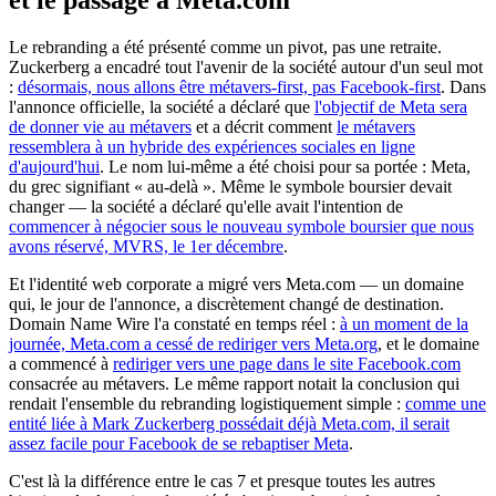
et le passage à Meta.com
Le rebranding a été présenté comme un pivot, pas une retraite.
Zuckerberg a encadré tout l'avenir de la société autour d'un seul mot
:
désormais, nous allons être métavers-first, pas Facebook-first
. Dans
l'annonce officielle, la société a déclaré que
l'objectif de Meta sera
de donner vie au métavers
et a décrit comment
le métavers
ressemblera à un hybride des expériences sociales en ligne
d'aujourd'hui
. Le nom lui-même a été choisi pour sa portée : Meta,
du grec signifiant « au-delà ». Même le symbole boursier devait
changer — la société a déclaré qu'elle avait l'intention de
commencer à négocier sous le nouveau symbole boursier que nous
avons réservé, MVRS, le 1er décembre
.
Et l'identité web corporate a migré vers Meta.com — un domaine
qui, le jour de l'annonce, a discrètement changé de destination.
Domain Name Wire l'a constaté en temps réel :
à un moment de la
journée, Meta.com a cessé de rediriger vers Meta.org
, et le domaine
a commencé à
rediriger vers une page dans le site Facebook.com
consacrée au métavers. Le même rapport notait la conclusion qui
rendait l'ensemble du rebranding logistiquement simple :
comme une
entité liée à Mark Zuckerberg possédait déjà Meta.com, il serait
assez facile pour Facebook de se rebaptiser Meta
.
C'est là la différence entre le cas 7 et presque toutes les autres