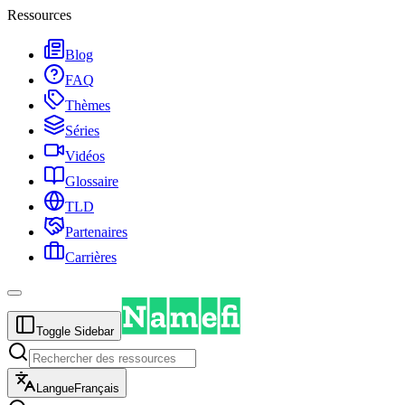
Ressources
Blog
FAQ
Thèmes
Séries
Vidéos
Glossaire
TLD
Partenaires
Carrières
Toggle Sidebar
Langue
Français