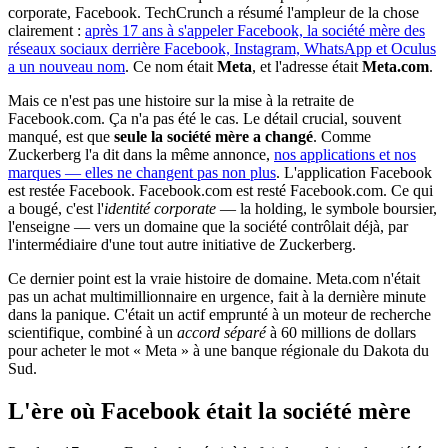
corporate, Facebook. TechCrunch a résumé l'ampleur de la chose
clairement :
après 17 ans à s'appeler Facebook, la société mère des
réseaux sociaux derrière Facebook, Instagram, WhatsApp et Oculus
a un nouveau nom
. Ce nom était
Meta
, et l'adresse était
Meta.com
.
Mais ce n'est pas une histoire sur la mise à la retraite de
Facebook.com. Ça n'a pas été le cas. Le détail crucial, souvent
manqué, est que
seule la société mère a changé
. Comme
Zuckerberg l'a dit dans la même annonce,
nos applications et nos
marques — elles ne changent pas non plus
. L'application Facebook
est restée Facebook. Facebook.com est resté Facebook.com. Ce qui
a bougé, c'est l'
identité corporate
— la holding, le symbole boursier,
l'enseigne — vers un domaine que la société contrôlait déjà, par
l'intermédiaire d'une tout autre initiative de Zuckerberg.
Ce dernier point est la vraie histoire de domaine. Meta.com n'était
pas un achat multimillionnaire en urgence, fait à la dernière minute
dans la panique. C'était un actif emprunté à un moteur de recherche
scientifique, combiné à un
accord séparé
à 60 millions de dollars
pour acheter le mot « Meta » à une banque régionale du Dakota du
Sud.
L'ère où Facebook était la société mère