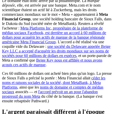
Le domaine était donc arrivé par la philanthropie. La
marque
déposée
, elle, est arrivée par une banque. Meta.com et le nom
scientifique étaient un actif lié à Zuckerberg, mais les droits
commerciaux mondiaux sur le mot « Meta » appartenaient à
Meta
Financial Group
, une société holding bancaire de Sioux Falls, dans
le Dakota du Sud (société mère de MetaBank). Reuters a révélé
l'acheteur :
Meta Platforms Inc, propriétaire de la plateforme de
médias sociaux Facebook, est derrière un accord à 60 millions de
dollars pour acquérir les actifs de marque de la banque régionale
américaine Meta Financial Group
. L'accord a été réalisé via une
coquille vide du Delaware :
une société du Delaware appelée Beige
Key LLC a accepté d'acquérir les droits mondiaux sur ses noms de
sociétés pour 60 millions de dollars en espèces
, et un porte-parole de
Meta a confirmé que
Beige Key nous est affiliée et nous avons
acquis ces actifs de marque
.
Ces 60 millions de dollars ont acheté bien plus qu'un logo. La presse
de Sioux Falls a précisé la portée : Meta Financial allait
céder les
noms et raisons sociales de la société, dont MetaBank, à Meta
Platforms
, ainsi que les
noms de domaine et comptes de médias
sociaux
associés — et
l'accord prévoit un an pour l'abandon
progressif du nom Meta
du côté de la banque. (La banque s'est
ensuite rebaptisée Pathward.)
L'argent paraissait différent à l'époque