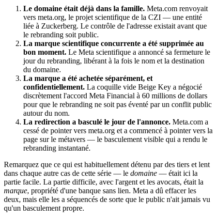
Le domaine était déjà dans la famille.
Meta.com renvoyait
vers meta.org, le projet scientifique de la CZI — une entité
liée à Zuckerberg. Le contrôle de l'adresse existait avant que
le rebranding soit public.
La marque scientifique concurrente a été supprimée au
bon moment.
Le Meta scientifique a annoncé sa fermeture le
jour du rebranding, libérant à la fois le nom et la destination
du domaine.
La marque a été achetée séparément, et
confidentiellement.
La coquille vide Beige Key a négocié
discrètement l'accord Meta Financial à 60 millions de dollars
pour que le rebranding ne soit pas éventé par un conflit public
autour du nom.
La redirection a basculé le jour de l'annonce.
Meta.com a
cessé de pointer vers meta.org et a commencé à pointer vers la
page sur le métavers — le basculement visible qui a rendu le
rebranding instantané.
Remarquez que ce qui est habituellement détenu par des tiers et lent
dans chaque autre cas de cette série — le
domaine
— était ici la
partie facile. La partie difficile, avec l'argent et les avocats, était la
marque
, propriété d'une banque sans lien. Meta a dû effacer les
deux, mais elle les a séquencés de sorte que le public n'ait jamais vu
qu'un basculement propre.