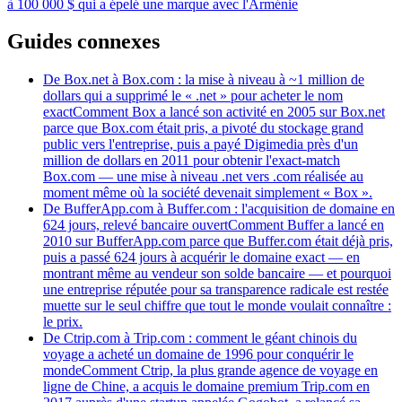
à 100 000 $ qui a épelé une marque avec l'Arménie
Guides connexes
De Box.net à Box.com : la mise à niveau à ~1 million de
dollars qui a supprimé le « .net » pour acheter le nom
exact
Comment Box a lancé son activité en 2005 sur Box.net
parce que Box.com était pris, a pivoté du stockage grand
public vers l'entreprise, puis a payé Digimedia près d'un
million de dollars en 2011 pour obtenir l'exact-match
Box.com — une mise à niveau .net vers .com réalisée au
moment même où la société devenait simplement « Box ».
De BufferApp.com à Buffer.com : l'acquisition de domaine en
624 jours, relevé bancaire ouvert
Comment Buffer a lancé en
2010 sur BufferApp.com parce que Buffer.com était déjà pris,
puis a passé 624 jours à acquérir le domaine exact — en
montrant même au vendeur son solde bancaire — et pourquoi
une entreprise réputée pour sa transparence radicale est restée
muette sur le seul chiffre que tout le monde voulait connaître :
le prix.
De Ctrip.com à Trip.com : comment le géant chinois du
voyage a acheté un domaine de 1996 pour conquérir le
monde
Comment Ctrip, la plus grande agence de voyage en
ligne de Chine, a acquis le domaine premium Trip.com en