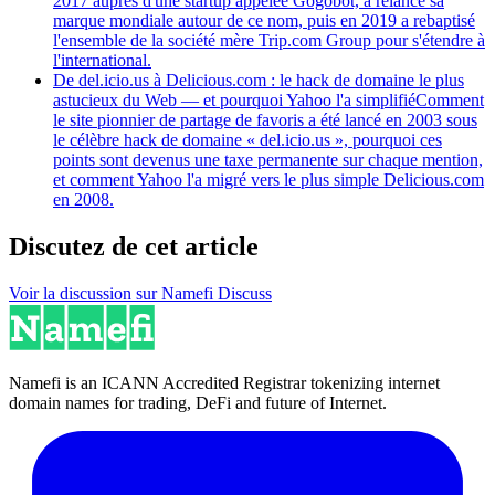
2017 auprès d'une startup appelée Gogobot, a relancé sa
marque mondiale autour de ce nom, puis en 2019 a rebaptisé
l'ensemble de la société mère Trip.com Group pour s'étendre à
l'international.
De del.icio.us à Delicious.com : le hack de domaine le plus
astucieux du Web — et pourquoi Yahoo l'a simplifié
Comment
le site pionnier de partage de favoris a été lancé en 2003 sous
le célèbre hack de domaine « del.icio.us », pourquoi ces
points sont devenus une taxe permanente sur chaque mention,
et comment Yahoo l'a migré vers le plus simple Delicious.com
en 2008.
Discutez de cet article
Voir la discussion sur Namefi Discuss
Namefi is an ICANN Accredited Registrar tokenizing internet
domain names for trading, DeFi and future of Internet.