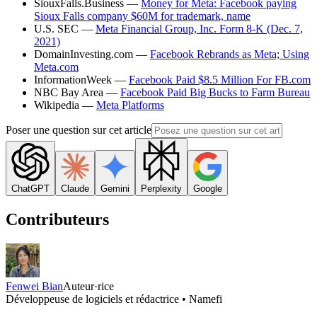
SiouxFalls.Business —
Money for Meta: Facebook paying
Sioux Falls company $60M for trademark, name
U.S. SEC —
Meta Financial Group, Inc. Form 8-K (Dec. 7,
2021)
DomainInvesting.com —
Facebook Rebrands as Meta; Using
Meta.com
InformationWeek —
Facebook Paid $8.5 Million For FB.com
NBC Bay Area —
Facebook Paid Big Bucks to Farm Bureau
Wikipedia —
Meta Platforms
Poser une question sur cet article
ChatGPT
Claude
Gemini
Perplexity
Google
Contributeurs
Fenwei Bian
Auteur·rice
Développeuse de logiciels et rédactrice • Namefi