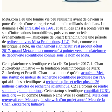
Meta.com a eu une longue vie peu reluisante avant de devenir la
porte d'entrée d'une entreprise valant mille milliards de dollars. Le
domaine a été
enregistré en 1991
, et au fil des ans il a pointé vers un
site d'informations immobilières, puis vers une société
événementielle — l'historique de Smart Branding note une période
de
redirection vers Meta Productions, LLC
. Puis, comme cet
historique le note,
un changement significatif s'est produit début
2017, quand Meta.com a commencé à pointer vers une plateforme
de découverte scientifique connue sous le nom de Meta
.
Cette plateforme scientifique est la clé. En janvier 2017, la Chan
Zuckerberg Initiative — la fondation philanthropique de Mark
Zuckerberg et Priscilla Chan — a annoncé qu'elle
acquérait Meta,
une startup de moteur de recherche scientifique propulsée par l'IA
qui aidait les scientifiques à
rechercher, lire et relier plus de 26
millions d'articles de recherche scientifique
. CZI a promis de
rendre
son outil gratuit pour tous
. Cette startup scientifique
contrôlait l'URL
meta.org
— et, comme Domain Name Wire l'a confirmé,
Meta.com
renvoyait vers Meta.org, le site web d'un projet appelé Meta de la
Chan Zuckerberg Initiative
.