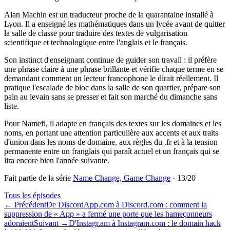
Alan Machin est un traducteur proche de la quarantaine installé à
Lyon. Il a enseigné les mathématiques dans un lycée avant de quitter
la salle de classe pour traduire des textes de vulgarisation
scientifique et technologique entre l'anglais et le français.
Son instinct d'enseignant continue de guider son travail : il préfère
une phrase claire à une phrase brillante et vérifie chaque terme en se
demandant comment un lecteur francophone le dirait réellement. Il
pratique l'escalade de bloc dans la salle de son quartier, prépare son
pain au levain sans se presser et fait son marché du dimanche sans
liste.
Pour Namefi, il adapte en français des textes sur les domaines et les
noms, en portant une attention particulière aux accents et aux traits
d'union dans les noms de domaine, aux règles du .fr et à la tension
permanente entre un franglais qui paraît actuel et un français qui se
lira encore bien l'année suivante.
Fait partie de la série
Name Change, Game Change
·
13
/
20
Tous les épisodes
←
Précédent
De DiscordApp.com à Discord.com : comment la
suppression de « App » a fermé une porte que les hameçonneurs
adoraient
Suivant
→
D'Instagr.am à Instagram.com : le domain hack