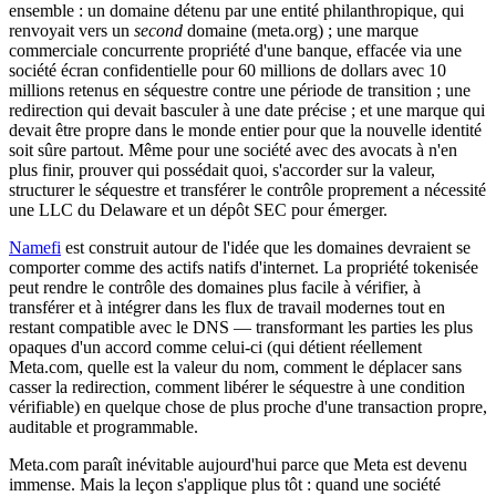
ensemble : un domaine détenu par une entité philanthropique, qui
renvoyait vers un
second
domaine (meta.org) ; une marque
commerciale concurrente propriété d'une banque, effacée via une
société écran confidentielle pour 60 millions de dollars avec 10
millions retenus en séquestre contre une période de transition ; une
redirection qui devait basculer à une date précise ; et une marque qui
devait être propre dans le monde entier pour que la nouvelle identité
soit sûre partout. Même pour une société avec des avocats à n'en
plus finir, prouver qui possédait quoi, s'accorder sur la valeur,
structurer le séquestre et transférer le contrôle proprement a nécessité
une LLC du Delaware et un dépôt SEC pour émerger.
Namefi
est construit autour de l'idée que les domaines devraient se
comporter comme des actifs natifs d'internet. La propriété tokenisée
peut rendre le contrôle des domaines plus facile à vérifier, à
transférer et à intégrer dans les flux de travail modernes tout en
restant compatible avec le DNS — transformant les parties les plus
opaques d'un accord comme celui-ci (qui détient réellement
Meta.com, quelle est la valeur du nom, comment le déplacer sans
casser la redirection, comment libérer le séquestre à une condition
vérifiable) en quelque chose de plus proche d'une transaction propre,
auditable et programmable.
Meta.com paraît inévitable aujourd'hui parce que Meta est devenu
immense. Mais la leçon s'applique plus tôt : quand une société