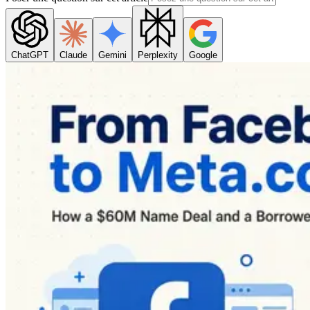
ChatGPT
Claude
Gemini
Perplexity
Google