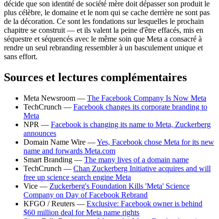
décide que son identité de société mère doit dépasser son produit le
plus célèbre, le domaine et le nom qui se cache derrière ne sont pas
de la décoration. Ce sont les fondations sur lesquelles le prochain
chapitre se construit — et ils valent la peine d'être effacés, mis en
séquestre et séquencés avec le même soin que Meta a consacré à
rendre un seul rebranding ressembler à un basculement unique et
sans effort.
Sources et lectures complémentaires
Meta Newsroom —
The Facebook Company Is Now Meta
TechCrunch —
Facebook changes its corporate branding to
Meta
NPR —
Facebook is changing its name to Meta, Zuckerberg
announces
Domain Name Wire —
Yes, Facebook chose Meta for its new
name and forwards Meta.com
Smart Branding —
The many lives of a domain name
TechCrunch —
Chan Zuckerberg Initiative acquires and will
free up science search engine Meta
Vice —
Zuckerberg's Foundation Kills 'Meta' Science
Company on Day of Facebook Rebrand
KFGO / Reuters —
Exclusive: Facebook owner is behind
$60 million deal for Meta name rights