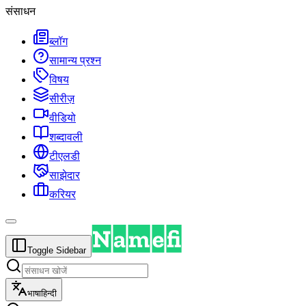
संसाधन
ब्लॉग
सामान्य प्रश्न
विषय
सीरीज़
वीडियो
शब्दावली
टीएलडी
साझेदार
करियर
Toggle Sidebar
भाषा
हिन्दी