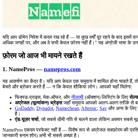
यदि आप डोमेन निवेश में कदम रख रहे हैं — या कुछ वर्षों दूर रहने के बाद इसमें
अधिक जगहों पर, और अब वे सभी केवल फ़ोरम नहीं हैं।" यह अंग्रेजी भाषा के उन समु
फ़ोरम जो आज भी मायने रखते हैं
1. NamePros —
namepros.com
यह आकर्षण का केंद्र है। यदि आप केवल एक समुदाय में शामिल होना चाहते हैं, 
बेचते और ब्रोकर करते हैं — न कि केवल शौकिया लोग। आपको यहाँ मिलेगा:
फिक्स्ड-प्राइस, मेक-ऑफर, और
नीलामी
(ऑक्शन) लिस्टिंग के लिए
सेल्स
अप्रेजल (मूल्यांकन) थ्रेड्स
जहाँ समुदाय आपको अलग-अलग तरीके से बत
GoDaddy
,
Dynadot
,
Namecheap
,
Afternic
,
Sav
और अन्य के लिए
है।
एंड-यूज़र चर्चा
, जो सबसे धीमी गति से चलने वाला लेकिन अक्सर सबसे मूल्यव
NamePros एकदम परफेक्ट नहीं है — विशेष रूप से अप्रेजल सबफ़ोरम की प्रतिष
जानकारी बनाम शोर) अभी भी सबसे अच्छा है।