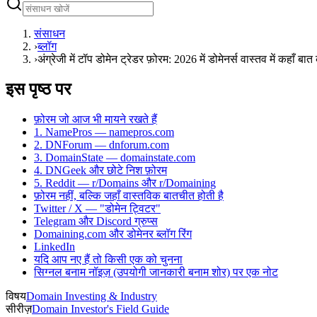
संसाधन
›
ब्लॉग
›
अंग्रेजी में टॉप डोमेन ट्रेडर फ़ोरम: 2026 में डोमेनर्स वास्तव में कहाँ बात 
इस पृष्ठ पर
फ़ोरम जो आज भी मायने रखते हैं
1. NamePros — namepros.com
2. DNForum — dnforum.com
3. DomainState — domainstate.com
4. DNGeek और छोटे निश फ़ोरम
5. Reddit — r/Domains और r/Domaining
फ़ोरम नहीं, बल्कि जहाँ वास्तविक बातचीत होती है
Twitter / X — "डोमेन ट्विटर"
Telegram और Discord ग्रुप्स
Domaining.com और डोमेनर ब्लॉग रिंग
LinkedIn
यदि आप नए हैं तो किसी एक को चुनना
सिग्नल बनाम नॉइज़ (उपयोगी जानकारी बनाम शोर) पर एक नोट
विषय
Domain Investing & Industry
सीरीज़
Domain Investor's Field Guide