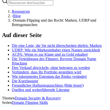
Ressourcen
›
Blog
›
Domain-Flipping und das Recht: Marken, UDRP und
Betrugsmaschen
Auf dieser Seite
Die eine Linie, die Sie nicht überschreiten dürfen: Marken
UDRP: Wie ein Markeninhaber einen Namen zurückholt
ACPA: Wenn es zur Klage und zu Geld eskaliert
Die Verteidigung des Flippers: Reverse Domain Name
Hijacking
Den Verkauf abwickeln, ohne betrogen zu werden
Verhindern, dass Ihr Portfolio gestohlen wird
Wie tokenisiertes Eigentum das Risiko verändert
Die Kurzfassung
Freundlicher Haftungsausschluss (Bitte lesen!)
Quellen und weiterführende Literatur
Themen
Domain Security & Recovery
Serien
Domain Flipping Skills