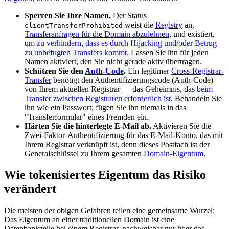
Sperren Sie Ihre Namen.
Der Status
weist die
Registry
an,
clientTransferProhibited
Transferanfragen für die Domain abzulehnen
, und existiert,
um
zu verhindern, dass es durch Hijacking und/oder Betrug
zu unbefugten Transfers kommt
. Lassen Sie ihn für jeden
Namen aktiviert, den Sie nicht gerade aktiv übertragen.
Schützen Sie den
Auth-Code
.
Ein legitimer
Cross-Registrar-
Transfer
benötigt den Authentifizierungscode (Auth-Code)
von Ihrem aktuellen Registrar — das Geheimnis, das
beim
Transfer zwischen Registraren erforderlich ist
. Behandeln Sie
ihn wie ein Passwort; fügen Sie ihn niemals in das
"Transferformular" eines Fremden ein.
Härten Sie die hinterlegte E-Mail ab.
Aktivieren Sie die
Zwei-Faktor-Authentifizierung für das E-Mail-Konto, das mit
Ihrem Registrar verknüpft ist, denn dieses Postfach ist der
Generalschlüssel zu Ihrem gesamten
Domain-Eigentum
.
Wie tokenisiertes Eigentum das Risiko
verändert
Die meisten der obigen Gefahren teilen eine gemeinsame Wurzel:
Das Eigentum an einer traditionellen Domain ist eine
Datenbankzeile bei einem Registrar, nachweisbar nur über das