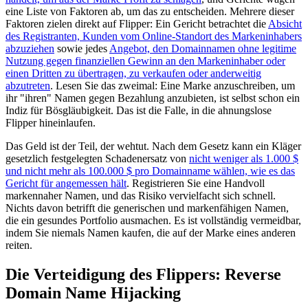
eine Liste von Faktoren ab, um das zu entscheiden. Mehrere dieser
Faktoren zielen direkt auf Flipper: Ein Gericht betrachtet die
Absicht
des Registranten, Kunden vom Online-Standort des Markeninhabers
abzuziehen
sowie jedes
Angebot, den Domainnamen ohne legitime
Nutzung gegen finanziellen Gewinn an den Markeninhaber oder
einen Dritten zu übertragen, zu verkaufen oder anderweitig
abzutreten
. Lesen Sie das zweimal: Eine Marke anzuschreiben, um
ihr "ihren" Namen gegen Bezahlung anzubieten, ist selbst schon ein
Indiz für Bösgläubigkeit. Das ist die Falle, in die ahnungslose
Flipper hineinlaufen.
Das Geld ist der Teil, der wehtut. Nach dem Gesetz kann ein Kläger
gesetzlich festgelegten Schadenersatz von
nicht weniger als 1.000 $
und nicht mehr als 100.000 $ pro Domainname wählen, wie es das
Gericht für angemessen hält
. Registrieren Sie eine Handvoll
markennaher Namen, und das Risiko vervielfacht sich schnell.
Nichts davon betrifft die generischen und markenfähigen Namen,
die ein gesundes Portfolio ausmachen. Es ist vollständig vermeidbar,
indem Sie niemals Namen kaufen, die auf der Marke eines anderen
reiten.
Die Verteidigung des Flippers: Reverse
Domain Name Hijacking