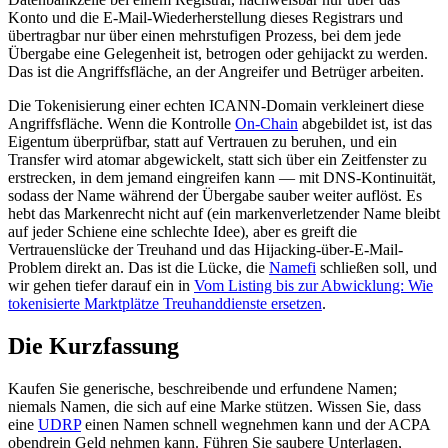
Konto und die E-Mail-Wiederherstellung dieses Registrars und
übertragbar nur über einen mehrstufigen Prozess, bei dem jede
Übergabe eine Gelegenheit ist, betrogen oder gehijackt zu werden.
Das ist die Angriffsfläche, an der Angreifer und Betrüger arbeiten.
Die Tokenisierung einer echten ICANN-Domain verkleinert diese
Angriffsfläche. Wenn die Kontrolle
On-Chain
abgebildet ist, ist das
Eigentum überprüfbar, statt auf Vertrauen zu beruhen, und ein
Transfer wird atomar abgewickelt, statt sich über ein Zeitfenster zu
erstrecken, in dem jemand eingreifen kann — mit DNS-Kontinuität,
sodass der Name während der Übergabe sauber weiter auflöst. Es
hebt das Markenrecht nicht auf (ein markenverletzender Name bleibt
auf jeder Schiene eine schlechte Idee), aber es greift die
Vertrauenslücke der Treuhand und das Hijacking-über-E-Mail-
Problem direkt an. Das ist die Lücke, die
Namefi
schließen soll, und
wir gehen tiefer darauf ein in
Vom Listing bis zur Abwicklung: Wie
tokenisierte Marktplätze Treuhanddienste ersetzen
.
Die Kurzfassung
Kaufen Sie generische, beschreibende und erfundene Namen;
niemals Namen, die sich auf eine Marke stützen. Wissen Sie, dass
eine
UDRP
einen Namen schnell wegnehmen kann und der ACPA
obendrein Geld nehmen kann. Führen Sie saubere Unterlagen,