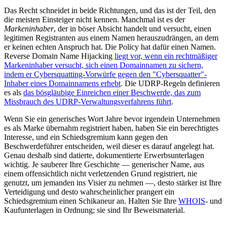
Das Recht schneidet in beide Richtungen, und das ist der Teil, den
die meisten Einsteiger nicht kennen. Manchmal ist es der
Markeninhaber
, der in böser Absicht handelt und versucht, einen
legitimen Registranten aus einem Namen herauszudrängen, an dem
er keinen echten Anspruch hat. Die Policy hat dafür einen Namen.
Reverse Domain Name Hijacking
liegt vor, wenn ein rechtmäßiger
Markeninhaber versucht, sich einen Domainnamen zu sichern,
indem er Cybersquatting-Vorwürfe gegen den "Cybersquatter"-
Inhaber eines Domainnamens erhebt
. Die UDRP-Regeln definieren
es als
das bösgläubige Einreichen einer Beschwerde, das zum
Missbrauch des UDRP-Verwaltungsverfahrens führt
.
Wenn Sie ein generisches Wort Jahre bevor irgendein Unternehmen
es als Marke übernahm registriert haben, haben Sie ein berechtigtes
Interesse, und ein Schiedsgremium kann gegen den
Beschwerdeführer entscheiden, weil dieser es darauf angelegt hat.
Genau deshalb sind datierte, dokumentierte Erwerbsunterlagen
wichtig. Je sauberer Ihre Geschichte — generischer Name, aus
einem offensichtlich nicht verletzenden Grund registriert, nie
genutzt, um jemanden ins Visier zu nehmen —, desto stärker ist Ihre
Verteidigung und desto wahrscheinlicher prangert ein
Schiedsgremium einen Schikaneur an. Halten Sie Ihre
WHOIS
- und
Kaufunterlagen in Ordnung; sie sind Ihr Beweismaterial.