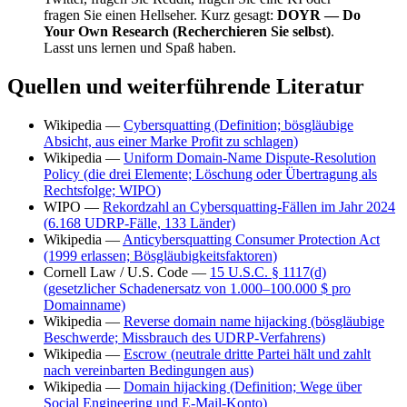
fragen Sie einen Hellseher. Kurz gesagt:
DOYR — Do
Your Own Research (Recherchieren Sie selbst)
.
Lasst uns lernen und Spaß haben.
Quellen und weiterführende Literatur
Wikipedia —
Cybersquatting (Definition; bösgläubige
Absicht, aus einer Marke Profit zu schlagen)
Wikipedia —
Uniform Domain-Name Dispute-Resolution
Policy (die drei Elemente; Löschung oder Übertragung als
Rechtsfolge; WIPO)
WIPO —
Rekordzahl an Cybersquatting-Fällen im Jahr 2024
(6.168 UDRP-Fälle, 133 Länder)
Wikipedia —
Anticybersquatting Consumer Protection Act
(1999 erlassen; Bösgläubigkeitsfaktoren)
Cornell Law / U.S. Code —
15 U.S.C. § 1117(d)
(gesetzlicher Schadenersatz von 1.000–100.000 $ pro
Domainname)
Wikipedia —
Reverse domain name hijacking (bösgläubige
Beschwerde; Missbrauch des UDRP-Verfahrens)
Wikipedia —
Escrow (neutrale dritte Partei hält und zahlt
nach vereinbarten Bedingungen aus)
Wikipedia —
Domain hijacking (Definition; Wege über
Social Engineering und E-Mail-Konto)