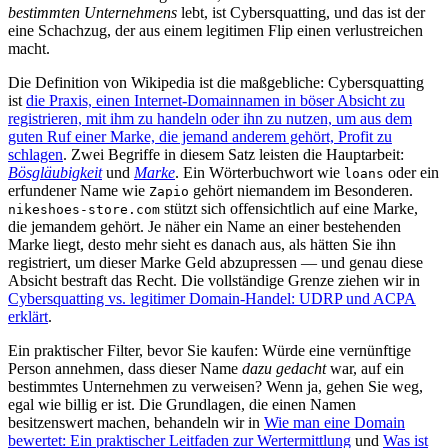
bestimmten Unternehmens
lebt, ist Cybersquatting, und das ist der
eine Schachzug, der aus einem legitimen Flip einen verlustreichen
macht.
Die Definition von Wikipedia ist die maßgebliche: Cybersquatting
ist
die Praxis, einen Internet-Domainnamen in böser Absicht zu
registrieren, mit ihm zu handeln oder ihn zu nutzen, um aus dem
guten Ruf einer Marke, die jemand anderem gehört, Profit zu
schlagen
. Zwei Begriffe in diesem Satz leisten die Hauptarbeit:
Bösgläubigkeit
und
Marke
. Ein Wörterbuchwort wie
oder ein
loans
erfundener Name wie
gehört niemandem im Besonderen.
Zapio
stützt sich offensichtlich auf eine Marke,
nikeshoes-store.com
die jemandem gehört. Je näher ein Name an einer bestehenden
Marke liegt, desto mehr sieht es danach aus, als hätten Sie ihn
registriert, um dieser Marke Geld abzupressen — und genau diese
Absicht bestraft das Recht. Die vollständige Grenze ziehen wir in
Cybersquatting vs. legitimer Domain-Handel: UDRP und ACPA
erklärt
.
Ein praktischer Filter, bevor Sie kaufen: Würde eine vernünftige
Person annehmen, dass dieser Name
dazu gedacht
war, auf ein
bestimmtes Unternehmen zu verweisen? Wenn ja, gehen Sie weg,
egal wie billig er ist. Die Grundlagen, die einen Namen
besitzenswert machen, behandeln wir in
Wie man eine Domain
bewertet: Ein praktischer Leitfaden zur Wertermittlung
und
Was ist