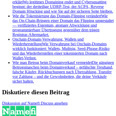
erklärt
Wo legitimes Domaining endet und Cybersquatting
beginnt: der dreiteilige UDRP-Test, der ACPA, Reverse
Domain Hijacking und wie Sie auf der sicheren Seite bleiben.
Wie die Tokenisierung das Domain-Flipping verändert
Wie
das On-Chain-Bringen einer Domain das Flipping umgestaltet
— verifiziertes Eigentum, atomare Abwicklung und
programmierbare Übertragung gegenüber dem trägen
Registrar-Aftermarket.
Onchain-Domain-Verwahrung, Wallets und
Wiederherstellung
Wie Verwahrung bei Onchain-Domains
wirklich funktioniert: Wallets, Multisig, Seed-Phrase-Risiko
und das Wiederherstellen einer tokenisierten Domain nach
Wallet-Verlust.
Wie man Betrug beim Domainverkauf vermeidet
Die gängigen
Betrugsmaschen beim Domainverkauf – gefälschte Treuhand,
falsche Käufer, Rückbuchungen nach Überzahlung, Transfer
vor Zahlung – und die Gewohnheiten, die deine Verkäufe
sicher halten.
Diskutiere diesen Beitrag
Diskussion auf Namefi Discuss ansehen