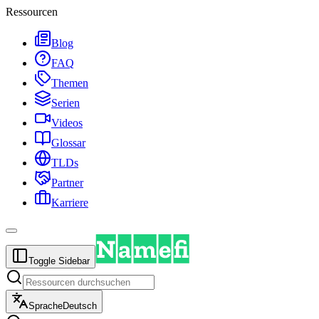
Ressourcen
Blog
FAQ
Themen
Serien
Videos
Glossar
TLDs
Partner
Karriere
Toggle Sidebar
Sprache
Deutsch