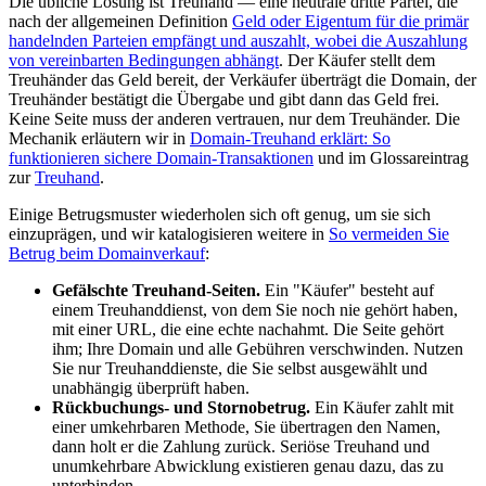
Die übliche Lösung ist Treuhand — eine neutrale dritte Partei, die
nach der allgemeinen Definition
Geld oder Eigentum für die primär
handelnden Parteien empfängt und auszahlt, wobei die Auszahlung
von vereinbarten Bedingungen abhängt
. Der Käufer stellt dem
Treuhänder das Geld bereit, der Verkäufer überträgt die Domain, der
Treuhänder bestätigt die Übergabe und gibt dann das Geld frei.
Keine Seite muss der anderen vertrauen, nur dem Treuhänder. Die
Mechanik erläutern wir in
Domain-Treuhand erklärt: So
funktionieren sichere Domain-Transaktionen
und im Glossareintrag
zur
Treuhand
.
Einige Betrugsmuster wiederholen sich oft genug, um sie sich
einzuprägen, und wir katalogisieren weitere in
So vermeiden Sie
Betrug beim Domainverkauf
:
Gefälschte Treuhand-Seiten.
Ein "Käufer" besteht auf
einem Treuhanddienst, von dem Sie noch nie gehört haben,
mit einer URL, die eine echte nachahmt. Die Seite gehört
ihm; Ihre Domain und alle Gebühren verschwinden. Nutzen
Sie nur Treuhanddienste, die Sie selbst ausgewählt und
unabhängig überprüft haben.
Rückbuchungs- und Stornobetrug.
Ein Käufer zahlt mit
einer umkehrbaren Methode, Sie übertragen den Namen,
dann holt er die Zahlung zurück. Seriöse Treuhand und
unumkehrbare Abwicklung existieren genau dazu, das zu
unterbinden.