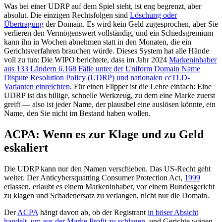
Was bei einer UDRP auf dem Spiel steht, ist eng begrenzt, aber
absolut. Die einzigen Rechtsfolgen sind
Löschung oder
Übertragung
der Domain. Es wird kein Geld zugesprochen, aber Sie
verlieren den Vermögenswert vollständig, und ein Schiedsgremium
kann ihn in Wochen abnehmen statt in den Monaten, die ein
Gerichtsverfahren brauchen würde. Dieses System hat alle Hände
voll zu tun: Die WIPO berichtete, dass im Jahr 2024
Markeninhaber
aus 133 Ländern 6.168 Fälle unter der Uniform Domain Name
Dispute Resolution Policy (UDRP) und nationalen ccTLD-
Varianten einreichten
. Für einen Flipper ist die Lehre einfach: Eine
UDRP ist das billige, schnelle Werkzeug, zu dem eine Marke zuerst
greift — also ist jeder Name, der plausibel eine auslösen könnte, ein
Name, den Sie nicht im Bestand haben wollen.
ACPA: Wenn es zur Klage und zu Geld
eskaliert
Die UDRP kann nur den Namen verschieben. Das US-Recht geht
weiter. Der Anticybersquatting Consumer Protection Act,
1999
erlassen, erlaubt es einem Markeninhaber, vor einem Bundesgericht
zu klagen und Schadenersatz zu verlangen, nicht nur die Domain.
Der
ACPA
hängt davon ab, ob der Registrant
in böser Absicht
handelt, um aus der Marke Profit zu schlagen
, und Gerichte wägen