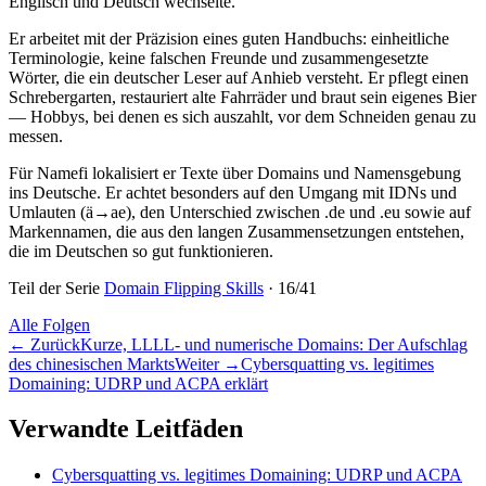
Englisch und Deutsch wechselte.
Er arbeitet mit der Präzision eines guten Handbuchs: einheitliche
Terminologie, keine falschen Freunde und zusammengesetzte
Wörter, die ein deutscher Leser auf Anhieb versteht. Er pflegt einen
Schrebergarten, restauriert alte Fahrräder und braut sein eigenes Bier
— Hobbys, bei denen es sich auszahlt, vor dem Schneiden genau zu
messen.
Für Namefi lokalisiert er Texte über Domains und Namensgebung
ins Deutsche. Er achtet besonders auf den Umgang mit IDNs und
Umlauten (ä→ae), den Unterschied zwischen .de und .eu sowie auf
Markennamen, die aus den langen Zusammensetzungen entstehen,
die im Deutschen so gut funktionieren.
Teil der Serie
Domain Flipping Skills
·
16
/
41
Alle Folgen
←
Zurück
Kurze, LLLL- und numerische Domains: Der Aufschlag
des chinesischen Markts
Weiter
→
Cybersquatting vs. legitimes
Domaining: UDRP und ACPA erklärt
Verwandte Leitfäden
Cybersquatting vs. legitimes Domaining: UDRP und ACPA