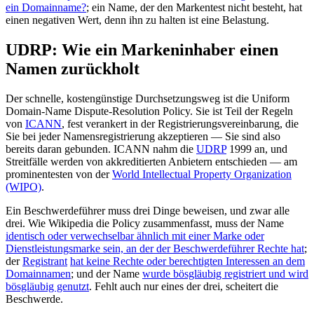
ein Domainname?
; ein Name, der den Markentest nicht besteht, hat
einen negativen Wert, denn ihn zu halten ist eine Belastung.
UDRP: Wie ein Markeninhaber einen
Namen zurückholt
Der schnelle, kostengünstige Durchsetzungsweg ist die Uniform
Domain-Name Dispute-Resolution Policy. Sie ist Teil der Regeln
von
ICANN
, fest verankert in der Registrierungsvereinbarung, die
Sie bei jeder Namensregistrierung akzeptieren — Sie sind also
bereits daran gebunden. ICANN nahm die
UDRP
1999 an, und
Streitfälle werden von akkreditierten Anbietern entschieden — am
prominentesten von der
World Intellectual Property Organization
(WIPO)
.
Ein Beschwerdeführer muss drei Dinge beweisen, und zwar alle
drei. Wie Wikipedia die Policy zusammenfasst, muss der Name
identisch oder verwechselbar ähnlich mit einer Marke oder
Dienstleistungsmarke sein, an der der Beschwerdeführer Rechte hat
;
der
Registrant
hat keine Rechte oder berechtigten Interessen an dem
Domainnamen
; und der Name
wurde bösgläubig registriert und wird
bösgläubig genutzt
. Fehlt auch nur eines der drei, scheitert die
Beschwerde.