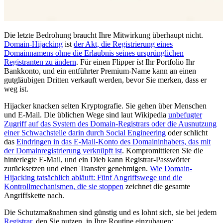
Die letzte Bedrohung braucht Ihre Mitwirkung überhaupt nicht.
Domain-Hijacking
ist
der Akt, die Registrierung eines
Domainnamens ohne die Erlaubnis seines ursprünglichen
Registranten zu ändern
. Für einen Flipper
ist
Ihr Portfolio Ihr
Bankkonto, und ein entführter Premium-Name kann an einen
gutgläubigen Dritten verkauft werden, bevor Sie merken, dass er
weg ist.
Hijacker knacken selten Kryptografie. Sie gehen über Menschen
und E-Mail. Die üblichen Wege sind laut Wikipedia
unbefugter
Zugriff auf das System des Domain-Registrars oder die Ausnutzung
einer Schwachstelle darin durch Social Engineering
oder schlicht
das
Eindringen in das E-Mail-Konto des Domaininhabers, das mit
der Domainregistrierung verknüpft ist
. Kompromittieren Sie die
hinterlegte E-Mail, und ein Dieb kann Registrar-Passwörter
zurücksetzen und einen Transfer genehmigen.
Wie Domain-
Hijacking tatsächlich abläuft: Fünf Angriffswege und die
Kontrollmechanismen, die sie stoppen
zeichnet die gesamte
Angriffskette nach.
Die Schutzmaßnahmen sind günstig und es lohnt sich, sie bei jedem
Registrar
, den Sie nutzen, in Ihre Routine einzubauen: