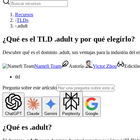
Recursos
›
TLDs
›
.adult
¿Qué es el TLD .adult y por qué elegirlo?
Descubre qué es el dominio .adult, sus ventajas para la industria del
Namefi Team
Autoría
·
Victor Zhou
Edición
tld
Pregunta sobre este artículo
ChatGPT
Claude
Gemini
Perplexity
Google
¿Qué es .adult?