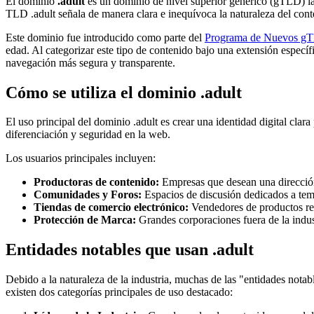
El dominio
.adult
es un dominio de nivel superior genérico (gTLD) lan
TLD .adult señala de manera clara e inequívoca la naturaleza del conte
Este dominio fue introducido como parte del
Programa de Nuevos g
edad. Al categorizar este tipo de contenido bajo una extensión específi
navegación más segura y transparente.
Cómo se utiliza el dominio .adult
El uso principal del dominio .adult es crear una identidad digital cla
diferenciación y seguridad en la web.
Los usuarios principales incluyen:
Productoras de contenido:
Empresas que desean una dirección
Comunidades y Foros:
Espacios de discusión dedicados a tem
Tiendas de comercio electrónico:
Vendedores de productos rest
Protección de Marca:
Grandes corporaciones fuera de la indust
Entidades notables que usan .adult
Debido a la naturaleza de la industria, muchas de las "entidades notab
existen dos categorías principales de uso destacado: