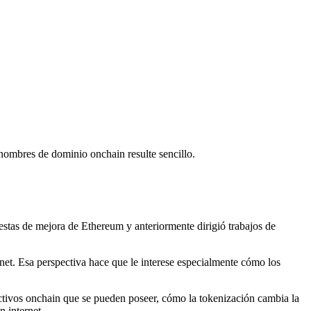
 nombres de dominio onchain resulte sencillo.
estas de mejora de Ethereum y anteriormente dirigió trabajos de
ernet. Esa perspectiva hace que le interese especialmente cómo los
ctivos onchain que se pueden poseer, cómo la tokenización cambia la
n internet.