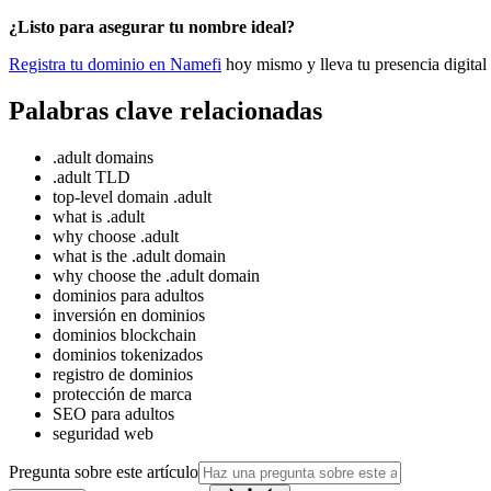
¿Listo para asegurar tu nombre ideal?
Registra tu dominio en Namefi
hoy mismo y lleva tu presencia digital a
Palabras clave relacionadas
.adult domains
.adult TLD
top-level domain .adult
what is .adult
why choose .adult
what is the .adult domain
why choose the .adult domain
dominios para adultos
inversión en dominios
dominios blockchain
dominios tokenizados
registro de dominios
protección de marca
SEO para adultos
seguridad web
Pregunta sobre este artículo