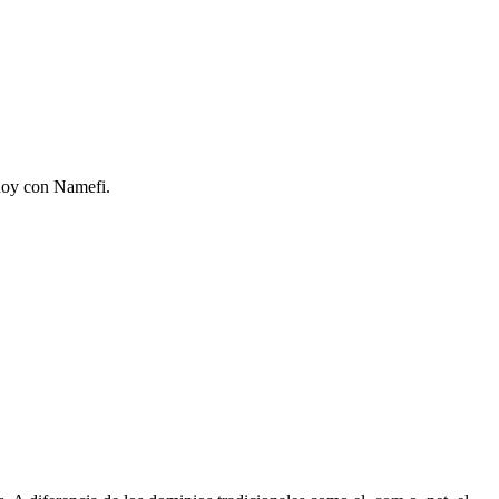
 hoy con Namefi.