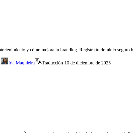
 entretenimiento y cómo mejora tu branding. Registra tu dominio seguro
·
Iria Maquieira
Traducción
·
10 de diciembre de 2025