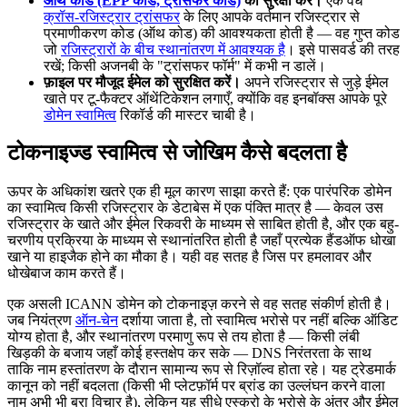
ऑथ कोड (EPP कोड, ट्रांसफर कोड)
की सुरक्षा करें।
एक वैध
क्रॉस-रजिस्ट्रार ट्रांसफर
के लिए आपके वर्तमान रजिस्ट्रार से
प्रमाणीकरण कोड (ऑथ कोड) की आवश्यकता होती है — वह गुप्त कोड
जो
रजिस्ट्रारों के बीच स्थानांतरण में आवश्यक है
। इसे पासवर्ड की तरह
रखें; किसी अजनबी के "ट्रांसफर फॉर्म" में कभी न डालें।
फ़ाइल पर मौजूद ईमेल को सुरक्षित करें।
अपने रजिस्ट्रार से जुड़े ईमेल
खाते पर टू-फैक्टर ऑथेंटिकेशन लगाएँ, क्योंकि वह इनबॉक्स आपके पूरे
डोमेन स्वामित्व
रिकॉर्ड की मास्टर चाबी है।
टोकनाइज्ड स्वामित्व से जोखिम कैसे बदलता है
ऊपर के अधिकांश खतरे एक ही मूल कारण साझा करते हैं: एक पारंपरिक डोमेन
का स्वामित्व किसी रजिस्ट्रार के डेटाबेस में एक पंक्ति मात्र है — केवल उस
रजिस्ट्रार के खाते और ईमेल रिकवरी के माध्यम से साबित होती है, और एक बहु-
चरणीय प्रक्रिया के माध्यम से स्थानांतरित होती है जहाँ प्रत्येक हैंडऑफ धोखा
खाने या हाइजैक होने का मौका है। यही वह सतह है जिस पर हमलावर और
धोखेबाज काम करते हैं।
एक असली ICANN डोमेन को टोकनाइज़ करने से वह सतह संकीर्ण होती है।
जब नियंत्रण
ऑन-चेन
दर्शाया जाता है, तो स्वामित्व भरोसे पर नहीं बल्कि ऑडिट
योग्य होता है, और स्थानांतरण परमाणु रूप से तय होता है — किसी लंबी
खिड़की के बजाय जहाँ कोई हस्तक्षेप कर सके — DNS निरंतरता के साथ
ताकि नाम हस्तांतरण के दौरान सामान्य रूप से रिज़ॉल्व होता रहे। यह ट्रेडमार्क
कानून को नहीं बदलता (किसी भी प्लेटफ़ॉर्म पर ब्रांड का उल्लंघन करने वाला
नाम अभी भी बुरा विचार है), लेकिन यह सीधे एस्क्रो के भरोसे के अंतर और ईमेल