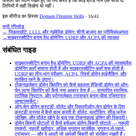
फैसलों का ध्यान रखते हुए जो तय करते हैं कि कोई ब्रांड नाम एक साथ दो
लिपियों में सही दिखेगा या नहीं।
इस सीरीज़ का हिस्सा
Domain Flipping Skills
·
16
/
41
सभी एपिसोड
←
पिछला
छोटे, LLLL और न्यूमेरिक डोमेन: चीनी बाज़ार का प्रीमियम
अगला
→
साइबरस्क्वैटिंग बनाम वैध डोमेनिंग: UDRP और ACPA की व्याख्या
संबंधित गाइड
साइबरस्क्वैटिंग बनाम वैध डोमेनिंग: UDRP और ACPA की व्याख्या
वैध
डोमेनिंग कहाँ समाप्त होती है और साइबरस्क्वैटिंग कहाँ शुरू होती है:
UDRP का तीन-भाग परीक्षण, ACPA, रिवर्स डोमेन हाइजैकिंग, और
सुरक्षित रहने के उपाय।
टोकनाइज़ेशन डोमेन फ़्लिपिंग को कैसे बदलता है
किसी डोमेन को ऑन-
चेन लाना फ़्लिपिंग को कैसे नया आकार देता है — सत्यापित स्वामित्व,
एटॉमिक निपटान, और प्रोग्रामेबल ट्रांसफर बनाम धीमा रजिस्ट्रार
आफ्टरमार्केट।
ऑन-चेन डोमेन कस्टडी, वॉलेट और रिकवरी
ऑन-चेन डोमेन के लिए
कस्टडी वास्तव में कैसे काम करती है: वॉलेट, मल्टीसिग, सीड-फ्रेज़
जोखिम, और वॉलेट खोने के बाद एक टोकनाइज़्ड डोमेन की रिकवरी।
डोमेन बिक्री घोटालों से कैसे बचें
आम डोमेन-बिक्री घोटाले — नकली
एस्क्रो, नकली खरीदार, अधिक भुगतान चार्जबैक, भुगतान-से-पहले-
ट्रांसफर — और वे आदतें जो आपकी बिक्री को सुरक्षित रखती हैं।