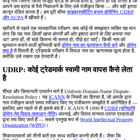
कोई नाम जितना किसी मौजूदा ब्रांड के करीब होता है, उतना ही यह लगता है कि
आपने उस ब्रांड से पैसे निकालने के लिए उसे पंजीकृत किया — और यही इरादा
कानून दंडित करता है। हम पूरी सीमा
साइबरस्क्वैटिंग बनाम डोमेनिंग: UDRP
और ACPA
में खींचते हैं।
खरीदने से पहले एक व्यावहारिक परीक्षण: क्या कोई भी समझदार व्यक्ति यह मान
लेगा कि यह नाम
किसी खास कंपनी की ओर इशारा करने के लिए बनाया गया
था
? अगर हाँ, तो चाहे कितना भी सस्ता हो, पीछे हट जाएँ। किसी नाम को
मूल्यवान बनाने वाली बुनियादी बातें
डोमेन नाम का मूल्यांकन कैसे करें
और
डोमेन
क्या है
में मिलती हैं; ट्रेडमार्क परीक्षण में विफल नाम का ऋणात्मक मूल्य होता है,
क्योंकि उसे रखना एक देनदारी है।
UDRP: कोई ट्रेडमार्क स्वामी नाम वापस कैसे लेता
है
शीघ्र और किफायती प्रवर्तन मार्ग है Uniform Domain-Name Dispute-
Resolution Policy। यह
ICANN
के नियमों का हिस्सा है, जो आपके द्वारा
नाम पंजीकृत करते समय स्वीकार किए गए पंजीकरण समझौते में अंतर्निहित है —
इसलिए आप पहले से ही इससे बंधे हैं। ICANN ने 1999 में
UDRP (यूनिफ़ॉर्म
डोमेन-नेम विवाद-समाधान नीति)
अपनाई, और विवाद मान्यता-प्राप्त प्रदाताओं
द्वारा तय किए जाते हैं — सबसे प्रमुख रूप से
World Intellectual Property
Organization (WIPO)
।
शिकायतकर्ता को तीनों बातें एक साथ साबित करनी होती हैं। जैसा कि