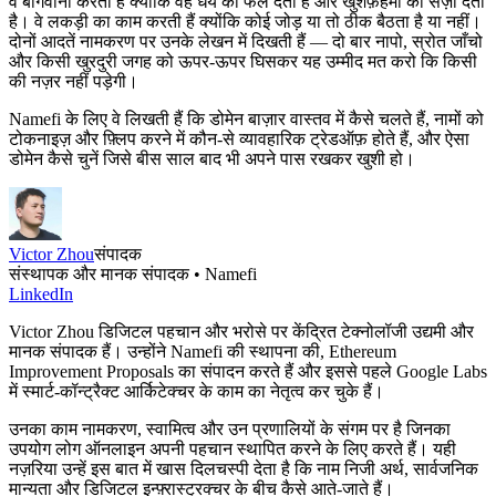
वे बागवानी करती हैं क्योंकि वह धैर्य का फल देती है और खुशफ़हमी को सज़ा देती
है। वे लकड़ी का काम करती हैं क्योंकि कोई जोड़ या तो ठीक बैठता है या नहीं।
दोनों आदतें नामकरण पर उनके लेखन में दिखती हैं — दो बार नापो, स्रोत जाँचो
और किसी खुरदुरी जगह को ऊपर-ऊपर घिसकर यह उम्मीद मत करो कि किसी
की नज़र नहीं पड़ेगी।
Namefi के लिए वे लिखती हैं कि डोमेन बाज़ार वास्तव में कैसे चलते हैं, नामों को
टोकनाइज़ और फ़्लिप करने में कौन-से व्यावहारिक ट्रेडऑफ़ होते हैं, और ऐसा
डोमेन कैसे चुनें जिसे बीस साल बाद भी अपने पास रखकर खुशी हो।
Victor Zhou
संपादक
संस्थापक और मानक संपादक • Namefi
LinkedIn
Victor Zhou डिजिटल पहचान और भरोसे पर केंद्रित टेक्नोलॉजी उद्यमी और
मानक संपादक हैं। उन्होंने Namefi की स्थापना की, Ethereum
Improvement Proposals का संपादन करते हैं और इससे पहले Google Labs
में स्मार्ट-कॉन्ट्रैक्ट आर्किटेक्चर के काम का नेतृत्व कर चुके हैं।
उनका काम नामकरण, स्वामित्व और उन प्रणालियों के संगम पर है जिनका
उपयोग लोग ऑनलाइन अपनी पहचान स्थापित करने के लिए करते हैं। यही
नज़रिया उन्हें इस बात में खास दिलचस्पी देता है कि नाम निजी अर्थ, सार्वजनिक
मान्यता और डिजिटल इन्फ़्रास्ट्रक्चर के बीच कैसे आते-जाते हैं।