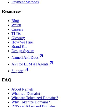
Payment Methods
Resources
Blog
Watch
Careers
TLDs
Glossary
How We Hire
Brand Kit
Design System
Namefi API Docs
API for LLM AI Agents
Support
FAQ
About Namefi
What is a Domain?
What are Tokenized Domains?
Why Tokenize Domains?
DNS on Tokenized Domains