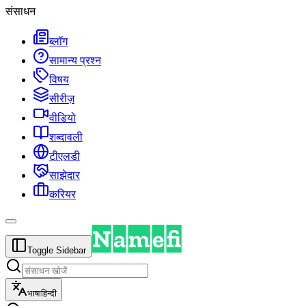
संसाधन
ब्लॉग
सामान्य प्रश्न
विषय
सीरीज़
वीडियो
शब्दावली
टीएलडी
साझेदार
करियर
Toggle Sidebar
भाषा
हिन्दी