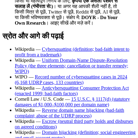
किसी भी महत्वपूर्ण निर्णय के लिए,
कृपया एक असली पेशेवर से
सलाह लें (गंभीरता से!)
। या अगर यह आपकी शैली नहीं है, तो
किसी मित्र से पूछें, Twitter से पूछें, Reddit से पूछें, AI से पूछें,
या किसी भविष्यवक्ता से पूछें। संक्षेप में:
DOYR - Do Your
Own Research
। आइए सीखें और मज़े करें।
स्रोत और आगे की पढ़ाई
Wikipedia —
Cybersquatting (definition; bad-faith intent to
profit from a trademark)
Wikipedia —
Uniform Domain-Name Dispute-Resolution
Policy (the three elements; cancellation or transfer remedy;
WIPO)
WIPO —
Record number of cybersquatting cases in 2024
(6,168 UDRP cases, 133 countries)
Wikipedia —
Anticybersquatting Consumer Protection Act
(enacted 1999; bad-faith factors)
Cornell Law / U.S. Code —
15 U.S.C. § 1117(d) (statutory
damages of $1,000–$100,000 per domain name)
Wikipedia —
Reverse domain name hijacking (bad-faith
complaint; abuse of the UDRP process)
Wikipedia —
Escrow (neutral third party holds and disburses
on agreed conditions)
Wikipedia —
Domain hijacking (definition; social engineering
and email-account routes)