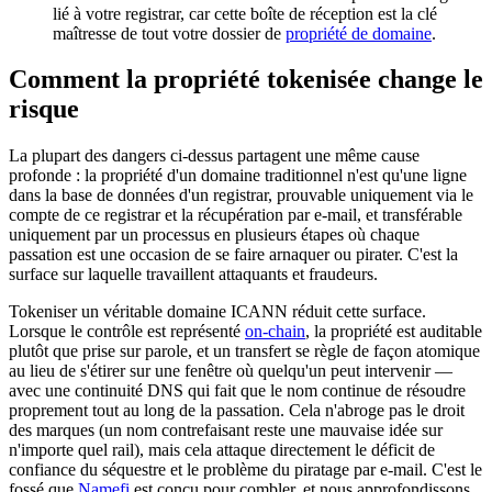
lié à votre registrar, car cette boîte de réception est la clé
maîtresse de tout votre dossier de
propriété de domaine
.
Comment la propriété tokenisée change le
risque
La plupart des dangers ci-dessus partagent une même cause
profonde : la propriété d'un domaine traditionnel n'est qu'une ligne
dans la base de données d'un registrar, prouvable uniquement via le
compte de ce registrar et la récupération par e-mail, et transférable
uniquement par un processus en plusieurs étapes où chaque
passation est une occasion de se faire arnaquer ou pirater. C'est la
surface sur laquelle travaillent attaquants et fraudeurs.
Tokeniser un véritable domaine ICANN réduit cette surface.
Lorsque le contrôle est représenté
on-chain
, la propriété est auditable
plutôt que prise sur parole, et un transfert se règle de façon atomique
au lieu de s'étirer sur une fenêtre où quelqu'un peut intervenir —
avec une continuité DNS qui fait que le nom continue de résoudre
proprement tout au long de la passation. Cela n'abroge pas le droit
des marques (un nom contrefaisant reste une mauvaise idée sur
n'importe quel rail), mais cela attaque directement le déficit de
confiance du séquestre et le problème du piratage par e-mail. C'est le
fossé que
Namefi
est conçu pour combler, et nous approfondissons