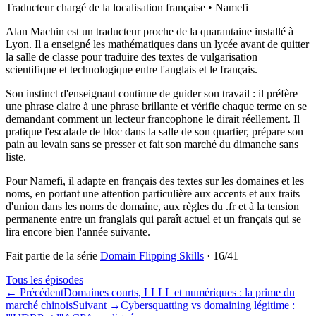
Traducteur chargé de la localisation française • Namefi
Alan Machin est un traducteur proche de la quarantaine installé à
Lyon. Il a enseigné les mathématiques dans un lycée avant de quitter
la salle de classe pour traduire des textes de vulgarisation
scientifique et technologique entre l'anglais et le français.
Son instinct d'enseignant continue de guider son travail : il préfère
une phrase claire à une phrase brillante et vérifie chaque terme en se
demandant comment un lecteur francophone le dirait réellement. Il
pratique l'escalade de bloc dans la salle de son quartier, prépare son
pain au levain sans se presser et fait son marché du dimanche sans
liste.
Pour Namefi, il adapte en français des textes sur les domaines et les
noms, en portant une attention particulière aux accents et aux traits
d'union dans les noms de domaine, aux règles du .fr et à la tension
permanente entre un franglais qui paraît actuel et un français qui se
lira encore bien l'année suivante.
Fait partie de la série
Domain Flipping Skills
·
16
/
41
Tous les épisodes
←
Précédent
Domaines courts, LLLL et numériques : la prime du
marché chinois
Suivant
→
Cybersquatting vs domaining légitime :