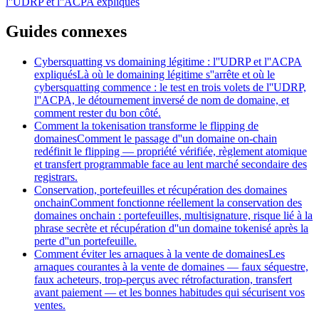
l''UDRP et l''ACPA expliqués
Guides connexes
Cybersquatting vs domaining légitime : l''UDRP et l''ACPA
expliqués
Là où le domaining légitime s''arrête et où le
cybersquatting commence : le test en trois volets de l''UDRP,
l''ACPA, le détournement inversé de nom de domaine, et
comment rester du bon côté.
Comment la tokenisation transforme le flipping de
domaines
Comment le passage d''un domaine on-chain
redéfinit le flipping — propriété vérifiée, règlement atomique
et transfert programmable face au lent marché secondaire des
registrars.
Conservation, portefeuilles et récupération des domaines
onchain
Comment fonctionne réellement la conservation des
domaines onchain : portefeuilles, multisignature, risque lié à la
phrase secrète et récupération d''un domaine tokenisé après la
perte d''un portefeuille.
Comment éviter les arnaques à la vente de domaines
Les
arnaques courantes à la vente de domaines — faux séquestre,
faux acheteurs, trop-perçus avec rétrofacturation, transfert
avant paiement — et les bonnes habitudes qui sécurisent vos
ventes.