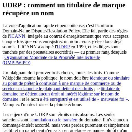
UDRP : comment un titulaire de marque
récupère un nom
La voie d'application rapide et peu coûteuse, c'est l'Uniform
Domain-Name Dispute-Resolution Policy. Elle fait partie des règles
de l'
ICANN
, intégrée au contrat d'enregistrement que vous acceptez
chaque fois que vous enregistrez un nom : vous y êtes donc déjà
soumis. L'ICANN a adopté l'
UDRP
en 1999, et les litiges sont
tranchés par des prestataires accrédités — au premier rang desquels
l'
Organisation Mondiale de la Propriété Intellectuelle
(OMPI/WIPO)
.
Un plaignant doit prouver trois choses, toutes les trois. Comme
Wikipédia résume la politique, le nom doit être
identique ou similaire
au point de prêter à confusion à une marque de commerce ou de
service sur laquelle le plaignant détient des droits
; le
titulaire de
domaine
ne détient aucun droit ni intérêt légitime sur le nom de
domaine
; et le nom
a été enregistré et est utilisé de « mauvaise foi »
.
Manquez l'un des trois et la plainte échoue.
Les enjeux d'une UDRP sont étroits mais absolus. Les seules
sanctions sont l'
annulation ou le transfert
du domaine. Il n'y a aucun
dommage-intérêt accordé, mais vous perdez purement et simplement
l'actif, et un panel peut s'en saisir en quelques semaines plutôt qu'au