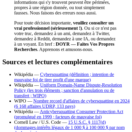
informations qui s'y trouvent peuvent être périmées,
propres à une région donnée, ou tout simplement
fausses. Nous faisons des erreurs nous aussi.
Pour toute décision importante,
veuillez consulter un
vrai professionnel (sérieusement !)
. Ou si ce n'est pas
votre truc, demandez à un ami, demandez à Twitter,
demandez à Reddit, demandez à une IA, ou demandez
à un voyant. En bref :
DOYR — Faites Vos Propres
Recherches
. Apprenons et amusons-nous.
Sources et lectures complémentaires
Wikipédia —
Cybersquatting (définition ; intention de
mauvaise foi de tirer profit d'une marque)
Wikipédia —
Uniform Domain-Name Dispute-Resolution
Policy (les trois éléments ; sanction d'annulation ou de
transfert ; WIPO)
WIPO —
Nombre record d'affaires de cybersquatting en 2024
(6 168 affaires UDRP, 133 pays)
Wikipédia —
Anticybersquatting Consumer Protection Act
(promulgué en 1999 ; facteurs de mauvaise foi)
Cornell Law / U.S. Code —
15 U.S.C. § 1117(d)
(dommages-intérêts légaux de 1 000 $ à 100 000 $ par nom