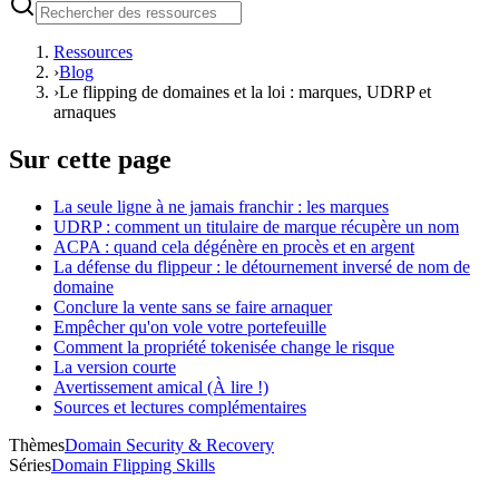
Ressources
›
Blog
›
Le flipping de domaines et la loi : marques, UDRP et
arnaques
Sur cette page
La seule ligne à ne jamais franchir : les marques
UDRP : comment un titulaire de marque récupère un nom
ACPA : quand cela dégénère en procès et en argent
La défense du flippeur : le détournement inversé de nom de
domaine
Conclure la vente sans se faire arnaquer
Empêcher qu'on vole votre portefeuille
Comment la propriété tokenisée change le risque
La version courte
Avertissement amical (À lire !)
Sources et lectures complémentaires
Thèmes
Domain Security & Recovery
Séries
Domain Flipping Skills