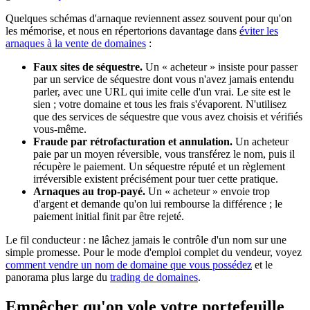
Quelques schémas d'arnaque reviennent assez souvent pour qu'on
les mémorise, et nous en répertorions davantage dans
éviter les
arnaques à la vente de domaines
:
Faux sites de séquestre.
Un « acheteur » insiste pour passer
par un service de séquestre dont vous n'avez jamais entendu
parler, avec une URL qui imite celle d'un vrai. Le site est le
sien ; votre domaine et tous les frais s'évaporent. N'utilisez
que des services de séquestre que vous avez choisis et vérifiés
vous-même.
Fraude par rétrofacturation et annulation.
Un acheteur
paie par un moyen réversible, vous transférez le nom, puis il
récupère le paiement. Un séquestre réputé et un règlement
irréversible existent précisément pour tuer cette pratique.
Arnaques au trop-payé.
Un « acheteur » envoie trop
d'argent et demande qu'on lui rembourse la différence ; le
paiement initial finit par être rejeté.
Le fil conducteur : ne lâchez jamais le contrôle d'un nom sur une
simple promesse. Pour le mode d'emploi complet du vendeur, voyez
comment vendre un nom de domaine que vous possédez
et le
panorama plus large du
trading de domaines
.
Empêcher qu'on vole votre portefeuille