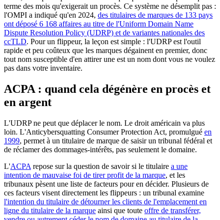
terme des mois qu'exigerait un procès. Ce système ne désemplit pas :
l'OMPI a indiqué qu'en 2024,
des titulaires de marques de 133 pays
ont déposé 6 168 affaires au titre de l'Uniform Domain Name
Dispute Resolution Policy (UDRP) et de variantes nationales des
ccTLD
. Pour un flippeur, la leçon est simple : l'UDRP est l'outil
rapide et peu coûteux que les marques dégainent en premier, donc
tout nom susceptible d'en attirer une est un nom dont vous ne voulez
pas dans votre inventaire.
ACPA : quand cela dégénère en procès et
en argent
L'UDRP ne peut que déplacer le nom. Le droit américain va plus
loin. L'Anticybersquatting Consumer Protection Act, promulgué
en
1999
, permet à un titulaire de marque de saisir un tribunal fédéral et
de réclamer des dommages-intérêts, pas seulement le domaine.
L'
ACPA
repose sur la question de savoir si le titulaire
a une
intention de mauvaise foi de tirer profit de la marque
, et les
tribunaux pèsent une liste de facteurs pour en décider. Plusieurs de
ces facteurs visent directement les flippeurs : un tribunal examine
l'intention du titulaire de détourner les clients de l'emplacement en
ligne du titulaire de la marque
ainsi que toute
offre de transférer,
vendre ou autrement céder le nom de domaine au titulaire de la