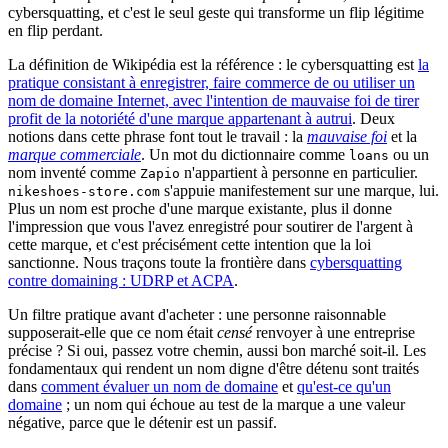
cybersquatting, et c'est le seul geste qui transforme un flip légitime
en flip perdant.
La définition de Wikipédia est la référence : le cybersquatting est
la
pratique consistant à enregistrer, faire commerce de ou utiliser un
nom de domaine Internet, avec l'intention de mauvaise foi de tirer
profit de la notoriété d'une marque appartenant à autrui
. Deux
notions dans cette phrase font tout le travail : la
mauvaise foi
et la
marque commerciale
. Un mot du dictionnaire comme
ou un
loans
nom inventé comme
n'appartient à personne en particulier.
Zapio
s'appuie manifestement sur une marque, lui.
nikeshoes-store.com
Plus un nom est proche d'une marque existante, plus il donne
l'impression que vous l'avez enregistré pour soutirer de l'argent à
cette marque, et c'est précisément cette intention que la loi
sanctionne. Nous traçons toute la frontière dans
cybersquatting
contre domaining : UDRP et ACPA
.
Un filtre pratique avant d'acheter : une personne raisonnable
supposerait-elle que ce nom était
censé
renvoyer à une entreprise
précise ? Si oui, passez votre chemin, aussi bon marché soit-il. Les
fondamentaux qui rendent un nom digne d'être détenu sont traités
dans
comment évaluer un nom de domaine
et
qu'est-ce qu'un
domaine
; un nom qui échoue au test de la marque a une valeur
négative, parce que le détenir est un passif.