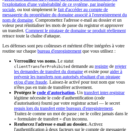
l'exploitation d'une vulnérabilité de ce système, par ingénierie
sociale
, ou tout simplement le
fait d'accéder au compte de
messagerie du propriétaire du domaine associé à l'enregistrement du
nom de domaine
. Compromettez l'adresse e-mail au dossier et un
voleur peut réinitialiser les mots de passe du registrar et approuver
un transfert.
Comment le piratage de domaine se produit réellement
retrace toute la chaîne d'attaque.
Les défenses sont peu coûteuses et méritent d'être intégrées à votre
routine sur chaque
bureau d'enregistrement
que vous utilisez :
Verrouillez vos noms.
Le statut
demande au
registre
de
rejeter
clientTransferProhibited
les demandes de transfert du domaine
et existe pour
aider à
prévenir les transferts non autorisés résultant d'un piratage
et/ou d'une fraude
. Laissez-le activé pour tout nom que vous
n'êtes pas en train de transférer activement.
Protégez le
code d'autorisation
.
Un
transfert inter-registrar
légitime nécessite le code d'authentification (code
d'autorisation) fourni par votre registrar actuel — le secret
requis lors du transfert entre bureaux d'enregistrement
.
Traitez-le comme un mot de passe ; ne le collez jamais dans le
« formulaire de transfert » d'un inconnu.
Renforcez l'adresse e-mail au dossier.
Activez
l'authentification à deux facteurs sur le compte de messagerie