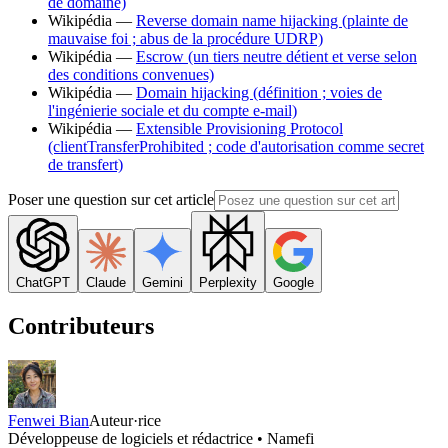
de domaine)
Wikipédia —
Reverse domain name hijacking (plainte de
mauvaise foi ; abus de la procédure UDRP)
Wikipédia —
Escrow (un tiers neutre détient et verse selon
des conditions convenues)
Wikipédia —
Domain hijacking (définition ; voies de
l'ingénierie sociale et du compte e-mail)
Wikipédia —
Extensible Provisioning Protocol
(clientTransferProhibited ; code d'autorisation comme secret
de transfert)
Poser une question sur cet article
ChatGPT
Claude
Gemini
Perplexity
Google
Contributeurs
Fenwei Bian
Auteur·rice
Développeuse de logiciels et rédactrice • Namefi